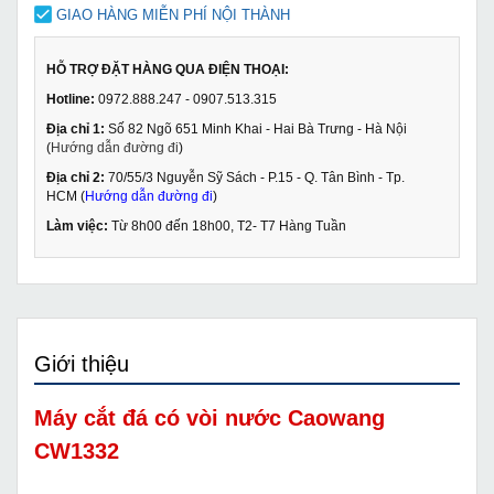
GIAO HÀNG MIỄN PHÍ NỘI THÀNH
HỖ TRỢ ĐẶT HÀNG QUA ĐIỆN THOẠI:
Hotline:
0972.888.247 - 0907.513.315
Địa chỉ 1:
Số 82 Ngõ 651 Minh Khai - Hai Bà Trưng - Hà Nội
(
Hướng dẫn đường đi
)
Địa chỉ 2:
70/55/3 Nguyễn Sỹ Sách - P.15 - Q. Tân Bình - Tp.
HCM (
Hướng dẫn đường đi
)
Làm việc:
Từ 8h00 đến 18h00, T2- T7 Hàng Tuần
Giới thiệu
Máy cắt đá có vòi nước Caowang
CW1332