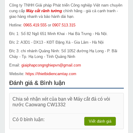
Công ty TNHH Giải pháp Phát triển Công nghiệp Việt nam chuyên
cung cấp
Máy cắt rãnh tường
chính hãng - giá cả cạnh tranh -
giao hàng nhanh và bảo hành dài hạn.
Hotline:
0965.419.555
or
0907.513.315
Đ/c 1: Số 82 Ngõ 651 Minh Khai - Hai Bà Trưng - Hà Nội.
Đ/c 2: A3D1 - DX13 - KĐT Đặng Xá - Gia Lâm - Hà Nội
Đ/c 3: chi nhánh Quảng Ninh: Số 1052 đường Hạ Long - P. Bãi
Cháy - Tp. Hạ Long - Tỉnh Quảng Ninh
Email:
giaiphapcongnghiepvn@gmail.com
Website:
https://thietbidiencamtay.com
Đánh giá & Bình luận
Chia sẻ nhận xét của bạn về Máy cắt đá có vòi
nước Caowang CW1332
Có 0 bình luận:
Viết đánh giá