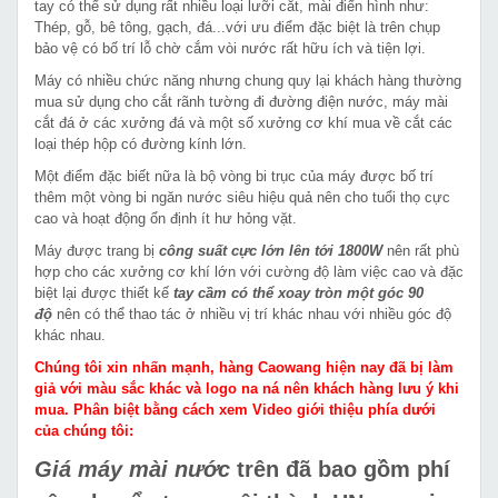
tay có thể sử dụng rất nhiều loại lưỡi cắt, mài điển hình như:
Thép, gỗ, bê tông, gạch, đá...với ưu điểm đặc biệt là trên chụp
bảo vệ có bố trí lỗ chờ cắm vòi nước rất hữu ích và tiện lợi.
Máy có nhiều chức năng nhưng chung quy lại khách hàng thường
mua sử dụng cho cắt rãnh tường đi đường điện nước, máy mài
cắt đá ở các xưởng đá và một số xưởng cơ khí mua về cắt các
loại thép hộp có đường kính lớn.
Một điểm đặc biết nữa là bộ vòng bi trục của máy được bố trí
thêm một vòng bi ngăn nước siêu hiệu quả nên cho tuổi thọ cực
cao và hoạt động ổn định ít hư hỏng vặt.
Máy được trang bị
công suất cực lớn lên tới 1800W
nên rất phù
hợp cho các xưởng cơ khí lớn với cường độ làm việc cao và đặc
biệt lại được thiết kế
tay cầm có thể xoay tròn một góc 90
độ
nên có thể thao tác ở nhiều vị trí khác nhau với nhiều góc độ
khác nhau.
Chúng tôi xin nhấn mạnh, hàng Caowang hiện nay đã bị làm
giả với màu sắc khác và logo na ná nên khách hàng lưu ý khi
mua. Phân biệt bằng cách xem Video giới thiệu phía dưới
của chúng tôi:
Giá máy mài nước
trên đã bao gồm phí