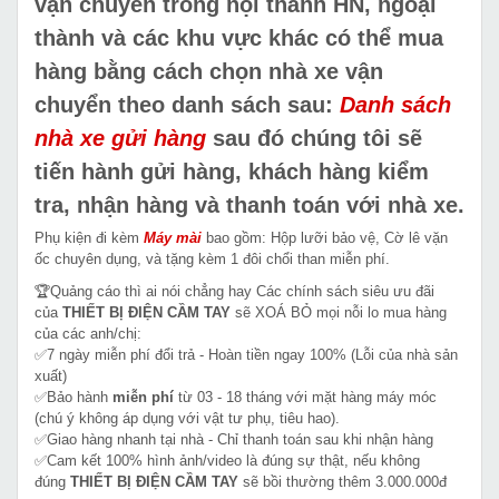
vận chuyển trong nội thành HN, ngoại
thành và các khu vực khác có thể mua
hàng bằng cách chọn nhà xe vận
chuyển theo danh sách sau:
Danh sách
nhà xe gửi hàng
sau đó chúng tôi sẽ
tiến hành gửi hàng, khách hàng kiểm
tra, nhận hàng và thanh toán với nhà xe.
Phụ kiện đi kèm
Máy mài
bao gồm: Hộp lưỡi bảo vệ, Cờ lê vặn
ốc chuyên dụng, và tặng kèm 1 đôi chổi than miễn phí.
🏆Quảng cáo thì ai nói chẳng hay Các chính sách siêu ưu đãi
của
THIẾT BỊ ĐIỆN CẦM TAY
sẽ XOÁ BỎ mọi nỗi lo mua hàng
của các anh/chị:
✅7 ngày miễn phí đổi trả - Hoàn tiền ngay 100% (Lỗi của nhà sản
xuất)
✅Bảo hành
miễn phí
từ 03 - 18 tháng với mặt hàng máy móc
(chú ý không áp dụng với vật tư phụ, tiêu hao).
✅Giao hàng nhanh tại nhà - Chỉ thanh toán sau khi nhận hàng
✅Cam kết 100% hình ảnh/video là đúng sự thật, nếu không
đúng
THIẾT BỊ ĐIỆN CẦM TAY
sẽ bồi thường thêm 3.000.000đ