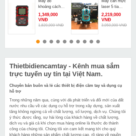
Máy đo
Máy cân mực
khoảng cách
laser 5 tia
laze Quaiyou
xanh Alien
1,349,000
2,219,000
QY 1100
AL5-25
VNĐ
VNĐ
Đ
1,820,000 VNĐ
3,050,000 VNĐ
MUA NGAY
MUA NGAY
Thietbidiencamtay
- Kênh mua sắm
trực tuyến uy tín tại Việt Nam.
Chuyên bán buôn và lẻ các thiết bị điện cầm tay và dụng cụ
hỗ trợ
Trong những năm qua, cùng với đà phát triển và đổi mới của đất
nước nhu cầu về các dụng cụ hỗ trợ trong xây dựng, sản xuất
tăng không ngừng cả về chất lượng, số lượng, dịch vụ. Chúng tôi
ý thức được rằng, sự hài lòng của khách hàng về chất lượng,
dịch vụ và giá cả khi chọn mua hàng online là thước đo thành
công của chúng tôi. Chúng tôi xin cam kết mang tới cho quý
khách hàng những sản phẩm chất lượng cao, rõ ràng về nguồn