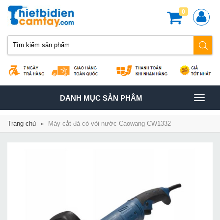
0
TOGGLE
DANH MỤC SẢN PHÂM
NAVIGATION
Trang chủ
»
Máy cắt đá có vòi nước Caowang CW1332