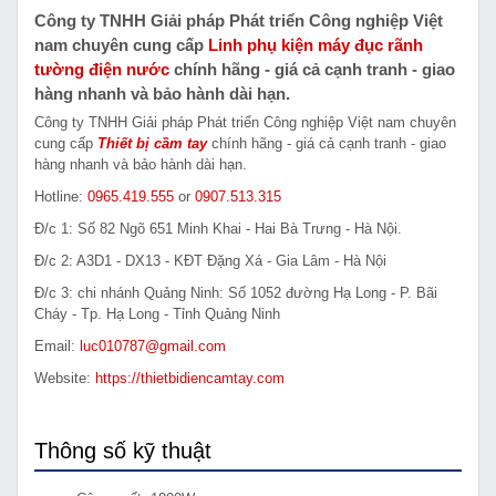
Công ty TNHH Giải pháp Phát triển Công nghiệp Việt
nam chuyên cung cấp
Linh phụ kiện máy đục rãnh
tường điện nước
chính hãng - giá cả cạnh tranh - giao
hàng nhanh và bảo hành dài hạn.
Công ty TNHH Giải pháp Phát triển Công nghiệp Việt nam chuyên
cung cấp
Thiết bị cầm tay
chính hãng - giá cả cạnh tranh - giao
hàng nhanh và bảo hành dài hạn.
Hotline:
0965.419.555
or
0907.513.315
Đ/c 1: Số 82 Ngõ 651 Minh Khai - Hai Bà Trưng - Hà Nội.
Đ/c 2: A3D1 - DX13 - KĐT Đặng Xá - Gia Lâm - Hà Nội
Đ/c 3: chi nhánh Quảng Ninh: Số 1052 đường Hạ Long - P. Bãi
Cháy - Tp. Hạ Long - Tỉnh Quảng Ninh
Email:
luc010787@gmail.com
Website:
https://thietbidiencamtay.com
Thông số kỹ thuật