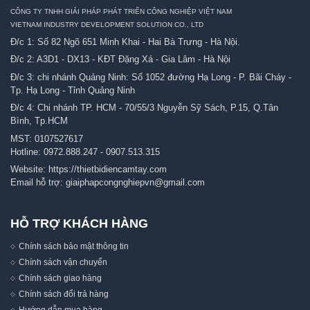
CÔNG TY TNHH GIẢI PHÁP PHÁT TRIỂN CÔNG NGHIỆP VIỆT NAM
VIETNAM INDUSTRY DEVELOPMENT SOLUTION CO., LTD
Đ/c 1: Số 82 Ngõ 651 Minh Khai - Hai Bà Trưng - Hà Nội.
Đ/c 2: A3D1 - DX13 - KĐT Đặng Xá - Gia Lâm - Hà Nội
Đ/c 3: chi nhánh Quảng Ninh: Số 1052 đường Hạ Long - P. Bãi Cháy -
Tp. Hạ Long - Tỉnh Quảng Ninh
Đ/c 4: Chi nhánh TP. HCM - 70/55/3 Nguyễn Sỹ Sách, P.15, Q.Tân
Bình, Tp.HCM
MST: 0107527617
Hotline:
0972.888.247
-
0907.513.315
Website:
https://thietbidiencamtay.com
Email hỗ trợ:
giaiphapcongnghiepvn@gmail.com
HỖ TRỢ KHÁCH HÀNG
Chính sách bảo mật thông tin
Chính sách vận chuyển
Chính sách giao hàng
Chính sách đổi trả hàng
Hướng dẫn mua hàng