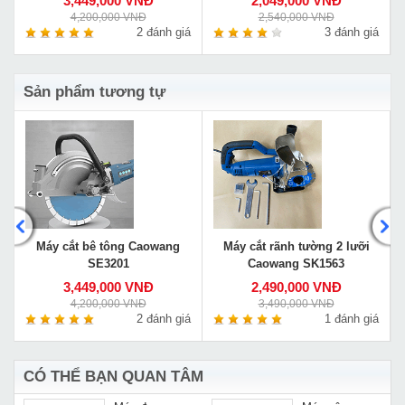
3,449,000 VNĐ
2,049,000 VNĐ
4,200,000 VNĐ
2,540,000 VNĐ
á
2 đánh giá
3 đánh giá
Sản phẩm tương tự
Máy cắt bê tông Caowang
Máy cắt rãnh tường 2 lưỡi
SE3201
Caowang SK1563
3,449,000 VNĐ
2,490,000 VNĐ
4,200,000 VNĐ
3,490,000 VNĐ
á
2 đánh giá
1 đánh giá
CÓ THỂ BẠN QUAN TÂM