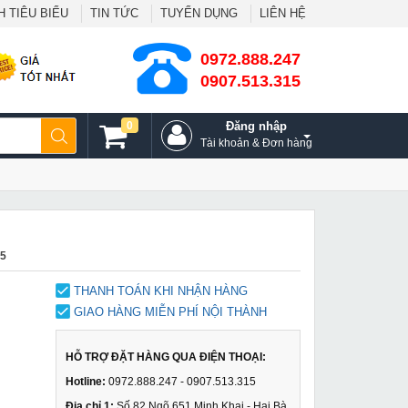
 TIÊU BIỂU
TIN TỨC
TUYỂN DỤNG
LIÊN HỆ
0972.888.247
0907.513.315
0
Đăng nhập
Tài khoản & Đơn hàng
P5
THANH TOÁN KHI NHẬN HÀNG
GIAO HÀNG MIỄN PHÍ NỘI THÀNH
HỖ TRỢ ĐẶT HÀNG QUA ĐIỆN THOẠI:
Hotline:
0972.888.247 - 0907.513.315
Địa chỉ 1:
Số 82 Ngõ 651 Minh Khai - Hai Bà