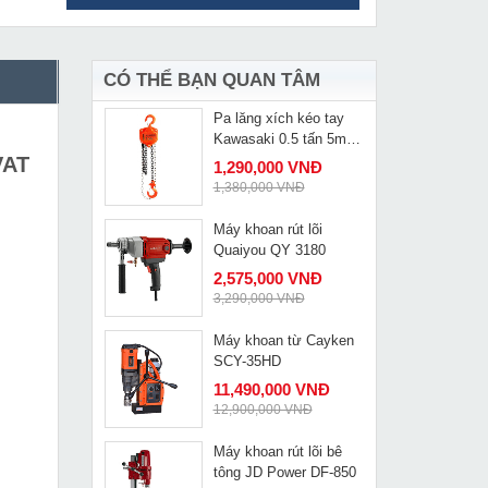
Pa lăng xích kéo tay
MUA NGAY
Kawasaki 1.5 tấn 5m
VC-1.5
2,050,000 VNĐ
2,118,000 VNĐ
CÓ THỂ BẠN QUAN TÂM
Pa lăng xích kéo tay
MUA NGAY
Kawasaki 0.5 tấn 5m
VC-0.5
VAT
1,290,000 VNĐ
1,380,000 VNĐ
Máy khoan rút lõi
MUA NGAY
Quaiyou QY 3180
2,575,000 VNĐ
3,290,000 VNĐ
Máy khoan từ Cayken
MUA NGAY
SCY-35HD
11,490,000 VNĐ
12,900,000 VNĐ
Máy khoan rút lõi bê
MUA NGAY
tông JD Power DF-850