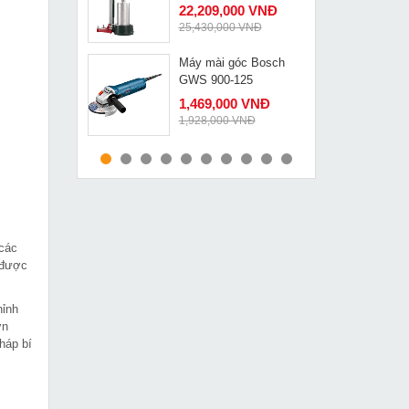
22,209,000 VNĐ
25,430,000 VNĐ
Máy mài góc Bosch
MUA NGAY
GWS 900-125
1,469,000 VNĐ
1,928,000 VNĐ
Máy cắt rãnh tường 5
MUA NGAY
lưỡi Caowang ZR3928
3,449,000 VNĐ
4,200,000 VNĐ
 các
Máy hàn Tig Hồng Ký
MUA NGAY
 được
HK TIG 200 AC/DC
11,550,000 VNĐ
12,320,000 VNĐ
hỉnh
ơn
Máy hàn que Mavitec
háp bí
MUA NGAY
IGBT 200
2,850,000 VNĐ
3,350,000 VNĐ