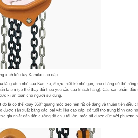
ng xích kéo tay Kamiko cao cấp
pa lăng xích nhỏ của Kamiko, được thiết kế nhỏ gọn, nhẹ nhàng có thể nâng
chuẩn là 5m (có thể thay đổi theo yêu cầu của khách hàng). Các sản phẩm đều
n cực kì an toàn cho người sử dụng.
t đó là có thể xoay 360º quang móc treo nên rất dễ dàng và thuận tiện điều c
o được sản xuất bằng các loại vật liệu cao cấp, có tuổi thọ trung bình cao h
được gia nhiệt dẫn đến cường độ chịu tải lớn, móc tải được đúc với phương p