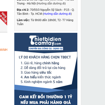
Trưng - Hà Nội (
Hướng dẫn đường đi
)
Địa chỉ 2:
70/55/3 Nguyễn Sỹ Sách - P.15 - Q.
Máy cắt rãnh tường 5
Tân Bình - Tp. HCM (
Hướng dẫn đường đi
)
lưỡi Caowang ZR3928
Làm việc:
Từ 8h00 đến 18h00, T2- T7 Hàng
3,449,000 VNĐ
Tuần
4,200,000 VNĐ
Máy hàn Tig Hồng Ký
MUA NGAY
HK TIG 200 AC/DC
11,550,000 VNĐ
HANH
12,320,000 VNĐ
Máy hàn que Mavitec
MUA NGAY
IGBT 200
2,850,000 VNĐ
3,350,000 VNĐ
Đế từ máy khoan từ
MUA NGAY
2,590,000 VNĐ
3,600,000 VNĐ