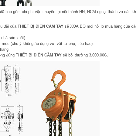
 đã bao gồm chi phí vận chuyển tại nội thành HN, HCM ngoại thành và các k
ưu đãi của
THIẾT BỊ ĐIỆN CẦM TAY
sẽ XOÁ BỎ mọi nỗi lo mua hàng của cá
 nhà sản xuất)
 móc (chú ý không áp dụng với vật tư phụ, tiêu hao).
 hàng
hông đúng
THIẾT BỊ ĐIỆN CẦM TAY
sẽ bồi thường 3.000.000đ