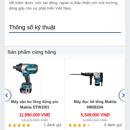
tiết kiệm được sức lao động, ngoài ra thân thiện với môi trường,
đóng góp cho sự phát triển Việt Nam.
Thông số kỹ thuật
Sản phẩm cùng hãng
Máy vặn bu lông dùng pin
Máy đục bê tông Makita
Makita DTW1001
HM0810A
11,990,000 VNĐ
5,349,000 VNĐ
13,200,000 VNĐ
6,090,000 VNĐ
á
1 đánh giá
0 đánh giá