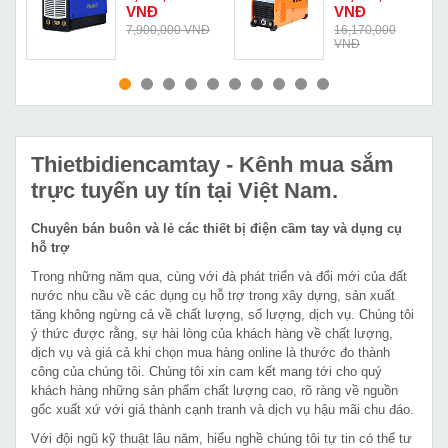
250PGDM
VNĐ
VNĐ
Đ
7,900,000 VNĐ
16,170,000
VNĐ
MUA NGAY
MUA NGAY
Thietbidiencamtay
- Kênh mua sắm
trực tuyến uy tín tại Việt Nam.
Chuyên bán buôn và lẻ các thiết bị điện cầm tay và dụng cụ
hỗ trợ
Trong những năm qua, cùng với đà phát triển và đổi mới của đất
nước nhu cầu về các dụng cụ hỗ trợ trong xây dựng, sản xuất
tăng không ngừng cả về chất lượng, số lượng, dịch vụ. Chúng tôi
ý thức được rằng, sự hài lòng của khách hàng về chất lượng,
dịch vụ và giá cả khi chọn mua hàng online là thước đo thành
công của chúng tôi. Chúng tôi xin cam kết mang tới cho quý
khách hàng những sản phẩm chất lượng cao, rõ ràng về nguồn
gốc xuất xứ với giá thành cạnh tranh và dịch vụ hậu mãi chu đáo.
Với đội ngũ kỹ thuật lâu năm, hiểu nghề chúng tôi tự tin có thể tư