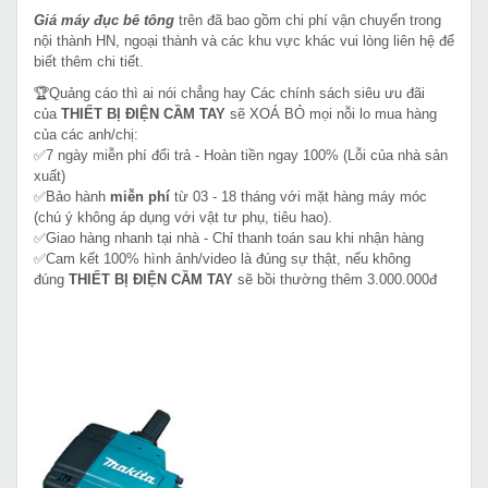
Giá máy đục bê tông
trên đã bao gồm chi phí vận chuyển trong
nội thành HN, ngoại thành và các khu vực khác vui lòng liên hệ để
biết thêm chi tiết.
🏆Quảng cáo thì ai nói chẳng hay Các chính sách siêu ưu đãi
của
THIẾT BỊ ĐIỆN CẦM TAY
sẽ XOÁ BỎ mọi nỗi lo mua hàng
của các anh/chị:
✅7 ngày miễn phí đổi trả - Hoàn tiền ngay 100% (Lỗi của nhà sản
xuất)
✅Bảo hành
miễn phí
từ 03 - 18 tháng với mặt hàng máy móc
(chú ý không áp dụng với vật tư phụ, tiêu hao).
✅Giao hàng nhanh tại nhà - Chỉ thanh toán sau khi nhận hàng
✅Cam kết 100% hình ảnh/video là đúng sự thật, nếu không
đúng
THIẾT BỊ ĐIỆN CẦM TAY
sẽ bồi thường thêm 3.000.000đ