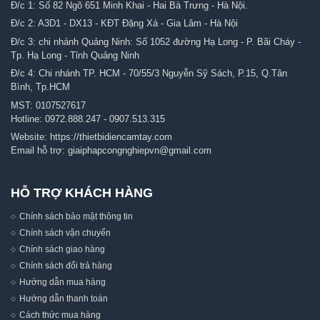
Đ/c 1: Số 82 Ngõ 651 Minh Khai - Hai Bà Trưng - Hà Nội.
Đ/c 2: A3D1 - DX13 - KĐT Đặng Xá - Gia Lâm - Hà Nội
Đ/c 3: chi nhánh Quảng Ninh: Số 1052 đường Hạ Long - P. Bãi Cháy -
Tp. Hạ Long - Tỉnh Quảng Ninh
Đ/c 4: Chi nhánh TP. HCM - 70/55/3 Nguyễn Sỹ Sách, P.15, Q.Tân
Bình, Tp.HCM
MST: 0107527617
Hotline:
0972.888.247
-
0907.513.315
Website:
https://thietbidiencamtay.com
Email hỗ trợ:
giaiphapcongnghiepvn@gmail.com
HỖ TRỢ KHÁCH HÀNG
Chính sách bảo mật thông tin
Chính sách vận chuyển
Chính sách giao hàng
Chính sách đổi trả hàng
Hướng dẫn mua hàng
Hướng dẫn thanh toán
Cách thức mua hàng