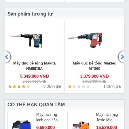
Sản phẩm tương tự
Máy đục bê tông Makita
Máy đục bê tông Maktec
HM0810A
MT860
5,349,000 VNĐ
3,379,000 VNĐ
6,090,000 VNĐ
3,850,000 VNĐ
á
0 đánh giá
1 đánh giá
CÓ THỂ BẠN QUAN TÂM
Máy hàn Tig
Máy hàn mig
X
lạnh cao cấp
Jasic Mig-
Riland Tig-
250F N253
6,590,000
15,529,000