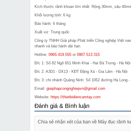
Kích thước rãnh khoan lớn nhất: Rộng 30mm, sâu 40m
Khối lượng tịnh: 6 kg
Bảo hành: 6 tháng
Xuất xứ: Trung quốc
Công ty TNHH Giải pháp Phát triển Công nghiệp Việt n
nhanh và bảo hành dài hạn.
Hotline:
0965.419.555
or
0907.513.315
Đ/c 1: Số 82 Ngõ 651 Minh Khai - Hai Bà Trưng - Hà Nội
Đ/c 2: A3D1 - DX13 - KĐT Đặng Xá - Gia Lâm - Hà Nội
Đ/c 3: chi nhánh Quảng Ninh: Số 1052 đường Hạ Long - 
Email:
giaiphapcongnghiepvn@gmail.com
Website:
https://thietbidiencamtay.com
Đánh giá & Bình luận
Chia sẻ nhận xét của bạn về Máy đục rãnh 