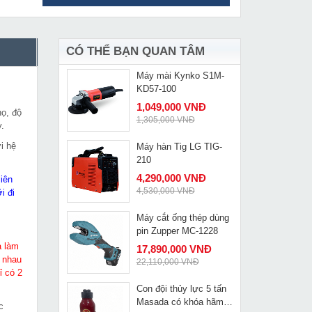
Máy xoa tường DMJ-
MUA NGAY
700F-5
4,050,000 VNĐ
5,800,000 VNĐ
CÓ THỂ BẠN QUAN TÂM
Máy mài Kynko S1M-
MUA NGAY
KD57-100
1,049,000 VNĐ
họ, độ
1,305,000 VNĐ
y.
i hệ
Máy hàn Tig LG TIG-
MUA NGAY
210
4,290,000 VNĐ
iên
4,530,000 VNĐ
i đi
Máy cắt ống thép dùng
MUA NGAY
pin Zupper MC-1228
à làm
17,890,000 VNĐ
 nhau
22,110,000 VNĐ
ỉ có 2
Con đội thủy lực 5 tấn
MUA NGAY
Masada có khóa hãm
c