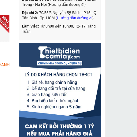
Trưng - Hà Nội (
Hướng dẫn đường đi
)
Địa chỉ 2:
70/55/3 Nguyễn Sỹ Sách - P.15 - Q.
Máy khoan pin
Tân Bình - Tp. HCM (
Hướng dẫn đường đi
)
Dongcheng DCJZ18-10
Làm việc:
Từ 8h00 đến 18h00, T2- T7 Hàng
1,790,000 VNĐ
Tuần
2,530,000 VNĐ
Máy khoan bắn vít
MUA NGAY
dùng pin Dongcheng
J0Z-FF-06-10
1,369,000 VNĐ
HANH
2,025,000 VNĐ
Máy hàn que Jasic
MUA NGAY
Ares-200
4,039,000 VNĐ
4,780,000 VNĐ
Pa lăng xích kéo tay 3
MUA NGAY
tấn 3m Nitto 30VP5
2,719,000 VNĐ
2,985,000 VNĐ