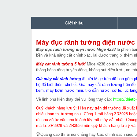
Giới thiệu
Máy đục rãnh tường điện nước 
Máy đục rãnh tường điện nước Mige 4238
là phiên b
bền và khả năng cắt chính xác, lại được trang bị thêm n
Máy cắt rãnh tường 5 lưỡi
Mige 4238 có tính năng khởi 
thống bánh răng truyền động, không sụt điện lưới, an to
Giá
máy cắt
rãnh tường 5
lưỡi Mige trên đã bao gồm ph
hệ để biết thêm chi tiết. Giá máy cắt rãnh tường trên đ
kèm, máy bơm nước mini, ti-o dẫn nước, cờ lê, lục lăng
Về linh phụ kiện thay thế vui lòng truy cập:
https://thiet
Quý khách hàng lưu ý
: Hiện nay trên thị trường đã xuất
nhiễu loạn thị trường như: Cùng 1 mã hàng ZR3928 hoặc
rồi sau đó tư vấn cho khách lấy mã máy đắt nhất. Chún
mã là: ZR3928 và ZR3836 nên quý khách hàng lưu ý và 
🏆Quảng cáo thì ai nói chẳng hay Các chính sách siêu 