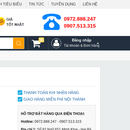
 TIÊU BIỂU
TIN TỨC
TUYỂN DỤNG
LIÊN HỆ
0972.888.247
0907.513.315
0
Đăng nhập
Tài khoản & Đơn hàng
THANH TOÁN KHI NHẬN HÀNG
GIAO HÀNG MIỄN PHÍ NỘI THÀNH
HỖ TRỢ ĐẶT HÀNG QUA ĐIỆN THOẠI:
Hotline:
0972.888.247 - 0907.513.315
Địa chỉ 1:
Số 82 Ngõ 651 Minh Khai - Hai Bà