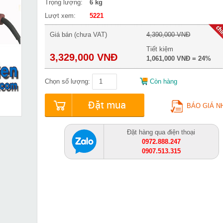
Trọng lượng:
6 kg
Lượt xem:
5221
Giá bán (chưa VAT)
4,390,000 VNĐ
Tiết kiệm
3,329,000 VNĐ
1,061,000 VNĐ = 24%
Chọn số lượng:
Còn hàng
Đặt mua
BÁO GIÁ N
Đặt hàng qua điện thoại
0972.888.247
0907.513.315