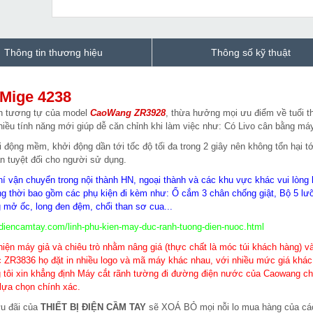
Thông tin thương hiệu
Thông số kỹ thuật
Mige 4238
ản tương tự của model
C
aoWang ZR3928
, thừa hưởng mọi ưu điểm về tuổi t
hiều tính năng mới giúp dễ căn chỉnh khi làm việc như: Có Livo cân bằng má
động mềm, khởi động dần tới tốc độ tối đa trong 2 giây nên không tổn hại tớ
àn tuyệt đối cho người sử dụng.
í vận chuyển trong nội thành HN, ngoại thành và các khu vực khác vui lòng l
ồng thời bao gồm các phụ kiện đi kèm như: Ổ cắm 3 chân chống giật, Bộ 5 lưỡ
 mở ốc, long đen đệm, chổi than sơ cua...
bidiencamtay.com/linh-phu-kien-may-duc-ranh-tuong-dien-nuoc.html
 hiện máy giả và chiêu trò nhằm nâng giá (thực chất là móc túi khách hàng) v
 ZR3836 họ đặt in nhiều logo và mã máy khác nhau, với nhiều mức giá khác
g tôi xin khẳng định Máy cắt rãnh tường đi đường điện nước của Caowang ch
lựa chọn chính xác.
ưu đãi của
THIẾT BỊ ĐIỆN CẦM TAY
sẽ XOÁ BỎ mọi nỗi lo mua hàng của cá