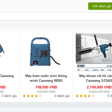
Viết đánh giá
 Caowang
Máy bơm nước mini thông
Máy khoan rút lõi cầ
minh Caowang WD01
Caowang SZ160
VNĐ
749,000 VNĐ
2,749,000 VNĐ
VNĐ
930,000 VNĐ
3,590,000 VNĐ
3 đánh giá
0 đánh giá
0 đ