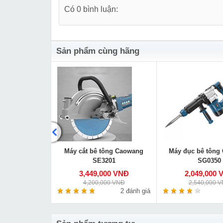
Có 0 bình luận:
Sản phẩm cùng hãng
y bào tường
Máy cắt bê tông Caowang
Máy đục bê tông
SE3201
SG0350
00 VNĐ
3,449,000 VNĐ
2,049,000 
0 VNĐ
4,200,000 VNĐ
2,540,000 
0 đánh giá
2 đánh giá