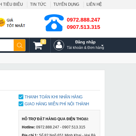
 TIÊU BIỂU
TIN TỨC
TUYỂN DỤNG
LIÊN HỆ
0972.888.247
0907.513.315
0
Đăng nhập
Tài khoản & Đơn hàng
THANH TOÁN KHI NHẬN HÀNG
GIAO HÀNG MIỄN PHÍ NỘI THÀNH
HỖ TRỢ ĐẶT HÀNG QUA ĐIỆN THOẠI:
Hotline:
0972.888.247 - 0907.513.315
Địa chỉ 1:
Số 82 Ngõ 651 Minh Khai - Hai Bà