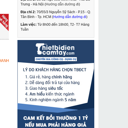
Trưng - Hà Nội (
Hướng dẫn đường đi
)
Địa chỉ 2:
70/55/3 Nguyễn Sỹ Sách - P.15 - Q.
Máy cắt gạch FEG EG-
Tân Bình - Tp. HCM (
Hướng dẫn đường đi
)
112
Làm việc:
Từ 8h00 đến 18h00, T2- T7 Hàng
730,000 VNĐ
Tuần
805,000 VNĐ
Kích thủy lực 30 tấn
MUA NGAY
Changyou RSC-3050
1,590,000 VNĐ
HANH
2,345,000 VNĐ
Máy vặn ốc dùng pin
MUA NGAY
không chổi than
Dongcheng DCPL02-
3,290,000 VNĐ
14E
3,990,000 VNĐ
Kéo cắt tôn mỏ dài
MUA NGAY
Stanley 14 165
362,000 VNĐ
508,000 VNĐ