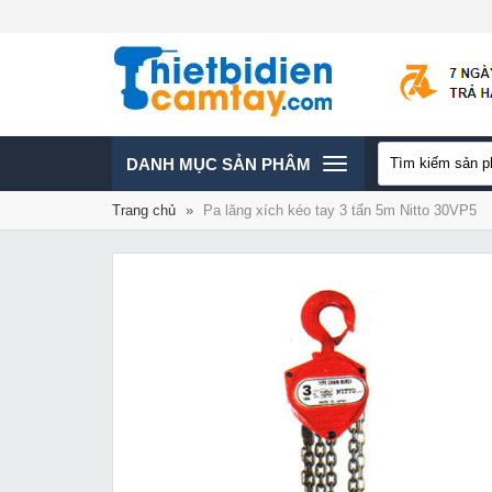
TOGGLE
DANH MỤC SẢN PHÂM
Trang chủ
»
Pa lăng xích kéo tay 3 tấn 5m Nitto 30VP5
NAVIGATION