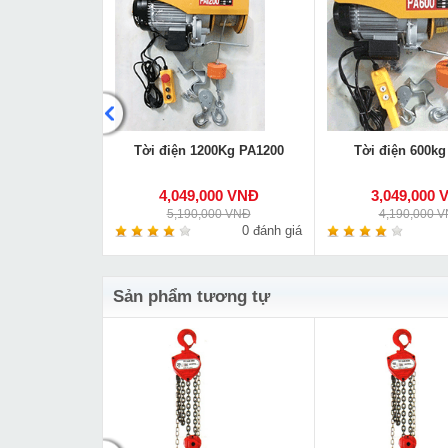
 tay Nitto 0.75
Tời điện 1200Kg PA1200
Tời điện 600kg
m VR-08
000 VNĐ
4,049,000 VNĐ
3,049,000 
00 VNĐ
5,190,000 VNĐ
4,190,000 
0 đánh giá
0 đánh giá
Sản phẩm tương tự