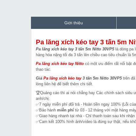
Giới thiệu
Pa lăng xích kéo tay 3 tấn 5m N
Pa lăng xích kéo tay 3 tấn 5m Nitto 30VP5
là dòng pa l
hàng hóa nặng tối đa 3 tấn lên chiều cao tiêu chuẩn là 
Pa lăng xích kéo tay Nitto
có một ưu điểm rất nổi bật đ
thao tác.
Giá
Pa lăng xích kéo tay
3 tấn 5m Nitto 30VP5
trên đã
lòng liên hệ để biết thêm chi tiết.
🏆Quảng cáo thì ai nói chẳng hay Các chính sách siêu 
anh/chị:
✅7 ngày miễn phí đổi trả - Hoàn tiền ngay 100% (Lỗi của
✅Bảo hành
miễn phí
từ 03 - 12 tháng với mặt hàng máy
✅Giao hàng nhanh tại nhà - Chỉ thanh toán sau khi nhận
✅Cam kết 100% hình ảnh/video là đúng sự thật, nếu k