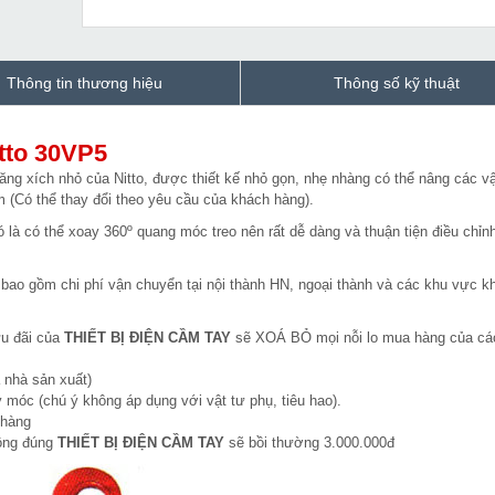
Thông tin thương hiệu
Thông số kỹ thuật
itto 30VP5
ăng xích nhỏ của Nitto, được thiết kế nhỏ gọn, nhẹ nhàng có thể nâng các v
5m (Có thể thay đổi theo yêu cầu của khách hàng).
ó là có thể xoay 360º quang móc treo nên rất dễ dàng và thuận tiện điều chỉnh
 bao gồm chi phí vận chuyển tại nội thành HN, ngoại thành và các khu vực k
ưu đãi của
THIẾT BỊ ĐIỆN CẦM TAY
sẽ XOÁ BỎ mọi nỗi lo mua hàng của cá
 nhà sản xuất)
 móc (chú ý không áp dụng với vật tư phụ, tiêu hao).
 hàng
hông đúng
THIẾT BỊ ĐIỆN CẦM TAY
sẽ bồi thường 3.000.000đ