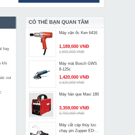
Máy khoan búa Bosch
MUA NGAY
GBH 2-24 DRE
3,109,000 VNĐ
3,655,000 VNĐ
CÓ THỂ BẠN QUAN TÂM
Máy vặn ốc Ken 6416
MUA NGAY
1,189,000 VNĐ
ật hay
1,650,000 VNĐ
 khi
Máy mài Bosch GWS
MUA NGAY
8-125c
1,420,000 VNĐ
hác vui
1,420,000 VNĐ
c
Máy hàn que Maxi 180
MUA NGAY
3,359,000 VNĐ
3,750,000 VNĐ
Máy cắt cáp thủy lực
MUA NGAY
chạy pin Zupper ED-