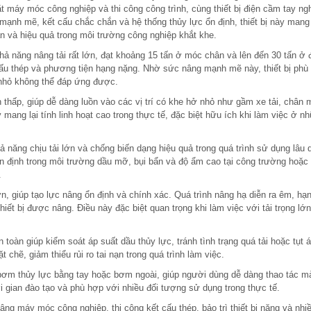
ặt máy móc công nghiệp và thi công công trình, cùng thiết bị điện cầm tay ng
mạnh mẽ, kết cấu chắc chắn và hệ thống thủy lực ổn định, thiết bị này mang 
àn và hiệu quả trong môi trường công nghiệp khắt khe.
ả năng nâng tải rất lớn, đạt khoảng 15 tấn ở móc chân và lên đến 30 tấn ở 
t cấu thép và phương tiện hạng nặng. Nhờ sức nâng mạnh mẽ này, thiết bị phù
h nhỏ không thể đáp ứng được.
ấp, giúp dễ dàng luồn vào các vị trí có khe hở nhỏ như gầm xe tải, chân 
 mang lại tính linh hoạt cao trong thực tế, đặc biệt hữu ích khi làm việc ở n
 năng chịu tải lớn và chống biến dạng hiệu quả trong quá trình sử dụng lâu 
n định trong môi trường dầu mỡ, bụi bẩn và độ ẩm cao tại công trường hoặc
.
, giúp tạo lực nâng ổn định và chính xác. Quá trình nâng hạ diễn ra êm, hạ
ết bị được nâng. Điều này đặc biệt quan trọng khi làm việc với tải trọng lớn
 toàn giúp kiểm soát áp suất dầu thủy lực, tránh tình trạng quá tải hoặc tụt á
chẽ, giảm thiểu rủi ro tai nạn trong quá trình làm việc.
ơm thủy lực bằng tay hoặc bơm ngoài, giúp người dùng dễ dàng thao tác m
i gian đào tạo và phù hợp với nhiều đối tượng sử dụng trong thực tế.
âng máy móc công nghiệp, thi công kết cấu thép, bảo trì thiết bị nặng và nhi