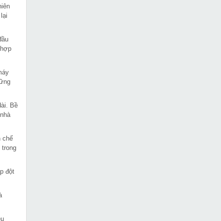
hiên
lại
đầu
 hợp
máy
hững
dài. Bề
 nhà
n chế
 trong
p đột
à
ều