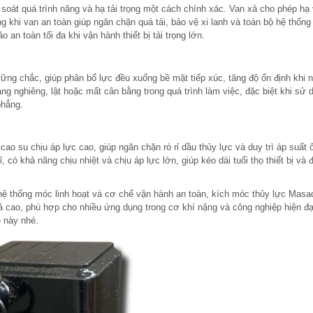
 soát quá trình nâng và hạ tải trọng một cách chính xác. Van xả cho phép hạ 
ng khi van an toàn giúp ngăn chặn quá tải, bảo vệ xi lanh và toàn bộ hệ thống
an toàn tối đa khi vận hành thiết bị tải trọng lớn.
ng chắc, giúp phân bổ lực đều xuống bề mặt tiếp xúc, tăng độ ổn định khi 
trạng nghiêng, lật hoặc mất cân bằng trong quá trình làm việc, đặc biệt khi sử 
phẳng.
cao su chịu áp lực cao, giúp ngăn chặn rò rỉ dầu thủy lực và duy trì áp suất 
ỉ, có khả năng chịu nhiệt và chịu áp lực lớn, giúp kéo dài tuổi thọ thiết bị và
 hệ thống móc linh hoạt và cơ chế vận hành an toàn, kích móc thủy lực Masa
ả cao, phù hợp cho nhiều ứng dụng trong cơ khí nặng và công nghiệp hiện đạ
ề này nhé.