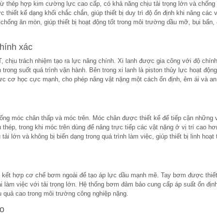
thép hợp kim cường lực cao cấp, có khả năng chịu tải trọng lớn và chống 
 thiết kế dạng khối chắc chắn, giúp thiết bị duy trì độ ổn định khi nâng các 
chống ăn mòn, giúp thiết bị hoạt động tốt trong môi trường dầu mỡ, bụi bẩn,
chính xác
, chịu trách nhiệm tạo ra lực nâng chính. Xi lanh được gia công với độ chín
 trong suốt quá trình vận hành. Bên trong xi lanh là piston thủy lực hoạt động
lực cơ học cực mạnh, cho phép nâng vật nặng một cách ổn định, êm ái và an
g móc chân thấp và móc trên. Móc chân được thiết kế để tiếp cận những vị
hép, trong khi móc trên dùng để nâng trực tiếp các vật nặng ở vị trí cao hơ
i lớn và không bị biến dạng trong quá trình làm việc, giúp thiết bị linh hoạt 
 kết hợp cơ chế bơm ngoài để tạo áp lực dầu mạnh mẽ. Tay bơm được thiết
i làm việc với tải trọng lớn. Hệ thống bơm đảm bảo cung cấp áp suất ổn định
iệu quả cao trong môi trường công nghiệp nặng.
ao