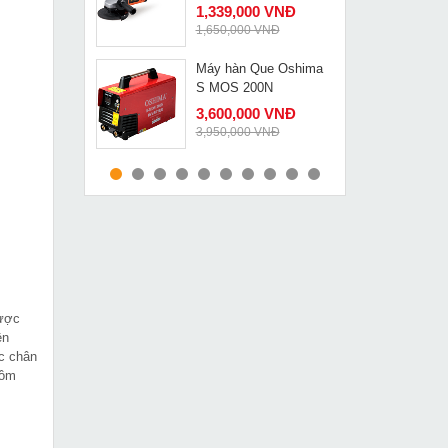
1,339,000 VNĐ
1,650,000 VNĐ
Máy hàn Que Oshima
MUA NGAY
S MOS 200N
3,600,000 VNĐ
3,950,000 VNĐ
Máy cắt sắt Tiến Đạt
MUA NGAY
F400 không động cơ
2,419,000 VNĐ
2,690,000 VNĐ
Đầu tách mặt bích thủy
MUA NGAY
lực Changyou FYP-55
4,629,000 VNĐ
được
5,880,000 VNĐ
ện
óc chân
Máy bấm cos thủy lực
gồm
MUA NGAY
dùng pin mini GES-300
6,890,000 VNĐ
8,990,000 VNĐ