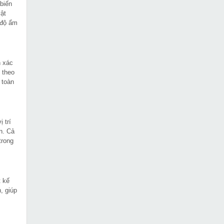
biến
vật
Máy hút bụi Bosch
MUA NGAY
 độ ẩm
GAS11 21
3,349,000 VNĐ
4,290,000 VNĐ
h xác
Máy hàn TIG
MUA NGAY
 theo
CampusTIG 200S
 toàn
4,010,000 VNĐ
4,300,000 VNĐ
Máy phun sơn cao cấp
MUA NGAY
 trí
Quaiyou QY 99A
n. Cả
8,190,000 VNĐ
trong
10,920,000 VNĐ
Máy vát mép thép cầm
MUA NGAY
tay PPE-D1
 kế
17,490,000 VNĐ
, giúp
23,900,000 VNĐ
Máy ép cos thủy lực
MUA NGAY