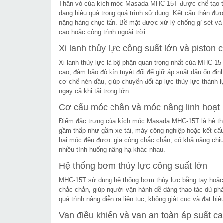
Thân vỏ của kích móc Masada MHC-15T được chế tạo từ 
dạng hiệu quả trong quá trình sử dụng. Kết cấu thân được
nặng hàng chục tấn. Bề mặt được xử lý chống gỉ sét và 
cao hoặc công trình ngoài trời.
Xi lanh thủy lực công suất lớn và piston 
Xi lanh thủy lực là bộ phận quan trọng nhất của MHC-15T
cao, đảm bảo độ kín tuyệt đối để giữ áp suất dầu ổn định
cơ chế nén dầu, giúp chuyển đổi áp lực thủy lực thành 
ngay cả khi tải trọng lớn.
Cơ cấu móc chân và móc nâng linh hoạt
Điểm đặc trưng của kích móc Masada MHC-15T là hệ thốn
gầm thấp như gầm xe tải, máy công nghiệp hoặc kết cấu t
hai móc đều được gia công chắc chắn, có khả năng chịu tả
nhiều tình huống nâng hạ khác nhau.
Hệ thống bơm thủy lực công suất lớn
MHC-15T sử dụng hệ thống bơm thủy lực bằng tay hoặc
chắc chắn, giúp người vận hành dễ dàng thao tác dù phả
quá trình nâng diễn ra liên tục, không giật cục và đạt h
Van điều khiển và van an toàn áp suất c