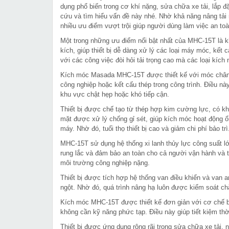
dụng phổ biến trong cơ khí nặng, sửa chữa xe tải, lắp đ
cứu và tìm hiểu vấn đề này nhé. Nhờ khả năng nâng tải 
nhiều ưu điểm vượt trội giúp người dùng làm việc an to
Một trong những ưu điểm nổi bật nhất của MHC-15T là kh
kích, giúp thiết bị dễ dàng xử lý các loại máy móc, kế
với các công việc đòi hỏi tải trọng cao mà các loại kíc
Kích móc Masada MHC-15T được thiết kế với móc chân th
công nghiệp hoặc kết cấu thép trong công trình. Điều này
khu vực chật hẹp hoặc khó tiếp cận.
Thiết bị được chế tạo từ thép hợp kim cường lực, có khả
mặt được xử lý chống gỉ sét, giúp kích móc hoạt động ổ
máy. Nhờ đó, tuổi thọ thiết bị cao và giảm chi phí bảo trì
MHC-15T sử dụng hệ thống xi lanh thủy lực công suất lớn
rung lắc và đảm bảo an toàn cho cả người vận hành và thi
môi trường công nghiệp nặng.
Thiết bị được tích hợp hệ thống van điều khiển và van an
ngột. Nhờ đó, quá trình nâng hạ luôn được kiểm soát chặt 
Kích móc MHC-15T được thiết kế đơn giản với cơ chế b
không cần kỹ năng phức tạp. Điều này giúp tiết kiệm thờ
Thiết bị được ứng dụng rộng rãi trong sửa chữa xe tải, n