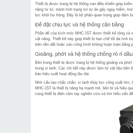
Thiết bị được trang bị hệ thống van điều khiển giúp kiểm
nặng từ từ, tránh tình trạng rơi tự do gây nguy hiểm, tro
lực khỏi hư hỏng. Đây là bộ phận quan trọng giúp đảm bảo 
Đế đặt chịu lực và hệ thống cân bằng
Phần đế của kích móc MHC-15T được thiết kế rộng và vữ
vật nặng. Thiết kế này giúp thiết bị hạn chế tối đa tình 
trên nền đất hoặc sàn công trình không hoàn toàn bằng 
Gioăng, phớt và hệ thống chống rò rỉ dầu
Bên trong thiết bị được trang bị hệ thống gioăng và phớt 
trong xi lanh. Các chi tiết này được làm từ vật liệu bền b
bảo hiệu suất hoạt động lâu dài.
Nhờ cấu tạo chắc chắn, xi lanh thủy lực công suất lớn,
MHC-15T là thiết bị nâng hạ mạnh mẽ, bền bỉ và hiệu qu
cùng thiết bị điện cầm tay nghiên cứu và tìm hiểu vấn đ