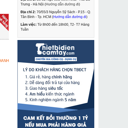
Trưng - Hà Nội (
Hướng dẫn đường đi
)
Địa chỉ 2:
70/55/3 Nguyễn Sỹ Sách - P.15 - Q.
Máy cắt sắt Tiến Đạt
Tân Bình - Tp. HCM (
Hướng dẫn đường đi
)
F400 không động cơ
Làm việc:
Từ 8h00 đến 18h00, T2- T7 Hàng
2,419,000 VNĐ
Tuần
2,690,000 VNĐ
Đầu tách mặt bích thủy
MUA NGAY
lực Changyou FYP-55
4,629,000 VNĐ
HANH
5,880,000 VNĐ
Máy bấm cos thủy lực
MUA NGAY
dùng pin mini GES-300
6,890,000 VNĐ
8,990,000 VNĐ
Máy hút bụi Bosch
MUA NGAY
GAS11 21
3,349,000 VNĐ
4,290,000 VNĐ