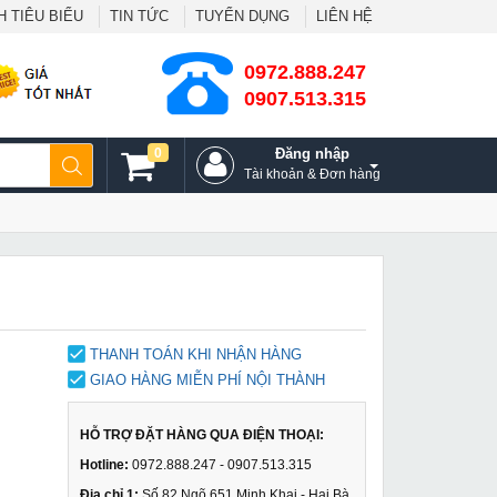
 TIÊU BIỂU
TIN TỨC
TUYỂN DỤNG
LIÊN HỆ
0972.888.247
0907.513.315
0
Đăng nhập
Tài khoản & Đơn hàng
THANH TOÁN KHI NHẬN HÀNG
GIAO HÀNG MIỄN PHÍ NỘI THÀNH
HỖ TRỢ ĐẶT HÀNG QUA ĐIỆN THOẠI:
Hotline:
0972.888.247 - 0907.513.315
Địa chỉ 1:
Số 82 Ngõ 651 Minh Khai - Hai Bà