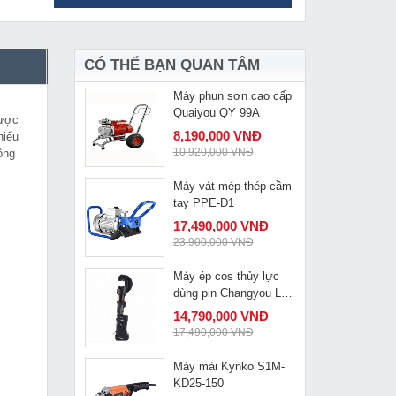
Máy hàn TIG
MUA NGAY
CampusTIG 200S
4,010,000 VNĐ
4,300,000 VNĐ
CÓ THỂ BẠN QUAN TÂM
Máy phun sơn cao cấp
MUA NGAY
Quaiyou QY 99A
được
8,190,000 VNĐ
hiểu
10,920,000 VNĐ
ông
Máy vát mép thép cầm
MUA NGAY
tay PPE-D1
17,490,000 VNĐ
23,900,000 VNĐ
Máy ép cos thủy lực
MUA NGAY
dùng pin Changyou LS-
400
14,790,000 VNĐ
17,490,000 VNĐ
Máy mài Kynko S1M-
MUA NGAY
KD25-150