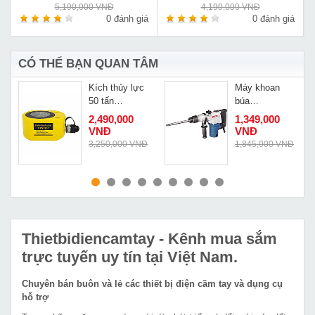
5,190,000 VNĐ
4,190,000 VNĐ
á
0 đánh giá
0 đánh giá
CÓ THỂ BẠN QUAN TÂM
A
Kích thủy lực
Máy khoan
50 tấn
búa
Changyou
Dongcheng
2,490,000
1,349,000
FPY-501
Z1C-FF02-28
VNĐ
VNĐ
3,250,000 VNĐ
1,845,000 VNĐ
MUA NGAY
MUA NGAY
Thietbidiencamtay
- Kênh mua sắm
trực tuyến uy tín tại Việt Nam.
Chuyên bán buôn và lẻ các thiết bị điện cầm tay và dụng cụ
hỗ trợ