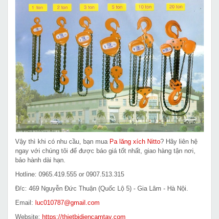
Vậy thì khi có nhu cầu, bạn mua
Pa lăng xích Nitto
? Hãy liên hệ
ngay với chúng tôi để được báo giá tốt nhất, giao hàng tận nơi,
bảo hành dài hạn.
Hotline: 0965.419.555 or 0907.513.315
Đ/c: 469 Nguyễn Đức Thuận (Quốc Lộ 5) - Gia Lâm - Hà Nội.
Email:
luc010787@gmail.com
Website:
https://thietbidiencamtay.com