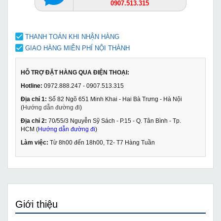
0907.513.315
THANH TOÁN KHI NHẬN HÀNG
GIAO HÀNG MIỄN PHÍ NỘI THÀNH
HỖ TRỢ ĐẶT HÀNG QUA ĐIỆN THOẠI:
Hotline:
0972.888.247 - 0907.513.315
Địa chỉ 1:
Số 82 Ngõ 651 Minh Khai - Hai Bà Trưng - Hà Nội
(
Hướng dẫn đường đi
)
Địa chỉ 2:
70/55/3 Nguyễn Sỹ Sách - P.15 - Q. Tân Bình - Tp.
HCM (
Hướng dẫn đường đi
)
Làm việc:
Từ 8h00 đến 18h00, T2- T7 Hàng Tuần
Giới thiệu