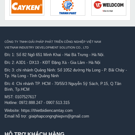
CÔNG TY TNHH GIẢI PHÁP PHÁT TRIỂN CÔNG NGHIỆP VIỆT NAM
VIETNAM INDUSTRY DEVELOPMENT SOLUTION CO., LTD
Đ/c 1: Số 82 Ngõ 651 Minh Khai - Hai Bà Trưng - Hà Nội.
Đ/c 2: A3D1 - DX13 - KĐT Đặng Xá - Gia Lâm - Hà Nội
Đ/c 3: chi nhánh Quảng Ninh: Số 1052 đường Hạ Long - P. Bãi Cháy -
Tp. Hạ Long - Tỉnh Quảng Ninh
Đ/c 4: Chi nhánh TP. HCM - 70/55/3 Nguyễn Sỹ Sách, P.15, Q.Tân
Bình, Tp.HCM
MST: 0107527617
Hotline:
0972.888.247
-
0907.513.315
Website:
https://thietbidiencamtay.com
Email hỗ trợ:
giaiphapcongnghiepvn@gmail.com
HỖ TRỢ KHÁCH HÀNG