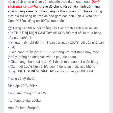
bằng cách chọn nhà xe vận chuyển theo danh sách sau:
Danh
sách nhà xe gửi hàng
sau đó chúng tôi sẽ tiến hành gửi hàng,
khách hàng kiểm tra, nhận hàng và thanh toán với nhà xe
. Đồng
thời giá tời nâng hạ trên đã bao gồm các phụ kiện đi kèm như:
Cáp tời 12m, động cơ 900W, móc cẩu...
🏆Quảng cáo thì ai nói chẳng hay Các chính sách siêu ưu đãi
của
THIẾT BỊ ĐIỆN CẦM TAY
sẽ XOÁ BỎ mọi nỗi lo mua hàng
của các anh/chị:
✅7 ngày miễn phí đổi trả - Hoàn tiền ngay 100% (Lỗi của nhà sản
xuất)
✅Bảo hành
miễn phí
từ 03 - 12 tháng với mặt hàng máy móc
(chú ý không áp dụng với vật tư phụ, tiêu hao).
✅Giao hàng nhanh tại nhà - Chỉ thanh toán sau khi nhận hàng
✅Cam kết 100% hình ảnh/video là đúng sự thật, nếu không
đúng
THIẾT BỊ ĐIỆN CẦM TAY
sẽ bồi thường 2.000.000đ
Thông số kỹ thuật:
Điện áp: 220V/50Hz
Công suất động cơ: 900W
Tải trọng tối đa: 500kg
Vận tốc kéo: 5m/phút