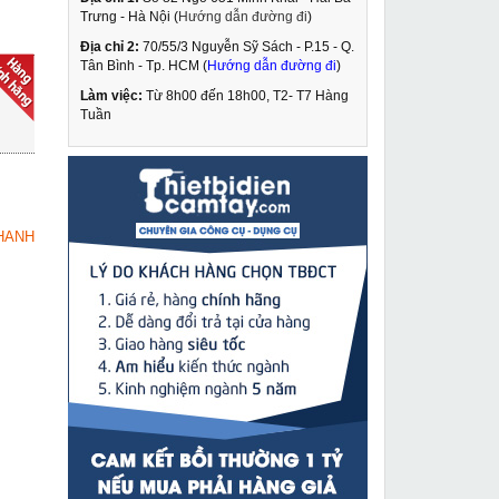
Trưng - Hà Nội (
Hướng dẫn đường đi
)
Địa chỉ 2:
70/55/3 Nguyễn Sỹ Sách - P.15 - Q.
Nam châm nâng hàng
Tân Bình - Tp. HCM (
Hướng dẫn đường đi
)
200kg Kamiko PML-2
Làm việc:
Từ 8h00 đến 18h00, T2- T7 Hàng
2,490,000 VNĐ
Tuần
3,140,000 VNĐ
Máy khoan bàn Hồng
MUA NGAY
Ký HK KT14
5,990,000 VNĐ
HANH
6,830,000 VNĐ
Máy khoan bắn vít
MUA NGAY
dùng pin Kynko P0L-
KD30-10
1,969,000 VNĐ
2,650,000 VNĐ
Máy ép cos thủy lực
MUA NGAY
dùng pin không chổi
than Zupper EB-400
21,490,000 VNĐ
26,100,000 VNĐ