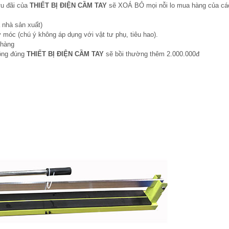
ưu đãi của
THIẾT BỊ ĐIỆN CẦM TAY
sẽ XOÁ BỎ mọi nỗi lo mua hàng của cá
 nhà sản xuất)
 móc (chú ý không áp dụng với vật tư phụ, tiêu hao).
 hàng
hông đúng
THIẾT BỊ ĐIỆN CẦM TAY
sẽ bồi thường thêm 2.000.000đ