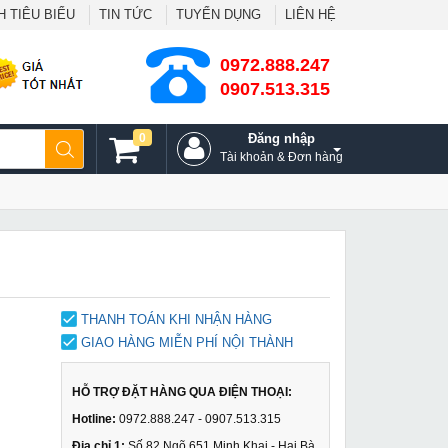
 TIÊU BIỂU
TIN TỨC
TUYỂN DỤNG
LIÊN HỆ
0972.888.247
0907.513.315
0
Đăng nhập
Tài khoản & Đơn hàng
THANH TOÁN KHI NHẬN HÀNG
GIAO HÀNG MIỄN PHÍ NỘI THÀNH
HỖ TRỢ ĐẶT HÀNG QUA ĐIỆN THOẠI:
Hotline:
0972.888.247 - 0907.513.315
Địa chỉ 1:
Số 82 Ngõ 651 Minh Khai - Hai Bà