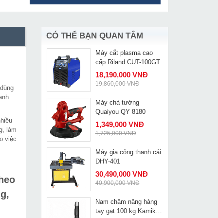
Máy khoan vặn vít
MUA NGAY
dùng pin 18V Sencan
D511806
1,690,000 VNĐ
2,060,000 VNĐ
CÓ THỂ BẠN QUAN TÂM
Máy cắt plasma cao
MUA NGAY
cấp Riland CUT-100GT
18,190,000 VNĐ
19,860,000 VNĐ
 dùng
anh
Máy chà tường
MUA NGAY
Quaiyou QY 8180
nhiều
1,349,000 VNĐ
g, làm
1,725,000 VNĐ
o việc
Máy gia công thanh cái
MUA NGAY
DHY-401
30,490,000 VNĐ
theo
40,900,000 VNĐ
g,
Nam châm nâng hàng
MUA NGAY
tay gạt 100 kg Kamiko