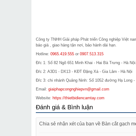
Công ty TNHH Giải pháp Phát triển Công nghiệp Việt n
báo giá , giao hàng tận nơi, bảo hành dài hạn.
Hotline:
0965.419.555
or
0907.513.315
Đ/c 1: Số 82 Ngõ 651 Minh Khai - Hai Bà Trưng - Hà Nội
Đ/c 2: A3D1 - DX13 - KĐT Đặng Xá - Gia Lâm - Hà Nội
Đ/c 3: chi nhánh Quảng Ninh: Số 1052 đường Hạ Long - 
Email:
giaiphapcongnghiepvn@gmail.com
Website:
https://thietbidiencamtay.com
Đánh giá & Bình luận
Chia sẻ nhận xét của bạn về Bàn cắt gạch m