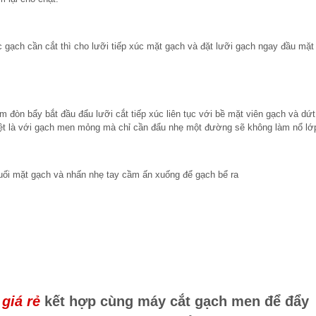
 gạch cần cắt thì cho lưỡi tiếp xúc mặt gạch và đặt lưỡi gạch ngay đầu mặt
ầm đòn bẩy bắt đầu đẩu lưỡi cắt tiếp xúc liên tục với bề mặt viên gạch và dứt
iệt là với gạch men mỏng mà chỉ cần đẩu nhẹ một đường sẽ không làm nổ l
cuối mặt gạch và nhấn nhẹ tay cầm ấn xuống để gạch bể ra
giá rẻ
kết hợp cùng máy cắt gạch men để đẩy