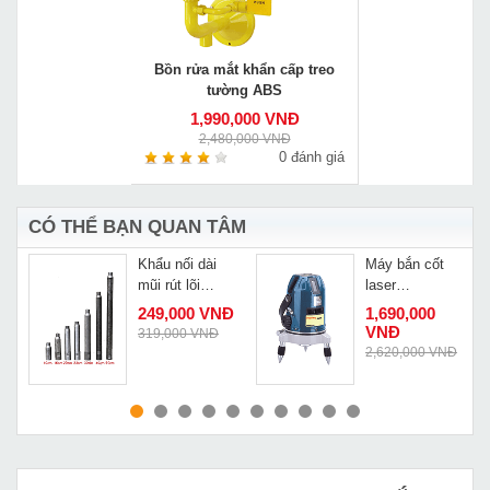
Bồn rửa mắt khẩn cấp treo
tường ABS
1,990,000 VNĐ
2,480,000 VNĐ
0 đánh giá
CÓ THỂ BẠN QUAN TÂM
Khẩu nối dài
Máy bắn cốt
mũi rút lõi
laser
5
50cm
Dongcheng
249,000 VNĐ
1,690,000
FF-41
VNĐ
319,000 VNĐ
Đ
2,620,000 VNĐ
MUA NGAY
MUA NGAY