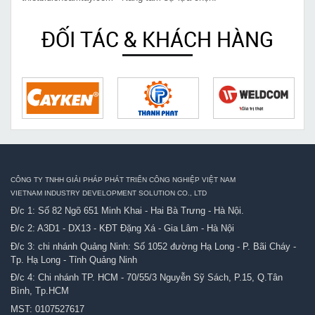
ĐỐI TÁC & KHÁCH HÀNG
CÔNG TY TNHH GIẢI PHÁP PHÁT TRIỂN CÔNG NGHIỆP VIỆT NAM
VIETNAM INDUSTRY DEVELOPMENT SOLUTION CO., LTD
Đ/c 1: Số 82 Ngõ 651 Minh Khai - Hai Bà Trưng - Hà Nội.
Đ/c 2: A3D1 - DX13 - KĐT Đặng Xá - Gia Lâm - Hà Nội
Đ/c 3: chi nhánh Quảng Ninh: Số 1052 đường Hạ Long - P. Bãi Cháy -
Tp. Hạ Long - Tỉnh Quảng Ninh
Đ/c 4: Chi nhánh TP. HCM - 70/55/3 Nguyễn Sỹ Sách, P.15, Q.Tân
Bình, Tp.HCM
MST: 0107527617