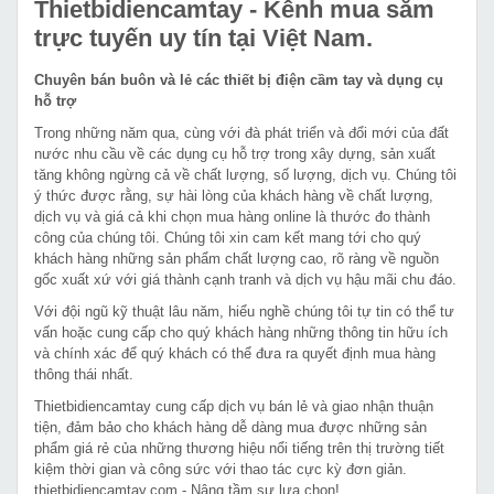
Thietbidiencamtay
- Kênh mua sắm
trực tuyến uy tín tại Việt Nam.
Chuyên bán buôn và lẻ các thiết bị điện cầm tay và dụng cụ
hỗ trợ
Trong những năm qua, cùng với đà phát triển và đổi mới của đất
nước nhu cầu về các dụng cụ hỗ trợ trong xây dựng, sản xuất
tăng không ngừng cả về chất lượng, số lượng, dịch vụ. Chúng tôi
ý thức được rằng, sự hài lòng của khách hàng về chất lượng,
dịch vụ và giá cả khi chọn mua hàng online là thước đo thành
công của chúng tôi. Chúng tôi xin cam kết mang tới cho quý
khách hàng những sản phẩm chất lượng cao, rõ ràng về nguồn
gốc xuất xứ với giá thành cạnh tranh và dịch vụ hậu mãi chu đáo.
Với đội ngũ kỹ thuật lâu năm, hiểu nghề chúng tôi tự tin có thể tư
vấn hoặc cung cấp cho quý khách hàng những thông tin hữu ích
và chính xác để quý khách có thể đưa ra quyết định mua hàng
thông thái nhất.
Thietbidiencamtay cung cấp dịch vụ bán lẻ và giao nhận thuận
tiện, đảm bảo cho khách hàng dễ dàng mua được những sản
phẩm giá rẻ của những thương hiệu nổi tiếng trên thị trường tiết
kiệm thời gian và công sức với thao tác cực kỳ đơn giản.
thietbidiencamtay.com - Nâng tầm sự lựa chọn!