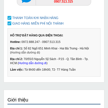
0907.513.315
THANH TOÁN KHI NHẬN HÀNG
GIAO HÀNG MIỄN PHÍ NỘI THÀNH
HỖ TRỢ ĐẶT HÀNG QUA ĐIỆN THOẠI:
Hotline:
0972.888.247 - 0907.513.315
Địa chỉ 1:
Số 82 Ngõ 651 Minh Khai - Hai Bà Trưng - Hà Nội
(
Hướng dẫn đường đi
)
Địa chỉ 2:
70/55/3 Nguyễn Sỹ Sách - P.15 - Q. Tân Bình - Tp.
HCM (
Hướng dẫn đường đi
)
Làm việc:
Từ 8h00 đến 18h00, T2- T7 Hàng Tuần
Giới thiệu