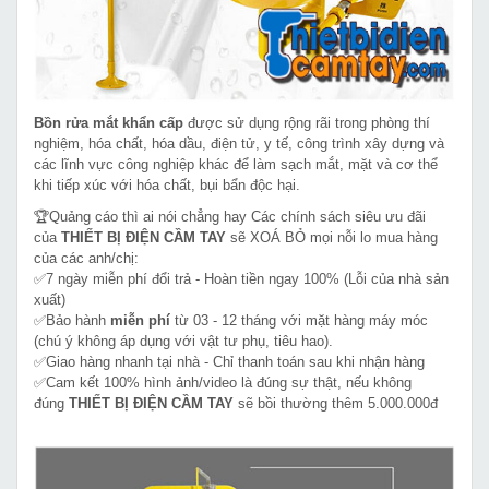
Bồn rửa mắt khẩn cấp
được sử dụng rộng rãi trong phòng thí
nghiệm, hóa chất, hóa dầu, điện tử, y tế, công trình xây dựng và
các lĩnh vực công nghiệp khác để làm sạch mắt, mặt và cơ thể
khi tiếp xúc với hóa chất, bụi bẩn độc hại.
🏆Quảng cáo thì ai nói chẳng hay Các chính sách siêu ưu đãi
của
THIẾT BỊ ĐIỆN CẦM TAY
sẽ XOÁ BỎ mọi nỗi lo mua hàng
của các anh/chị:
✅7 ngày miễn phí đổi trả - Hoàn tiền ngay 100% (Lỗi của nhà sản
xuất)
✅Bảo hành
miễn phí
từ 03 - 12 tháng với mặt hàng máy móc
(chú ý không áp dụng với vật tư phụ, tiêu hao).
✅Giao hàng nhanh tại nhà - Chỉ thanh toán sau khi nhận hàng
✅Cam kết 100% hình ảnh/video là đúng sự thật, nếu không
đúng
THIẾT BỊ ĐIỆN CẦM TAY
sẽ bồi thường thêm 5.000.000đ