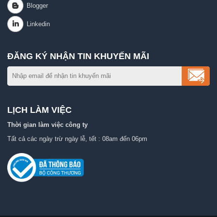
ĐĂNG KÝ NHẬN TIN KHUYẾN MÃI
LỊCH LÀM VIỆC
Thời gian làm việc công ty
Tất cả các ngày trừ ngày lễ, tết : 08am đến 06pm