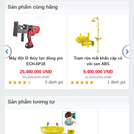
Sản phẩm cùng hãng
Máy đột lỗ thủy lực dùng pin
Trạm rửa mắt khẩn cấp có
ECH-AP18
vòi sen ABS
25,490,000 VNĐ
9,490,000 VNĐ
29,300,000 VNĐ
11,000,000 VNĐ
á
0 đánh giá
1 đánh giá
Sản phẩm tương tự