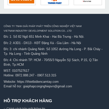
CÔNG TY TNHH GIẢI PHÁP PHÁT TRIỂN CÔNG NGHIỆP VIỆT NAM
VIETNAM INDUSTRY DEVELOPMENT SOLUTION CO., LTD
Đ/c 1: Số 82 Ngõ 651 Minh Khai - Hai Bà Trưng - Hà Nội.
Đ/c 2: A3D1 - DX13 - KĐT Đặng Xá - Gia Lâm - Hà Nội
Đ/c 3: chi nhánh Quảng Ninh: Số 1052 đường Hạ Long - P. Bãi Cháy -
Tp. Hạ Long - Tỉnh Quảng Ninh
Đ/c 4: Chi nhánh TP. HCM - 70/55/3 Nguyễn Sỹ Sách, P.15, Q.Tân
Bình, Tp.HCM
MST: 0107527617
Hotline:
0972.888.247
-
0907.513.315
Website:
https://thietbidiencamtay.com
Email hỗ trợ:
giaiphapcongnghiepvn@gmail.com
HỖ TRỢ KHÁCH HÀNG
Chính sách bảo mật thông tin