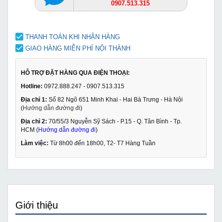
0907.513.315
THANH TOÁN KHI NHẬN HÀNG
GIAO HÀNG MIỄN PHÍ NỘI THÀNH
HỖ TRỢ ĐẶT HÀNG QUA ĐIỆN THOẠI:
Hotline:
0972.888.247 - 0907.513.315
Địa chỉ 1:
Số 82 Ngõ 651 Minh Khai - Hai Bà Trưng - Hà Nội
(
Hướng dẫn đường đi
)
Địa chỉ 2:
70/55/3 Nguyễn Sỹ Sách - P.15 - Q. Tân Bình - Tp.
HCM (
Hướng dẫn đường đi
)
Làm việc:
Từ 8h00 đến 18h00, T2- T7 Hàng Tuần
Giới thiệu