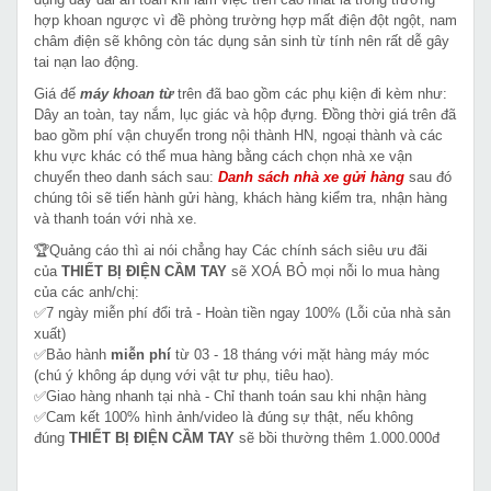
hợp khoan ngược vì đề phòng trường hợp mất điện đột ngột, nam
châm điện sẽ không còn tác dụng sản sinh từ tính nên rất dễ gây
tai nạn lao động.
Giá đế
máy khoan từ
trên đã bao gồm các phụ kiện đi kèm như:
Dây an toàn, tay nắm, lục giác và hộp đựng. Đồng thời giá trên đã
bao gồm phí vận chuyển trong nội thành HN, ngoại thành và các
khu vực khác có thể mua hàng bằng cách chọn nhà xe vận
chuyển theo danh sách sau:
Danh sách nhà xe gửi hàng
sau đó
chúng tôi sẽ tiến hành gửi hàng, khách hàng kiểm tra, nhận hàng
và thanh toán với nhà xe.
🏆Quảng cáo thì ai nói chẳng hay Các chính sách siêu ưu đãi
của
THIẾT BỊ ĐIỆN CẦM TAY
sẽ XOÁ BỎ mọi nỗi lo mua hàng
của các anh/chị:
✅7 ngày miễn phí đổi trả - Hoàn tiền ngay 100% (Lỗi của nhà sản
xuất)
✅Bảo hành
miễn phí
từ 03 - 18 tháng với mặt hàng máy móc
(chú ý không áp dụng với vật tư phụ, tiêu hao).
✅Giao hàng nhanh tại nhà - Chỉ thanh toán sau khi nhận hàng
✅Cam kết 100% hình ảnh/video là đúng sự thật, nếu không
đúng
THIẾT BỊ ĐIỆN CẦM TAY
sẽ bồi thường thêm 1.000.000đ