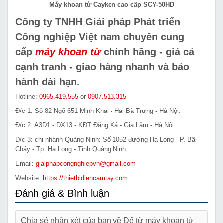
Máy khoan từ Cayken cao cấp SCY-50HD
Công ty TNHH Giải pháp Phát triển
Công nghiệp Việt nam chuyên cung
cấp
máy khoan từ
chính hãng - giá cả
cạnh tranh - giao hàng nhanh và bảo
hành dài hạn.
Hotline:
0965.419.555
or
0907.513.315
Đ/c 1: Số 82 Ngõ 651 Minh Khai - Hai Bà Trưng - Hà Nội.
Đ/c 2: A3D1 - DX13 - KĐT Đặng Xá - Gia Lâm - Hà Nội
Đ/c 3: chi nhánh Quảng Ninh: Số 1052 đường Hạ Long - P. Bãi
Cháy - Tp. Hạ Long - Tỉnh Quảng Ninh
Email:
giaiphapcongnghiepvn@gmail.com
Website:
https://thietbidiencamtay.com
Đánh giá & Bình luận
Chia sẻ nhận xét của bạn về Đế từ máy khoan từ