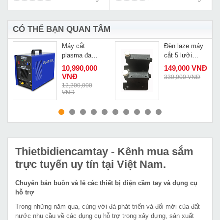
CÓ THỂ BẠN QUAN TÂM
y
Máy cắt
Đèn laze máy
plasma đa
cắt 5 lưỡi
chức năng
ZR3928
10,990,000
149,000 VNĐ
Riland CT-
VNĐ
330,000 VNĐ
416II
12,200,000
VNĐ
MUA NGAY
MUA NGAY
Thietbidiencamtay
- Kênh mua sắm
trực tuyến uy tín tại Việt Nam.
Chuyên bán buôn và lẻ các thiết bị điện cầm tay và dụng cụ
hỗ trợ
Trong những năm qua, cùng với đà phát triển và đổi mới của đất
nước nhu cầu về các dụng cụ hỗ trợ trong xây dựng, sản xuất