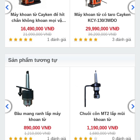
Máy khoan từ Cayken để hít
Máy khoan từ có taro Cayken
chân không khoan mọi vật
KCY-130/3WDO
liệu VS-35E
16,490,000 VNĐ
29,990,000 VNĐ
21,090,000 VNĐ
36,200,000 VNĐ
á
1 đánh giá
3 đánh giá
Sản phẩm tương tự
Đầu mang ranh lắp máy
Chuôi côn MT2 lắp mũi
khoan từ
khoan từ
890,000 VNĐ
1,190,000 VNĐ
1,210,000 VNĐ
1,680,000 VNĐ
á
1 đánh giá
0 đánh giá