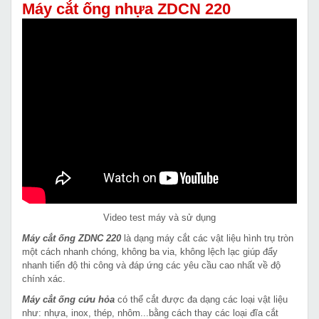
Máy cắt ống nhựa ZDCN 220
Video test máy và sử dụng
Máy cắt ống ZDNC 220
là dạng máy cắt các vật liệu hình trụ tròn
một cách nhanh chóng, không ba via, không lệch lạc giúp đẩy
nhanh tiến độ thi công và đáp ứng các yêu cầu cao nhất về độ
chính xác.
Máy cắt ống cứu hỏa
có thể cắt được đa dạng các loại vật liệu
như: nhựa, inox, thép, nhôm...bằng cách thay các loại đĩa cắt