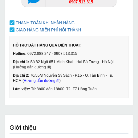
0907.513.315
THANH TOÁN KHI NHẬN HÀNG
GIAO HÀNG MIỄN PHÍ NỘI THÀNH
HỖ TRỢ ĐẶT HÀNG QUA ĐIỆN THOẠI:
Hotline:
0972.888.247 - 0907.513.315
Địa chỉ 1:
Số 82 Ngõ 651 Minh Khai - Hai Bà Trưng - Hà Nội
(
Hướng dẫn đường đi
)
Địa chỉ 2:
70/55/3 Nguyễn Sỹ Sách - P.15 - Q. Tân Bình - Tp.
HCM (
Hướng dẫn đường đi
)
Làm việc:
Từ 8h00 đến 18h00, T2- T7 Hàng Tuần
Giới thiệu