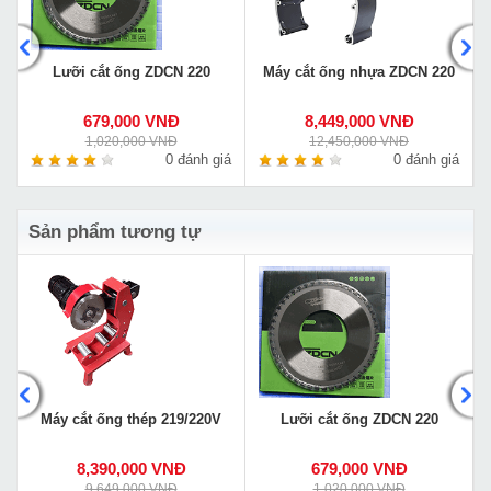
Lưỡi cắt ống ZDCN 220
Máy cắt ống nhựa ZDCN 220
679,000 VNĐ
8,449,000 VNĐ
1,020,000 VNĐ
12,450,000 VNĐ
á
0 đánh giá
0 đánh giá
Sản phẩm tương tự
Máy cắt ống thép 219/220V
Lưỡi cắt ống ZDCN 220
8,390,000 VNĐ
679,000 VNĐ
9,649,000 VNĐ
1,020,000 VNĐ