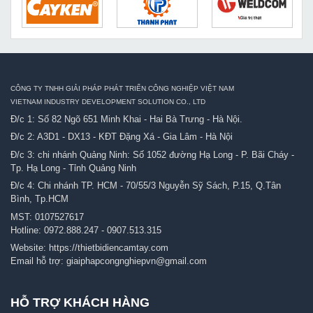
CÔNG TY TNHH GIẢI PHÁP PHÁT TRIỂN CÔNG NGHIỆP VIỆT NAM
VIETNAM INDUSTRY DEVELOPMENT SOLUTION CO., LTD
Đ/c 1: Số 82 Ngõ 651 Minh Khai - Hai Bà Trưng - Hà Nội.
Đ/c 2: A3D1 - DX13 - KĐT Đặng Xá - Gia Lâm - Hà Nội
Đ/c 3: chi nhánh Quảng Ninh: Số 1052 đường Hạ Long - P. Bãi Cháy -
Tp. Hạ Long - Tỉnh Quảng Ninh
Đ/c 4: Chi nhánh TP. HCM - 70/55/3 Nguyễn Sỹ Sách, P.15, Q.Tân
Bình, Tp.HCM
MST: 0107527617
Hotline:
0972.888.247
-
0907.513.315
Website:
https://thietbidiencamtay.com
Email hỗ trợ:
giaiphapcongnghiepvn@gmail.com
HỖ TRỢ KHÁCH HÀNG