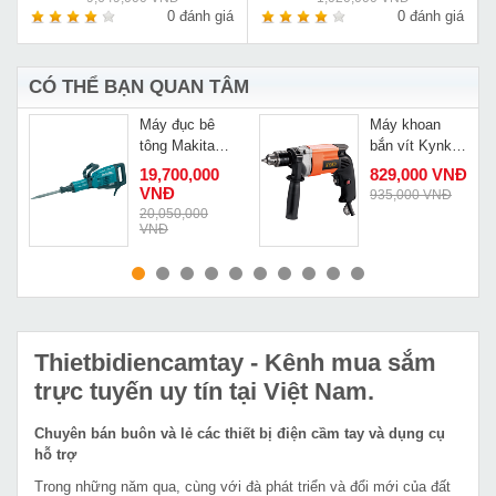
á
0 đánh giá
0 đánh giá
CÓ THỂ BẠN QUAN TÂM
Máy đục bê
Máy khoan
tông Makita
bắn vít Kynko
HM1317C
J1Z-KD11-13
19,700,000
829,000 VNĐ
VNĐ
935,000 VNĐ
20,050,000
VNĐ
MUA NGAY
MUA NGAY
Thietbidiencamtay
- Kênh mua sắm
trực tuyến uy tín tại Việt Nam.
Chuyên bán buôn và lẻ các thiết bị điện cầm tay và dụng cụ
hỗ trợ
Trong những năm qua, cùng với đà phát triển và đổi mới của đất