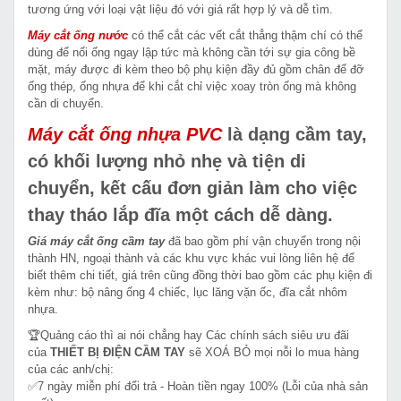
tương ứng với loại vật liệu đó với giá rất hợp lý và dễ tìm.
Máy cắt ống nước
có thể cắt các vết cắt thẳng thậm chí có thể
dùng để nối ống ngay lập tức mà không cần tới sự gia công bề
mặt, máy được đi kèm theo bộ phụ kiện đầy đủ gồm chân đế đỡ
ống thép, ống nhựa để khi cắt chỉ việc xoay tròn ống mà không
cần di chuyển.
Máy cắt ống nhựa PVC
là dạng cầm tay,
có khối lượng nhỏ nhẹ và tiện di
chuyển, kết cấu đơn giản làm cho việc
thay tháo lắp đĩa một cách dễ dàng.
Giá máy cắt ống cầm tay
đã bao gồm phí vận chuyển trong nội
thành HN, ngoại thành và các khu vực khác vui lòng liên hệ để
biết thêm chi tiết, giá trên cũng đồng thời bao gồm các phụ kiện đi
kèm như: bộ nâng ống 4 chiếc, lục lăng vặn ốc, đĩa cắt nhôm
nhựa.
🏆Quảng cáo thì ai nói chẳng hay Các chính sách siêu ưu đãi
của
THIẾT BỊ ĐIỆN CẦM TAY
sẽ XOÁ BỎ mọi nỗi lo mua hàng
của các anh/chị:
✅7 ngày miễn phí đổi trả - Hoàn tiền ngay 100% (Lỗi của nhà sản