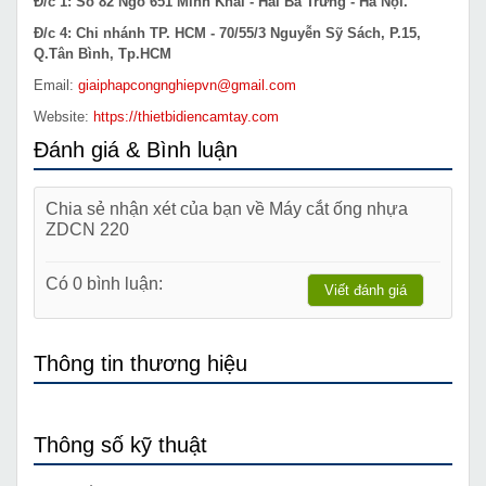
Đ/c 1: Số 82 Ngõ 651 Minh Khai - Hai Bà Trưng - Hà Nội.
Đ/c 4: Chi nhánh TP. HCM - 70/55/3 Nguyễn Sỹ Sách, P.15,
Q.Tân Bình, Tp.HCM
Email:
giaiphapcongnghiepvn@gmail.com
Website:
https://thietbidiencamtay.com
Đánh giá & Bình luận
Chia sẻ nhận xét của bạn về Máy cắt ống nhựa
ZDCN 220
Có 0 bình luận:
Viết đánh giá
Thông tin thương hiệu
Thông số kỹ thuật