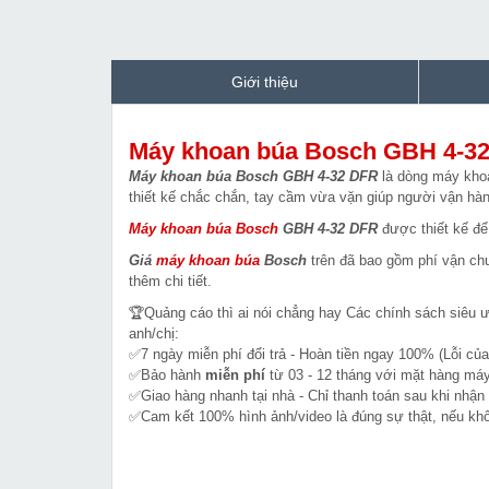
Giới thiệu
Máy khoan búa Bosch GBH 4-3
Máy khoan búa Bosch GBH 4-32 DFR
là dòng máy kho
thiết kế chắc chắn, tay cầm vừa vặn giúp người vận hàn
Máy khoan búa Bosch
GBH 4-32 DFR
được thiết kế để
Giá
máy khoan búa
Bosch
trên đã bao gồm phí vận chu
thêm chi tiết.
🏆Quảng cáo thì ai nói chẳng hay Các chính sách siêu 
anh/chị:
✅7 ngày miễn phí đổi trả - Hoàn tiền ngay 100% (Lỗi của
✅Bảo hành
miễn phí
từ 03 - 12 tháng với mặt hàng máy
✅Giao hàng nhanh tại nhà - Chỉ thanh toán sau khi nhận
✅Cam kết 100% hình ảnh/video là đúng sự thật, nếu k