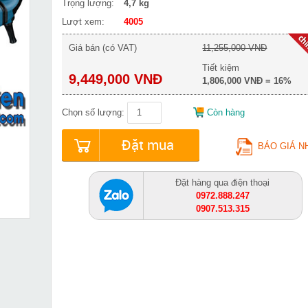
Trọng lượng:
4,7 kg
Lượt xem:
4005
Giá bán (có VAT)
11,255,000 VNĐ
Tiết kiệm
9,449,000 VNĐ
1,806,000 VNĐ = 16%
Chọn số lượng:
Còn hàng
Đặt mua
BÁO GIÁ N
Đặt hàng qua điện thoại
0972.888.247
0907.513.315