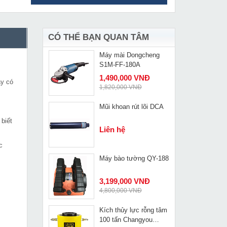
Súng bắn đinh bê tông
MUA NGAY
dùng Gas WS 40K
Liên hệ
CÓ THỂ BẠN QUAN TÂM
Máy mài Dongcheng
MUA NGAY
S1M-FF-180A
1,490,000 VNĐ
áy có
1,820,000 VNĐ
Mũi khoan rút lõi DCA
MUA NGAY
 biết
Liên hệ
c
Máy bào tường QY-188
MUA NGAY
3,199,000 VNĐ
4,800,000 VNĐ
Kích thủy lực rỗng tâm
MUA NGAY
100 tấn Changyou