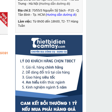
Trưng - Hà Nội (
Hướng dẫn đường đi
)
Địa chỉ 2:
70/55/3 Nguyễn Sỹ Sách - P.15 - Q.
Máy hàn que Maxi 400
Tân Bình - Tp. HCM (
Hướng dẫn đường đi
)
Làm việc:
Từ 8h00 đến 18h00, T2- T7 Hàng
6,890,000 VNĐ
Tuần
7,350,000 VNĐ
Kìm ép cos thủy lực
MUA NGAY
Zupper cao cấp CYO-
430
9,290,000 VNĐ
HANH
12,500,000 VNĐ
Máy khoan bắn vít
MUA NGAY
Dongcheng J1Z-FF07-
10
779,000 VNĐ
920,000 VNĐ
Máy bào Makita 1805N
MUA NGAY
9,848,000 VNĐ
1,035,000 VNĐ