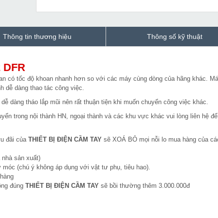
Thông tin thương hiệu
Thông số kỹ thuật
2 DFR
an có tốc độ khoan nhanh hơn so với các máy cùng dòng của hãng khác. M
h dễ dàng thao tác công việc.
 dễ dàng tháo lắp mũi nên rất thuận tiện khi muốn chuyển công việc khác.
yển trong nội thành HN, ngoại thành và các khu vực khác vui lòng liên hệ để
ưu đãi của
THIẾT BỊ ĐIỆN CẦM TAY
sẽ XOÁ BỎ mọi nỗi lo mua hàng của cá
 nhà sản xuất)
 móc (chú ý không áp dụng với vật tư phụ, tiêu hao).
 hàng
hông đúng
THIẾT BỊ ĐIỆN CẦM TAY
sẽ bồi thường thêm 3.000.000đ