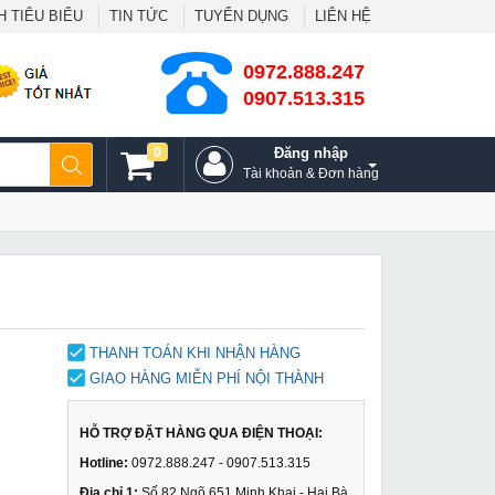
 TIÊU BIỂU
TIN TỨC
TUYỂN DỤNG
LIÊN HỆ
0972.888.247
0907.513.315
0
Đăng nhập
Tài khoản & Đơn hàng
THANH TOÁN KHI NHẬN HÀNG
GIAO HÀNG MIỄN PHÍ NỘI THÀNH
HỖ TRỢ ĐẶT HÀNG QUA ĐIỆN THOẠI:
Hotline:
0972.888.247 - 0907.513.315
Địa chỉ 1:
Số 82 Ngõ 651 Minh Khai - Hai Bà