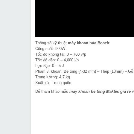
Thông số kỹ thuật
máy khoan búa Bosch
:
Công suất: 900W
Tốc độ không tải: 0 – 760 v/p
Tốc độ đập: 0 – 4,000 l/p
Lực đập: 0 – 5 J
Pham vi khoan: Bê tông (4-32 mm) – Thép (13mm) – Gỗ
Trọng lượng: 4,7 kg
Xuất xứ: Trung quốc
Để tham khảo mẫu
máy khoan bê tông Maktec
giá rẻ
v