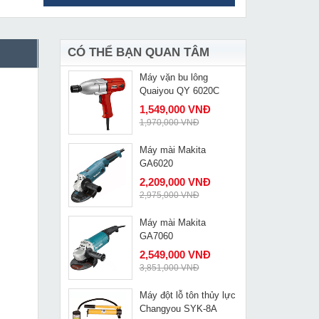
Pa lăng xích kéo tay 1
MUA NGAY
tấn 5m Nitto 10VP5
1,749,000 VNĐ
1,980,000 VNĐ
CÓ THỂ BẠN QUAN TÂM
Máy vặn bu lông
MUA NGAY
Quaiyou QY 6020C
1,549,000 VNĐ
1,970,000 VNĐ
Máy mài Makita
MUA NGAY
GA6020
2,209,000 VNĐ
2,975,000 VNĐ
Máy mài Makita
MUA NGAY
GA7060
2,549,000 VNĐ
3,851,000 VNĐ
Máy đột lỗ tôn thủy lực
MUA NGAY
Changyou SYK-8A