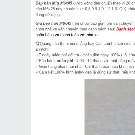
Bép hàn Mig M6x45
được đóng tiêu chuẩn theo vỉ 20 ch
hàn M6x28 này có các size 0.8-0.9-1.0-1.2-1.6. Quý khá
đang sử dụng.
Giá bép hàn M6x45
trên chưa bao gồm phí vận chuyển 
chọn nhà xe vận chuyển theo danh sách sau:
Danh sách
nhận hàng và thanh toán với nhà xe
.
🏆Quảng cáo thì ai nói chẳng hay Các chính sách siêu 
anh/chị:
✅7 ngày miễn phí đổi trả - Hoàn tiền ngay 100% (Lỗi của
✅Bảo hành
miễn phí
từ 03 - 12 tháng với mặt hàng máy
✅Giao hàng nhanh tại nhà - Chỉ thanh toán sau khi nhận
✅Cam kết 100% hình ảnh/video là đúng sự thật, nếu k