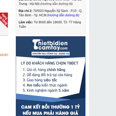
Trưng - Hà Nội (
Hướng dẫn đường đi
)
Địa chỉ 2:
70/55/3 Nguyễn Sỹ Sách - P.15 - Q.
Kích thủy lực Masada
Tân Bình - Tp. HCM (
Hướng dẫn đường đi
)
20 tấn có đồng hồ đo
MH-20P
Làm việc:
Từ 8h00 đến 18h00, T2- T7 Hàng
12,590,000 VNĐ
Tuần
16,300,000 VNĐ
Pa lăng xích lắc tay
MUA NGAY
Nitto 3 tấn 1.5m VR-30
3,149,000 VNĐ
HANH
3,750,000 VNĐ
Máy chặt thép V thủy
MUA NGAY
lực Changyou LZ-60
8,490,000 VNĐ
9,590,000 VNĐ
Pa lăng xích kéo tay
MUA NGAY
Kawasaki 3 tấn 3m VC-
3
2,875,000 VNĐ
2,995,000 VNĐ