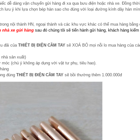
iếc dễ dàng vận chuyển gửi hàng đi xa qua bưu điện hoặc nhà xe. Đồng thời
ch lưu ý khi lựa chọn bép hàn sao cho đúng với loại đường kính dây hàn mì
trong nội thành HN, ngoại thành và các khu vực khác
có thể mua hàng bằng
 nhà xe gửi hàng
sau đó chúng tôi sẽ tiến hành gửi hàng, khách hàng kiểm 
ưu đãi của
THIẾT BỊ ĐIỆN CẦM TAY
sẽ XOÁ BỎ mọi nỗi lo mua hàng của cá
 nhà sản xuất)
 móc (chú ý không áp dụng với vật tư phụ, tiêu hao).
 hàng
hông đúng
THIẾT BỊ ĐIỆN CẦM TAY
sẽ bồi thường thêm 1.000.000đ