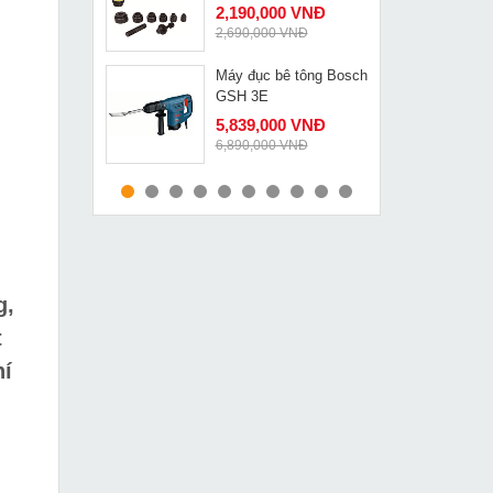
2,190,000 VNĐ
2,690,000 VNĐ
Máy đục bê tông Bosch
MUA NGAY
GSH 3E
5,839,000 VNĐ
6,890,000 VNĐ
Kích thủy lực Masada
MUA NGAY
20 tấn có đồng hồ đo
MH-20P
12,590,000 VNĐ
16,300,000 VNĐ
Pa lăng xích lắc tay
g,
MUA NGAY
Nitto 3 tấn 1.5m VR-30
t
3,149,000 VNĐ
hí
3,750,000 VNĐ
Máy chặt thép V thủy
MUA NGAY
lực Changyou LZ-60
8,490,000 VNĐ
9,590,000 VNĐ