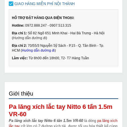
GIAO HÀNG MIỄN PHÍ NỘI THÀNH
HỖ TRỢ ĐẶT HÀNG QUA ĐIỆN THOẠI:
Hotline:
0972.888.247 - 0907.513.315
Địa chỉ 1:
Số 82 Ngõ 651 Minh Khai - Hai Bà Trưng - Hà Nội
(
Hướng dẫn đường đi
)
Địa chỉ 2:
70/55/3 Nguyễn Sỹ Sách - P.15 - Q. Tân Bình - Tp.
HCM (
Hướng dẫn đường đi
)
Làm việc:
Từ 8h00 đến 18h00, T2- T7 Hàng Tuần
Giới thiệu
Pa lăng xích lắc tay Nitto 6 tấn 1.5m
VR-60
Pa lăng xích lắc tay Nitto 6 tấn 1.5m VR-60
là dòng
pa lăng xích
lắc tay
cỡ lớn có 2 đường xích tải, được tối ưu hóa thiết kế cùng