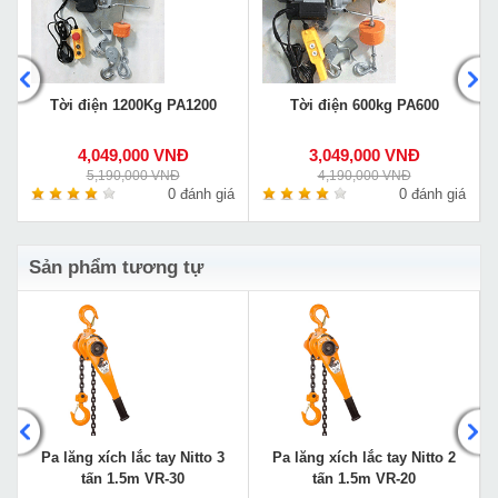
5
Tời điện 1200Kg PA1200
Tời điện 600kg PA600
4,049,000 VNĐ
3,049,000 VNĐ
5,190,000 VNĐ
4,190,000 VNĐ
á
0 đánh giá
0 đánh giá
Sản phẩm tương tự
5
Pa lăng xích lắc tay Nitto 3
Pa lăng xích lắc tay Nitto 2
tấn 1.5m VR-30
tấn 1.5m VR-20