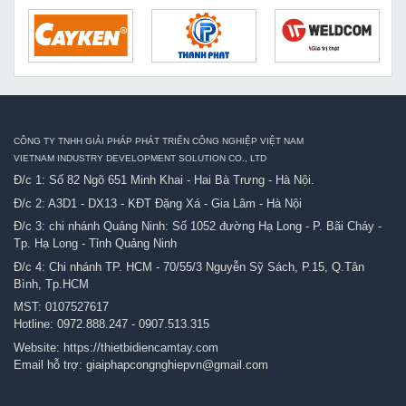
CÔNG TY TNHH GIẢI PHÁP PHÁT TRIỂN CÔNG NGHIỆP VIỆT NAM
VIETNAM INDUSTRY DEVELOPMENT SOLUTION CO., LTD
Đ/c 1: Số 82 Ngõ 651 Minh Khai - Hai Bà Trưng - Hà Nội.
Đ/c 2: A3D1 - DX13 - KĐT Đặng Xá - Gia Lâm - Hà Nội
Đ/c 3: chi nhánh Quảng Ninh: Số 1052 đường Hạ Long - P. Bãi Cháy -
Tp. Hạ Long - Tỉnh Quảng Ninh
Đ/c 4: Chi nhánh TP. HCM - 70/55/3 Nguyễn Sỹ Sách, P.15, Q.Tân
Bình, Tp.HCM
MST: 0107527617
Hotline:
0972.888.247
-
0907.513.315
Website:
https://thietbidiencamtay.com
Email hỗ trợ:
giaiphapcongnghiepvn@gmail.com