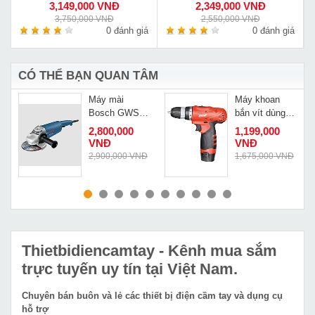
3,149,000 VNĐ
2,349,000 VNĐ
3,750,000 VNĐ
2,550,000 VNĐ
á
0 đánh giá
0 đánh giá
CÓ THỂ BẠN QUAN TÂM
Máy mài
Máy khoan
Bosch GWS
bắn vít dùng
22-180
pin Sencan
2,800,000
1,199,000
511210
VNĐ
VNĐ
2,900,000 VNĐ
1,675,000 VNĐ
MUA NGAY
MUA NGAY
Thietbidiencamtay
- Kênh mua sắm
trực tuyến uy tín tại Việt Nam.
Chuyên bán buôn và lẻ các thiết bị điện cầm tay và dụng cụ
hỗ trợ