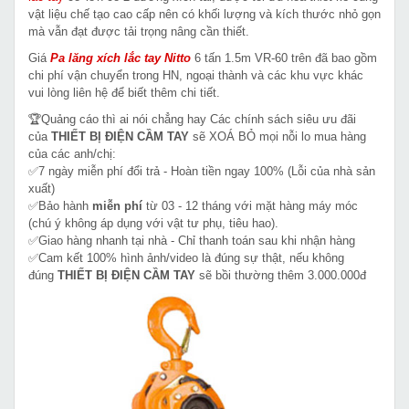
vật liệu chế tạo cao cấp nên có khối lượng và kích thước nhỏ gọn
mà vẫn đạt được tải trọng nâng cần thiết.
Giá
Pa lăng xích lắc tay Nitto
6 tấn 1.5m VR-60 trên đã bao gồm
chi phí vận chuyển trong HN, ngoại thành và các khu vực khác
vui lòng liên hệ để biết thêm chi tiết.
🏆Quảng cáo thì ai nói chẳng hay Các chính sách siêu ưu đãi
của
THIẾT BỊ ĐIỆN CẦM TAY
sẽ XOÁ BỎ mọi nỗi lo mua hàng
của các anh/chị:
✅7 ngày miễn phí đổi trả - Hoàn tiền ngay 100% (Lỗi của nhà sản
xuất)
✅Bảo hành
miễn phí
từ 03 - 12 tháng với mặt hàng máy móc
(chú ý không áp dụng với vật tư phụ, tiêu hao).
✅Giao hàng nhanh tại nhà - Chỉ thanh toán sau khi nhận hàng
✅Cam kết 100% hình ảnh/video là đúng sự thật, nếu không
đúng
THIẾT BỊ ĐIỆN CẦM TAY
sẽ bồi thường thêm 3.000.000đ