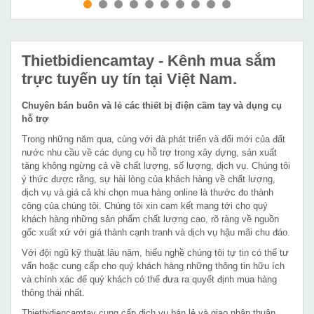
MUA NGAY
MUA NGAY
Thietbidiencamtay
- Kênh mua sắm
trực tuyến uy tín tại Việt Nam.
Chuyên bán buôn và lẻ các thiết bị điện cầm tay và dụng cụ
hỗ trợ
Trong những năm qua, cùng với đà phát triển và đổi mới của đất
nước nhu cầu về các dụng cụ hỗ trợ trong xây dựng, sản xuất
tăng không ngừng cả về chất lượng, số lượng, dịch vụ. Chúng tôi
ý thức được rằng, sự hài lòng của khách hàng về chất lượng,
dịch vụ và giá cả khi chọn mua hàng online là thước đo thành
công của chúng tôi. Chúng tôi xin cam kết mang tới cho quý
khách hàng những sản phẩm chất lượng cao, rõ ràng về nguồn
gốc xuất xứ với giá thành cạnh tranh và dịch vụ hậu mãi chu đáo.
Với đội ngũ kỹ thuật lâu năm, hiểu nghề chúng tôi tự tin có thể tư
vấn hoặc cung cấp cho quý khách hàng những thông tin hữu ích
và chính xác để quý khách có thể đưa ra quyết định mua hàng
thông thái nhất.
Thietbidiencamtay cung cấp dịch vụ bán lẻ và giao nhận thuận