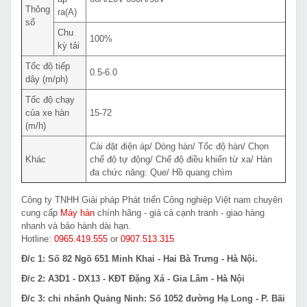
Thông
ra(A)
số
Chu
100%
kỳ tải
Tốc độ tiếp
0.5-6.0
dây (m/ph)
Tốc độ chạy
của xe hàn
15-72
(m/h)
Cài đặt điện áp/ Dòng hàn/ Tốc độ hàn/ Chọn
Khác
chế độ tự động/ Chế độ điều khiển từ xa/ Hàn
đa chức năng: Que/ Hồ quang chìm
Công ty TNHH Giải pháp Phát triển Công nghiệp Việt nam chuyên
cung cấp
Máy hàn
chính hãng - giá cả cạnh tranh - giao hàng
nhanh và bảo hành dài hạn.
Hotline:
0965.419.555
or
0907.513.315
Đ/c 1: Số 82 Ngõ 651 Minh Khai - Hai Bà Trưng - Hà Nội.
Đ/c 2: A3D1 - DX13 - KĐT Đặng Xá - Gia Lâm - Hà Nội
Đ/c 3: chi nhánh Quảng Ninh: Số 1052 đường Hạ Long - P. Bãi