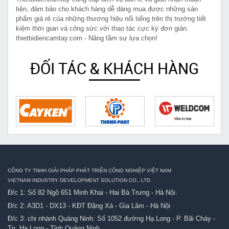
tiện, đảm bảo cho khách hàng dễ dàng mua được những sản
phẩm giá rẻ của những thương hiệu nổi tiếng trên thị trường tiết
kiệm thời gian và công sức với thao tác cực kỳ đơn giản.
thietbidiencamtay.com - Nâng tầm sự lựa chọn!
ĐỐI TÁC & KHÁCH HÀNG
CÔNG TY TNHH GIẢI PHÁP PHÁT TRIỂN CÔNG NGHIỆP VIỆT NAM
VIETNAM INDUSTRY DEVELOPMENT SOLUTION CO., LTD
Đ/c 1: Số 82 Ngõ 651 Minh Khai - Hai Bà Trưng - Hà Nội.
Đ/c 2: A3D1 - DX13 - KĐT Đặng Xá - Gia Lâm - Hà Nội
Đ/c 3: chi nhánh Quảng Ninh: Số 1052 đường Hạ Long - P. Bãi Cháy -
Tp. Hạ Long - Tỉnh Quảng Ninh