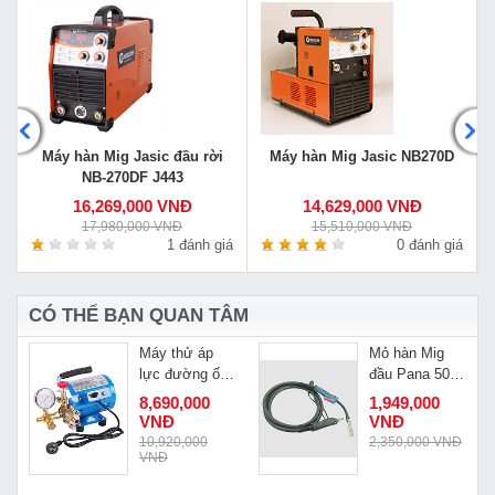
Máy hàn Mig Jasic đầu rời
Máy hàn Mig Jasic NB270D
NB-270DF J443
16,269,000 VNĐ
14,629,000 VNĐ
17,980,000 VNĐ
15,510,000 VNĐ
á
1 đánh giá
0 đánh giá
CÓ THỂ BẠN QUAN TÂM
Máy thử áp
Mỏ hàn Mig
lực đường ống
đầu Pana 500
Changyou
5m
8,690,000
1,949,000
DSY-100
VNĐ
VNĐ
10,920,000
2,350,000 VNĐ
VNĐ