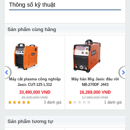
Thông số kỹ thuật
Sản phẩm cùng hãng
Máy cắt plasma công nghiệp
Máy hàn Mig Jasic đầu rời
Jasic CUT-125 L312
NB-270DF J443
33,490,000 VNĐ
16,269,000 VNĐ
35,590,000 VNĐ
17,980,000 VNĐ
á
3 đánh giá
1 đánh giá
Sản phẩm tương tự