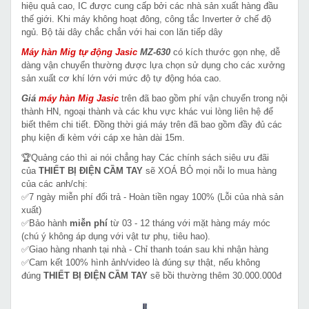
hiệu quả cao, IC được cung cấp bởi các nhà sản xuất hàng đầu
thế giới. Khi máy không hoạt đông, công tắc Inverter ở chế độ
ngủ. Bộ tải dây chắc chắn với hai con lăn tiếp dây
Máy hàn Mig tự động Jasic
MZ-630
có kích thước gọn nhẹ, dễ
dàng vận chuyển thường được lựa chọn sử dụng cho các xưởng
sản xuất cơ khí lớn với mức độ tự động hóa cao.
Giá
máy hàn Mig
Jasic
trên đã bao gồm phí vận chuyển trong nội
thành HN, ngoại thành và các khu vực khác vui lòng liên hệ để
biết thêm chi tiết. Đồng thời giá máy trên đã bao gồm đầy đủ các
phụ kiện đi kèm với cáp xe hàn dài 15m.
🏆Quảng cáo thì ai nói chẳng hay Các chính sách siêu ưu đãi
của
THIẾT BỊ ĐIỆN CẦM TAY
sẽ XOÁ BỎ mọi nỗi lo mua hàng
của các anh/chị:
✅7 ngày miễn phí đổi trả - Hoàn tiền ngay 100% (Lỗi của nhà sản
xuất)
✅Bảo hành
miễn phí
từ 03 - 12 tháng với mặt hàng máy móc
(chú ý không áp dụng với vật tư phụ, tiêu hao).
✅Giao hàng nhanh tại nhà - Chỉ thanh toán sau khi nhận hàng
✅Cam kết 100% hình ảnh/video là đúng sự thật, nếu không
đúng
THIẾT BỊ ĐIỆN CẦM TAY
sẽ bồi thường thêm 30.000.000đ