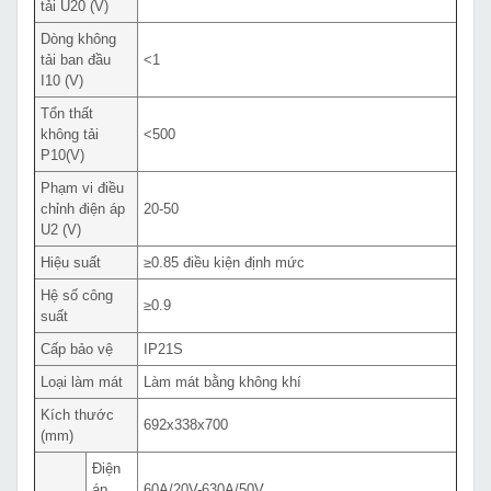
tải U20 (V)
Dòng không
tải ban đầu
<1
I10 (V)
Tổn thất
không tải
<500
P10(V)
Phạm vi điều
chỉnh điện áp
20-50
U2 (V)
Hiệu suất
≥0.85 điều kiện định mức
Hệ số công
≥0.9
suất
Cấp bảo vệ
IP21S
Loại làm mát
Làm mát bằng không khí
Kích thước
692x338x700
(mm)
Điện
áp
60A/20V-630A/50V