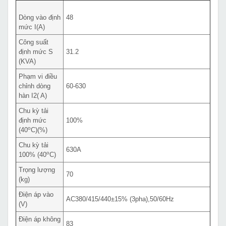
Dòng vào định
48
mức I(A)
Công suất
định mức S
31.2
(KVA)
Phạm vi điều
chỉnh dòng
60-630
hàn I2( A)
Chu kỳ tải
định mức
100%
o
(40
C)(%)
Chu kỳ tải
630A
o
100% (40
C)
Trọng lượng
70
(kg)
Điện áp vào
AC380/415/440±15% (3pha),50/60Hz
(V)
Điện áp không
83