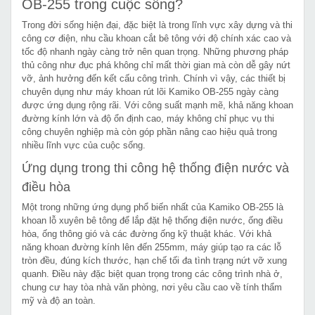
OB-255 trong cuộc sống?
Trong đời sống hiện đại, đặc biệt là trong lĩnh vực xây dựng và thi
công cơ điện, nhu cầu khoan cắt bê tông với độ chính xác cao và
tốc độ nhanh ngày càng trở nên quan trọng. Những phương pháp
thủ công như đục phá không chỉ mất thời gian mà còn dễ gây nứt
vỡ, ảnh hưởng đến kết cấu công trình. Chính vì vậy, các thiết bị
chuyên dụng như máy khoan rút lõi Kamiko OB-255 ngày càng
được ứng dụng rộng rãi. Với công suất mạnh mẽ, khả năng khoan
đường kính lớn và độ ổn định cao, máy không chỉ phục vụ thi
công chuyên nghiệp mà còn góp phần nâng cao hiệu quả trong
nhiều lĩnh vực của cuộc sống.
Ứng dụng trong thi công hệ thống điện nước và
điều hòa
Một trong những ứng dụng phổ biến nhất của Kamiko OB-255 là
khoan lỗ xuyên bê tông để lắp đặt hệ thống điện nước, ống điều
hòa, ống thông gió và các đường ống kỹ thuật khác. Với khả
năng khoan đường kính lên đến 255mm, máy giúp tạo ra các lỗ
tròn đều, đúng kích thước, hạn chế tối đa tình trạng nứt vỡ xung
quanh. Điều này đặc biệt quan trọng trong các công trình nhà ở,
chung cư hay tòa nhà văn phòng, nơi yêu cầu cao về tính thẩm
mỹ và độ an toàn.