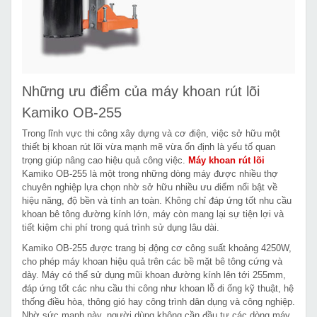
Những ưu điểm của máy khoan rút lõi
Kamiko OB-255
Trong lĩnh vực thi công xây dựng và cơ điện, việc sở hữu một
thiết bị khoan rút lõi vừa mạnh mẽ vừa ổn định là yếu tố quan
trọng giúp nâng cao hiệu quả công việc.
Máy khoan rút lõi
Kamiko OB-255 là một trong những dòng máy được nhiều thợ
chuyên nghiệp lựa chọn nhờ sở hữu nhiều ưu điểm nổi bật về
hiệu năng, độ bền và tính an toàn. Không chỉ đáp ứng tốt nhu cầu
khoan bê tông đường kính lớn, máy còn mang lại sự tiện lợi và
tiết kiệm chi phí trong quá trình sử dụng lâu dài.
Kamiko OB-255 được trang bị động cơ công suất khoảng 4250W,
cho phép máy khoan hiệu quả trên các bề mặt bê tông cứng và
dày. Máy có thể sử dụng mũi khoan đường kính lên tới 255mm,
đáp ứng tốt các nhu cầu thi công như khoan lỗ đi ống kỹ thuật, hệ
thống điều hòa, thông gió hay công trình dân dụng và công nghiệp.
Nhờ sức mạnh này, người dùng không cần đầu tư các dòng máy