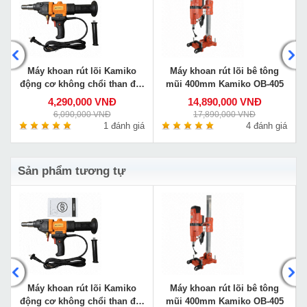
Máy khoan rút lõi Kamiko
Máy khoan rút lõi bê tông
động cơ không chổi than đời
mũi 400mm Kamiko OB-405
mới BLMW1-178
4,290,000 VNĐ
14,890,000 VNĐ
6,090,000 VNĐ
17,890,000 VNĐ
á
1 đánh giá
4 đánh giá
Sản phẩm tương tự
Máy khoan rút lõi Kamiko
Máy khoan rút lõi bê tông
động cơ không chổi than đời
mũi 400mm Kamiko OB-405