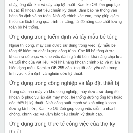
cháy, ống dẫn khí và dây cáp kỹ thuật. Kamiko OB-255 giúp tạo
ra các lỗ khoan đạt tiêu chuẩn kỹ thuật, đảm bảo hệ thống vận
hành ổn định và an toàn. Nhờ độ chính xác cao, máy giúp giảm
thiểu sai lệch trong quá trình thi công, từ đó nâng cao chất lượng
toàn bộ hệ thống.
Ứng dụng trong kiểm định và lấy mẫu bê tông
Ngoài thi công, máy còn được sử dụng trong việc lấy mẫu bê
tông để kiểm tra chất lượng công trình. Các lõi bê tông được
khoan ra sẽ phục vụ cho việc đánh giá độ bền, khả năng chịu lực
và tuổi thọ của vật liệu. Với khả năng khoan chính xác và ít làm
biến dạng mẫu, Kamiko OB-255 đáp ứng tốt các yêu cầu trong
lĩnh vực kiểm định và nghiên cứu kỹ thuật.
Ứng dụng trong công nghiệp và lắp đặt thiết bị
Trong các nhà máy và khu công nghiệp, máy được sử dụng để
khoan lỗ phục vụ lắp đặt máy móc, hệ thống đường ống lớn hoặc
các thiết bị kỹ thuật. Nhờ công suất mạnh và khả năng khoan
đường kính lớn, Kamiko OB-255 giúp công việc diễn ra nhanh
chóng, chính xác và đảm bảo tiêu chuẩn kỹ thuật cao.
Ứng dụng trong thực tế công việc của thợ kỹ
thuật