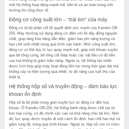
một hệ thống hoạt động mạnh mẽ, bền bỉ và an toàn trong môi
trường thi công thực tế.
Động cơ công suất lớn – “trái tim” của máy
Động cơ là bộ phận cốt lõi quyết định sức mạnh của Kamiko OB-
255. Máy thường sử dụng động cơ điện với lõi dây đồng nguyên
chất, giúp tăng khả năng dẫn điện, giảm hao phí năng lượng và
hạn chế sinh nhiệt trong quá trình vận hành. Nhờ công suất lớn,
động cơ có thể duy trì lực quay mạnh mẽ, giúp mũi khoan xuyên
qua bê tông cứng, bê tông cốt thép hoặc các vật liệu có độ bền
cao mà không bị giảm hiệu năng. Ngoài ra, hệ thống tản nhiệt
được tích hợp giúp máy hoạt động liên tục trong thời gian dài mà
không xảy ra hiện tượng quá nhiệt, từ đó nâng cao tuổi thọ của
thiết bị.
Hệ thống hộp số và truyền động – đảm bảo lực
khoan ổn định
Hộp số là bộ phận trung gian truyền lực từ động cơ đến trục
khoan. Ở Kamiko OB-255, hệ thống bánh răng được chế tạo từ
kim loại cứng, có độ chính xác cao và khả năng chịu tải lớn. Nhờ
đó, lực quay được truyền đi một cách ổn định, hạn chế hao hụt và
giảm rung lắc trong quá trình khoan. Ngoài ra, hộp số còn có chức