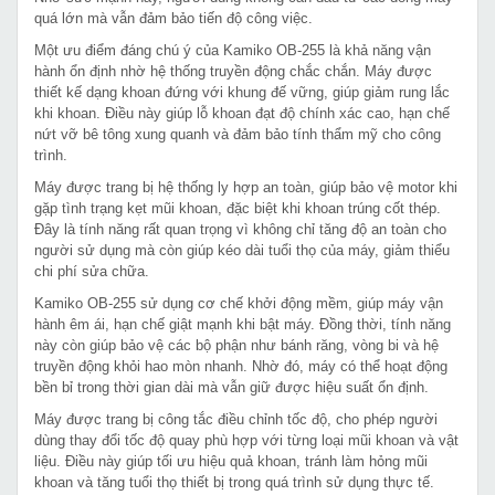
quá lớn mà vẫn đảm bảo tiến độ công việc.
Một ưu điểm đáng chú ý của Kamiko OB-255 là khả năng vận
hành ổn định nhờ hệ thống truyền động chắc chắn. Máy được
thiết kế dạng khoan đứng với khung đế vững, giúp giảm rung lắc
khi khoan. Điều này giúp lỗ khoan đạt độ chính xác cao, hạn chế
nứt vỡ bê tông xung quanh và đảm bảo tính thẩm mỹ cho công
trình.
Máy được trang bị hệ thống ly hợp an toàn, giúp bảo vệ motor khi
gặp tình trạng kẹt mũi khoan, đặc biệt khi khoan trúng cốt thép.
Đây là tính năng rất quan trọng vì không chỉ tăng độ an toàn cho
người sử dụng mà còn giúp kéo dài tuổi thọ của máy, giảm thiểu
chi phí sửa chữa.
Kamiko OB-255 sử dụng cơ chế khởi động mềm, giúp máy vận
hành êm ái, hạn chế giật mạnh khi bật máy. Đồng thời, tính năng
này còn giúp bảo vệ các bộ phận như bánh răng, vòng bi và hệ
truyền động khỏi hao mòn nhanh. Nhờ đó, máy có thể hoạt động
bền bỉ trong thời gian dài mà vẫn giữ được hiệu suất ổn định.
Máy được trang bị công tắc điều chỉnh tốc độ, cho phép người
dùng thay đổi tốc độ quay phù hợp với từng loại mũi khoan và vật
liệu. Điều này giúp tối ưu hiệu quả khoan, tránh làm hỏng mũi
khoan và tăng tuổi thọ thiết bị trong quá trình sử dụng thực tế.