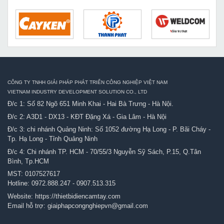
CÔNG TY TNHH GIẢI PHÁP PHÁT TRIỂN CÔNG NGHIỆP VIỆT NAM
VIETNAM INDUSTRY DEVELOPMENT SOLUTION CO., LTD
Đ/c 1: Số 82 Ngõ 651 Minh Khai - Hai Bà Trưng - Hà Nội.
Đ/c 2: A3D1 - DX13 - KĐT Đặng Xá - Gia Lâm - Hà Nội
Đ/c 3: chi nhánh Quảng Ninh: Số 1052 đường Hạ Long - P. Bãi Cháy -
Tp. Hạ Long - Tỉnh Quảng Ninh
Đ/c 4: Chi nhánh TP. HCM - 70/55/3 Nguyễn Sỹ Sách, P.15, Q.Tân
Bình, Tp.HCM
MST: 0107527617
Hotline:
0972.888.247
-
0907.513.315
Website:
https://thietbidiencamtay.com
Email hỗ trợ:
giaiphapcongnghiepvn@gmail.com