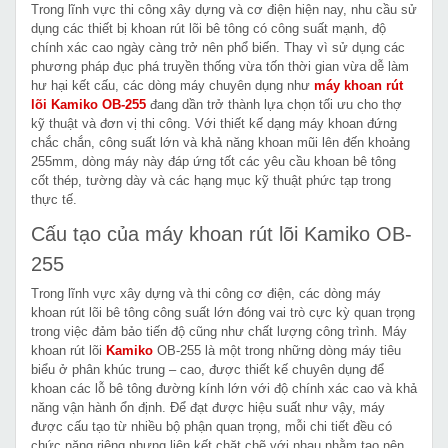
Trong lĩnh vực thi công xây dựng và cơ điện hiện nay, nhu cầu sử
dụng các thiết bị khoan rút lõi bê tông có công suất mạnh, độ
chính xác cao ngày càng trở nên phổ biến. Thay vì sử dụng các
phương pháp đục phá truyền thống vừa tốn thời gian vừa dễ làm
hư hại kết cấu, các dòng máy chuyên dụng như
máy khoan rút
lõi Kamiko OB-255
đang dần trở thành lựa chọn tối ưu cho thợ
kỹ thuật và đơn vị thi công. Với thiết kế dạng máy khoan đứng
chắc chắn, công suất lớn và khả năng khoan mũi lên đến khoảng
255mm, dòng máy này đáp ứng tốt các yêu cầu khoan bê tông
cốt thép, tường dày và các hạng mục kỹ thuật phức tạp trong
thực tế.
Cấu tạo của máy khoan rút lõi Kamiko OB-
255
Trong lĩnh vực xây dựng và thi công cơ điện, các dòng máy
khoan rút lõi bê tông công suất lớn đóng vai trò cực kỳ quan trọng
trong việc đảm bảo tiến độ cũng như chất lượng công trình. Máy
khoan rút lõi
Kamiko
OB-255 là một trong những dòng máy tiêu
biểu ở phân khúc trung – cao, được thiết kế chuyên dụng để
khoan các lỗ bê tông đường kính lớn với độ chính xác cao và khả
năng vận hành ổn định. Để đạt được hiệu suất như vậy, máy
được cấu tạo từ nhiều bộ phận quan trọng, mỗi chi tiết đều có
chức năng riêng nhưng liên kết chặt chẽ với nhau nhằm tạo nên