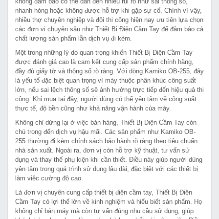
không đảm bảo có thể dẫn đến nhiều rủi ro như sai thông số,
nhanh hỏng hoặc không được hỗ trợ khi gặp sự cố. Chính vì vậy,
nhiều thợ chuyên nghiệp và đội thi công hiện nay ưu tiên lựa chọn
các đơn vị chuyên sâu như Thiết Bị Điện Cầm Tay để đảm bảo cả
chất lượng sản phẩm lẫn dịch vụ đi kèm.
Một trong những lý do quan trọng khiến Thiết Bị Điện Cầm Tay
được đánh giá cao là cam kết cung cấp sản phẩm chính hãng,
đầy đủ giấy tờ và thông số rõ ràng. Với dòng Kamiko OB-255, đây
là yếu tố đặc biệt quan trọng vì máy thuộc phân khúc công suất
lớn, nếu sai lệch thông số sẽ ảnh hưởng trực tiếp đến hiệu quả thi
công. Khi mua tại đây, người dùng có thể yên tâm về công suất
thực tế, độ bền cũng như khả năng vận hành của máy.
Không chỉ dừng lại ở việc bán hàng, Thiết Bị Điện Cầm Tay còn
chú trọng đến dịch vụ hậu mãi. Các sản phẩm như Kamiko OB-
255 thường đi kèm chính sách bảo hành rõ ràng theo tiêu chuẩn
nhà sản xuất. Ngoài ra, đơn vị còn hỗ trợ kỹ thuật, tư vấn sử
dụng và thay thế phụ kiện khi cần thiết. Điều này giúp người dùng
yên tâm trong quá trình sử dụng lâu dài, đặc biệt với các thiết bị
làm việc cường độ cao.
Là đơn vị chuyên cung cấp thiết bị điện cầm tay, Thiết Bị Điện
Cầm Tay có lợi thế lớn về kinh nghiệm và hiểu biết sản phẩm. Họ
không chỉ bán máy mà còn tư vấn đúng nhu cầu sử dụng, giúp