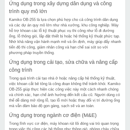
Ứng dụng trong xây dựng dân dụng và công
trình quy mô lớn
Kamiko OB-255 là lựa chọn phù hợp cho cả công trình dân dụng
và các dự án quy mô lớn như nhà xưởng, khu công nghiệp. Máy
hỗ trợ khoan các lỗ kỹ thuật phục vụ thi công như lỗ đi đường
ống, lỗ thông gió, lắp đặt thiết bị hoặc hệ thống kỹ thuật phức tạp.
Nhờ khả năng vận hành mạnh mẽ và ổn định, máy giúp đẩy nhanh
tiến độ thi công, giảm nhân công và hạn chế sai sót so với
phương pháp truyền thống.
Ứng dụng trong cải tạo, sửa chữa và nâng cấp
công trình
Trong quá trình cải tạo nhà ở hoặc nâng cấp hệ thống kỹ thuật,
việc khoan cắt bê tông là công đoạn không thể tránh khỏi. Kamiko
OB-255 giúp thực hiện các công việc này một cách nhanh chóng
và chính xác, hạn chế ảnh hưởng đến kết cấu cũ. Người dùng có
thể dễ dàng mở rộng lỗ, tạo lỗ mới hoặc thay đổi vị trí đường ống
mà vẫn đảm bảo độ gọn gàng, sạch sẽ và an toàn.
Ứng dụng trong ngành cơ điện (M&E)
Trong lĩnh vực cơ điện, máy khoan rút lõi đóng vai trò quan trọng
trong việc thi công các hệ thống như thông gió, phòng cháy chữa