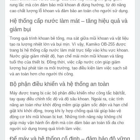
rung lắc mà còn đảm bảo mũi khoan đi đúng hướng, từ đó nâng
cao chất lượng lỗ khoan và đảm bảo an toàn cho người sử dụng.
Hệ thống cấp nước làm mát – tăng hiệu quả và
giảm bụi
Trong quá trình khoan bê tông, ma sát giữa mũi khoan và vật liệu
tạo ra lượng nhiệt lớn và bụi mịn. Vì vậy, Kamiko OB-255 được
trang bị hệ thống cấp nước làm mát trực tiếp vào khu vực khoan.
Nước giúp giảm nhiệt độ, hạn chế mài mòn mũi khoan và tăng
tuổi thọ của thiết bị. Đồng thời, việc cấp nước còn giúp giảm
lượng bụi phát tán ra môi trường, tạo điều kiện làm việc sạch sẽ
và an toàn hơn cho người thi công.
Bộ phận điều khiển và hệ thống an toàn
Máy được trang bị các bộ phận điều khiển như công tắc bật/tắt,
tay quay điều chỉnh tốc độ và độ sâu khoan. Ngoài ra, các tính
năng an toàn như khởi động mềm giúp giảm sốc điện và hạn chế
giật khi khởi động, trong khi ly hợp chống quá tải giúp bảo vệ
động cơ khi mũi khoan bị kẹt. Những tính năng này không chỉ
giúp máy vận hành ổn định mà còn đảm bảo an toàn tối đa cho
người sử dụng trong quá trình làm việc.
Đế máy và hệ thống cố định – đảm bảo độ vững