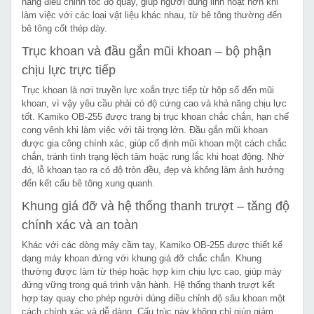
năng điều chỉnh tốc độ quay, giúp người dùng linh hoạt hơn khi
làm việc với các loại vật liệu khác nhau, từ bê tông thường đến
bê tông cốt thép dày.
Trục khoan và đầu gắn mũi khoan – bộ phận
chịu lực trực tiếp
Trục khoan là nơi truyền lực xoắn trực tiếp từ hộp số đến mũi
khoan, vì vậy yêu cầu phải có độ cứng cao và khả năng chịu lực
tốt. Kamiko OB-255 được trang bị trục khoan chắc chắn, hạn chế
cong vênh khi làm việc với tải trọng lớn. Đầu gắn mũi khoan
được gia công chính xác, giúp cố định mũi khoan một cách chắc
chắn, tránh tình trạng lệch tâm hoặc rung lắc khi hoạt động. Nhờ
đó, lỗ khoan tạo ra có độ tròn đều, đẹp và không làm ảnh hưởng
đến kết cấu bê tông xung quanh.
Khung giá đỡ và hệ thống thanh trượt – tăng độ
chính xác và an toàn
Khác với các dòng máy cầm tay, Kamiko OB-255 được thiết kế
dạng máy khoan đứng với khung giá đỡ chắc chắn. Khung
thường được làm từ thép hoặc hợp kim chịu lực cao, giúp máy
đứng vững trong quá trình vận hành. Hệ thống thanh trượt kết
hợp tay quay cho phép người dùng điều chỉnh độ sâu khoan một
cách chính xác và dễ dàng. Cấu trúc này không chỉ giúp giảm