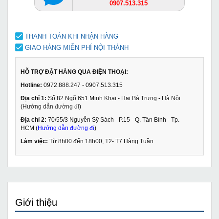
0907.513.315
THANH TOÁN KHI NHẬN HÀNG
GIAO HÀNG MIỄN PHÍ NỘI THÀNH
HỖ TRỢ ĐẶT HÀNG QUA ĐIỆN THOẠI:
Hotline:
0972.888.247 - 0907.513.315
Địa chỉ 1:
Số 82 Ngõ 651 Minh Khai - Hai Bà Trưng - Hà Nội
(
Hướng dẫn đường đi
)
Địa chỉ 2:
70/55/3 Nguyễn Sỹ Sách - P.15 - Q. Tân Bình - Tp.
HCM (
Hướng dẫn đường đi
)
Làm việc:
Từ 8h00 đến 18h00, T2- T7 Hàng Tuần
Giới thiệu