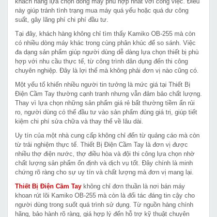
khách hàng lựa chọn dòng máy phù hợp nhất với công việc. Điều
này giúp tránh tình trạng mua máy quá yếu hoặc quá dư công
suất, gây lãng phí chi phí đầu tư.
Tại đây, khách hàng không chỉ tìm thấy Kamiko OB-255 mà còn
có nhiều dòng máy khác trong cùng phân khúc để so sánh. Việc
đa dạng sản phẩm giúp người dùng dễ dàng lựa chọn thiết bị phù
hợp với nhu cầu thực tế, từ công trình dân dụng đến thi công
chuyên nghiệp. Đây là lợi thế mà không phải đơn vị nào cũng có.
Một yếu tố khiến nhiều người tin tưởng là mức giá tại Thiết Bị
Điện Cầm Tay thường cạnh tranh nhưng vẫn đảm bảo chất lượng.
Thay vì lựa chọn những sản phẩm giá rẻ bất thường tiềm ẩn rủi
ro, người dùng có thể đầu tư vào sản phẩm đúng giá trị, giúp tiết
kiệm chi phí sửa chữa và thay thế về lâu dài.
Uy tín của một nhà cung cấp không chỉ đến từ quảng cáo mà còn
từ trải nghiệm thực tế. Thiết Bị Điện Cầm Tay là đơn vị được
nhiều thợ điện nước, thợ điều hòa và đội thi công lựa chọn nhờ
chất lượng sản phẩm ổn định và dịch vụ tốt. Đây chính là minh
chứng rõ ràng cho sự uy tín và chất lượng mà đơn vị mang lại.
Thiết Bị Điện Cầm Tay
không chỉ đơn thuần là nơi bán máy
khoan rút lõi Kamiko OB-255 mà còn là đối tác đáng tin cậy cho
người dùng trong suốt quá trình sử dụng. Từ nguồn hàng chính
hãng, bảo hành rõ ràng, giá hợp lý đến hỗ trợ kỹ thuật chuyên