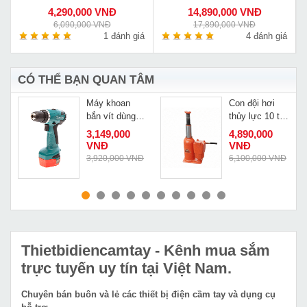
mới BLMW1-178
4,290,000 VNĐ
14,890,000 VNĐ
6,090,000 VNĐ
17,890,000 VNĐ
á
1 đánh giá
4 đánh giá
CÓ THỂ BẠN QUAN TÂM
Máy khoan
Con đội hơi
-
bắn vít dùng
thủy lực 10 tấn
pin Makita
Masada APJ-
3,149,000
4,890,000
6281DWE
100-2
VNĐ
VNĐ
Đ
3,920,000 VNĐ
6,100,000 VNĐ
MUA NGAY
MUA NGAY
Thietbidiencamtay
- Kênh mua sắm
trực tuyến uy tín tại Việt Nam.
Chuyên bán buôn và lẻ các thiết bị điện cầm tay và dụng cụ