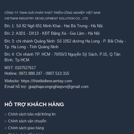
CÔNG TY TNHH GIẢI PHÁP PHÁT TRIỂN CÔNG NGHIỆP VIỆT NAM
VIETNAM INDUSTRY DEVELOPMENT SOLUTION CO., LTD
Đ/c 1: Số 82 Ngõ 651 Minh Khai - Hai Bà Trưng - Hà Nội.
Đ/c 2: A3D1 - DX13 - KĐT Đặng Xá - Gia Lâm - Hà Nội
Đ/c 3: chi nhánh Quảng Ninh: Số 1052 đường Hạ Long - P. Bãi Cháy -
Tp. Hạ Long - Tỉnh Quảng Ninh
Đ/c 4: Chi nhánh TP. HCM - 70/55/3 Nguyễn Sỹ Sách, P.15, Q.Tân
Bình, Tp.HCM
MST: 0107527617
Hotline:
0972.888.247
-
0907.513.315
Website:
https://thietbidiencamtay.com
Email hỗ trợ:
giaiphapcongnghiepvn@gmail.com
HỖ TRỢ KHÁCH HÀNG
Chính sách bảo mật thông tin
Chính sách vận chuyển
Chính sách giao hàng