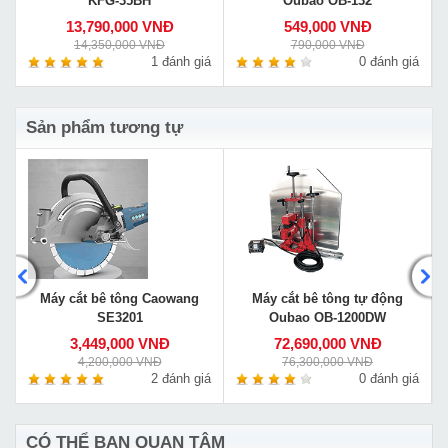
KFG-35BH
Oubao OB-132
13,790,000 VNĐ
549,000 VNĐ
14,350,000 VNĐ
790,000 VNĐ
á
1 đánh giá
0 đánh giá
Sản phẩm tương tự
Máy cắt bê tông Caowang
Máy cắt bê tông tự động
SE3201
Oubao OB-1200DW
3,449,000 VNĐ
72,690,000 VNĐ
4,200,000 VNĐ
76,300,000 VNĐ
á
2 đánh giá
0 đánh giá
CÓ THỂ BẠN QUAN TÂM