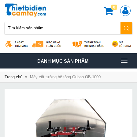
0
TOGGLE
DANH MỤC SẢN PHÂM
NAVIGATION
Trang chủ
»
Máy cắt tường bê tông Oubao OB-1000