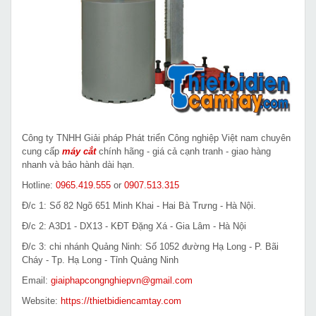
Công ty TNHH Giải pháp Phát triển Công nghiệp Việt nam chuyên
cung cấp
máy cắt
chính hãng - giá cả cạnh tranh - giao hàng
nhanh và bảo hành dài hạn.
Hotline:
0965.419.555
or
0907.513.315
Đ/c 1: Số 82 Ngõ 651 Minh Khai - Hai Bà Trưng - Hà Nội.
Đ/c 2: A3D1 - DX13 - KĐT Đặng Xá - Gia Lâm - Hà Nội
Đ/c 3: chi nhánh Quảng Ninh: Số 1052 đường Hạ Long - P. Bãi
Cháy - Tp. Hạ Long - Tỉnh Quảng Ninh
Email:
giaiphapcongnghiepvn@gmail.com
Website:
https://thietbidiencamtay.com