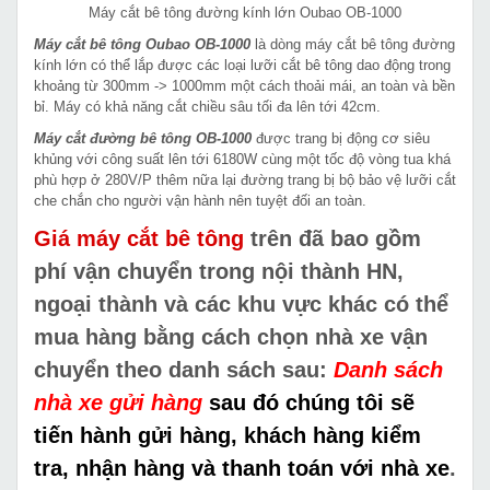
Máy cắt bê tông đường kính lớn Oubao OB-1000
Máy cắt bê tông Oubao OB-1000
là dòng máy cắt bê tông đường
kính lớn có thể lắp được các loại lưỡi cắt bê tông dao động trong
khoảng từ 300mm -> 1000mm một cách thoải mái, an toàn và bền
bỉ. Máy có khả năng cắt chiều sâu tối đa lên tới 42cm.
Máy cắt đường bê tông OB-1000
được trang bị động cơ siêu
khủng với công suất lên tới 6180W cùng một tốc độ vòng tua khá
phù hợp ở 280V/P thêm nữa lại đường trang bị bộ bảo vệ lưỡi cắt
che chắn cho người vận hành nên tuyệt đối an toàn.
Giá máy cắt bê tông
trên
đã bao gồm
phí vận chuyển trong nội thành HN,
ngoại thành và các khu vực khác
có thể
mua hàng bằng cách chọn nhà xe vận
chuyển theo danh sách sau:
Danh sách
nhà xe gửi hàng
sau đó chúng tôi sẽ
tiến hành gửi hàng, khách hàng kiểm
tra, nhận hàng và thanh toán với nhà xe
.