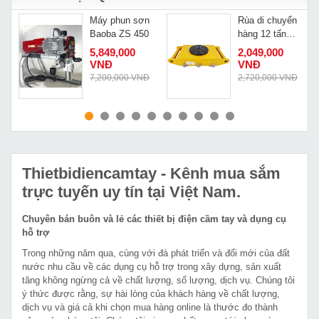
m
Máy phun sơn
Rùa di chuyển
0
Baoba ZS 450
hàng 12 tấn
CRA-8
5,849,000
2,049,000
VNĐ
VNĐ
Đ
7,200,000 VNĐ
2,720,000 VNĐ
MUA NGAY
MUA NGAY
Thietbidiencamtay
- Kênh mua sắm
trực tuyến uy tín tại Việt Nam.
Chuyên bán buôn và lẻ các thiết bị điện cầm tay và dụng cụ
hỗ trợ
Trong những năm qua, cùng với đà phát triển và đổi mới của đất
nước nhu cầu về các dụng cụ hỗ trợ trong xây dựng, sản xuất
tăng không ngừng cả về chất lượng, số lượng, dịch vụ. Chúng tôi
ý thức được rằng, sự hài lòng của khách hàng về chất lượng,
dịch vụ và giá cả khi chọn mua hàng online là thước đo thành