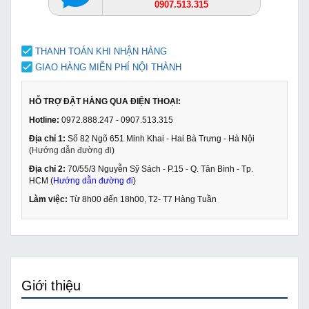
0907.513.315
THANH TOÁN KHI NHẬN HÀNG
GIAO HÀNG MIỄN PHÍ NỘI THÀNH
HỖ TRỢ ĐẶT HÀNG QUA ĐIỆN THOẠI:
Hotline:
0972.888.247 - 0907.513.315
Địa chỉ 1:
Số 82 Ngõ 651 Minh Khai - Hai Bà Trưng - Hà Nội
(
Hướng dẫn đường đi
)
Địa chỉ 2:
70/55/3 Nguyễn Sỹ Sách - P.15 - Q. Tân Bình - Tp.
HCM (
Hướng dẫn đường đi
)
Làm việc:
Từ 8h00 đến 18h00, T2- T7 Hàng Tuần
Giới thiệu