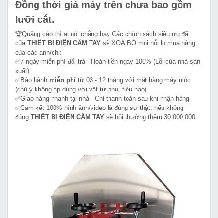
Đồng thời giá máy trên chưa bao gồm
lưỡi cắt.
🏆Quảng cáo thì ai nói chẳng hay Các chính sách siêu ưu đãi
của
THIẾT BỊ ĐIỆN CẦM TAY
sẽ XOÁ BỎ mọi nỗi lo mua hàng
của các anh/chị:
✅7 ngày miễn phí đổi trả - Hoàn tiền ngay 100% (Lỗi của nhà sản
xuất)
✅Bảo hành
miễn phí
từ 03 - 12 tháng với mặt hàng máy móc
(chú ý không áp dụng với vật tư phụ, tiêu hao).
✅Giao hàng nhanh tại nhà - Chỉ thanh toán sau khi nhận hàng
✅Cam kết 100% hình ảnh/video là đúng sự thật, nếu không
đúng
THIẾT BỊ ĐIỆN CẦM TAY
sẽ bồi thường thêm 30.000.000.