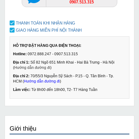
0907.513.315
THANH TOÁN KHI NHẬN HÀNG
GIAO HÀNG MIỄN PHÍ NỘI THÀNH
HỖ TRỢ ĐẶT HÀNG QUA ĐIỆN THOẠI:
Hotline:
0972.888.247 - 0907.513.315
Địa chỉ 1:
Số 82 Ngõ 651 Minh Khai - Hai Bà Trưng - Hà Nội
(
Hướng dẫn đường đi
)
Địa chỉ 2:
70/55/3 Nguyễn Sỹ Sách - P.15 - Q. Tân Bình - Tp.
HCM (
Hướng dẫn đường đi
)
Làm việc:
Từ 8h00 đến 18h00, T2- T7 Hàng Tuần
Giới thiệu