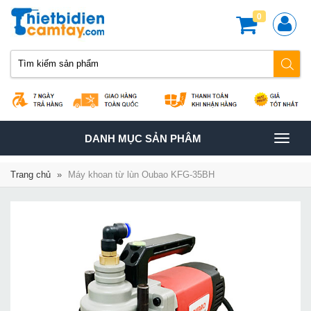
0
TOGGLE
DANH MỤC SẢN PHÂM
NAVIGATION
Trang chủ
»
Máy khoan từ lùn Oubao KFG-35BH