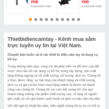
VNĐ
VNĐ
Đ
3,920,000 VNĐ
3,218,000 VNĐ
MUA NGAY
MUA NGAY
Thietbidiencamtay
- Kênh mua sắm
trực tuyến uy tín tại Việt Nam.
Chuyên bán buôn và lẻ các thiết bị điện cầm tay và dụng cụ
hỗ trợ
Trong những năm qua, cùng với đà phát triển và đổi mới của đất
nước nhu cầu về các dụng cụ hỗ trợ trong xây dựng, sản xuất
tăng không ngừng cả về chất lượng, số lượng, dịch vụ. Chúng tôi
ý thức được rằng, sự hài lòng của khách hàng về chất lượng,
dịch vụ và giá cả khi chọn mua hàng online là thước đo thành
công của chúng tôi. Chúng tôi xin cam kết mang tới cho quý
khách hàng những sản phẩm chất lượng cao, rõ ràng về nguồn
gốc xuất xứ với giá thành cạnh tranh và dịch vụ hậu mãi chu đáo.
Với đội ngũ kỹ thuật lâu năm, hiểu nghề chúng tôi tự tin có thể tư