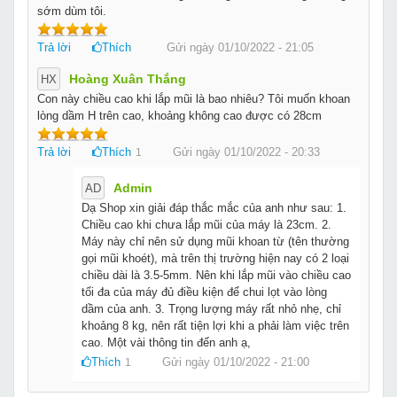
sớm dùm tôi.
Trả lời
Thích
Gửi ngày 01/10/2022 - 21:05
Hoàng Xuân Thắng
HX
Con này chiều cao khi lắp mũi là bao nhiêu? Tôi muốn khoan
lòng dầm H trên cao, khoảng không cao được có 28cm
Trả lời
Thích
Gửi ngày 01/10/2022 - 20:33
1
Admin
AD
Dạ Shop xin giải đáp thắc mắc của anh như sau: 1.
Chiều cao khi chưa lắp mũi của máy là 23cm. 2.
Máy này chỉ nên sử dụng mũi khoan từ (tên thường
gọi mũi khoét), mà trên thị trường hiện nay có 2 loại
chiều dài là 3.5-5mm. Nên khi lắp mũi vào chiều cao
tối đa của máy đủ điều kiện để chui lọt vào lòng
dầm của anh. 3. Trọng lượng máy rất nhỏ nhẹ, chỉ
khoảng 8 kg, nên rất tiện lợi khi a phải làm việc trên
cao. Một vài thông tin đến anh ạ,
Thích
Gửi ngày 01/10/2022 - 21:00
1