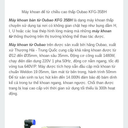
Máy khoan đế từ chiều cao thấp Oubao KFG-35BH
Máy khoan bàn từ Oubao KFG 35BH
là dạng máy khoan thấp
chuyên sử dụng tại nơi có không gian chật hẹp như bụng dầm H,
I, U hoặc các loại thép hình lòng máng mà những
máy khoan
từ
thông thường trên thị trường không thể thao tác được.
Máy khoan từ Oubao
trên được sản xuất bởi hãng Oubao, xuất
xứ Thượng Hải - Trung Quốc cung cấp khả năng khoan được từ
Ø12 đến Ø35mm, khoan sâu 35mm
.
Động cơ công suất 1480W,
chạy điện dân dụng 220V 1 pha 50Hz, động cơ nằm ngang, tốc độ
vòng tua 640V/P. Máy được tích hợp sẵn đầu cặp mũi khoan từ
chuẩn Weldon 19.05mm, làm mát từ bên trong, hành trình 50mm
Đế từ sản sinh ra lực hút kên đến 14.000N đảm bảo độ bám dính
kể cả trong tư thế khoan ngang, khoan ngược. Chổi than được
trang bị loại cao cấp với thời gian sử dụng tối thiểu là 300h hoạt
động.