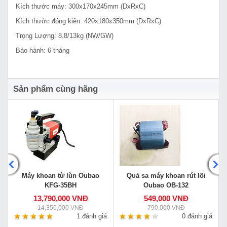
Kích thước máy: 300x170x245mm (DxRxC)
Kích thước đóng kiện: 420x180x350mm (DxRxC)
Trọng Lượng: 8.8/13kg (NW/GW)
Bảo hành: 6 tháng
Sản phẩm cùng hãng
Máy khoan từ lùn Oubao
Quả sa máy khoan rút lõi
KFG-35BH
Oubao OB-132
13,790,000 VNĐ
549,000 VNĐ
14,350,000 VNĐ
790,000 VNĐ
á
1 đánh giá
0 đánh giá