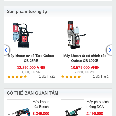
Sản phẩm tương tự
E
Máy khoan từ có Taro Oubao
Máy khoan từ có chỉnh tốc
OB-28RE
Oubao OB-6000E
12,290,000 VNĐ
10,579,000 VNĐ
18,860,000 VNĐ
12,320,000 VNĐ
á
1 đánh giá
1 đánh giá
CÓ THỂ BẠN QUAN TÂM
Máy khoan
Máy phay rãnh
búa Bosch
tường DCA
GBH 2-24 DFR
AZR02-150
3,349,000
2,490,000