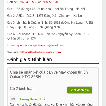
Hotline:
0965.419.555
or
0907.513.315
Đ/c 1: Số 82 Ngõ 651 Minh Khai - Hai Bà Trưng - Hà Nội.
Đ/c 2: A3D1 - DX13 - KĐT Đặng Xá - Gia Lâm - Hà Nội
Đ/c 3: chi nhánh Quảng Ninh: Số 1052 đường Hạ Long - P. Bãi
Cháy - Tp. Hạ Long - Tỉnh Quảng Ninh
Đ/c 4: Chi nhánh TP. HCM - 70/55/3 Nguyễn Sỹ Sách, P.15,
Q.Tân Bình, Tp.HCM
Email:
giaiphapcongnghiepvn@gmail.com
Website:
https://thietbidiencamtay.com
Đánh giá & Bình luận
Chia sẻ nhận xét của bạn về Máy khoan từ lùn
Oubao KFG-35BH
Có 2 bình luận:
Viết đánh giá
Hoàng Xuân Thắng
HX
Cảm ơn anh, tôi đã đặt hàng, vui lòng xác nhận và gửi hàng