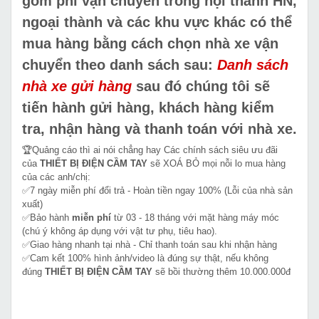
gồm phí vận chuyển trong nội thành HN,
ngoại thành và các khu vực khác có thể
mua hàng bằng cách chọn nhà xe vận
chuyển theo danh sách sau:
Danh sách
nhà xe gửi hàng
sau đó chúng tôi sẽ
tiến hành gửi hàng, khách hàng kiểm
tra, nhận hàng và thanh toán với nhà xe.
🏆Quảng cáo thì ai nói chẳng hay Các chính sách siêu ưu đãi
của
THIẾT BỊ ĐIỆN CẦM TAY
sẽ XOÁ BỎ mọi nỗi lo mua hàng
của các anh/chị:
✅7 ngày miễn phí đổi trả - Hoàn tiền ngay 100% (Lỗi của nhà sản
xuất)
✅Bảo hành
miễn phí
từ 03 - 18 tháng với mặt hàng máy móc
(chú ý không áp dụng với vật tư phụ, tiêu hao).
✅Giao hàng nhanh tại nhà - Chỉ thanh toán sau khi nhận hàng
✅Cam kết 100% hình ảnh/video là đúng sự thật, nếu không
đúng
THIẾT BỊ ĐIỆN CẦM TAY
sẽ bồi thường thêm 10.000.000đ