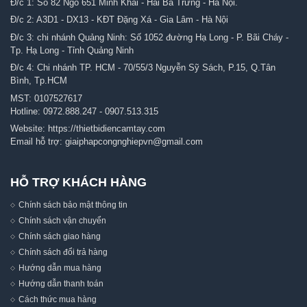
Đ/c 1: Số 82 Ngõ 651 Minh Khai - Hai Bà Trưng - Hà Nội.
Đ/c 2: A3D1 - DX13 - KĐT Đặng Xá - Gia Lâm - Hà Nội
Đ/c 3: chi nhánh Quảng Ninh: Số 1052 đường Hạ Long - P. Bãi Cháy -
Tp. Hạ Long - Tỉnh Quảng Ninh
Đ/c 4: Chi nhánh TP. HCM - 70/55/3 Nguyễn Sỹ Sách, P.15, Q.Tân
Bình, Tp.HCM
MST: 0107527617
Hotline:
0972.888.247
-
0907.513.315
Website:
https://thietbidiencamtay.com
Email hỗ trợ:
giaiphapcongnghiepvn@gmail.com
HỖ TRỢ KHÁCH HÀNG
Chính sách bảo mật thông tin
Chính sách vận chuyển
Chính sách giao hàng
Chính sách đổi trả hàng
Hướng dẫn mua hàng
Hướng dẫn thanh toán
Cách thức mua hàng