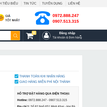
 TIÊU BIỂU
TIN TỨC
TUYỂN DỤNG
LIÊN HỆ
0972.888.247
0907.513.315
0
Đăng nhập
Tài khoản & Đơn hàng
THANH TOÁN KHI NHẬN HÀNG
GIAO HÀNG MIỄN PHÍ NỘI THÀNH
HỖ TRỢ ĐẶT HÀNG QUA ĐIỆN THOẠI:
Hotline:
0972.888.247 - 0907.513.315
Địa chỉ 1:
Số 82 Ngõ 651 Minh Khai - Hai Bà