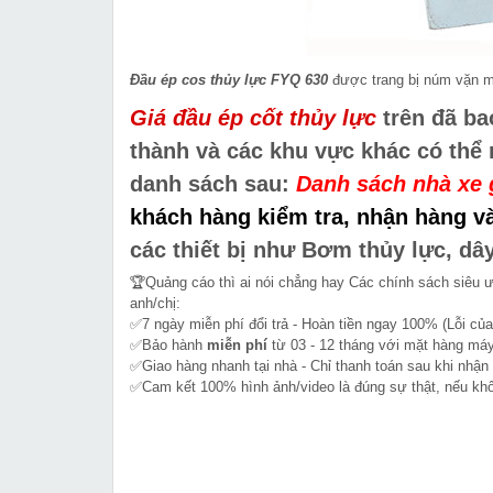
Đầu ép cos thủy lực FYQ 630
được trang bị núm vặn mở
Giá đầu ép cốt thủy lực
trên đã ba
thành và các khu vực khác có thể
danh sách sau:
Danh sách nhà xe 
khách hàng kiểm tra, nhận hàng và
các thiết bị như Bơm thủy lực, dâ
🏆Quảng cáo thì ai nói chẳng hay Các chính sách siêu 
anh/chị:
✅7 ngày miễn phí đổi trả - Hoàn tiền ngay 100% (Lỗi của
✅Bảo hành
miễn phí
từ 03 - 12 tháng với mặt hàng máy
✅Giao hàng nhanh tại nhà - Chỉ thanh toán sau khi nhận
✅Cam kết 100% hình ảnh/video là đúng sự thật, nếu k