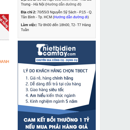
Trưng - Hà Nội (
Hướng dẫn đường đi
)
Địa chỉ 2:
70/55/3 Nguyễn Sỹ Sách - P.15 - Q.
Nam châm từ nâng
Tân Bình - Tp. HCM (
Hướng dẫn đường đi
)
hàng tay gạt 500kg
Kamiko PML-5
Làm việc:
Từ 8h00 đến 18h00, T2- T7 Hàng
3,790,000 VNĐ
Tuần
4,990,000 VNĐ
Máy khoan rút lõi bê
MUA NGAY
tông JD Power Q5
14,690,000 VNĐ
HANH
15,700,000 VNĐ
Con đội móc thủy lực
MUA NGAY
Masada 2 tấn MHCK-
2RS-2
4,220,000 VNĐ
6,410,000 VNĐ
Máy hàn que LG MMA-
MUA NGAY
210
3,590,000 VNĐ
4,100,000 VNĐ