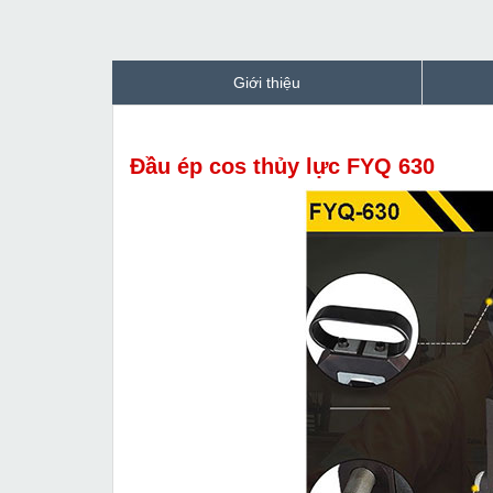
Giới thiệu
Đầu ép cos thủy lực FYQ 630