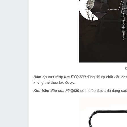
Đ
Hàm ép cos thủy lực FYQ-630
dùng để ép chặt đầu cos
không thể thao tác được.
Kìm bấm đầu cos FYQ630
có thể ép được đa dạng các