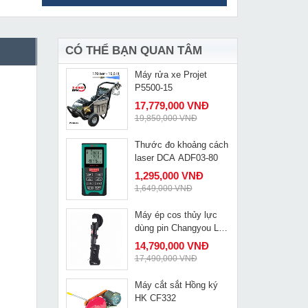
Máy rửa xe Makita
MUA NGAY
HW101
2,030,000 VNĐ
2,150,000 VNĐ
CÓ THỂ BẠN QUAN TÂM
Máy rửa xe Projet
MUA NGAY
P5500-15
17,779,000 VNĐ
19,850,000 VNĐ
Thước đo khoảng cách
MUA NGAY
laser DCA ADF03-80
1,295,000 VNĐ
1,649,000 VNĐ
Máy ép cos thủy lực
MUA NGAY
dùng pin Changyou LS-
400
14,790,000 VNĐ
17,490,000 VNĐ
Máy cắt sắt Hồng ký
MUA NGAY
HK CF332