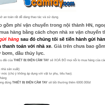
 an toàn rất dễ dàng thao tác và sử dụng.
o gồm phí vận chuyển trong nội thành HN, ngo
 mua hàng bằng cách chọn nhà xe vận chuyển 
gửi hàng
sau đó chúng tôi sẽ tiến hành gửi hàn
 thanh toán với nhà xe
. Giá trên chưa bao gồ
y bơm, dầu thủy lực.
ưu đãi của
THIẾT BỊ ĐIỆN CẦM TAY
sẽ XOÁ BỎ mọi nỗi lo mua hàng của cá
 nhà sản xuất)
 móc (chú ý không áp dụng với vật tư phụ, tiêu hao).
 hàng
hông đúng
THIẾT BỊ ĐIỆN CẦM TAY
sẽ bồi thường thêm 6000.000đ