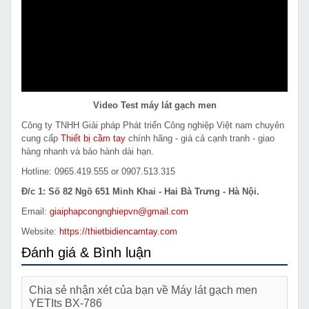
Video Test máy lát gạch men
Công ty TNHH Giải pháp Phát triển Công nghiệp Việt nam chuyên
cung cấp
Thiết bị cầm tay
chính hãng - giá cả cạnh tranh - giao
hàng nhanh và bảo hành dài hạn.
Hotline: 0965.419.555 or 0907.513.315
Đ/c 1: Số 82 Ngõ 651 Minh Khai - Hai Bà Trưng - Hà Nội.
Email:
giaiphapcongnghiepvn@gmail.com
Website:
https://thietbidiencamtay.com
Đánh giá & Bình luận
Chia sẻ nhận xét của bạn về Máy lát gạch men
YETIts BX-786