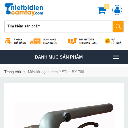
0
TOGGLE
DANH MỤC SẢN PHÂM
NAVIGATION
Trang chủ
»
Máy lát gạch men YETIts BX-786