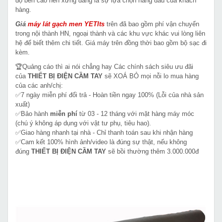
độ bền cao nên xứng đáng là sự lựa chọn hàng đầu của khách
hàng.
Giá
máy lát gạch men
YETIts
trên đã bao gồm phí vận chuyển
trong nội thành HN, ngoại thành và các khu vực khác vui lòng liên
hệ để biết thêm chi tiết. Giá máy trên đồng thời bao gồm bộ sạc đi
kèm.
🏆Quảng cáo thì ai nói chẳng hay Các chính sách siêu ưu đãi
của
THIẾT BỊ ĐIỆN CẦM TAY
sẽ XOÁ BỎ mọi nỗi lo mua hàng
của các anh/chị:
✅7 ngày miễn phí đổi trả - Hoàn tiền ngay 100% (Lỗi của nhà sản
xuất)
✅Bảo hành
miễn phí
từ 03 - 12 tháng với mặt hàng máy móc
(chú ý không áp dụng với vật tư phụ, tiêu hao).
✅Giao hàng nhanh tại nhà - Chỉ thanh toán sau khi nhận hàng
✅Cam kết 100% hình ảnh/video là đúng sự thật, nếu không
đúng
THIẾT BỊ ĐIỆN CẦM TAY
sẽ bồi thường thêm 3.000.000đ