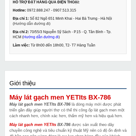
HỖ TRỢ ĐẶT HÀNG QUA ĐIỆN THOẠI:
Hotline:
0972.888.247 - 0907.513.315
Địa chỉ 1:
Số 82 Ngõ 651 Minh Khai - Hai Bà Trưng - Hà Nội
(
Hướng dẫn đường đi
)
Địa chỉ 2:
70/55/3 Nguyễn Sỹ Sách - P.15 - Q. Tân Bình - Tp.
HCM (
Hướng dẫn đường đi
)
Làm việc:
Từ 8h00 đến 18h00, T2- T7 Hàng Tuần
Giới thiệu
Máy lát gạch men YETIts BX-786
Máy lát gạch men YETIts BX-786
là dòng máy mới được phát
triển gần đây giúp người thợ có thể thi công ốp lát gạch men một
cách nhanh hơn, chính xác hơn, thẩm mỹ hơn và hiệu quả hơn.
Máy lát gạch men YETIts
BX-786
được sản xuất theo dây
chuyền công nghệ và tiêu chuẩn kỹ thuật Mỹ nên có độ ổn định và