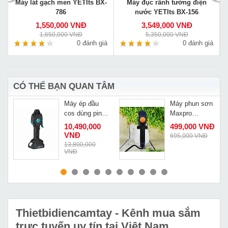
Máy lát gạch men YETIts BX-
Máy đục rãnh tường điện
786
nước YETIts BX-156
1,550,000 VNĐ
3,549,000 VNĐ
1,650,000 VNĐ
5,350,000 VNĐ
á
0 đánh giá
0 đánh giá
CÓ THỂ BẠN QUAN TÂM
Máy ép đầu
Máy phun sơn
cos dùng pin
Maxpro
EW-50X phạm
MPSG80/800V
10,490,000
499,000 VNĐ
vi 0.2-50mm2
VNĐ
695,000 VNĐ
13,800,000
VNĐ
MUA NGAY
MUA NGAY
Thietbidiencamtay
- Kênh mua sắm
trực tuyến uy tín tại Việt Nam.