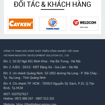
ĐỐI TÁC & KHÁCH HÀNG
CÔNG TY TNHH GIẢI PHÁP PHÁT TRIỂN CÔNG NGHIỆP VIỆT NAM
VIETNAM INDUSTRY DEVELOPMENT SOLUTION CO., LTD
Đ/c 1: Số 82 Ngõ 651 Minh Khai - Hai Bà Trưng - Hà Nội.
Đ/c 2: A3D1 - DX13 - KĐT Đặng Xá - Gia Lâm - Hà Nội
Đ/c 3: chi nhánh Quảng Ninh: Số 1052 đường Hạ Long - P. Bãi Cháy -
Tp. Hạ Long - Tỉnh Quảng Ninh
Đ/c 4: Chi nhánh TP. HCM - 70/55/3 Nguyễn Sỹ Sách, P.15, Q.Tân
Bình, Tp.HCM
MST: 0107527617
Hotline:
0972.888.247
-
0907.513.315
Website:
https://thietbidiencamtay.com