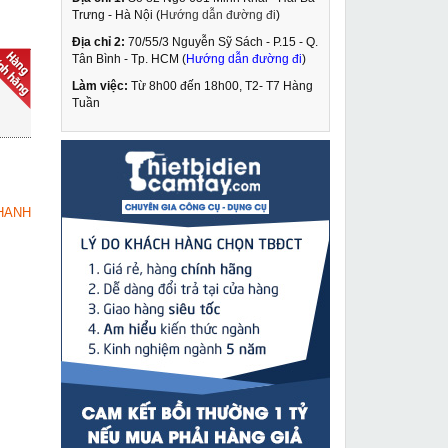
Trưng - Hà Nội (
Hướng dẫn đường đi
)
Địa chỉ 2:
70/55/3 Nguyễn Sỹ Sách - P.15 - Q.
Máy ốp lát gạch men 4
Tân Bình - Tp. HCM (
Hướng dẫn đường đi
)
đế rung Caowang
TP602
Làm việc:
Từ 8h00 đến 18h00, T2- T7 Hàng
4,990,000 VNĐ
Tuần
5,690,000 VNĐ
Thước đo khoảng cách
MUA NGAY
Quaiyou QY1080
1,099,000 VNĐ
HANH
1,550,000 VNĐ
Máy hàn que Riland
MUA NGAY
ARC-250S đa năng
dùng 2 nguồn điện
4,090,000 VNĐ
4,850,000 VNĐ
Máy hàn que Fumak
MUA NGAY
Mega ARC 425
8,530,000 VNĐ
9,020,000 VNĐ