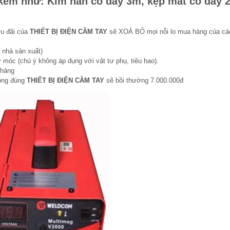
 kèm như: Kìm hàn có dây 3m, kẹp mát có dây 
ưu đãi của
THIẾT BỊ ĐIỆN CẦM TAY
sẽ XOÁ BỎ mọi nỗi lo mua hàng của cá
 nhà sản xuất)
 móc (chú ý không áp dụng với vật tư phụ, tiêu hao).
 hàng
hông đúng
THIẾT BỊ ĐIỆN CẦM TAY
sẽ bồi thường 7.000.000đ