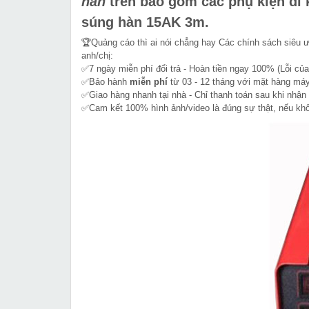
hàn
trên bao gồm các phụ kiện đi
súng hàn 15AK 3m.
🏆Quảng cáo thì ai nói chẳng hay Các chính sách siêu 
anh/chị:
✅7 ngày miễn phí đổi trả - Hoàn tiền ngay 100% (Lỗi của
✅Bảo hành
miễn phí
từ 03 - 12 tháng với mặt hàng máy
✅Giao hàng nhanh tại nhà - Chỉ thanh toán sau khi nhận
✅Cam kết 100% hình ảnh/video là đúng sự thật, nếu k