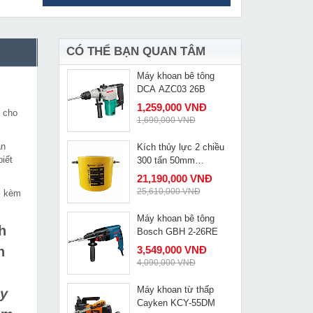
Chuôi côn máy khoan
MUA NGAY
từ Dongcheng DJC23
195,000 VNĐ
245,000 VNĐ
CÓ THỂ BẠN QUAN TÂM
Máy khoan bê tông
MUA NGAY
DCA AZC03 26B
1,259,000 VNĐ
i cho
1,690,000 VNĐ
àn
Kích thủy lực 2 chiều
MUA NGAY
iết
300 tấn 50mm
Changyou RSC-30050
21,190,000 VNĐ
25,610,000 VNĐ
i kèm
Máy khoan bê tông
MUA NGAY
h
Bosch GBH 2-26RE
n
3,549,000 VNĐ
4,090,000 VNĐ
Máy khoan từ thấp
y
MUA NGAY
Cayken KCY-55DM