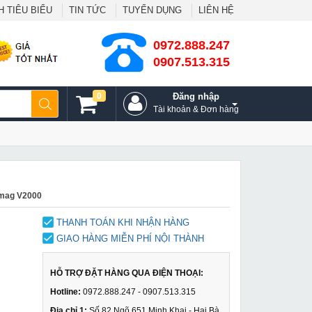
 TIÊU BIỂU
TIN TỨC
TUYỂN DỤNG
LIÊN HỆ
0972.888.247
0907.513.315
0
Đăng nhập
Tài khoản & Đơn hàng
imag V2000
THANH TOÁN KHI NHẬN HÀNG
GIAO HÀNG MIỄN PHÍ NỘI THÀNH
HỖ TRỢ ĐẶT HÀNG QUA ĐIỆN THOẠI:
Hotline:
0972.888.247 - 0907.513.315
Địa chỉ 1:
Số 82 Ngõ 651 Minh Khai - Hai Bà