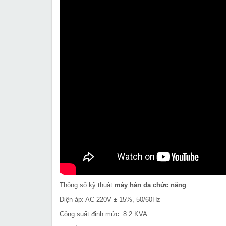
Thông số kỹ thuật
máy hàn đa chức năng
:
Điện áp: AC 220V ± 15%, 50/60Hz
Công suất định mức: 8.2 KVA