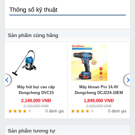
Thông số kỹ thuật
Sản phẩm cùng hãng
Máy hút bụi cao cấp
Máy khoan Pin 14.4V
Dongcheng DVC15
Dongcheng DCJZ24-10EM
2,149,000 VNĐ
1,849,000 VNĐ
2,730,000 VNĐ
2,330,000 VNĐ
á
0 đánh giá
0 đánh giá
Sản phẩm tương tự