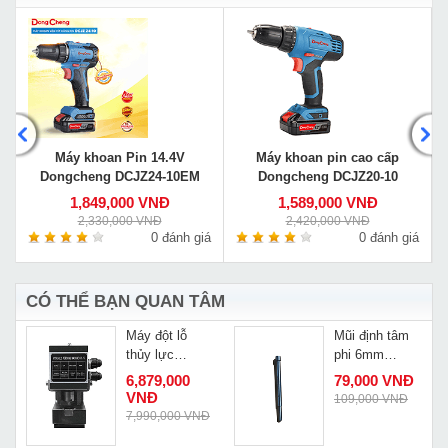
Máy khoan Pin 14.4V
Máy khoan pin cao cấp
Dongcheng DCJZ24-10EM
Dongcheng DCJZ20-10
1,849,000 VNĐ
1,589,000 VNĐ
2,330,000 VNĐ
2,420,000 VNĐ
á
0 đánh giá
0 đánh giá
CÓ THỂ BẠN QUAN TÂM
Máy đột lỗ
Mũi định tâm
thủy lực
phi 6mm
Changyou CH-
MDT6
6,879,000
79,000 VNĐ
75
VNĐ
109,000 VNĐ
Đ
7,990,000 VNĐ