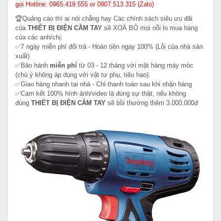
gọi Hotline: 0965.419.555 or 0907.513.315 (Zalo)
🏆Quảng cáo thì ai nói chẳng hay Các chính sách siêu ưu đãi
của
THIẾT BỊ ĐIỆN CẦM TAY
sẽ XOÁ BỎ mọi nỗi lo mua hàng
của các anh/chị:
✅7 ngày miễn phí đổi trả - Hoàn tiền ngay 100% (Lỗi của nhà sản
xuất)
✅Bảo hành
miễn phí
từ 03 - 12 tháng với mặt hàng máy móc
(chú ý không áp dụng với vật tư phụ, tiêu hao).
✅Giao hàng nhanh tại nhà - Chỉ thanh toán sau khi nhận hàng
✅Cam kết 100% hình ảnh/video là đúng sự thật, nếu không
đúng
THIẾT BỊ ĐIỆN CẦM TAY
sẽ bồi thường thêm 3.000.000đ