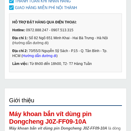
THANH TOÁN KHI NHẬN HÀNG
GIAO HÀNG MIỄN PHÍ NỘI THÀNH
HỖ TRỢ ĐẶT HÀNG QUA ĐIỆN THOẠI:
Hotline:
0972.888.247 - 0907.513.315
Địa chỉ 1:
Số 82 Ngõ 651 Minh Khai - Hai Bà Trưng - Hà Nội
(
Hướng dẫn đường đi
)
Địa chỉ 2:
70/55/3 Nguyễn Sỹ Sách - P.15 - Q. Tân Bình - Tp.
HCM (
Hướng dẫn đường đi
)
Làm việc:
Từ 8h00 đến 18h00, T2- T7 Hàng Tuần
Giới thiệu
Máy khoan bắn vít dùng pin
Dongcheng J0Z-FF09-10A
Máy khoan bắn vít dùng pin Dongcheng J0Z-FF09-10A
là dòng