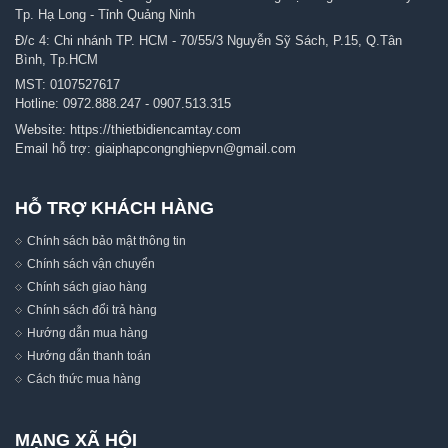
Tp. Hạ Long - Tỉnh Quảng Ninh
Đ/c 4: Chi nhánh TP. HCM - 70/55/3 Nguyễn Sỹ Sách, P.15, Q.Tân
Bình, Tp.HCM
MST: 0107527617
Hotline:
0972.888.247
-
0907.513.315
Website:
https://thietbidiencamtay.com
Email hỗ trợ:
giaiphapcongnghiepvn@gmail.com
HỖ TRỢ KHÁCH HÀNG
Chính sách bảo mật thông tin
Chính sách vận chuyển
Chính sách giao hàng
Chính sách đổi trả hàng
Hướng dẫn mua hàng
Hướng dẫn thanh toán
Cách thức mua hàng
MẠNG XÃ HỘI