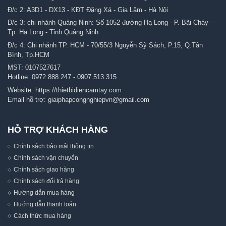
Đ/c 2: A3D1 - DX13 - KĐT Đặng Xá - Gia Lâm - Hà Nội
Đ/c 3: chi nhánh Quảng Ninh: Số 1052 đường Hạ Long - P. Bãi Cháy -
Tp. Hạ Long - Tỉnh Quảng Ninh
Đ/c 4: Chi nhánh TP. HCM - 70/55/3 Nguyễn Sỹ Sách, P.15, Q.Tân
Bình, Tp.HCM
MST: 0107527617
Hotline:
0972.888.247
-
0907.513.315
Website:
https://thietbidiencamtay.com
Email hỗ trợ:
giaiphapcongnghiepvn@gmail.com
HỖ TRỢ KHÁCH HÀNG
Chính sách bảo mật thông tin
Chính sách vận chuyển
Chính sách giao hàng
Chính sách đổi trả hàng
Hướng dẫn mua hàng
Hướng dẫn thanh toán
Cách thức mua hàng