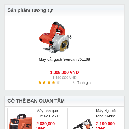
Sản phẩm tương tự
Máy cắt gạch Sencan 751108
1,009,000 VNĐ
1,490,000 VNĐ
0 đánh giá
CÓ THỂ BẠN QUAN TÂM
y
Máy hàn que
Máy đục bê
Fumak FM213
tông Kynko
-
Z1G-KD23-60
2,689,000
2,199,000
VNĐ
VNĐ