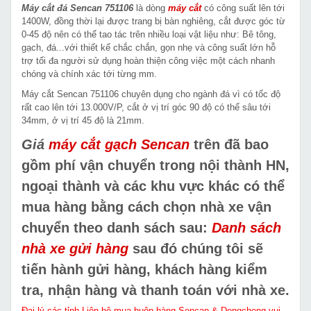
Máy cắt đá Sencan 751106
là dòng
máy cắt
có công suất lên tới
1400W, đồng thời lại được trang bị bàn nghiêng, cắt được góc từ
0-45 độ nên có thể tao tác trên nhiều loại vật liệu như: Bê tông,
gạch, đá...với thiết kế chắc chắn, gọn nhẹ và công suất lớn hỗ
trợ tối đa người sử dụng hoàn thiện công việc một cách nhanh
chóng và chính xác tới từng mm.
Máy cắt Sencan 751106 chuyên dụng cho ngành đá vì có tốc độ
rất cao lên tới 13.000V/P, cắt ở vị trí góc 90 độ có thể sâu tới
34mm, ở vị trí 45 độ là 21mm.
Giá
máy cắt gạch Sencan
trên đã bao
gồm phí vận chuyển trong nội thành HN,
ngoại thành và các khu vực khác có thể
mua hàng bằng cách chọn nhà xe vận
chuyển theo danh sách sau:
Danh sách
nhà xe gửi hàng
sau đó chúng tôi sẽ
tiến hành gửi hàng, khách hàng kiểm
tra, nhận hàng và thanh toán với nhà xe.
Đại lý các tỉnh Liên hệ mua buôn hàng Sencan & Dongcheng vui