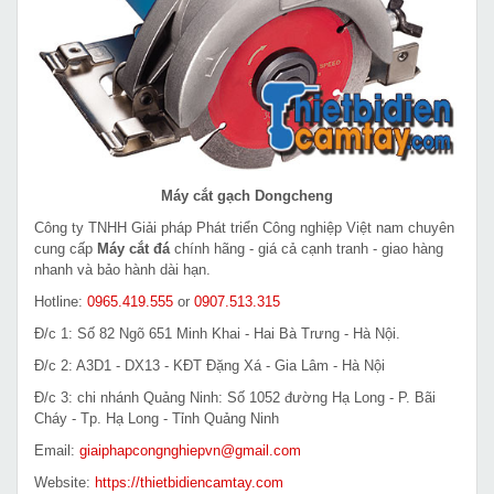
Máy cắt gạch Dongcheng
Công ty TNHH Giải pháp Phát triển Công nghiệp Việt nam chuyên
cung cấp
Máy cắt đá
chính hãng - giá cả cạnh tranh - giao hàng
nhanh và bảo hành dài hạn.
Hotline:
0965.419.555
or
0907.513.315
Đ/c 1: Số 82 Ngõ 651 Minh Khai - Hai Bà Trưng - Hà Nội.
Đ/c 2: A3D1 - DX13 - KĐT Đặng Xá - Gia Lâm - Hà Nội
Đ/c 3: chi nhánh Quảng Ninh: Số 1052 đường Hạ Long - P. Bãi
Cháy - Tp. Hạ Long - Tỉnh Quảng Ninh
Email:
giaiphapcongnghiepvn@gmail.com
Website:
https://thietbidiencamtay.com