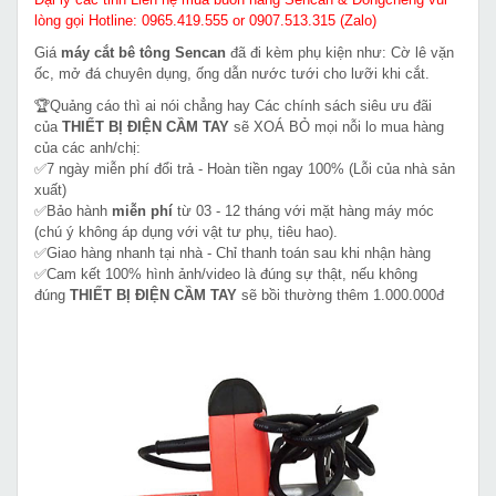
lòng gọi Hotline: 0965.419.555 or 0907.513.315 (Zalo)
Giá
máy cắt bê tông Sencan
đã đi kèm phụ kiện như: Cờ lê vặn
ốc, mở đá chuyên dụng, ống dẫn nước tưới cho lưỡi khi cắt.
🏆Quảng cáo thì ai nói chẳng hay Các chính sách siêu ưu đãi
của
THIẾT BỊ ĐIỆN CẦM TAY
sẽ XOÁ BỎ mọi nỗi lo mua hàng
của các anh/chị:
✅7 ngày miễn phí đổi trả - Hoàn tiền ngay 100% (Lỗi của nhà sản
xuất)
✅Bảo hành
miễn phí
từ 03 - 12 tháng với mặt hàng máy móc
(chú ý không áp dụng với vật tư phụ, tiêu hao).
✅Giao hàng nhanh tại nhà - Chỉ thanh toán sau khi nhận hàng
✅Cam kết 100% hình ảnh/video là đúng sự thật, nếu không
đúng
THIẾT BỊ ĐIỆN CẦM TAY
sẽ bồi thường thêm 1.000.000đ