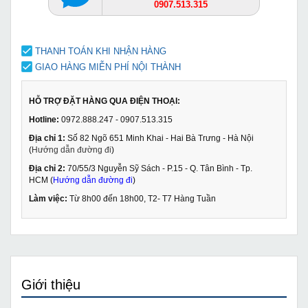
0907.513.315
THANH TOÁN KHI NHẬN HÀNG
GIAO HÀNG MIỄN PHÍ NỘI THÀNH
HỖ TRỢ ĐẶT HÀNG QUA ĐIỆN THOẠI:
Hotline:
0972.888.247 - 0907.513.315
Địa chỉ 1:
Số 82 Ngõ 651 Minh Khai - Hai Bà Trưng - Hà Nội
(
Hướng dẫn đường đi
)
Địa chỉ 2:
70/55/3 Nguyễn Sỹ Sách - P.15 - Q. Tân Bình - Tp.
HCM (
Hướng dẫn đường đi
)
Làm việc:
Từ 8h00 đến 18h00, T2- T7 Hàng Tuần
Giới thiệu