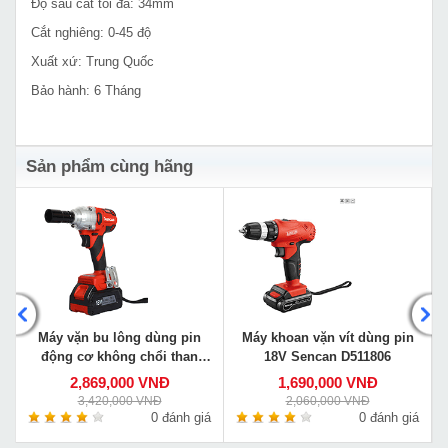
Độ sâu cắt tối đa: 34mm
Cắt nghiêng: 0-45 độ
Xuất xứ: Trung Quốc
Bảo hành: 6 Tháng
Sản phẩm cùng hãng
Máy vặn bu lông dùng pin
Máy khoan vặn vít dùng pin
động cơ không chổi than
18V Sencan D511806
Sencan D512001
2,869,000 VNĐ
1,690,000 VNĐ
3,420,000 VNĐ
2,060,000 VNĐ
á
0 đánh giá
0 đánh giá