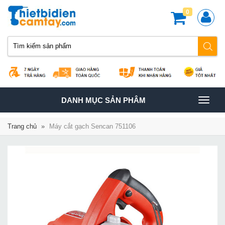
0
TOGGLE
DANH MỤC SẢN PHÂM
NAVIGATION
Trang chủ
»
Máy cắt gạch Sencan 751106