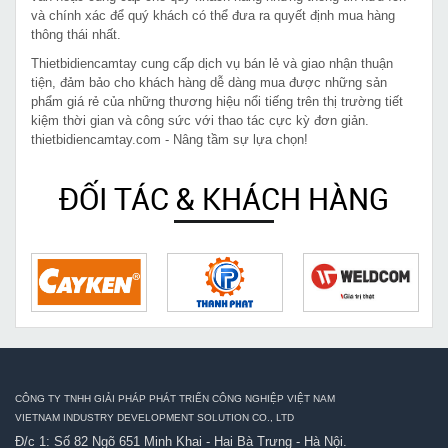
và chính xác để quý khách có thể đưa ra quyết định mua hàng
thông thái nhất.
Thietbidiencamtay cung cấp dịch vụ bán lẻ và giao nhận thuận
tiện, đảm bảo cho khách hàng dễ dàng mua được những sản
phẩm giá rẻ của những thương hiệu nổi tiếng trên thị trường tiết
kiệm thời gian và công sức với thao tác cực kỳ đơn giản.
thietbidiencamtay.com - Nâng tầm sự lựa chọn!
ĐỐI TÁC & KHÁCH HÀNG
CÔNG TY TNHH GIẢI PHÁP PHÁT TRIỂN CÔNG NGHIỆP VIỆT NAM
VIETNAM INDUSTRY DEVELOPMENT SOLUTION CO., LTD
Đ/c 1: Số 82 Ngõ 651 Minh Khai - Hai Bà Trưng - Hà Nội.