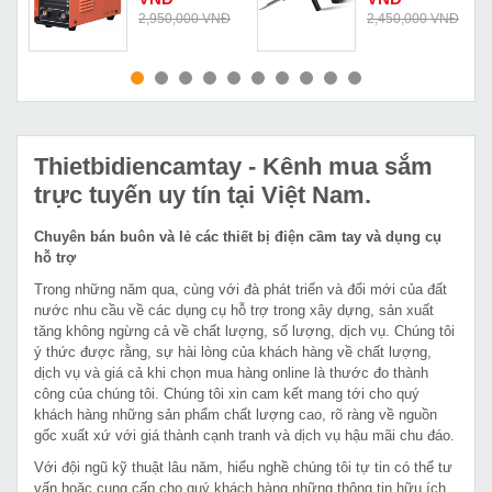
Đ
2,950,000 VNĐ
2,450,000 VNĐ
MUA NGAY
MUA NGAY
Thietbidiencamtay
- Kênh mua sắm
trực tuyến uy tín tại Việt Nam.
Chuyên bán buôn và lẻ các thiết bị điện cầm tay và dụng cụ
hỗ trợ
Trong những năm qua, cùng với đà phát triển và đổi mới của đất
nước nhu cầu về các dụng cụ hỗ trợ trong xây dựng, sản xuất
tăng không ngừng cả về chất lượng, số lượng, dịch vụ. Chúng tôi
ý thức được rằng, sự hài lòng của khách hàng về chất lượng,
dịch vụ và giá cả khi chọn mua hàng online là thước đo thành
công của chúng tôi. Chúng tôi xin cam kết mang tới cho quý
khách hàng những sản phẩm chất lượng cao, rõ ràng về nguồn
gốc xuất xứ với giá thành cạnh tranh và dịch vụ hậu mãi chu đáo.
Với đội ngũ kỹ thuật lâu năm, hiểu nghề chúng tôi tự tin có thể tư
vấn hoặc cung cấp cho quý khách hàng những thông tin hữu ích