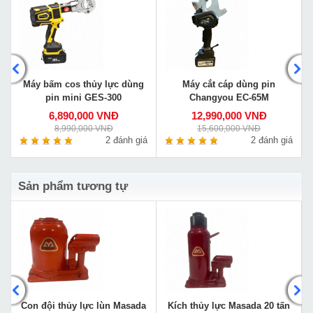
Máy bấm cos thủy lực dùng
Máy cắt cáp dùng pin
pin mini GES-300
Changyou EC-65M
6,890,000 VNĐ
12,990,000 VNĐ
8,990,000 VNĐ
15,600,000 VNĐ
á
2 đánh giá
2 đánh giá
Sản phẩm tương tự
m
Con đội thủy lực lùn Masada
Kích thủy lực Masada 20 tấn