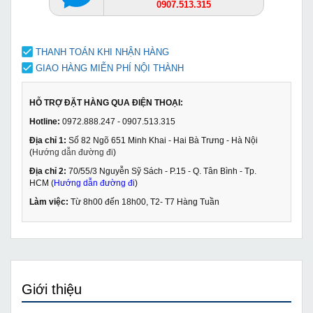
0907.513.315
THANH TOÁN KHI NHẬN HÀNG
GIAO HÀNG MIỄN PHÍ NỘI THÀNH
HỖ TRỢ ĐẶT HÀNG QUA ĐIỆN THOẠI:
Hotline:
0972.888.247 - 0907.513.315
Địa chỉ 1:
Số 82 Ngõ 651 Minh Khai - Hai Bà Trưng - Hà Nội
(
Hướng dẫn đường đi
)
Địa chỉ 2:
70/55/3 Nguyễn Sỹ Sách - P.15 - Q. Tân Bình - Tp.
HCM (
Hướng dẫn đường đi
)
Làm việc:
Từ 8h00 đến 18h00, T2- T7 Hàng Tuần
Giới thiệu