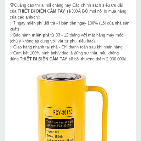
🏆Quảng cáo thì ai nói chẳng hay Các chính sách siêu ưu đãi
của
THIẾT BỊ ĐIỆN CẦM TAY
sẽ XOÁ BỎ mọi nỗi lo mua hàng
của các anh/chị:
✅7 ngày miễn phí đổi trả - Hoàn tiền ngay 100% (Lỗi của nhà sản
xuất)
✅Bảo hành
miễn phí
từ 03 - 12 tháng với mặt hàng máy móc
(chú ý không áp dụng với vật tư phụ, tiêu hao).
✅Giao hàng nhanh tại nhà - Chỉ thanh toán sau khi nhận hàng
✅Cam kết 100% hình ảnh/video là đúng sự thật, nếu không
đúng
THIẾT BỊ ĐIỆN CẦM TAY
sẽ bồi thường thêm 2.000.000đ