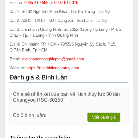
Hotline:
0965.419.555
or
0907.513.315
Đ/c 1: Số 82 Ngõ 651 Minh Khai - Hai Bà Trưng - Hà Nội.
Đ/c 2: A3D1 - DX13 - KĐT Đặng Xá - Gia Lâm - Hà Nội
Đ/c 3: chi nhánh Quảng Ninh: Số 1052 đường Hạ Long - P. Bãi
Cháy - Tp. Hạ Long - Tỉnh Quảng Ninh
Đ/c 4: Chi nhánh TP. HCM - 70/55/3 Nguyễn Sỹ Sách, P.15,
Q.Tân Bình, Tp.HCM
Email:
giaiphapcongnghiepvn@gmail.com
Website:
https://thietbidiencamtay.com
Đánh giá & Bình luận
Chia sẻ nhận xét của bạn về Kích thủy lực 30 tấn
Changyou RSC-30150
Có 0 bình luận:
Viết đánh giá