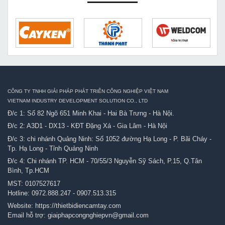
CÔNG TY TNHH GIẢI PHÁP PHÁT TRIỂN CÔNG NGHIỆP VIỆT NAM
VIETNAM INDUSTRY DEVELOPMENT SOLUTION CO., LTD
Đ/c 1: Số 82 Ngõ 651 Minh Khai - Hai Bà Trưng - Hà Nội.
Đ/c 2: A3D1 - DX13 - KĐT Đặng Xá - Gia Lâm - Hà Nội
Đ/c 3: chi nhánh Quảng Ninh: Số 1052 đường Hạ Long - P. Bãi Cháy -
Tp. Hạ Long - Tỉnh Quảng Ninh
Đ/c 4: Chi nhánh TP. HCM - 70/55/3 Nguyễn Sỹ Sách, P.15, Q.Tân
Bình, Tp.HCM
MST: 0107527617
Hotline:
0972.888.247
-
0907.513.315
Website:
https://thietbidiencamtay.com
Email hỗ trợ:
giaiphapcongnghiepvn@gmail.com