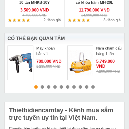
30 tấn MHKB-30Y
có khóa hãm MH-20L
3,509,000 VNĐ
11,790,000 VNĐ
4,790,000 VNĐ
14,990,000 VNĐ
á
2 đánh giá
3 đánh giá
CÓ THỂ BẠN QUAN TÂM
Máy khoan
Nam châm cẩu
bắn vít
hàng 1 tấn
Dongcheng
Kamiko PML-
789,000 VNĐ
5,749,000
J1Z-FF02-13
10
VNĐ
1,235,000 VNĐ
7,200,000 VNĐ
MUA NGAY
MUA NGAY
Thietbidiencamtay
- Kênh mua sắm
trực tuyến uy tín tại Việt Nam.
Chuyên bán buôn và lẻ các thiết bị điện cầm tay và dụng cụ