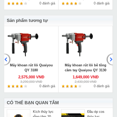
á
0 đánh giá
0 đánh giá
Sản phẩm tương tự
Máy khoan rút lõi Quaiyou
Máy khoan rút lõi bê tông
QY 3180
cầm tay Quaiyou QY 3130
2,575,000 VNĐ
1,649,000 VNĐ
3,290,000 VNĐ
2,430,000 VNĐ
á
0 đánh giá
0 đánh giá
CÓ THỂ BẠN QUAN TÂM
Kích thủy lực
Đầu ép cos
g
rỗng tâm 20T
thủy lực