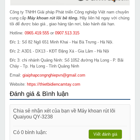
Công ty TNHH Giải pháp Phát triển Công nghiệp Việt nam chuyên
cung cấp
Máy khoan rút lõi bê tông
.
Hãy liên hệ ngay với chúng
tôi để được báo giá , giao hàng tận nơi, bảo hành dài hạn.
Hotline:
0965.419.555
or
0907.513.315
Đ/c 1: Số 82 Ngõ 651 Minh Khai - Hai Bà Trưng - Hà Nội.
Đ/c 2: A3D1 - DX13 - KĐT Đặng Xá - Gia Lâm - Hà Nội
Đ/c 3: chi nhánh Quảng Ninh: Số 1052 đường Hạ Long - P. Bãi
Cháy - Tp. Hạ Long - Tỉnh Quảng Ninh
Email:
giaiphapcongnghiepvn@gmail.com
Website:
https://thietbidiencamtay.com
Đánh giá & Bình luận
Chia sẻ nhận xét của bạn về Máy khoan rút lõi
Quaiyou QY-3238
Có 0 bình luận:
Viết đánh giá