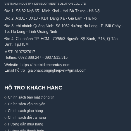
VIETNAM INDUSTRY DEVELOPMENT SOLUTION CO., LTD
Đ/c 1: Số 82 Ngõ 651 Minh Khai - Hai Bà Trưng - Hà Nội.
Đ/c 2: A3D1 - DX13 - KĐT Đặng Xá - Gia Lâm - Hà Nội
Đ/c 3: chi nhánh Quảng Ninh: Số 1052 đường Hạ Long - P. Bãi Cháy -
Tp. Hạ Long - Tỉnh Quảng Ninh
Đ/c 4: Chi nhánh TP. HCM - 70/55/3 Nguyễn Sỹ Sách, P.15, Q.Tân
Bình, Tp.HCM
MST: 0107527617
Hotline:
0972.888.247
-
0907.513.315
Website:
https://thietbidiencamtay.com
Email hỗ trợ:
giaiphapcongnghiepvn@gmail.com
HỖ TRỢ KHÁCH HÀNG
Chính sách bảo mật thông tin
Chính sách vận chuyển
Chính sách giao hàng
Chính sách đổi trả hàng
Hướng dẫn mua hàng
Hướng dẫn thanh toán