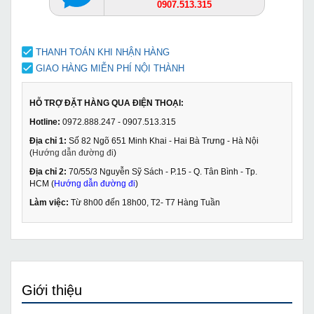
0907.513.315
THANH TOÁN KHI NHẬN HÀNG
GIAO HÀNG MIỄN PHÍ NỘI THÀNH
HỖ TRỢ ĐẶT HÀNG QUA ĐIỆN THOẠI:
Hotline:
0972.888.247 - 0907.513.315
Địa chỉ 1:
Số 82 Ngõ 651 Minh Khai - Hai Bà Trưng - Hà Nội
(
Hướng dẫn đường đi
)
Địa chỉ 2:
70/55/3 Nguyễn Sỹ Sách - P.15 - Q. Tân Bình - Tp.
HCM (
Hướng dẫn đường đi
)
Làm việc:
Từ 8h00 đến 18h00, T2- T7 Hàng Tuần
Giới thiệu