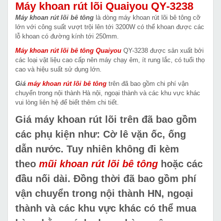
Máy khoan rút lõi Quaiyou QY-3238
Máy khoan rút lõi bê tông
là dòng máy khoan rút lõi bê tông cỡ
lớn với công suất vượt trội lên tới 3200W có thể khoan được các
lỗ khoan có đường kính tới 250mm.
Máy khoan rút lõi bê tông Quaiyou
QY-3238 được sản xuất bởi
các loại vật liệu cao cấp nên máy chạy êm, ít rung lắc, có tuổi thọ
cao và hiệu suất sử dụng lớn.
Giá
máy khoan rút lõi bê tông
trên đã bao gồm chi phí vận
chuyển trong nội thành Hà nội, ngoại thành và các khu vực khác
vui lòng liên hệ để biết thêm chi tiết.
Giá
máy khoan rút lõi
trên đã bao gồm
các phụ kiện như: Cờ lê vặn ốc, ống
dẫn nước. Tuy nhiên không đi kèm
theo
mũi khoan rút lõi bê tông
hoặc các
đầu nối dài. Đồng thời
đã bao gồm phí
vận chuyển trong nội thành HN, ngoại
thành và các khu vực khác
có thể mua