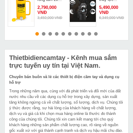
Changyou
Changyou
2,790,000
5,490,000
RCH-2050
FYQ-630
VNĐ
VNĐ
Đ
3,450,000 VNĐ
6,349,000 VNĐ
MUA NGAY
MUA NGAY
Thietbidiencamtay
- Kênh mua sắm
trực tuyến uy tín tại Việt Nam.
Chuyên bán buôn và lẻ các thiết bị điện cầm tay và dụng cụ
hỗ trợ
Trong những năm qua, cùng với đà phát triển và đổi mới của đất
nước nhu cầu về các dụng cụ hỗ trợ trong xây dựng, sản xuất
tăng không ngừng cả về chất lượng, số lượng, dịch vụ. Chúng tôi
ý thức được rằng, sự hài lòng của khách hàng về chất lượng,
dịch vụ và giá cả khi chọn mua hàng online là thước đo thành
công của chúng tôi. Chúng tôi xin cam kết mang tới cho quý
khách hàng những sản phẩm chất lượng cao, rõ ràng về nguồn
gốc xuất xứ với giá thành cạnh tranh và dịch vụ hậu mãi chu đáo.