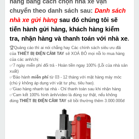
hàng bằng cách chọn nhà xe vận
chuyển theo danh sách sau:
Danh sách
nhà xe gửi hàng
sau đó chúng tôi sẽ
tiến hành gửi hàng, khách hàng kiểm
tra, nhận hàng và thanh toán với nhà xe
.
🏆Quảng cáo thì ai nói chẳng hay Các chính sách siêu ưu đãi
của
THIẾT BỊ ĐIỆN CẦM TAY
sẽ XOÁ BỎ mọi nỗi lo mua hàng
của các anh/chị:
✅7 ngày miễn phí đổi trả - Hoàn tiền ngay 100% (Lỗi của nhà sản
xuất)
✅Bảo hành
miễn phí
từ 03 - 12 tháng với mặt hàng máy móc
(chú ý không áp dụng với vật tư phụ, tiêu hao).
✅Giao hàng nhanh tại nhà - Chỉ thanh toán sau khi nhận hàng
✅Cam kết 100% hình ảnh/video là đúng sự thật, nếu không
đúng
THIẾT BỊ ĐIỆN CẦM TAY
sẽ bồi thường thêm 3.000.000đ