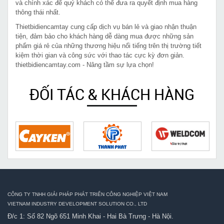
và chính xác để quý khách có thể đưa ra quyết định mua hàng
thông thái nhất.
Thietbidiencamtay cung cấp dịch vụ bán lẻ và giao nhận thuận
tiện, đảm bảo cho khách hàng dễ dàng mua được những sản
phẩm giá rẻ của những thương hiệu nổi tiếng trên thị trường tiết
kiệm thời gian và công sức với thao tác cực kỳ đơn giản.
thietbidiencamtay.com - Nâng tầm sự lựa chọn!
ĐỐI TÁC & KHÁCH HÀNG
CÔNG TY TNHH GIẢI PHÁP PHÁT TRIỂN CÔNG NGHIỆP VIỆT NAM
VIETNAM INDUSTRY DEVELOPMENT SOLUTION CO., LTD
Đ/c 1: Số 82 Ngõ 651 Minh Khai - Hai Bà Trưng - Hà Nội.