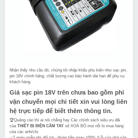
Nhận thấy nhu cầu đó, chúng tôi nhập khẩu phụ kiện như sạc pin,
pin 18V chính hãng, chất lượng cao bảo hành dài hạn để phụ vụ
khách hàng.
Giá sạc pin 18V trên chưa bao gồm phí
vận chuyển mọi chi tiết xin vui lòng liên
hệ trực tiếp để biết thêm thông tin.
🏆Quảng cáo thì ai nói chẳng hay Các chính sách siêu ưu đãi
của
THIẾT BỊ ĐIỆN CẦM TAY
sẽ XOÁ BỎ mọi nỗi lo mua hàng
của các anh/chị:
✅7 ngày miễn phí đổi trả - Hoàn tiền ngay 100% (Lỗi của nhà sản