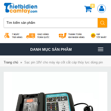
0
TOGGLE
DANH MỤC SẢN PHÂM
NAVIGATION
Trang chủ
»
Sạc pin 18V cho máy ép cốt cắt cáp thủy lực dùng pin