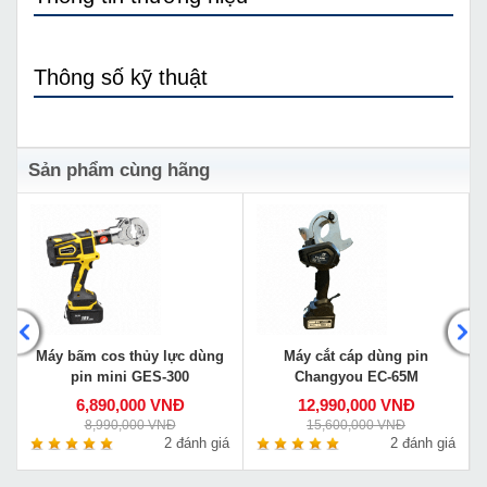
Thông số kỹ thuật
Sản phẩm cùng hãng
Máy bấm cos thủy lực dùng
Máy cắt cáp dùng pin
pin mini GES-300
Changyou EC-65M
6,890,000 VNĐ
12,990,000 VNĐ
8,990,000 VNĐ
15,600,000 VNĐ
á
2 đánh giá
2 đánh giá