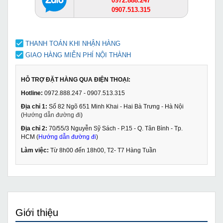
0972.888.247
0907.513.315
THANH TOÁN KHI NHẬN HÀNG
GIAO HÀNG MIỄN PHÍ NỘI THÀNH
HỖ TRỢ ĐẶT HÀNG QUA ĐIỆN THOẠI:
Hotline:
0972.888.247 - 0907.513.315
Địa chỉ 1:
Số 82 Ngõ 651 Minh Khai - Hai Bà Trưng - Hà Nội
(
Hướng dẫn đường đi
)
Địa chỉ 2:
70/55/3 Nguyễn Sỹ Sách - P.15 - Q. Tân Bình - Tp.
HCM (
Hướng dẫn đường đi
)
Làm việc:
Từ 8h00 đến 18h00, T2- T7 Hàng Tuần
Giới thiệu