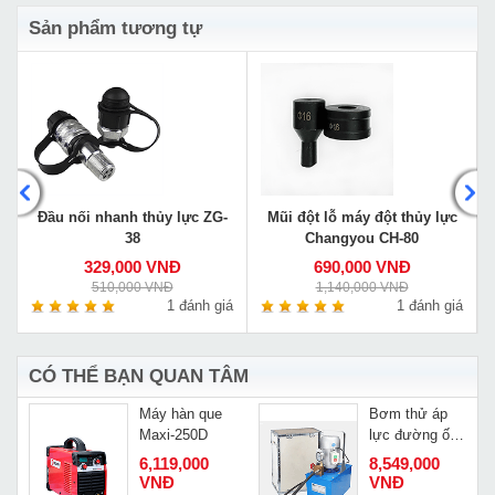
Sản phẩm tương tự
-
Đầu nối nhanh thủy lực ZG-
Mũi đột lỗ máy đột thủy lực
38
Changyou CH-80
329,000 VNĐ
690,000 VNĐ
510,000 VNĐ
1,140,000 VNĐ
á
1 đánh giá
1 đánh giá
CÓ THỂ BẠN QUAN TÂM
t
Máy hàn que
Bơm thử áp
Maxi-250D
lực đường ống
Changyou
6,119,000
8,549,000
3DSY-60
VNĐ
VNĐ