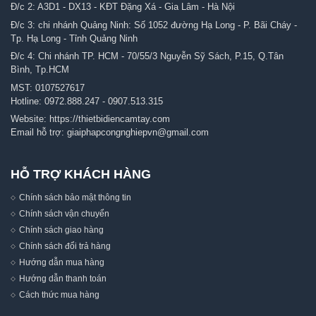
Đ/c 2: A3D1 - DX13 - KĐT Đặng Xá - Gia Lâm - Hà Nội
Đ/c 3: chi nhánh Quảng Ninh: Số 1052 đường Hạ Long - P. Bãi Cháy -
Tp. Hạ Long - Tỉnh Quảng Ninh
Đ/c 4: Chi nhánh TP. HCM - 70/55/3 Nguyễn Sỹ Sách, P.15, Q.Tân
Bình, Tp.HCM
MST: 0107527617
Hotline:
0972.888.247
-
0907.513.315
Website:
https://thietbidiencamtay.com
Email hỗ trợ:
giaiphapcongnghiepvn@gmail.com
HỖ TRỢ KHÁCH HÀNG
Chính sách bảo mật thông tin
Chính sách vận chuyển
Chính sách giao hàng
Chính sách đổi trả hàng
Hướng dẫn mua hàng
Hướng dẫn thanh toán
Cách thức mua hàng