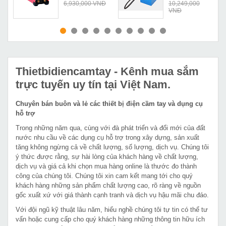
Đ
6,930,000 VNĐ
10,249,000
VNĐ
MUA NGAY
MUA NGAY
Thietbidiencamtay
- Kênh mua sắm
trực tuyến uy tín tại Việt Nam.
Chuyên bán buôn và lẻ các thiết bị điện cầm tay và dụng cụ
hỗ trợ
Trong những năm qua, cùng với đà phát triển và đổi mới của đất
nước nhu cầu về các dụng cụ hỗ trợ trong xây dựng, sản xuất
tăng không ngừng cả về chất lượng, số lượng, dịch vụ. Chúng tôi
ý thức được rằng, sự hài lòng của khách hàng về chất lượng,
dịch vụ và giá cả khi chọn mua hàng online là thước đo thành
công của chúng tôi. Chúng tôi xin cam kết mang tới cho quý
khách hàng những sản phẩm chất lượng cao, rõ ràng về nguồn
gốc xuất xứ với giá thành cạnh tranh và dịch vụ hậu mãi chu đáo.
Với đội ngũ kỹ thuật lâu năm, hiểu nghề chúng tôi tự tin có thể tư
vấn hoặc cung cấp cho quý khách hàng những thông tin hữu ích