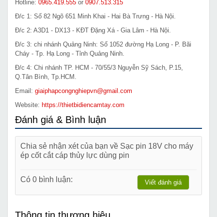
Hotline:
0965.419.555
or
0907.513.315
Đ/c 1: Số 82 Ngõ 651 Minh Khai - Hai Bà Trưng - Hà Nội.
Đ/c 2: A3D1 - DX13 - KĐT Đặng Xá - Gia Lâm - Hà Nội.
Đ/c 3: chi nhánh Quảng Ninh: Số 1052 đường Hạ Long - P. Bãi
Cháy - Tp. Hạ Long - Tỉnh Quảng Ninh.
Đ/c 4: Chi nhánh TP. HCM - 70/55/3 Nguyễn Sỹ Sách, P.15,
Q.Tân Bình, Tp.HCM.
Email:
giaiphapcongnghiepvn@gmail.com
Website:
https://thietbidiencamtay.com
Đánh giá & Bình luận
Chia sẻ nhận xét của bạn về Sạc pin 18V cho máy
ép cốt cắt cáp thủy lực dùng pin
Có 0 bình luận:
Viết đánh giá
Thông tin thương hiệu