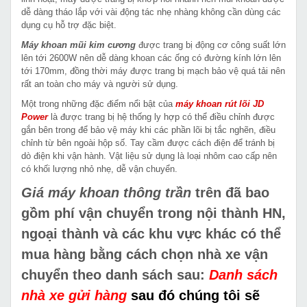
dễ dàng tháo lắp với vài động tác nhẹ nhàng không cần dùng các
dụng cụ hỗ trợ đặc biệt.
Máy khoan mũi kim cương
được trang bị động cơ công suất lớn
lên tới 2600W nên dễ dàng khoan các ống có đường kính lớn lên
tới 170mm, đồng thời máy được trang bị mạch bảo vệ quá tải nên
rất an toàn cho máy và người sử dụng.
Một trong những đặc điểm nổi bật của
máy khoan rút lõi JD
Power
là được trang bị hệ thống ly hợp có thể điều chỉnh được
gắn bên trong để bảo vệ máy khi các phần lõi bị tắc nghẽn, điều
chỉnh từ bên ngoài hộp số. Tay cầm được cách điện để tránh bị
dò điện khi vận hành. Vật liệu sử dụng là loại nhôm cao cấp nên
có khối lượng nhỏ nhẹ, dễ vận chuyển.
Giá máy khoan thông trần
trên đã bao
gồm phí vận chuyển trong nội thành HN,
ngoại thành và các khu vực khác có thể
mua hàng bằng cách chọn nhà xe vận
chuyển theo danh sách sau:
Danh sách
nhà xe gửi hàng
sau đó chúng tôi sẽ