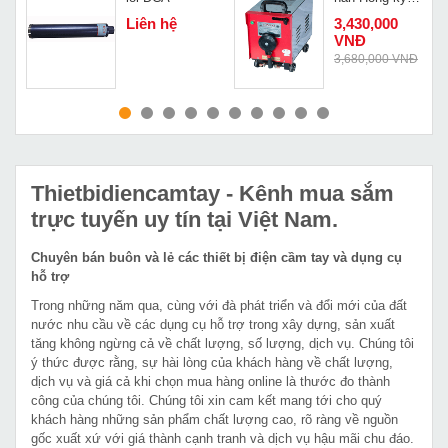
180A Đồng
Liên hệ
3,430,000
HK-H180D
VNĐ
Đ
3,680,000 VNĐ
MUA NGAY
MUA NGAY
Thietbidiencamtay
- Kênh mua sắm
trực tuyến uy tín tại Việt Nam.
Chuyên bán buôn và lẻ các thiết bị điện cầm tay và dụng cụ
hỗ trợ
Trong những năm qua, cùng với đà phát triển và đổi mới của đất
nước nhu cầu về các dụng cụ hỗ trợ trong xây dựng, sản xuất
tăng không ngừng cả về chất lượng, số lượng, dịch vụ. Chúng tôi
ý thức được rằng, sự hài lòng của khách hàng về chất lượng,
dịch vụ và giá cả khi chọn mua hàng online là thước đo thành
công của chúng tôi. Chúng tôi xin cam kết mang tới cho quý
khách hàng những sản phẩm chất lượng cao, rõ ràng về nguồn
gốc xuất xứ với giá thành cạnh tranh và dịch vụ hậu mãi chu đáo.