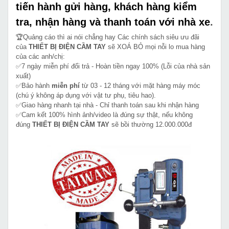
tiến hành gửi hàng, khách hàng kiểm
tra, nhận hàng và thanh toán với nhà xe
.
🏆Quảng cáo thì ai nói chẳng hay Các chính sách siêu ưu đãi
của
THIẾT BỊ ĐIỆN CẦM TAY
sẽ XOÁ BỎ mọi nỗi lo mua hàng
của các anh/chị:
✅7 ngày miễn phí đổi trả - Hoàn tiền ngay 100% (Lỗi của nhà sản
xuất)
✅Bảo hành
miễn phí
từ 03 - 12 tháng với mặt hàng máy móc
(chú ý không áp dụng với vật tư phụ, tiêu hao).
✅Giao hàng nhanh tại nhà - Chỉ thanh toán sau khi nhận hàng
✅Cam kết 100% hình ảnh/video là đúng sự thật, nếu không
đúng
THIẾT BỊ ĐIỆN CẦM TAY
sẽ bồi thường 12.000.000đ