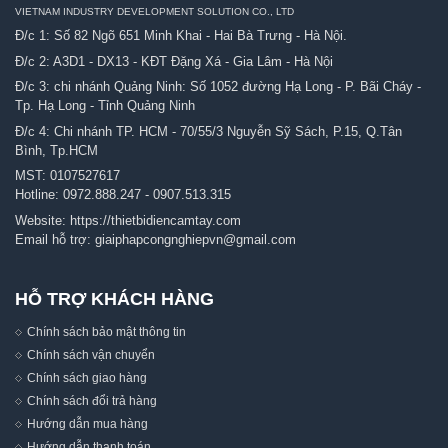
VIETNAM INDUSTRY DEVELOPMENT SOLUTION CO., LTD
Đ/c 1: Số 82 Ngõ 651 Minh Khai - Hai Bà Trưng - Hà Nội.
Đ/c 2: A3D1 - DX13 - KĐT Đặng Xá - Gia Lâm - Hà Nội
Đ/c 3: chi nhánh Quảng Ninh: Số 1052 đường Hạ Long - P. Bãi Cháy -
Tp. Hạ Long - Tỉnh Quảng Ninh
Đ/c 4: Chi nhánh TP. HCM - 70/55/3 Nguyễn Sỹ Sách, P.15, Q.Tân
Bình, Tp.HCM
MST: 0107527617
Hotline:
0972.888.247
-
0907.513.315
Website:
https://thietbidiencamtay.com
Email hỗ trợ:
giaiphapcongnghiepvn@gmail.com
HỖ TRỢ KHÁCH HÀNG
Chính sách bảo mật thông tin
Chính sách vận chuyển
Chính sách giao hàng
Chính sách đổi trả hàng
Hướng dẫn mua hàng
Hướng dẫn thanh toán