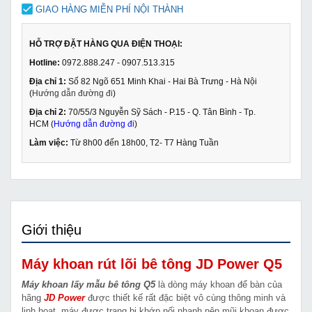
GIAO HÀNG MIỄN PHÍ NỘI THÀNH
HỖ TRỢ ĐẶT HÀNG QUA ĐIỆN THOẠI:
Hotline:
0972.888.247 - 0907.513.315
Địa chỉ 1:
Số 82 Ngõ 651 Minh Khai - Hai Bà Trưng - Hà Nội
(
Hướng dẫn đường đi
)
Địa chỉ 2:
70/55/3 Nguyễn Sỹ Sách - P.15 - Q. Tân Bình - Tp.
HCM (
Hướng dẫn đường đi
)
Làm việc:
Từ 8h00 đến 18h00, T2- T7 Hàng Tuần
Giới thiệu
Máy khoan rút lõi bê tông JD Power Q5
Máy khoan lấy mẫu bê tông Q5
là dòng máy khoan để bàn của
hãng
JD Power
được thiết kế rất đặc biệt vô cùng thông minh và
linh hoạt, máy được trang bị khớp nối nhanh nên mũi khoan được