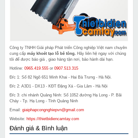
Công ty TNHH Giải pháp Phát triển Công nghiệp Việt nam chuyên
cung cấp
máy khoét tạo lỗ bê tông.
Hãy liên hệ ngay với chúng
tôi để được báo giá , giao hàng tận nơi, bảo hành dài hạn.
Hotline:
0965.419.555
or
0907.513.315
Đ/c 1: Số 82 Ngõ 651 Minh Khai - Hai Bà Trưng - Hà Nội.
Đ/c 2: A3D1 - DX13 - KĐT Đặng Xá - Gia Lâm - Hà Nội
Đ/c 3: chi nhánh Quảng Ninh: Số 1052 đường Hạ Long - P. Bãi
Cháy - Tp. Hạ Long - Tỉnh Quảng Ninh
Email:
giaiphapcongnghiepvn@gmail.com
Website:
https://thietbidiencamtay.com
Đánh giá & Bình luận