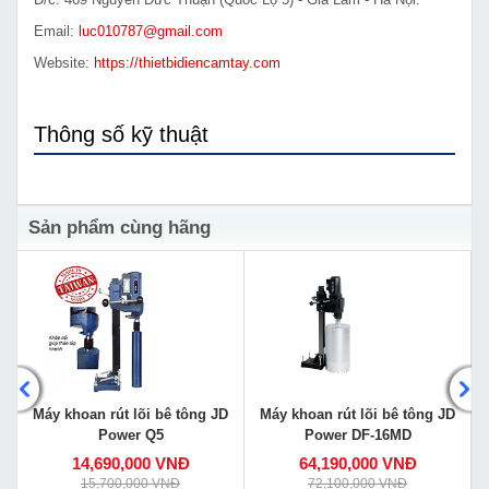
Email:
luc010787@gmail.com
Website:
https://thietbidiencamtay.com
Thông số kỹ thuật
Sản phẩm cùng hãng
D
Máy khoan rút lõi bê tông JD
Máy khoan rút lõi bê tông JD
Power Q5
Power DF-16MD
14,690,000 VNĐ
64,190,000 VNĐ
15,700,000 VNĐ
72,100,000 VNĐ