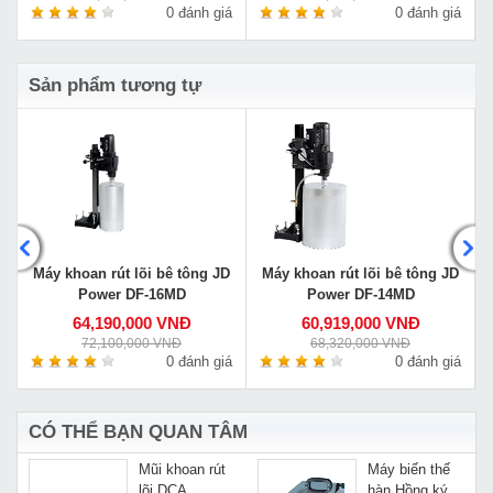
á
0 đánh giá
0 đánh giá
Sản phẩm tương tự
D
Máy khoan rút lõi bê tông JD
Máy khoan rút lõi bê tông JD
Power DF-16MD
Power DF-14MD
64,190,000 VNĐ
60,919,000 VNĐ
72,100,000 VNĐ
68,320,000 VNĐ
á
0 đánh giá
0 đánh giá
CÓ THỂ BẠN QUAN TÂM
Mũi khoan rút
Máy biến thế
lõi DCA
hàn Hồng ký