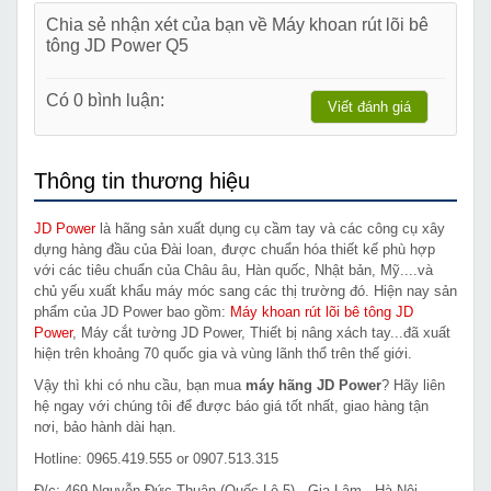
Chia sẻ nhận xét của bạn về Máy khoan rút lõi bê
tông JD Power Q5
Có 0 bình luận:
Viết đánh giá
Thông tin thương hiệu
JD Power
là hãng sản xuất dụng cụ cầm tay và các công cụ xây
dựng hàng đầu của Đài loan, được chuẩn hóa thiết kế phù hợp
với các tiêu chuẩn của Châu âu, Hàn quốc, Nhật bản, Mỹ....và
chủ yếu xuất khẩu máy móc sang các thị trường đó. Hiện nay sản
phẩm của JD Power bao gồm:
Máy khoan rút lõi bê tông JD
Power
, Máy cắt tường JD Power, Thiết bị nâng xách tay...đã xuất
hiện trên khoảng 70 quốc gia và vùng lãnh thổ trên thế giới.
Vậy thì khi có nhu cầu, bạn mua
máy hãng JD Power
? Hãy liên
hệ ngay với chúng tôi để được báo giá tốt nhất, giao hàng tận
nơi, bảo hành dài hạn.
Hotline: 0965.419.555 or 0907.513.315
Đ/c: 469 Nguyễn Đức Thuận (Quốc Lộ 5) - Gia Lâm - Hà Nội.