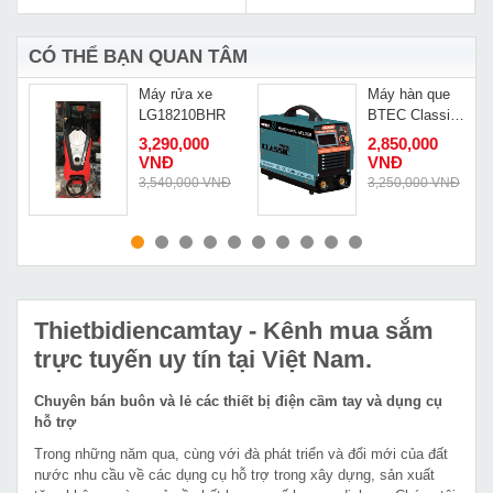
CÓ THỂ BẠN QUAN TÂM
Máy rửa xe
Máy hàn que
LG18210BHR
BTEC Classic
ARC-200B
3,290,000
2,850,000
VNĐ
VNĐ
Đ
3,540,000 VNĐ
3,250,000 VNĐ
MUA NGAY
MUA NGAY
Thietbidiencamtay
- Kênh mua sắm
trực tuyến uy tín tại Việt Nam.
Chuyên bán buôn và lẻ các thiết bị điện cầm tay và dụng cụ
hỗ trợ
Trong những năm qua, cùng với đà phát triển và đổi mới của đất
nước nhu cầu về các dụng cụ hỗ trợ trong xây dựng, sản xuất