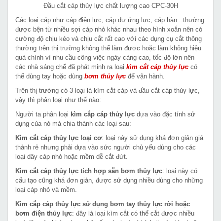
Đầu cắt cáp thủy lực chất lượng cao CPC-30H
Các loại cáp như cáp điện lực, cáp dự ứng lực, cáp hàn...thường
được bện từ nhiều sợi cáp nhỏ khác nhau theo hình xoắn nên có
cường độ chịu kéo và chịu cắt rất cao với các dụng cụ cắt thông
thường trên thị trường không thể làm được hoặc làm không hiệu
quả chính vì nhu cầu công việc ngày càng cao, tốc độ lớn nên
các nhà sáng chế đã phát minh ra loại
kìm cắt cáp thủy lực
có
thể dùng tay hoặc dùng
bơm thủy lực
để vận hành.
Trên thị trường có 3 loại là kìm cắt cáp và đầu cắt cáp thủy lực,
vậy thì phân loại như thế nào:
Người ta phân loại
kìm cắp cáp thủy lực
dựa vào đặc tính sử
dụng của nó mà chia thành các loại sau:
Kìm cắt cáp thủy lực loại cơ
: loại này sử dụng khá đơn giản giá
thành rẻ nhưng phải dựa vào sức người chủ yếu dùng cho các
loại dây cáp nhỏ hoặc mềm dễ cắt đứt.
Kìm cắt cáp thủy lực tích hợp sẵn bơm thủy lực
: loại này có
cấu tạo cũng khá đơn giản, được sử dụng nhiều dùng cho những
loại cáp nhỏ và mềm.
Kìm cắp cáp thủy lực sử dụng bơm tay thủy lực rời hoặc
bơm điện thủy lực
: đây là loại kìm cắt có thể cắt được nhiều