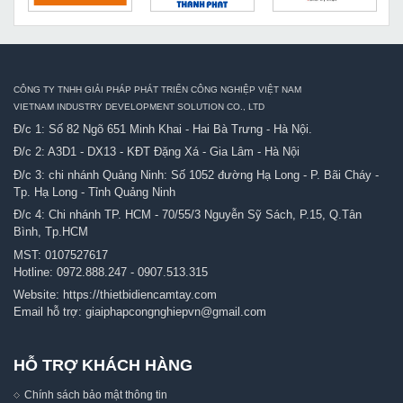
CÔNG TY TNHH GIẢI PHÁP PHÁT TRIỂN CÔNG NGHIỆP VIỆT NAM
VIETNAM INDUSTRY DEVELOPMENT SOLUTION CO., LTD
Đ/c 1: Số 82 Ngõ 651 Minh Khai - Hai Bà Trưng - Hà Nội.
Đ/c 2: A3D1 - DX13 - KĐT Đặng Xá - Gia Lâm - Hà Nội
Đ/c 3: chi nhánh Quảng Ninh: Số 1052 đường Hạ Long - P. Bãi Cháy -
Tp. Hạ Long - Tỉnh Quảng Ninh
Đ/c 4: Chi nhánh TP. HCM - 70/55/3 Nguyễn Sỹ Sách, P.15, Q.Tân
Bình, Tp.HCM
MST: 0107527617
Hotline:
0972.888.247
-
0907.513.315
Website:
https://thietbidiencamtay.com
Email hỗ trợ:
giaiphapcongnghiepvn@gmail.com
HỖ TRỢ KHÁCH HÀNG
Chính sách bảo mật thông tin