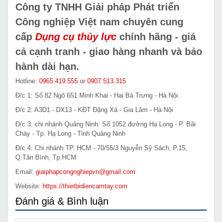
Công ty TNHH Giải pháp Phát triển
Công nghiệp Việt nam chuyên cung
cấp
Dụng cụ thủy lực
chính hãng - giá
cả cạnh tranh - giao hàng nhanh và bảo
hành dài hạn.
Hotline:
0965.419.555
or
0907.513.315
Đ/c 1: Số 82 Ngõ 651 Minh Khai - Hai Bà Trưng - Hà Nội.
Đ/c 2: A3D1 - DX13 - KĐT Đặng Xá - Gia Lâm - Hà Nội
Đ/c 3: chi nhánh Quảng Ninh: Số 1052 đường Hạ Long - P. Bãi
Cháy - Tp. Hạ Long - Tỉnh Quảng Ninh
Đ/c 4: Chi nhánh TP. HCM - 70/55/3 Nguyễn Sỹ Sách, P.15,
Q.Tân Bình, Tp.HCM
Email:
giaiphapcongnghiepvn@gmail.com
Website:
https://thietbidiencamtay.com
Đánh giá & Bình luận