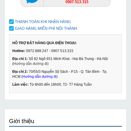
0907.513.315
THANH TOÁN KHI NHẬN HÀNG
GIAO HÀNG MIỄN PHÍ NỘI THÀNH
HỖ TRỢ ĐẶT HÀNG QUA ĐIỆN THOẠI:
Hotline:
0972.888.247 - 0907.513.315
Địa chỉ 1:
Số 82 Ngõ 651 Minh Khai - Hai Bà Trưng - Hà Nội
(
Hướng dẫn đường đi
)
Địa chỉ 2:
70/55/3 Nguyễn Sỹ Sách - P.15 - Q. Tân Bình - Tp.
HCM (
Hướng dẫn đường đi
)
Làm việc:
Từ 8h00 đến 18h00, T2- T7 Hàng Tuần
Giới thiệu