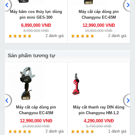
Máy bấm cos thủy lực dùng
Máy cắt cáp dùng pin
pin mini GES-300
Changyou EC-65M
6,890,000 VNĐ
12,990,000 VNĐ
8,990,000 VNĐ
15,600,000 VNĐ
á
2 đánh giá
2 đánh giá
Sản phẩm tương tự
Máy cắt cáp dùng pin
Máy cắt thanh ray DIN dùng
Changyou EC-65M
pin Changyou HM-1.2
12,990,000 VNĐ
4,290,000 VNĐ
15,600,000 VNĐ
5,790,000 VNĐ
á
2 đánh giá
1 đánh giá