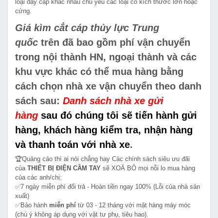
loại dây cáp khác nhau chủ yếu các loại có kích thước lớn hoặc
cứng.
Giá kìm cắt cáp thủy lực Trung
quốc
trên đã bao gồm phí vận chuyển
trong nội thành HN, ngoại thành và các
khu vực khác có thể mua hàng bằng
cách chọn nhà xe vận chuyển theo danh
sách sau:
Danh sách nhà xe gửi
hàng
sau đó chúng tôi sẽ tiến hành gửi
hàng, khách hàng kiểm tra, nhận hàng
và thanh toán với nhà xe
.
🏆Quảng cáo thì ai nói chẳng hay Các chính sách siêu ưu đãi
của
THIẾT BỊ ĐIỆN CẦM TAY
sẽ XOÁ BỎ mọi nỗi lo mua hàng
của các anh/chị:
✅7 ngày miễn phí đổi trả - Hoàn tiền ngay 100% (Lỗi của nhà sản
xuất)
✅Bảo hành
miễn phí
từ 03 - 12 tháng với mặt hàng máy móc
(chú ý không áp dụng với vật tư phụ, tiêu hao).