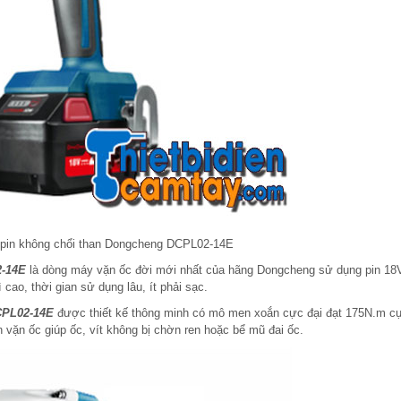
 pin không chổi than Dongcheng DCPL02-14E
2-14E
là dòng máy vặn ốc đời mới nhất của hãng Dongcheng sử dụng pin 18
cao, thời gian sử dụng lâu, ít phải sạc.
CPL02-14E
được thiết kế thông minh có mô men xoắn cực đại đạt 175N.m cự
n vặn ốc giúp ốc, vít không bị chờn ren hoặc bể mũ đai ốc.