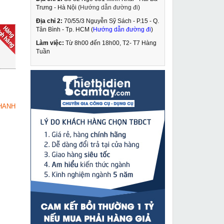
Trưng - Hà Nội (
Hướng dẫn đường đi
)
Địa chỉ 2:
70/55/3 Nguyễn Sỹ Sách - P.15 - Q.
Máy khoan bắn vít
Tân Bình - Tp. HCM (
Hướng dẫn đường đi
)
Makita 6413
Làm việc:
Từ 8h00 đến 18h00, T2- T7 Hàng
1,209,000 VNĐ
Tuần
1,905,000 VNĐ
Máy mài góc chất
MUA NGAY
lượng cao Sencan
541003
689,000 VNĐ
HANH
1,229,000 VNĐ
Máy cắt đá Makita
MUA NGAY
4100NB
3,885,000 VNĐ
4,250,000 VNĐ
Máy hàn Mig tự động
MUA NGAY
Jasic MZ-630 (J38)
65,490,000 VNĐ
72,230,000 VNĐ