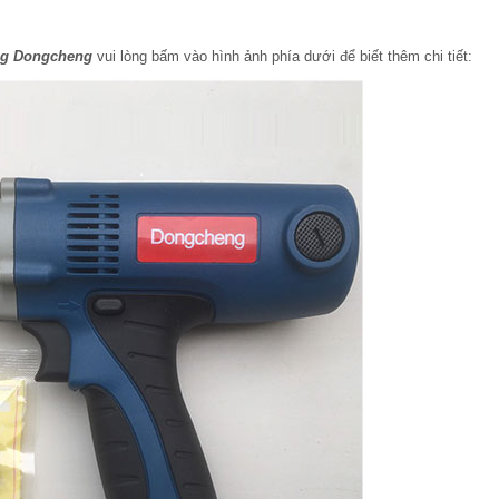
ãng Dongcheng
vui lòng bấm vào hình ảnh phía dưới để biết thêm chi tiết: