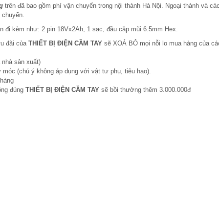
g
trên đã bao gồm phí vận chuyển trong nội thành Hà Nội. Ngoại thành và cá
n chuyển.
n đi kèm như: 2 pin 18Vx2Ah, 1 sạc, đầu cặp mũi 6.5mm Hex.
ưu đãi của
THIẾT BỊ ĐIỆN CẦM TAY
sẽ XOÁ BỎ mọi nỗi lo mua hàng của cá
 nhà sản xuất)
 móc (chú ý không áp dụng với vật tư phụ, tiêu hao).
 hàng
hông đúng
THIẾT BỊ ĐIỆN CẦM TAY
sẽ bồi thường thêm 3.000.000đ