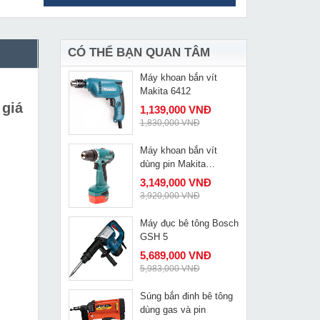
Máy cắt Plasma Riland
MUA NGAY
CUT 60A - 3pha
11,690,000 VNĐ
12,730,000 VNĐ
CÓ THỂ BẠN QUAN TÂM
Máy khoan bắn vít
MUA NGAY
Makita 6412
 giá
1,139,000 VNĐ
1,830,000 VNĐ
Máy khoan bắn vít
MUA NGAY
dùng pin Makita
6281DWE
3,149,000 VNĐ
3,920,000 VNĐ
Máy đục bê tông Bosch
MUA NGAY
GSH 5
5,689,000 VNĐ
5,983,000 VNĐ
Súng bắn đinh bê tông
MUA NGAY
dùng gas và pin