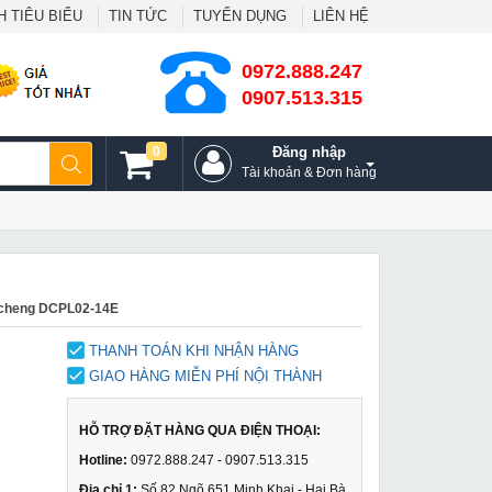
 TIÊU BIỂU
TIN TỨC
TUYỂN DỤNG
LIÊN HỆ
0972.888.247
0907.513.315
0
Đăng nhập
Tài khoản & Đơn hàng
gcheng DCPL02-14E
THANH TOÁN KHI NHẬN HÀNG
GIAO HÀNG MIỄN PHÍ NỘI THÀNH
HỖ TRỢ ĐẶT HÀNG QUA ĐIỆN THOẠI:
Hotline:
0972.888.247 - 0907.513.315
Địa chỉ 1:
Số 82 Ngõ 651 Minh Khai - Hai Bà