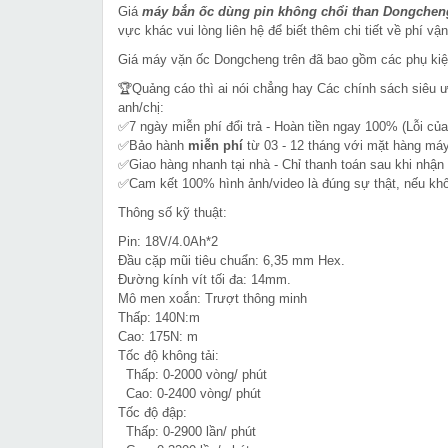
Giá
máy bắn ốc dùng pin không chổi than Dongchen
vực khác vui lòng liên hệ để biết thêm chi tiết về phí vậ
Giá máy vặn ốc Dongcheng trên đã bao gồm các phụ kiệ
🏆Quảng cáo thì ai nói chẳng hay Các chính sách siêu 
anh/chị:
✅7 ngày miễn phí đổi trả - Hoàn tiền ngay 100% (Lỗi của
✅Bảo hành
miễn phí
từ 03 - 12 tháng với mặt hàng máy
✅Giao hàng nhanh tại nhà - Chỉ thanh toán sau khi nhận
✅Cam kết 100% hình ảnh/video là đúng sự thật, nếu k
Thông số kỹ thuật:
Pin: 18V/4.0Ah*2
Đầu cặp mũi tiêu chuẩn: 6,35 mm Hex.
Đường kính vít tối đa: 14mm.
Mô men xoắn: Trượt thông minh
Thấp: 140N:m
Cao: 175N: m
Tốc độ không tải:
Thấp: 0-2000 vòng/ phút
Cao: 0-2400 vòng/ phút
Tốc độ đập:
Thấp: 0-2900 lần/ phút