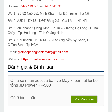
Hotline:
0965.419.555
or
0907.513.315
Đ/c 1: Số 82 Ngõ 651 Minh Khai - Hai Bà Trưng - Hà Nội.
Đ/c 2: A3D1 - DX13 - KĐT Đặng Xá - Gia Lâm - Hà Nội
Đ/c 3: chi nhánh Quảng Ninh: Số 1052 đường Hạ Long - P. Bãi
Cháy - Tp. Hạ Long - Tỉnh Quảng Ninh
Đ/c 4: Chi nhánh TP. HCM - 70/55/3 Nguyễn Sỹ Sách, P.15,
Q.Tân Bình, Tp.HCM
Email:
giaiphapcongnghiepvn@gmail.com
Website:
https://thietbidiencamtay.com
Đánh giá & Bình luận
Chia sẻ nhận xét của bạn về Máy khoan rút lõi bê
tông JD Power KF-500
Có 0 bình luận:
Viết đánh giá