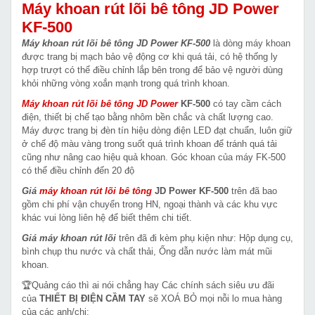
Máy khoan rút lõi bê tông JD Power
KF-500
Máy khoan rút lõi bê tông JD Power KF-500
là dòng máy khoan
được trang bị mạch bảo vệ động cơ khi quá tải, có hệ thống ly
hợp trượt có thể điều chỉnh lắp bên trong để bảo vệ người dùng
khỏi những vòng xoắn mạnh trong quá trình khoan.
Máy khoan rút lõi bê tông JD Power
KF-500
có tay cầm cách
điện, thiết bị chế tạo bằng nhôm bền chắc và chất lượng cao.
Máy được trang bị đèn tín hiệu dòng điện LED đạt chuẩn, luôn giữ
ở chế độ màu vàng trong suốt quá trình khoan để tránh quá tải
cũng như nâng cao hiệu quả khoan. Góc khoan của máy FK-500
có thể điều chỉnh đến 20 độ
Giá
máy khoan rút lõi bê tông
JD Power KF-500
trên đã bao
gồm chi phí vận chuyển trong HN, ngoại thành và các khu vực
khác vui lòng liên hệ để biết thêm chi tiết.
Giá máy khoan rút lõi
trên đã đi kèm phụ kiện như: Hộp dụng cụ,
bình chụp thu nước và chất thải, Ống dẫn nước làm mát mũi
khoan.
🏆Quảng cáo thì ai nói chẳng hay Các chính sách siêu ưu đãi
của
THIẾT BỊ ĐIỆN CẦM TAY
sẽ XOÁ BỎ mọi nỗi lo mua hàng
của các anh/chị: