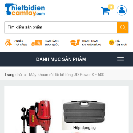
0
TOGGLE
DANH MỤC SẢN PHÂM
NAVIGATION
Trang chủ
»
Máy khoan rút lõi bê tông JD Power KF-500