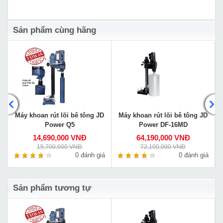
Sản phẩm cùng hãng
D
Máy khoan rút lõi bê tông JD
Máy khoan rút lõi bê tông JD
Power Q5
Power DF-16MD
14,690,000 VNĐ
64,190,000 VNĐ
15,700,000 VNĐ
72,100,000 VNĐ
á
0 đánh giá
0 đánh giá
Sản phẩm tương tự