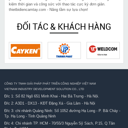
kiệm thời gian và công sức với thao tác cực kỳ đơn giản.
thietbidiencamtay.com - Nâng tầm sự lựa chọn!
ĐỐI TÁC & KHÁCH HÀNG
CÔNG TY TNHH GIẢI PHÁP PHÁT TRIỂN CÔNG NGHIỆP VIỆT NAM
VIETNAM INDUSTRY DEVELOPMENT SOLUTION CO., LTD
Đ/c 1: Số 82 Ngõ 651 Minh Khai - Hai Bà Trưng - Hà Nội.
Đ/c 2: A3D1 - DX13 - KĐT Đặng Xá - Gia Lâm - Hà Nội
Đ/c 3: chi nhánh Quảng Ninh: Số 1052 đường Hạ Long - P. Bãi Cháy -
Tp. Hạ Long - Tỉnh Quảng Ninh
Đ/c 4: Chi nhánh TP. HCM - 70/55/3 Nguyễn Sỹ Sách, P.15, Q.Tân