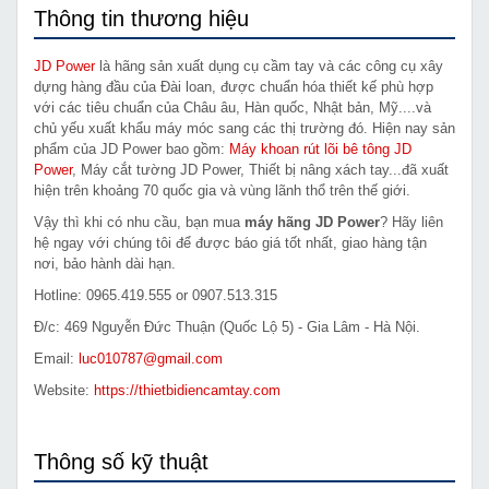
Thông tin thương hiệu
JD Power
là hãng sản xuất dụng cụ cầm tay và các công cụ xây
dựng hàng đầu của Đài loan, được chuẩn hóa thiết kế phù hợp
với các tiêu chuẩn của Châu âu, Hàn quốc, Nhật bản, Mỹ....và
chủ yếu xuất khẩu máy móc sang các thị trường đó. Hiện nay sản
phẩm của JD Power bao gồm:
Máy khoan rút lõi bê tông JD
Power
, Máy cắt tường JD Power, Thiết bị nâng xách tay...đã xuất
hiện trên khoảng 70 quốc gia và vùng lãnh thổ trên thế giới.
Vậy thì khi có nhu cầu, bạn mua
máy hãng JD Power
? Hãy liên
hệ ngay với chúng tôi để được báo giá tốt nhất, giao hàng tận
nơi, bảo hành dài hạn.
Hotline: 0965.419.555 or 0907.513.315
Đ/c: 469 Nguyễn Đức Thuận (Quốc Lộ 5) - Gia Lâm - Hà Nội.
Email:
luc010787@gmail.com
Website:
https://thietbidiencamtay.com
Thông số kỹ thuật