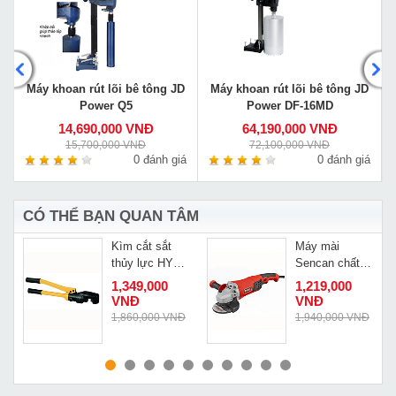
D
Máy khoan rút lõi bê tông JD
Máy khoan rút lõi bê tông JD
Power Q5
Power DF-16MD
14,690,000 VNĐ
64,190,000 VNĐ
15,700,000 VNĐ
72,100,000 VNĐ
á
0 đánh giá
0 đánh giá
CÓ THỂ BẠN QUAN TÂM
Kìm cắt sắt
Máy mài
thủy lực HY
Sencan chất
K
16A
lượng cao
1,349,000
1,219,000
541207
VNĐ
VNĐ
Đ
1,860,000 VNĐ
1,940,000 VNĐ
MUA NGAY
MUA NGAY