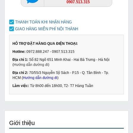
0907.513.315
THANH TOÁN KHI NHẬN HÀNG
GIAO HÀNG MIỄN PHÍ NỘI THÀNH
HỖ TRỢ ĐẶT HÀNG QUA ĐIỆN THOẠI:
Hotline:
0972.888.247 - 0907.513.315
Địa chỉ 1:
Số 82 Ngõ 651 Minh Khai - Hai Bà Trưng - Hà Nội
(
Hướng dẫn đường đi
)
Địa chỉ 2:
70/55/3 Nguyễn Sỹ Sách - P.15 - Q. Tân Bình - Tp.
HCM (
Hướng dẫn đường đi
)
Làm việc:
Từ 8h00 đến 18h00, T2- T7 Hàng Tuần
Giới thiệu