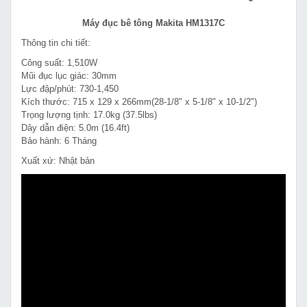
Máy đục bê tông Makita HM1317C
Thông tin chi tiết:
Công suất: 1,510W
Mũi đục lục giác: 30mm
Lực đập/phút: 730-1,450
Kích thước: 715 x 129 x 266mm(28-1/8" x 5-1/8" x 10-1/2")
Trọng lượng tịnh: 17.0kg (37.5lbs)
Dây dẫn điện: 5.0m (16.4ft)
Bảo hành: 6 Tháng
Xuất xứ: Nhật bản