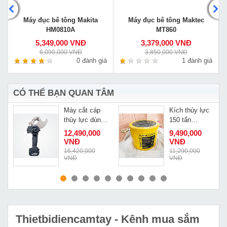
Máy đục bê tông Makita
Máy đục bê tông Maktec
HM0810A
MT860
5,349,000 VNĐ
3,379,000 VNĐ
6,090,000 VNĐ
3,850,000 VNĐ
á
0 đánh giá
1 đánh giá
CÓ THỂ BẠN QUAN TÂM
Máy cắt cáp
Kích thủy lực
d
thủy lực dùng
150 tấn
pin Changyou
100mm
12,490,000
9,490,000
cao cấp EC-
Changyou
VNĐ
VNĐ
50M
RSC-150100
16,420,000
11,290,000
VNĐ
VNĐ
MUA NGAY
MUA NGAY
Thietbidiencamtay
- Kênh mua sắm