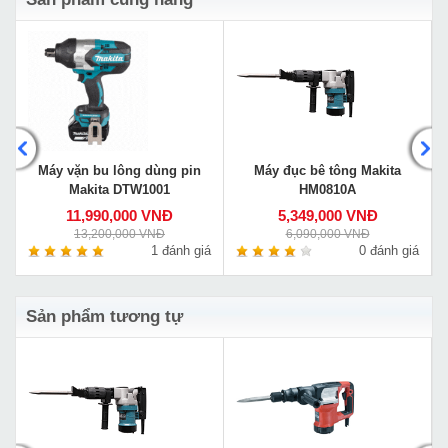
Máy vặn bu lông dùng pin
Máy đục bê tông Makita
Makita DTW1001
HM0810A
11,990,000 VNĐ
5,349,000 VNĐ
13,200,000 VNĐ
6,090,000 VNĐ
á
1 đánh giá
0 đánh giá
Sản phẩm tương tự