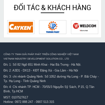
ĐỐI TÁC & KHÁCH HÀNG
CÔNG TY TNHH GIẢI PHÁP PHÁT TRIỂN CÔNG NGHIỆP VIỆT NAM
VIETNAM INDUSTRY DEVELOPMENT SOLUTION CO., LTD
Đ/c 1: Số 82 Ngõ 651 Minh Khai - Hai Bà Trưng - Hà Nội.
Đ/c 2: A3D1 - DX13 - KĐT Đặng Xá - Gia Lâm - Hà Nội
Đ/c 3: chi nhánh Quảng Ninh: Số 1052 đường Hạ Long - P. Bãi Cháy -
Tp. Hạ Long - Tỉnh Quảng Ninh
Đ/c 4: Chi nhánh TP. HCM - 70/55/3 Nguyễn Sỹ Sách, P.15, Q.Tân
Bình, Tp.HCM
MST: 0107527617
Hotline:
0972.888.247
-
0907.513.315