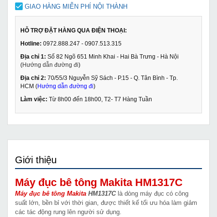
GIAO HÀNG MIỄN PHÍ NỘI THÀNH
HỖ TRỢ ĐẶT HÀNG QUA ĐIỆN THOẠI:
Hotline:
0972.888.247 - 0907.513.315
Địa chỉ 1:
Số 82 Ngõ 651 Minh Khai - Hai Bà Trưng - Hà Nội
(
Hướng dẫn đường đi
)
Địa chỉ 2:
70/55/3 Nguyễn Sỹ Sách - P.15 - Q. Tân Bình - Tp.
HCM (
Hướng dẫn đường đi
)
Làm việc:
Từ 8h00 đến 18h00, T2- T7 Hàng Tuần
Giới thiệu
Máy đục bê tông Makita HM1317C
Máy đục bê tông Makita
HM1317C
là dòng máy đục có công
suất lớn, bền bỉ với thời gian, được thiết kế tối ưu hóa làm giảm
các tác động rung lên người sử dụng.