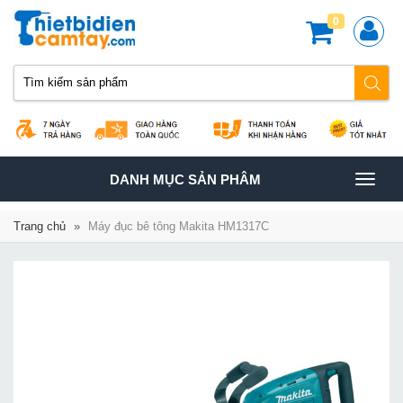
0
TOGGLE
DANH MỤC SẢN PHÂM
NAVIGATION
Trang chủ
»
Máy đục bê tông Makita HM1317C