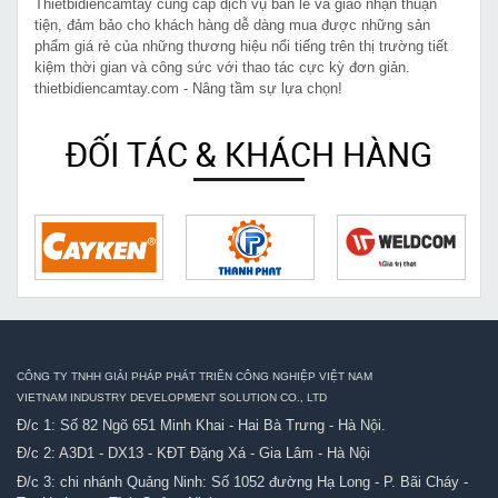
Thietbidiencamtay cung cấp dịch vụ bán lẻ và giao nhận thuận
tiện, đảm bảo cho khách hàng dễ dàng mua được những sản
phẩm giá rẻ của những thương hiệu nổi tiếng trên thị trường tiết
kiệm thời gian và công sức với thao tác cực kỳ đơn giản.
thietbidiencamtay.com - Nâng tầm sự lựa chọn!
ĐỐI TÁC & KHÁCH HÀNG
CÔNG TY TNHH GIẢI PHÁP PHÁT TRIỂN CÔNG NGHIỆP VIỆT NAM
VIETNAM INDUSTRY DEVELOPMENT SOLUTION CO., LTD
Đ/c 1: Số 82 Ngõ 651 Minh Khai - Hai Bà Trưng - Hà Nội.
Đ/c 2: A3D1 - DX13 - KĐT Đặng Xá - Gia Lâm - Hà Nội
Đ/c 3: chi nhánh Quảng Ninh: Số 1052 đường Hạ Long - P. Bãi Cháy -