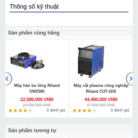
Thông số kỹ thuật
Sản phẩm cùng hãng
Máy hàn bu lông Riland
Máy cắt plasma công nghiệp
SW2500
Riland CUT-165I
22,590,000 VNĐ
44,490,000 VNĐ
24,900,000 VNĐ
47,900,000 VNĐ
á
0 đánh giá
0 đánh giá
Sản phẩm tương tự