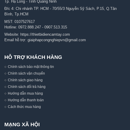
Tp. Hạ Long - Tỉnh Quảng Ninh
Đ/c 4: Chi nhánh TP. HCM - 70/55/3 Nguyễn Sỹ Sách, P.15, Q.Tân
Bình, Tp.HCM
MST: 0107527617
Hotline:
0972.888.247
-
0907.513.315
Website:
https://thietbidiencamtay.com
Email hỗ trợ:
giaiphapcongnghiepvn@gmail.com
HỖ TRỢ KHÁCH HÀNG
Chính sách bảo mật thông tin
Chính sách vận chuyển
Chính sách giao hàng
Chính sách đổi trả hàng
Hướng dẫn mua hàng
Hướng dẫn thanh toán
Cách thức mua hàng
MẠNG XÃ HỘI