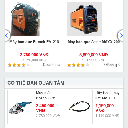
G
Máy hàn que Fumak FM 216
Máy hàn que Jasic MAXX 200
2,750,000 VNĐ
5,890,000 VNĐ
3,150,000 VNĐ
6,215,000 VNĐ
á
0 đánh giá
0 đánh giá
CÓ THỂ BẠN QUAN TÂM
Máy mài
Dây tuy ô thủy
Bosch GWS
lực 6m TOTL-
20-180
6
2,450,000
1,190,000
VNĐ
VNĐ
Đ
2,780,000 VNĐ
1,490,000 VNĐ