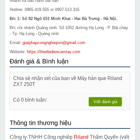
nhanh và bảo hành dài hạn.
Hotline: 0965.419.555 or 0907.513.315
Đ/c 1: Số 82 Ngõ 651 Minh Khai - Hai Bà Trưng - Hà Nội.
Đ/c chi nhánh Quảng ninh: Số 1052 đường Hạ Long - P. Bãi cháy
- Tp. Hạ Long - Quảng ninh
Email:
giaiphapcongnghiepvn@gmail.com
Website:
https://thietbidiencamtay.com
Đánh giá & Bình luận
Chia sẻ nhận xét của bạn về Máy hàn que Riland
ZX7 250T
Có 0 bình luận:
Viết đánh giá
Thông tin thương hiệu
Công ty TNHH Công nghiệp
Riland
Thẩm Quyến (viết