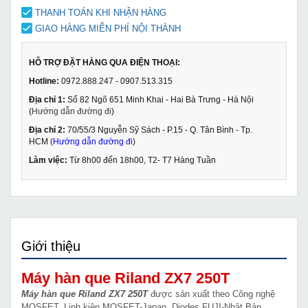
THANH TOÁN KHI NHẬN HÀNG
GIAO HÀNG MIỄN PHÍ NỘI THÀNH
HỖ TRỢ ĐẶT HÀNG QUA ĐIỆN THOẠI:
Hotline:
0972.888.247 - 0907.513.315
Địa chỉ 1:
Số 82 Ngõ 651 Minh Khai - Hai Bà Trưng - Hà Nội
(
Hướng dẫn đường đi
)
Địa chỉ 2:
70/55/3 Nguyễn Sỹ Sách - P.15 - Q. Tân Bình - Tp.
HCM (
Hướng dẫn đường đi
)
Làm việc:
Từ 8h00 đến 18h00, T2- T7 Hàng Tuần
Giới thiệu
Máy hàn que Riland ZX7 250T
Máy hàn que Riland ZX7 250T
được sản xuất theo Công nghệ
MOSFET, Linh kiện MOSFET-Japan, Diodes FUJI-Nhật Bản,