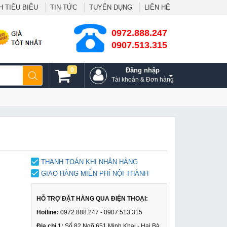
 TIÊU BIỂU
TIN TỨC
TUYỂN DỤNG
LIÊN HỆ
0972.888.247
0907.513.315
0
Đăng nhập
Tài khoản & Đơn hàng
THANH TOÁN KHI NHẬN HÀNG
GIAO HÀNG MIỄN PHÍ NỘI THÀNH
HỖ TRỢ ĐẶT HÀNG QUA ĐIỆN THOẠI:
Hotline:
0972.888.247 - 0907.513.315
Địa chỉ 1:
Số 82 Ngõ 651 Minh Khai - Hai Bà