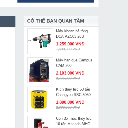
Kích thủy lực rỗng tâm
MUA NGAY
100 tấn Changyou
RCH10075
17,490,000 VNĐ
19,900,000 VNĐ
CÓ THỂ BẠN QUAN TÂM
Máy khoan bê tông
MUA NGAY
DCA AZC03 26B
1,259,000 VNĐ
1,690,000 VNĐ
Máy hàn que Campus
MUA NGAY
CAM-200
2,103,000 VNĐ
2,775,000 VNĐ
Kích thủy lực 50 tấn
MUA NGAY
Changyou RSC-5050
1,890,000 VNĐ
2,390,000 VNĐ
Con đội móc thủy lực
MUA NGAY
10 tấn Masada MHC-