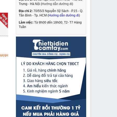
Trưng - Hà Nội (
Hướng dẫn đường đi
)
Địa chỉ 2:
70/55/3 Nguyễn Sỹ Sách - P.15 - Q.
Thước đo khoảng cách
Tân Bình - Tp. HCM (
Hướng dẫn đường đi
)
Quaiyou QY1080
Làm việc:
Từ 8h00 đến 18h00, T2- T7 Hàng
1,099,000 VNĐ
Tuần
1,550,000 VNĐ
Pa lăng xích kéo tay 3
MUA NGAY
tấn 3m Nitto 30VP5
2,719,000 VNĐ
HANH
2,985,000 VNĐ
Máy bào tường JP 001
MUA NGAY
2,590,000 VNĐ
3,320,000 VNĐ
Máy hàn MIG/MAG
MUA NGAY
KR-500
32,500,000 VNĐ
33,200,000 VNĐ