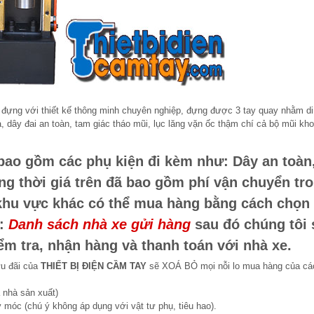
ựng với thiết kế thông minh chuyên nghiệp, đựng được 3 tay quay nhằm di
 dây đai an toàn, tam giác tháo mũi, lục lăng vặn ốc thậm chí cả bộ mũi kh
bao gồm các phụ kiện đi kèm như: Dây an toàn
ng thời giá trên đã bao gồm phí vận chuyển tr
 khu vực khác có thể mua hàng bằng cách chọn
u:
Danh sách nhà xe gửi hàng
sau đó chúng tôi 
ểm tra, nhận hàng và thanh toán với nhà xe.
ưu đãi của
THIẾT BỊ ĐIỆN CẦM TAY
sẽ XOÁ BỎ mọi nỗi lo mua hàng của cá
 nhà sản xuất)
 móc (chú ý không áp dụng với vật tư phụ, tiêu hao).