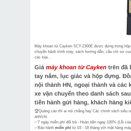
Máy khoan từ Cayken SCY-2300E được đựng trong hộp đ
chuyển hành trình máy, sách hướng dẫn, cầu chì sơ cua,
các loại...
Giá
máy khoan từ Cayken
trên đã 
tay nắm, lục giác và hộp đựng. Đồ
nội thành HN, ngoại thành và các
xe vận chuyển theo danh sách sa
tiến hành gửi hàng, khách hàng ki
🏆Quảng cáo thì ai nói chẳng hay Các chính sách siêu 
anh/chị:
✅7 ngày miễn phí đổi trả - Hoàn tiền ngay 100% (Lỗi của
✅Bảo hành
miễn phí
từ 03 - 18 tháng với mặt hàng máy