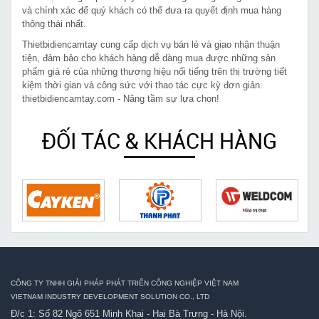
và chính xác để quý khách có thể đưa ra quyết định mua hàng
thông thái nhất.
Thietbidiencamtay cung cấp dịch vụ bán lẻ và giao nhận thuận
tiện, đảm bảo cho khách hàng dễ dàng mua được những sản
phẩm giá rẻ của những thương hiệu nổi tiếng trên thị trường tiết
kiệm thời gian và công sức với thao tác cực kỳ đơn giản.
thietbidiencamtay.com - Nâng tầm sự lựa chọn!
ĐỐI TÁC & KHÁCH HÀNG
CÔNG TY TNHH GIẢI PHÁP PHÁT TRIỂN CÔNG NGHIỆP VIỆT NAM
VIETNAM INDUSTRY DEVELOPMENT SOLUTION CO., LTD
Đ/c 1: Số 82 Ngõ 651 Minh Khai - Hai Bà Trưng - Hà Nội.