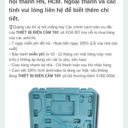
nội thành HN, HCM. Ngoại thành và các
tỉnh vui lòng liên hệ để biết thêm chi
tiết.
🏆Quảng cáo thì ai nói chẳng hay Các chính sách siêu ưu đãi
của
THIẾT BỊ ĐIỆN CẦM TAY
sẽ XOÁ BỎ mọi nỗi lo mua hàng
của các anh/chị:
✅7 ngày miễn phí đổi trả - Hoàn tiền ngay 100% (Lỗi của nhà sản
xuất)
✅Bảo hành
miễn phí
từ 03 - 12 tháng với mặt hàng máy móc
(chú ý không áp dụng với vật tư phụ, tiêu hao).
✅Giao hàng nhanh tại nhà - Chỉ thanh toán sau khi nhận hàng
✅Cam kết 100% hình ảnh/video là đúng sự thật, nếu không
đúng
THIẾT BỊ ĐIỆN CẦM TAY
sẽ bồi thường thêm 9.000.000đ