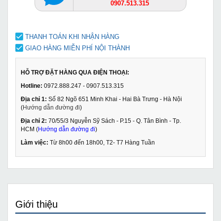
0907.513.315
THANH TOÁN KHI NHẬN HÀNG
GIAO HÀNG MIỄN PHÍ NỘI THÀNH
HỖ TRỢ ĐẶT HÀNG QUA ĐIỆN THOẠI:
Hotline:
0972.888.247 - 0907.513.315
Địa chỉ 1:
Số 82 Ngõ 651 Minh Khai - Hai Bà Trưng - Hà Nội
(
Hướng dẫn đường đi
)
Địa chỉ 2:
70/55/3 Nguyễn Sỹ Sách - P.15 - Q. Tân Bình - Tp.
HCM (
Hướng dẫn đường đi
)
Làm việc:
Từ 8h00 đến 18h00, T2- T7 Hàng Tuần
Giới thiệu