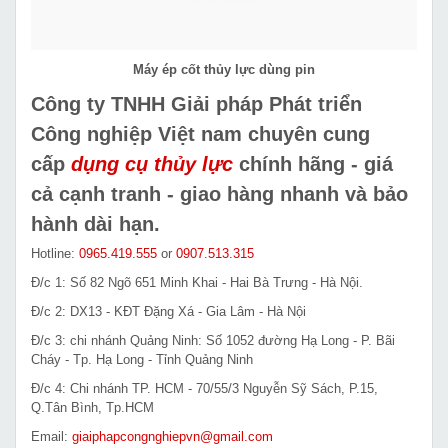
Máy ép cốt thủy lực dùng pin
Công ty TNHH Giải pháp Phát triển
Công nghiệp Việt nam chuyên cung
cấp
dụng cụ thủy lực
chính hãng - giá
cả cạnh tranh - giao hàng nhanh và bảo
hành dài hạn.
Hotline:
0965.419.555
or
0907.513.315
Đ/c 1: Số 82 Ngõ 651 Minh Khai - Hai Bà Trưng - Hà Nội.
Đ/c 2: DX13 - KĐT Đặng Xá - Gia Lâm - Hà Nội
Đ/c 3: chi nhánh Quảng Ninh: Số 1052 đường Hạ Long - P. Bãi
Cháy - Tp. Hạ Long - Tỉnh Quảng Ninh
Đ/c 4: Chi nhánh TP. HCM - 70/55/3 Nguyễn Sỹ Sách, P.15,
Q.Tân Bình, Tp.HCM
Email:
giaiphapcongnghiepvn@gmail.com