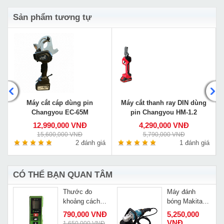
Sản phẩm tương tự
Máy cắt cáp dùng pin
Máy cắt thanh ray DIN dùng
Changyou EC-65M
pin Changyou HM-1.2
12,990,000 VNĐ
4,290,000 VNĐ
15,600,000 VNĐ
5,790,000 VNĐ
á
2 đánh giá
1 đánh giá
CÓ THỂ BẠN QUAN TÂM
Thước đo
Máy đánh
khoảng cách
bóng Makita
laze Alien AL-
9227C
790,000 VNĐ
5,250,000
40
VNĐ
1,650,000 VNĐ