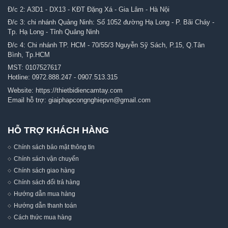
Đ/c 2: A3D1 - DX13 - KĐT Đặng Xá - Gia Lâm - Hà Nội
Đ/c 3: chi nhánh Quảng Ninh: Số 1052 đường Hạ Long - P. Bãi Cháy -
Tp. Hạ Long - Tỉnh Quảng Ninh
Đ/c 4: Chi nhánh TP. HCM - 70/55/3 Nguyễn Sỹ Sách, P.15, Q.Tân
Bình, Tp.HCM
MST: 0107527617
Hotline:
0972.888.247
-
0907.513.315
Website:
https://thietbidiencamtay.com
Email hỗ trợ:
giaiphapcongnghiepvn@gmail.com
HỖ TRỢ KHÁCH HÀNG
Chính sách bảo mật thông tin
Chính sách vận chuyển
Chính sách giao hàng
Chính sách đổi trả hàng
Hướng dẫn mua hàng
Hướng dẫn thanh toán
Cách thức mua hàng