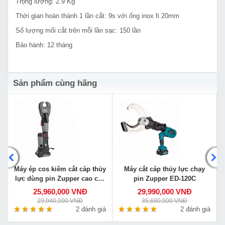
Trọng lượng: 2.9 Kg
Thời gian hoàn thành 1 lần cắt: 9s với ống inox fi 20mm
Số lượng mối cắt trên mỗi lần sạc: 150 lần
Bảo hành: 12 tháng
Sản phẩm cùng hãng
Máy ép cos kiêm cắt cáp thủy
Máy cắt cáp thủy lực chạy
lực dùng pin Zupper cao cấp
pin Zupper ED-120C
PZ-2430C
25,960,000 VNĐ
29,990,000 VNĐ
29,940,000 VNĐ
35,680,000 VNĐ
á
2 đánh giá
2 đánh giá