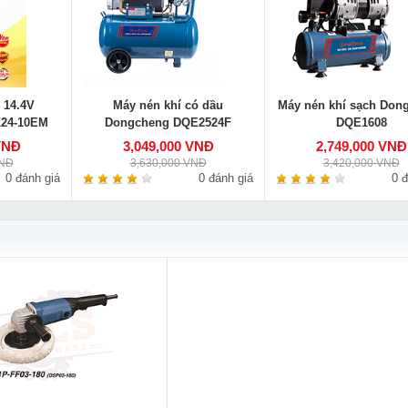
 14.4V
Máy nén khí có dầu
Máy nén khí sạch Don
24-10EM
Dongcheng DQE2524F
DQE1608
VNĐ
3,049,000 VNĐ
2,749,000 VNĐ
VNĐ
3,630,000 VNĐ
3,420,000 VNĐ
0 đánh giá
0 đánh giá
0 đ