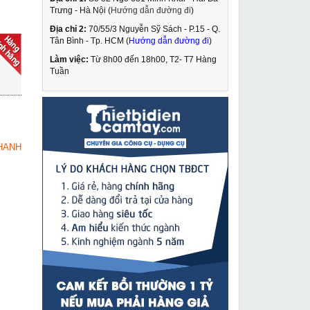
Trưng - Hà Nội (
Hướng dẫn đường đi
)
Địa chỉ 2:
70/55/3 Nguyễn Sỹ Sách - P.15 - Q.
Pa lăng xích kéo tay 1
Tân Bình - Tp. HCM (
Hướng dẫn đường đi
)
tấn Deasan DSN 1.0
Làm việc:
Từ 8h00 đến 18h00, T2- T7 Hàng
1,895,000 VNĐ
Tuần
1,988,000 VNĐ
Máy cắt bê tông tự
MUA NGAY
động Oubao OB-
1200DW
72,690,000 VNĐ
HANH
76,300,000 VNĐ
Máy khoan bắn vít
MUA NGAY
Dongcheng J1Z-FF-10A
519,000 VNĐ
738,000 VNĐ
Máy đột lỗ xà gồ thủy
MUA NGAY
lực Changyou CXG-300
7,490,000 VNĐ
9,920,000 VNĐ