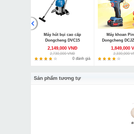
ng Dongcheng
Máy hút bụi cao cấp
Máy khoan Pin
180
Dongcheng DVC15
Dongcheng DCJZ
000 VNĐ
2,149,000 VNĐ
1,849,000 
00 VNĐ
2,730,000 VNĐ
2,330,000 
0 đánh giá
0 đánh giá
Sản phẩm tương tự