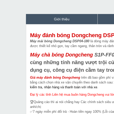
Giới thiệu
Máy đánh bóng Dongcheng DSP
Máy mài bóng Dongcheng DSP04-180
là dòng máy đá
được thiết kế nhỏ gọn, tay cầm ngang, thân tròn và rãn
Máy chà bóng Dongcheng
S1P-FF0
cùng những tính năng vượt trội củ
dụng cụ, công cụ điện cầm tay tron
Giá máy đánh bóng
Dongcheng
trên đã bao gồm phí v
bằng cách chọn nhà xe vận chuyển theo danh sách sau
kiểm tra, nhận hàng và thanh toán với nhà xe
.
Đại lý các tỉnh Liên hệ mua buôn hàng Dongcheng vui lòn
🏆Quảng cáo thì ai nói chẳng hay Các chính sách siêu 
anh/chị:
✅7 ngày miễn phí đổi trả - Hoàn tiền ngay 100% (Lỗi của