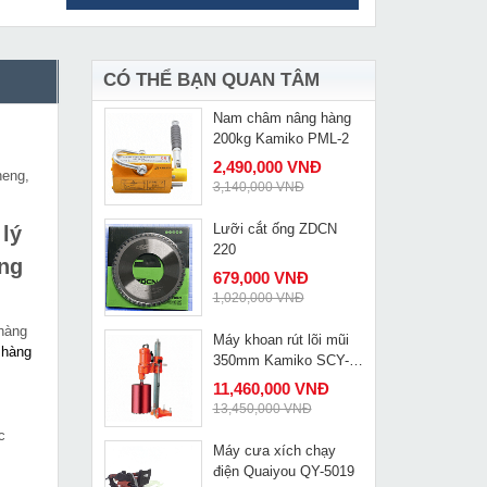
Máy đục bê tông Bosch
MUA NGAY
GSH 11E
13,475,000 VNĐ
14,037,000 VNĐ
CÓ THỂ BẠN QUAN TÂM
Nam châm nâng hàng
MUA NGAY
200kg Kamiko PML-2
2,490,000 VNĐ
heng,
3,140,000 VNĐ
Lưỡi cắt ống ZDCN
lý
MUA NGAY
220
ờng
679,000 VNĐ
1,020,000 VNĐ
 hàng
Máy khoan rút lõi mũi
MUA NGAY
 hàng
350mm Kamiko SCY-
3050
11,460,000 VNĐ
13,450,000 VNĐ
c
Máy cưa xích chạy
MUA NGAY
điện Quaiyou QY-5019