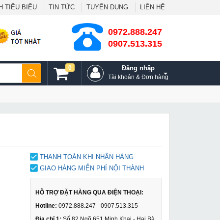
 TIÊU BIỂU
TIN TỨC
TUYỂN DỤNG
LIÊN HỆ
0972.888.247
0907.513.315
0
Đăng nhập
Tài khoản & Đơn hàng
THANH TOÁN KHI NHẬN HÀNG
GIAO HÀNG MIỄN PHÍ NỘI THÀNH
HỖ TRỢ ĐẶT HÀNG QUA ĐIỆN THOẠI:
Hotline:
0972.888.247 - 0907.513.315
Địa chỉ 1:
Số 82 Ngõ 651 Minh Khai - Hai Bà