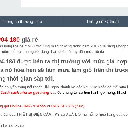
Thông tin thương hiệu
Thông số kỹ thuật
04 180
giá rẻ
nh bóng thế hệ mới được tung ra thị trường trong năm 2018 của hãng Dongc
h mềm, hỗ trợ cho người dùng, hạn chế mỏi tay đến mức tối đa.
4-180
được bán ra thị trường với mức giá hợp 
a nó hứa hẹn sẽ làm mưa làm gió trên thị trư
g thời gian sắp tới.
ận chuyển trong nội thành HN, ngoại thành và các khu vực khác có thể mua
:
Danh sách nhà xe gửi hàng
sau đó chúng tôi sẽ tiến hành gửi hàng, khách
g gọi Hotline: 0965.419.555 or 0907.513.315 (Zalo)
ưu đãi của
THIẾT BỊ ĐIỆN CẦM TAY
sẽ XOÁ BỎ mọi nỗi lo mua hàng của cá
 nhà sản xuất)