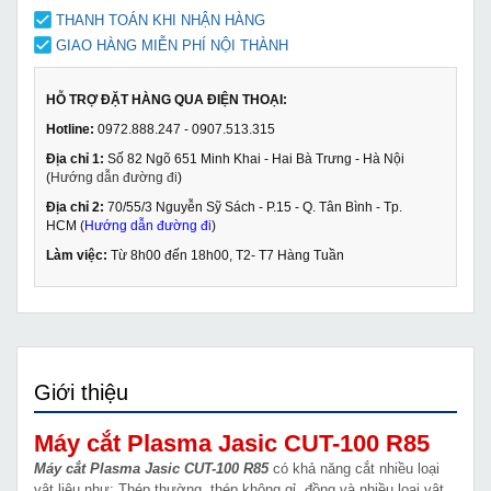
THANH TOÁN KHI NHẬN HÀNG
GIAO HÀNG MIỄN PHÍ NỘI THÀNH
HỖ TRỢ ĐẶT HÀNG QUA ĐIỆN THOẠI:
Hotline:
0972.888.247 - 0907.513.315
Địa chỉ 1:
Số 82 Ngõ 651 Minh Khai - Hai Bà Trưng - Hà Nội
(
Hướng dẫn đường đi
)
Địa chỉ 2:
70/55/3 Nguyễn Sỹ Sách - P.15 - Q. Tân Bình - Tp.
HCM (
Hướng dẫn đường đi
)
Làm việc:
Từ 8h00 đến 18h00, T2- T7 Hàng Tuần
Giới thiệu
Máy cắt Plasma Jasic CUT-100 R85
Máy cắt Plasma Jasic CUT-100 R85
có khả năng cắt nhiều loại
vật liệu như: Thép thường, thép không gỉ, đồng và nhiều loại vật