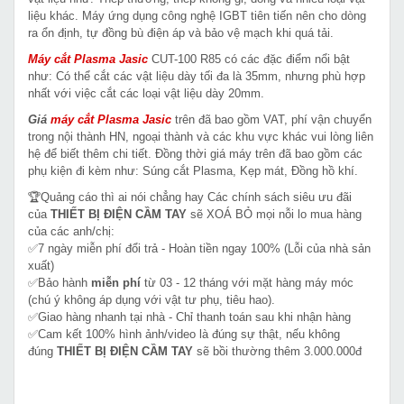
liệu khác. Máy ứng dụng công nghệ IGBT tiên tiến nên cho dòng
ra ổn định, tự đồng bù điện áp và bảo vệ mạch khi quá tải.
Máy cắt Plasma Jasic
CUT-100 R85 có các đặc điểm nổi bật
như: Có thể cắt các vật liệu dày tối đa là 35mm, nhưng phù hợp
nhất với việc cắt các loại vật liệu dày 20mm.
Giá
máy cắt Plasma
Jasic
trên đã bao gồm VAT, phí vận chuyển
trong nội thành HN, ngoại thành và các khu vực khác vui lòng liên
hệ để biết thêm chi tiết. Đồng thời giá máy trên đã bao gồm các
phụ kiện đi kèm như: Súng cắt Plasma, Kẹp mát, Đồng hồ khí.
🏆Quảng cáo thì ai nói chẳng hay Các chính sách siêu ưu đãi
của
THIẾT BỊ ĐIỆN CẦM TAY
sẽ XOÁ BỎ mọi nỗi lo mua hàng
của các anh/chị:
✅7 ngày miễn phí đổi trả - Hoàn tiền ngay 100% (Lỗi của nhà sản
xuất)
✅Bảo hành
miễn phí
từ 03 - 12 tháng với mặt hàng máy móc
(chú ý không áp dụng với vật tư phụ, tiêu hao).
✅Giao hàng nhanh tại nhà - Chỉ thanh toán sau khi nhận hàng
✅Cam kết 100% hình ảnh/video là đúng sự thật, nếu không
đúng
THIẾT BỊ ĐIỆN CẦM TAY
sẽ bồi thường thêm 3.000.000đ