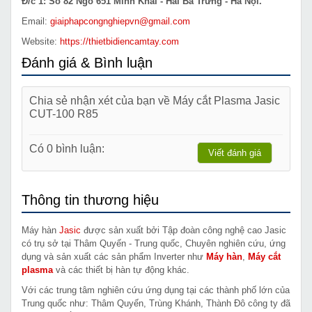
Đ/c 1: Số 82 Ngõ 651 Minh Khai - Hai Bà Trưng - Hà Nội.
Email:
giaiphapcongnghiepvn@gmail.com
Website:
https://thietbidiencamtay.com
Đánh giá & Bình luận
Chia sẻ nhận xét của bạn về Máy cắt Plasma Jasic
CUT-100 R85
Có 0 bình luận:
Viết đánh giá
Thông tin thương hiệu
Máy hàn
Jasic
được sản xuất bởi Tập đoàn công nghệ cao Jasic
có trụ sở tại Thâm Quyến - Trung quốc, Chuyên nghiên cứu, ứng
dụng và sản xuất các sản phẩm Inverter như
Máy hàn
,
Máy cắt
plasma
và các thiết bị hàn tự động khác.
Với các trung tâm nghiên cứu ứng dụng tại các thành phố lớn của
Trung quốc như: Thâm Quyến, Trùng Khánh, Thành Đô công ty đã