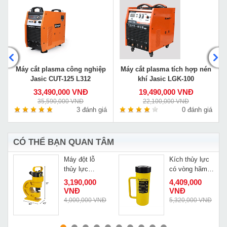
0
Máy cắt plasma công nghiệp
Máy cắt plasma tích hợp nén
Jasic CUT-125 L312
khí Jasic LGK-100
33,490,000 VNĐ
19,490,000 VNĐ
35,590,000 VNĐ
22,100,000 VNĐ
á
3 đánh giá
0 đánh giá
CÓ THỂ BẠN QUAN TÂM
Máy đột lỗ
Kích thủy lực
n
thủy lực
có vòng hãm
Changyou
20 tấn 150mm
3,190,000
4,409,000
CH60
Changyou
VNĐ
VNĐ
CLL-20150
Đ
4,000,000 VNĐ
5,320,000 VNĐ