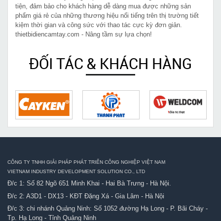
tiện, đảm bảo cho khách hàng dễ dàng mua được những sản
phẩm giá rẻ của những thương hiệu nổi tiếng trên thị trường tiết
kiệm thời gian và công sức với thao tác cực kỳ đơn giản.
thietbidiencamtay.com - Nâng tầm sự lựa chọn!
ĐỐI TÁC & KHÁCH HÀNG
CÔNG TY TNHH GIẢI PHÁP PHÁT TRIỂN CÔNG NGHIỆP VIỆT NAM
VIETNAM INDUSTRY DEVELOPMENT SOLUTION CO., LTD
Đ/c 1: Số 82 Ngõ 651 Minh Khai - Hai Bà Trưng - Hà Nội.
Đ/c 2: A3D1 - DX13 - KĐT Đặng Xá - Gia Lâm - Hà Nội
Đ/c 3: chi nhánh Quảng Ninh: Số 1052 đường Hạ Long - P. Bãi Cháy -
Tp. Hạ Long - Tỉnh Quảng Ninh