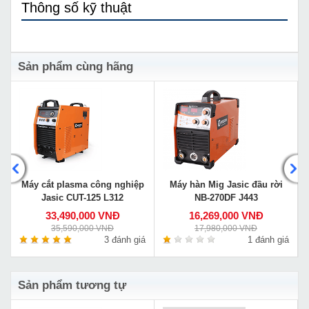
Thông số kỹ thuật
Sản phẩm cùng hãng
Máy cắt plasma công nghiệp
Máy hàn Mig Jasic đầu rời
Jasic CUT-125 L312
NB-270DF J443
33,490,000 VNĐ
16,269,000 VNĐ
35,590,000 VNĐ
17,980,000 VNĐ
á
3 đánh giá
1 đánh giá
Sản phẩm tương tự