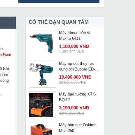
Máy khoan rút lõi
MUA NGAY
Oubao 305mm OB-305
9,639,000 VNĐ
11,300,000 VNĐ
CÓ THỂ BẠN QUAN TÂM
Máy khoan bắn vít
MUA NGAY
Makita 6411
1,180,000 VNĐ
ên
1,350,000 VNĐ
àn Nam
Máy ép cốt thủy lực
MUA NGAY
0 bởi
dùng pin Zupper ED-
 phẩm
400
19,490,000 VNĐ
 công
22,900,000 VNĐ
Máy bào tường XTK-
c
MUA NGAY
BQJ-2
3,199,000 VNĐ
4,075,000 VNĐ
Máy hàn que Oshima
MUA NGAY
Mos 250