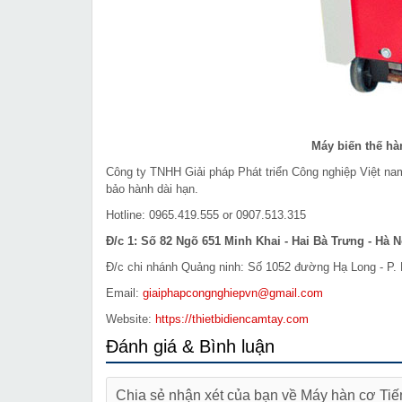
Máy biến thế h
Công ty TNHH Giải pháp Phát triển Công nghiệp Việt n
bảo hành dài hạn.
Hotline: 0965.419.555 or 0907.513.315
Đ/c 1: Số 82 Ngõ 651 Minh Khai - Hai Bà Trưng - Hà N
Đ/c chi nhánh Quảng ninh: Số 1052 đường Hạ Long - P. 
Email:
giaiphapcongnghiepvn@gmail.com
Website:
https://thietbidiencamtay.com
Đánh giá & Bình luận
Chia sẻ nhận xét của bạn về Máy hàn cơ Ti