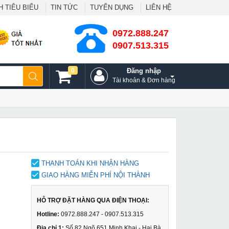
 TIÊU BIỂU
TIN TỨC
TUYỂN DỤNG
LIÊN HỆ
0972.888.247
0907.513.315
0
Đăng nhập
Tài khoản & Đơn hàng
THANH TOÁN KHI NHẬN HÀNG
GIAO HÀNG MIỄN PHÍ NỘI THÀNH
HỖ TRỢ ĐẶT HÀNG QUA ĐIỆN THOẠI:
Hotline:
0972.888.247 - 0907.513.315
Địa chỉ 1:
Số 82 Ngõ 651 Minh Khai - Hai Bà