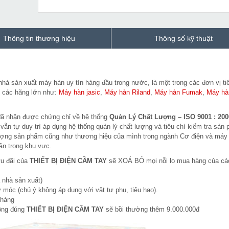
Thông tin thương hiệu
Thông số kỹ thuật
hà sản xuất máy hàn uy tín hàng đầu trong nước, là một trong các đơn vị ti
i các hãng lớn như:
Máy hàn jasic
,
Máy hàn Riland
,
Máy hàn Fumak
,
Máy h
ã nhận được chứng chỉ về hệ thống
Quản Lý Chất Lượng – ISO 9001 : 200
 vẫn tự duy trì áp dụng hệ thống quản lý chất lượng và tiêu chí kiểm tra sản
lượng sản phẩm cũng như thương hiệu của mình trong ngành Cơ điện và máy
ận trong khu vực.
ưu đãi của
THIẾT BỊ ĐIỆN CẦM TAY
sẽ XOÁ BỎ mọi nỗi lo mua hàng của cá
 nhà sản xuất)
 móc (chú ý không áp dụng với vật tư phụ, tiêu hao).
 hàng
hông đúng
THIẾT BỊ ĐIỆN CẦM TAY
sẽ bồi thường thêm 9.000.000đ