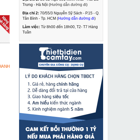
Trưng - Hà Nội (
Hướng dẫn đường đi
)
Địa chỉ 2:
70/55/3 Nguyễn Sỹ Sách - P.15 - Q.
Máy uốn ống thủy lực
Tân Bình - Tp. HCM (
Hướng dẫn đường đi
)
Changyou SWG-1
Làm việc:
Từ 8h00 đến 18h00, T2- T7 Hàng
3,890,000 VNĐ
Tuần
4,670,000 VNĐ
Máy mài Dongcheng
MUA NGAY
S1M-FF10-100
879,000 VNĐ
HANH
1,503,000 VNĐ
Kìm ép cos ống điều
MUA NGAY
hòa FS-7842
3,890,000 VNĐ
4,670,000 VNĐ
Kích thủy lực 2 chiều
MUA NGAY
300 tấn 50mm
Changyou RSC-30050
21,190,000 VNĐ
25,610,000 VNĐ