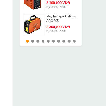
3,100,000 VNĐ
3,450,000 VNĐ
Máy hàn que Oshima
MUA NGAY
ARC 205
2,300,000 VNĐ
2,550,000 VNĐ
Máy uốn ống thủy lực
MUA NGAY
Changyou SWG-1
3,890,000 VNĐ
4,670,000 VNĐ
Máy mài Dongcheng
MUA NGAY
S1M-FF10-100
879,000 VNĐ
1,503,000 VNĐ
Kìm ép cos ống điều
MUA NGAY
hòa FS-7842
3,890,000 VNĐ
4,670,000 VNĐ