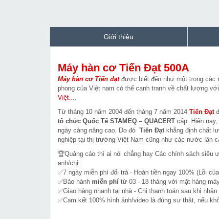
Giới thiệu
Máy hàn cơ Tiến Đạt 500A
Máy hàn cơ Tiến đạt
được biết đến như một trong các n
phong của Việt nam có thể cạnh tranh về chất lượng vớ
Việt
....
Từ tháng 10 năm 2004 đến tháng 7 năm 2014
Tiến Đạt
đ
tổ chức Quốc Tế STAMEQ – QUACERT
cấp. Hiện nay,
ngày càng nâng cao. Do đó
Tiến Đạt
khẳng định chất 
nghiệp tại thị trường Việt Nam cũng như các nước lân c
🏆Quảng cáo thì ai nói chẳng hay Các chính sách siêu 
anh/chị:
✅7 ngày miễn phí đổi trả - Hoàn tiền ngay 100% (Lỗi của
✅Bảo hành
miễn phí
từ 03 - 18 tháng với mặt hàng máy
✅Giao hàng nhanh tại nhà - Chỉ thanh toán sau khi nhận
✅Cam kết 100% hình ảnh/video là đúng sự thật, nếu k