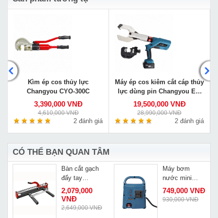
y
Kìm ép cos thủy lực
Máy ép cos kiêm cắt cáp thủy
Changyou CYO-300C
lực dùng pin Changyou EZ-
400/105C
3,390,000 VNĐ
19,500,000 VNĐ
4,610,000 VNĐ
28,990,000 VNĐ
á
2 đánh giá
2 đánh giá
CÓ THỂ BẠN QUAN TÂM
Bàn cắt gạch
Máy bơm
đẩy tay
nước mini
u
Quaiyou QY
thông minh
2,079,000
749,000 VNĐ
8001N
Caowang
VNĐ
930,000 VNĐ
WD01
Đ
2,649,000 VNĐ