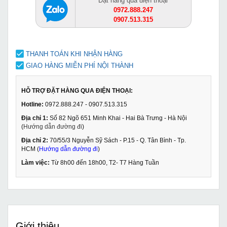
Đặt hàng qua điện thoại
0972.888.247
0907.513.315
THANH TOÁN KHI NHẬN HÀNG
GIAO HÀNG MIỄN PHÍ NỘI THÀNH
HỖ TRỢ ĐẶT HÀNG QUA ĐIỆN THOẠI:
Hotline:
0972.888.247 - 0907.513.315
Địa chỉ 1:
Số 82 Ngõ 651 Minh Khai - Hai Bà Trưng - Hà Nội
(
Hướng dẫn đường đi
)
Địa chỉ 2:
70/55/3 Nguyễn Sỹ Sách - P.15 - Q. Tân Bình - Tp.
HCM (
Hướng dẫn đường đi
)
Làm việc:
Từ 8h00 đến 18h00, T2- T7 Hàng Tuần
Giới thiệu