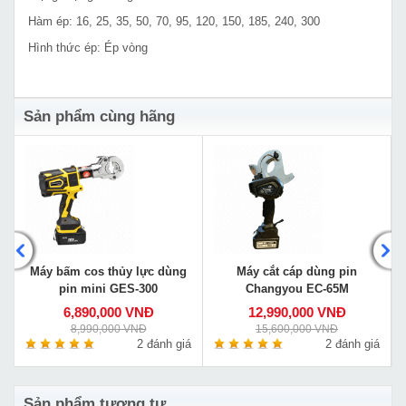
Hàm ép: 16, 25, 35, 50, 70, 95, 120, 150, 185, 240, 300
Hình thức ép: Ép vòng
Sản phẩm cùng hãng
Máy bấm cos thủy lực dùng
Máy cắt cáp dùng pin
pin mini GES-300
Changyou EC-65M
6,890,000 VNĐ
12,990,000 VNĐ
8,990,000 VNĐ
15,600,000 VNĐ
á
2 đánh giá
2 đánh giá
Sản phẩm tương tự