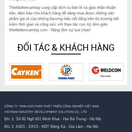
Thietbidiencamtay cung cấp dịch vụ bán lẻ và giao nhận thuận
tiện, đảm bảo cho khách hàng dễ dàng mua được những sản
phẩm giá rẻ của những thương hiệu nổi tiếng trên thị trường tiết
kiệm thời gian và công sức với thao tác cực kỳ đơn giản.
thietbidiencamtay.com - Nâng tầm sự lựa chọn!
ĐỐI TÁC & KHÁCH HÀNG
CÔNG TY TNHH GIẢI PHÁP PHÁT TRIỂN CÔNG NGHIỆP VIỆT NAM
VIETNAM INDUSTRY DEVELOPMENT SOLUTION CO., LTD
Đ/c 1: Số 82 Ngõ 651 Minh Khai - Hai Bà Trưng - Hà Nội.
Đ/c 2: A3D1 - DX13 - KĐT Đặng Xá - Gia Lâm - Hà Nội