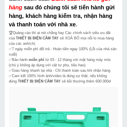
hàng
sau đó chúng tôi sẽ tiến hành gửi
hàng, khách hàng kiểm tra, nhận hàng
và thanh toán với nhà xe
.
🏆Quảng cáo thì ai nói chẳng hay Các chính sách siêu ưu đãi
của
THIẾT BỊ ĐIỆN CẦM TAY
sẽ XOÁ BỎ mọi nỗi lo mua hàng
của các anh/chị:
✅7 ngày miễn phí đổi trả - Hoàn tiền ngay 100% (Lỗi của nhà sản
xuất)
✅Bảo hành
miễn phí
từ 03 - 12 tháng với mặt hàng máy móc
(chú ý không áp dụng với vật tư phụ, tiêu hao).
✅Giao hàng nhanh tại nhà - Chỉ thanh toán sau khi nhận hàng
✅Cam kết 100% hình ảnh/video là đúng sự thật, nếu không
đúng
THIẾT BỊ ĐIỆN CẦM TAY
sẽ bồi thường thêm 600.000đ