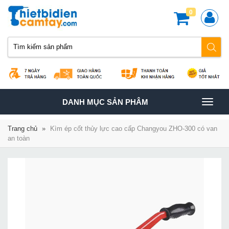
0
TOGGLE
DANH MỤC SẢN PHÂM
NAVIGATION
Trang chủ
»
Kìm ép cốt thủy lực cao cấp Changyou ZHO-300 có van
an toàn