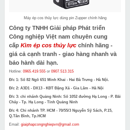
Máy ép cos thủy lực dùng pin Zupper chính hãng
Công ty TNHH Giải pháp Phát triển
Công nghiệp Việt nam chuyên cung
cấp
Kìm ép cos thủy lực
chính hãng -
giá cả cạnh tranh - giao hàng nhanh và
bảo hành dài hạn.
Hotline:
0965.419.555
or
0907.513.315
Đ/c 1: Số 82 Ngõ 651 Minh Khai - Hai Bà Trưng - Hà Nội.
Đ/c 2: A3D1 - DX13 - KĐT Đặng Xá - Gia Lâm - Hà Nội
Đ/c 3: chi nhánh Quảng Ninh: Số 1052 đường Hạ Long - P. Bãi
Cháy - Tp. Hạ Long - Tỉnh Quảng Ninh
Đ/c 4: Chi nhánh TP. HCM - 70/55/3 Nguyễn Sỹ Sách, P.15,
Q.Tân Bình, Tp.HCM
Email:
giaiphapcongnghiepvn@gmail.com