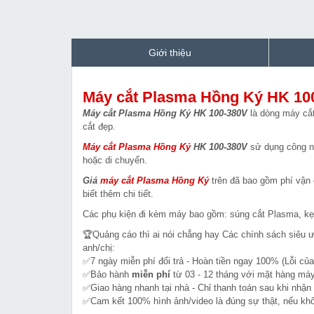
Giới thiệu
Máy cắt Plasma Hồng Ký HK 10
Máy cắt Plasma Hồng Ký HK 100-380V
là dòng máy cắt
cắt đẹp.
Máy cắt Plasma Hồng Ký
HK 100-380V
sử dụng công ng
hoặc di chuyển.
Giá
máy cắt Plasma
Hồng Ký
trên đã bao gồm phí vận 
biết thêm chi tiết.
Các phụ kiện đi kèm máy bao gồm: súng cắt Plasma, kẹ
🏆Quảng cáo thì ai nói chẳng hay Các chính sách siêu 
anh/chị:
✅7 ngày miễn phí đổi trả - Hoàn tiền ngay 100% (Lỗi của
✅Bảo hành
miễn phí
từ 03 - 12 tháng với mặt hàng máy
✅Giao hàng nhanh tại nhà - Chỉ thanh toán sau khi nhận
✅Cam kết 100% hình ảnh/video là đúng sự thật, nếu k