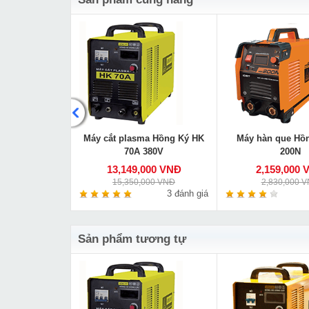
 Hồng Ký HK
Máy cắt plasma Hồng Ký HK
Máy hàn que Hồ
200Y
70A 380V
200N
000 VNĐ
13,149,000 VNĐ
2,159,000 
000 VNĐ
15,350,000 VNĐ
2,830,000 
0 đánh giá
3 đánh giá
Sản phẩm tương tự