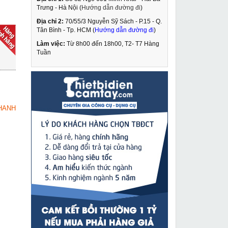
Trưng - Hà Nội (
Hướng dẫn đường đi
)
Địa chỉ 2:
70/55/3 Nguyễn Sỹ Sách - P.15 - Q.
Máy khoan tay
Tân Bình - Tp. HCM (
Hướng dẫn đường đi
)
Dongcheng DJZ06 13
Làm việc:
Từ 8h00 đến 18h00, T2- T7 Hàng
699,000 VNĐ
Tuần
820,000 VNĐ
Pa lăng xích lắc tay 3
MUA NGAY
tấn Deasan D30
3,695,000 VNĐ
HANH
4,012,000 VNĐ
Máy đo khoảng cách
MUA NGAY
Bosch GLM-50
2,449,000 VNĐ
2,860,000 VNĐ
Máy hàn Riland MIG
MUA NGAY
350IJ
29,290,000 VNĐ
32,340,000 VNĐ