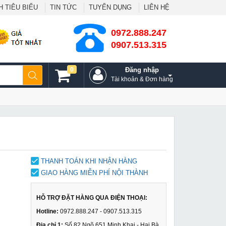
 TIÊU BIỂU
TIN TỨC
TUYỂN DỤNG
LIÊN HỆ
0972.888.247
0907.513.315
0
Đăng nhập
Tài khoản & Đơn hàng
THANH TOÁN KHI NHẬN HÀNG
GIAO HÀNG MIỄN PHÍ NỘI THÀNH
HỖ TRỢ ĐẶT HÀNG QUA ĐIỆN THOẠI:
Hotline:
0972.888.247 - 0907.513.315
Địa chỉ 1:
Số 82 Ngõ 651 Minh Khai - Hai Bà