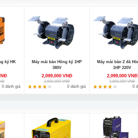
ng ký HK
Máy mài bàn Hồng ký 1HP
Máy mài bàn 2 đá Hồ
380V
1HP 220V
VNĐ
2,099,000 VNĐ
2,099,000 VNĐ
VNĐ
2,650,000 VNĐ
2,650,000 VNĐ
0 đánh giá
0 đánh giá
0 đ