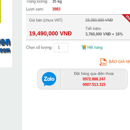
Trọng lượng:
35 kg
Lượt xem:
3983
Giá bán (chưa VAT)
23,250,000 VNĐ
Tiết kiệm
19,490,000 VNĐ
3,760,000 VNĐ = 16%
Chọn số lượng:
Hết hàng
BÁO GIÁ N
Đặt hàng qua điện thoại
0972.888.247
0907.513.315