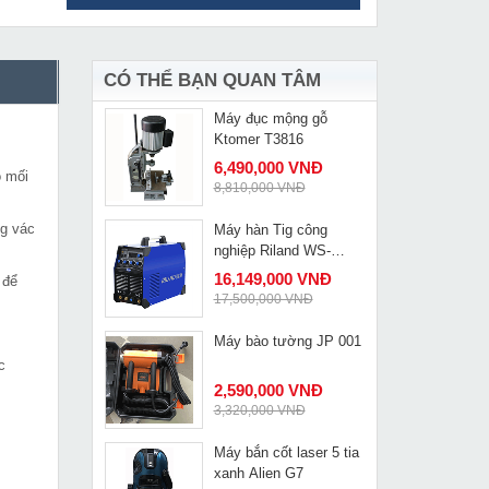
Máy hàn MIG Jasic
MUA NGAY
NB-250E
10,905,000 VNĐ
11,800,000 VNĐ
CÓ THỂ BẠN QUAN TÂM
Máy đục mộng gỗ
MUA NGAY
Ktomer T3816
6,490,000 VNĐ
o mối
8,810,000 VNĐ
ng vác
Máy hàn Tig công
MUA NGAY
nghiệp Riland WS-
400GT
16,149,000 VNĐ
 để
17,500,000 VNĐ
Máy bào tường JP 001
MUA NGAY
c
2,590,000 VNĐ
3,320,000 VNĐ
Máy bắn cốt laser 5 tia
MUA NGAY
xanh Alien G7