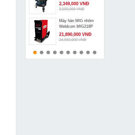
2,349,000 VNĐ
3,090,000 VNĐ
Máy hàn MIG nhôm
MUA NGAY
Weldcom MIG218P
21,890,000 VNĐ
24,950,000 VNĐ
Máy khoan tay
MUA NGAY
Dongcheng DJZ06 13
699,000 VNĐ
820,000 VNĐ
Pa lăng xích lắc tay 3
MUA NGAY
tấn Deasan D30
3,695,000 VNĐ
4,012,000 VNĐ
Máy đo khoảng cách
MUA NGAY
Bosch GLM-50
2,449,000 VNĐ
2,860,000 VNĐ