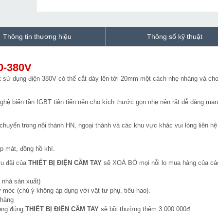
Thông tin thương hiệu
Thông số kỹ thuật
0-380V
 sử dụng điện 380V có thể cắt dày lên tới 20mm một cách nhẹ nhàng và ch
hệ biến tần IGBT tiên tiến nên cho kích thước gọn nhẹ nên rất dễ dàng ma
chuyển trong nội thành HN, ngoại thành và các khu vực khác vui lòng liên hệ
p mát, đồng hồ khí.
ưu đãi của
THIẾT BỊ ĐIỆN CẦM TAY
sẽ XOÁ BỎ mọi nỗi lo mua hàng của cá
 nhà sản xuất)
 móc (chú ý không áp dụng với vật tư phụ, tiêu hao).
 hàng
hông đúng
THIẾT BỊ ĐIỆN CẦM TAY
sẽ bồi thường thêm 3.000.000đ