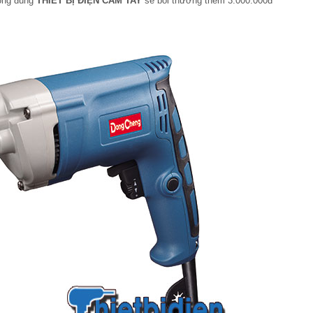
hông đúng
THIẾT BỊ ĐIỆN CẦM TAY
sẽ bồi thường thêm 3.000.000đ