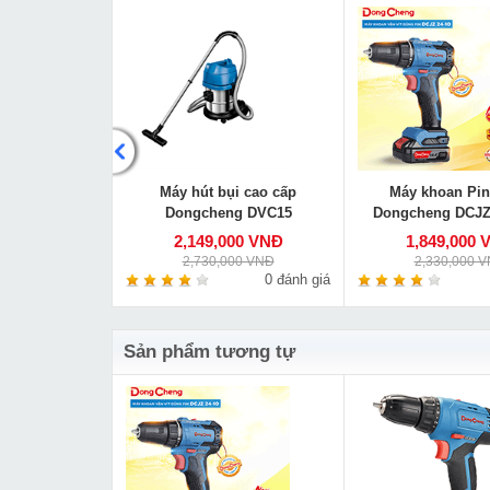
ng Dongcheng
Máy hút bụi cao cấp
Máy khoan Pin
180
Dongcheng DVC15
Dongcheng DCJZ
000 VNĐ
2,149,000 VNĐ
1,849,000 
00 VNĐ
2,730,000 VNĐ
2,330,000 
0 đánh giá
0 đánh giá
Sản phẩm tương tự