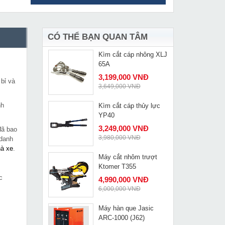
Kích thủy lực 10 tấn
MUA NGAY
Changyou FPY-101
990,000 VNĐ
1,390,000 VNĐ
CÓ THỂ BẠN QUAN TÂM
Kìm cắt cáp nhông XLJ
MUA NGAY
65A
3,199,000 VNĐ
bỉ và
3,649,000 VNĐ
nh
Kìm cắt cáp thủy lực
MUA NGAY
YP40
3,249,000 VNĐ
đã bao
3,980,000 VNĐ
 danh
hà xe
.
Máy cắt nhôm trượt
MUA NGAY
Ktomer T355
c
4,990,000 VNĐ
6,000,000 VNĐ
Máy hàn que Jasic
MUA NGAY
ARC-1000 (J62)