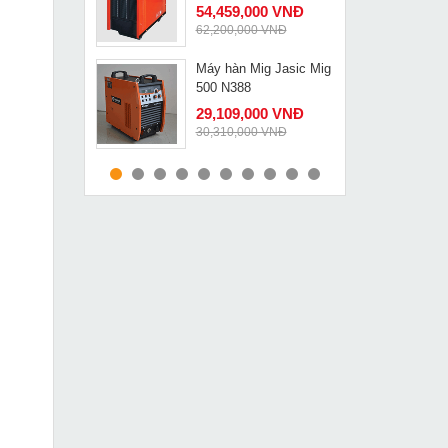
54,459,000 VNĐ
62,200,000 VNĐ
Máy hàn Mig Jasic Mig
MUA NGAY
500 N388
29,109,000 VNĐ
30,310,000 VNĐ
Máy cắt sắt Feg EG-
MUA NGAY
936
1,830,000 VNĐ
2,580,000 VNĐ
Máy hàn Tig Riland
MUA NGAY
300A
10,949,000 VNĐ
11,930,000 VNĐ
Pa lăng xích kéo tay 1
MUA NGAY
tấn 5m Kamiko 10VP5
1,649,000 VNĐ
2,470,000 VNĐ