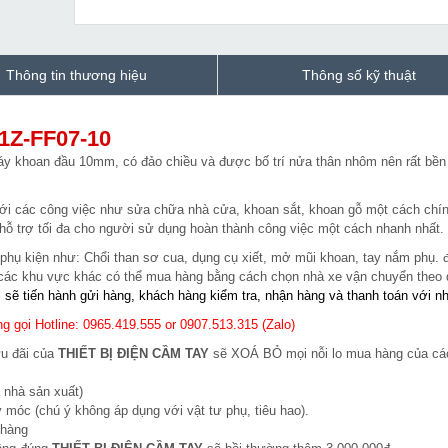
Thông tin thương hiệu
Thông số kỹ thuật
1Z-FF07-10
y khoan đầu 10mm, có đảo chiều và được bố trí nửa thân nhôm nên rất bền 
i các công việc như sửa chữa nhà cửa, khoan sắt, khoan gỗ một cách chí
hỗ trợ tối đa cho người sử dụng hoàn thành công việc một cách nhanh nhất.
phụ kiện như: Chổi than sơ cua, dụng cụ xiết, mở mũi khoan, tay nắm phụ. 
à các khu vực khác có thể mua hàng bằng cách chọn nhà xe vận chuyển theo
i sẽ tiến hành gửi hàng, khách hàng kiểm tra, nhận hàng và thanh toán với n
g gọi Hotline: 0965.419.555 or 0907.513.315 (Zalo)
ưu đãi của
THIẾT BỊ ĐIỆN CẦM TAY
sẽ XOÁ BỎ mọi nỗi lo mua hàng của cá
 nhà sản xuất)
 móc (chú ý không áp dụng với vật tư phụ, tiêu hao).
 hàng