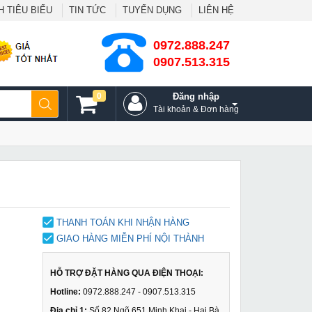
 TIÊU BIỂU
TIN TỨC
TUYỂN DỤNG
LIÊN HỆ
0972.888.247
0907.513.315
0
Đăng nhập
Tài khoản & Đơn hàng
THANH TOÁN KHI NHẬN HÀNG
GIAO HÀNG MIỄN PHÍ NỘI THÀNH
HỖ TRỢ ĐẶT HÀNG QUA ĐIỆN THOẠI:
Hotline:
0972.888.247 - 0907.513.315
Địa chỉ 1:
Số 82 Ngõ 651 Minh Khai - Hai Bà