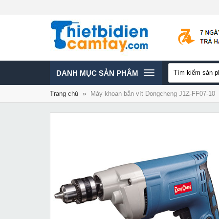
TOGGLE
DANH MỤC SẢN PHÂM
Trang chủ
»
Máy khoan bắn vít Dongcheng J1Z-FF07-10
NAVIGATION