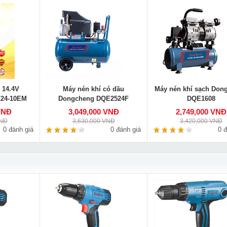
 14.4V
Máy nén khí có dầu
Máy nén khí sạch Don
24-10EM
Dongcheng DQE2524F
DQE1608
VNĐ
3,049,000 VNĐ
2,749,000 VNĐ
VNĐ
3,630,000 VNĐ
3,420,000 VNĐ
0 đánh giá
0 đánh giá
0 đ