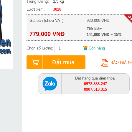
Trọng lượng:
1,5 kg
Lượt xem:
3828
Giá bán (chưa VAT)
920,000 VNĐ
Tiết kiệm
779,000 VNĐ
141,000 VNĐ = 15%
Chọn số lượng:
Còn hàng
Đặt mua
BÁO GIÁ N
Đặt hàng qua điện thoại
0972.888.247
0907.513.315