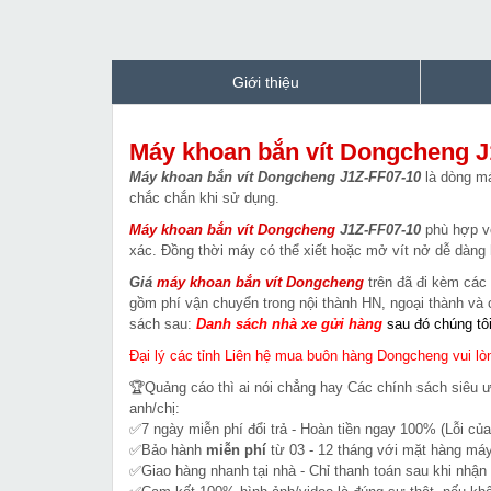
Giới thiệu
Máy khoan bắn vít Dongcheng J
Máy khoan bắn vít Dongcheng J1Z-FF07-10
là dòng má
chắc chắn khi sử dụng.
Máy khoan bắn vít Dongcheng
J1Z-FF07-10
phù hợp vớ
xác. Đồng thời máy có thể xiết hoặc mở vít nở dễ dàng 
Giá
máy khoan bắn vít
Dongcheng
trên đã đi kèm các 
gồm phí vận chuyển trong nội thành HN, ngoại thành v
sách sau:
Danh sách nhà xe gửi hàng
sau đó chúng tô
Đại lý các tỉnh Liên hệ mua buôn hàng Dongcheng vui lòn
🏆Quảng cáo thì ai nói chẳng hay Các chính sách siêu 
anh/chị:
✅7 ngày miễn phí đổi trả - Hoàn tiền ngay 100% (Lỗi của
✅Bảo hành
miễn phí
từ 03 - 12 tháng với mặt hàng máy
✅Giao hàng nhanh tại nhà - Chỉ thanh toán sau khi nhận