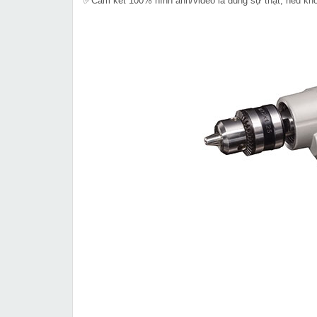
✅Cam kết 100% hình ảnh/video là đúng sự thật, nếu k