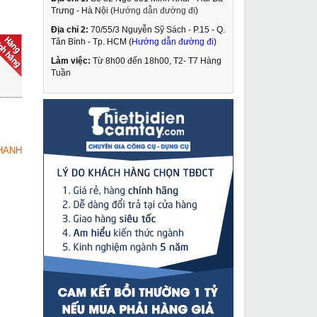
Trưng - Hà Nội (
Hướng dẫn đường đi
)
Địa chỉ 2:
70/55/3 Nguyễn Sỹ Sách - P.15 - Q.
Máy cắt sắt Feg EG-
Tân Bình - Tp. HCM (
Hướng dẫn đường đi
)
936
Làm việc:
Từ 8h00 đến 18h00, T2- T7 Hàng
1,830,000 VNĐ
Tuần
2,580,000 VNĐ
Máy hàn Tig Riland
MUA NGAY
300A
10,949,000 VNĐ
HANH
11,930,000 VNĐ
Pa lăng xích kéo tay 1
MUA NGAY
tấn 5m Kamiko 10VP5
1,649,000 VNĐ
2,470,000 VNĐ
Máy phay rãnh tường
MUA NGAY
DCA AZR02-150
2,490,000 VNĐ
3,218,000 VNĐ