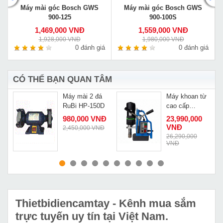
Máy mài góc Bosch GWS
Máy mài góc Bosch GWS
900-125
900-100S
1,469,000 VNĐ
1,559,000 VNĐ
1,928,000 VNĐ
1,980,000 VNĐ
á
0 đánh giá
0 đánh giá
CÓ THỂ BẠN QUAN TÂM
Máy mài 2 đá
Máy khoan từ
p
RuBi HP-150D
cao cấp
5
Magbroach
980,000 VNĐ
23,990,000
MD40
VNĐ
2,450,000 VNĐ
Đ
26,290,000
VNĐ
MUA NGAY
MUA NGAY
Thietbidiencamtay
- Kênh mua sắm
trực tuyến uy tín tại Việt Nam.