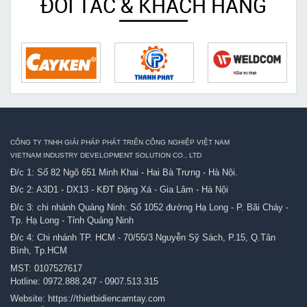
ĐỐI TÁC & KHÁCH HÀNG
CÔNG TY TNHH GIẢI PHÁP PHÁT TRIỂN CÔNG NGHIỆP VIỆT NAM
VIETNAM INDUSTRY DEVELOPMENT SOLUTION CO., LTD
Đ/c 1: Số 82 Ngõ 651 Minh Khai - Hai Bà Trưng - Hà Nội.
Đ/c 2: A3D1 - DX13 - KĐT Đặng Xá - Gia Lâm - Hà Nội
Đ/c 3: chi nhánh Quảng Ninh: Số 1052 đường Hạ Long - P. Bãi Cháy -
Tp. Hạ Long - Tỉnh Quảng Ninh
Đ/c 4: Chi nhánh TP. HCM - 70/55/3 Nguyễn Sỹ Sách, P.15, Q.Tân
Bình, Tp.HCM
MST: 0107527617
Hotline:
0972.888.247
-
0907.513.315
Website:
https://thietbidiencamtay.com