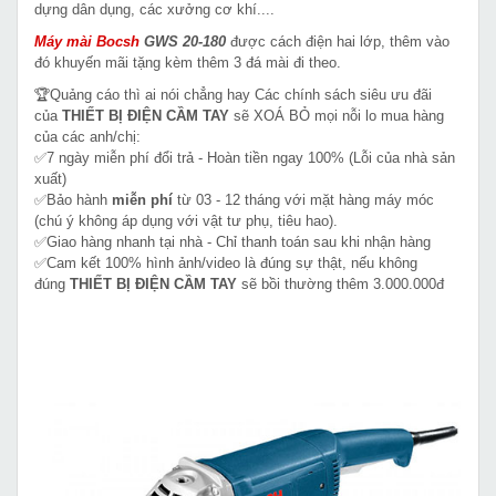
dựng dân dụng, các xưởng cơ khí....
Máy mài Bocsh
GWS 20-180
được cách điện hai lớp, thêm vào
đó khuyến mãi tặng kèm thêm 3 đá mài đi theo.
🏆Quảng cáo thì ai nói chẳng hay Các chính sách siêu ưu đãi
của
THIẾT BỊ ĐIỆN CẦM TAY
sẽ XOÁ BỎ mọi nỗi lo mua hàng
của các anh/chị:
✅7 ngày miễn phí đổi trả - Hoàn tiền ngay 100% (Lỗi của nhà sản
xuất)
✅Bảo hành
miễn phí
từ 03 - 12 tháng với mặt hàng máy móc
(chú ý không áp dụng với vật tư phụ, tiêu hao).
✅Giao hàng nhanh tại nhà - Chỉ thanh toán sau khi nhận hàng
✅Cam kết 100% hình ảnh/video là đúng sự thật, nếu không
đúng
THIẾT BỊ ĐIỆN CẦM TAY
sẽ bồi thường thêm 3.000.000đ