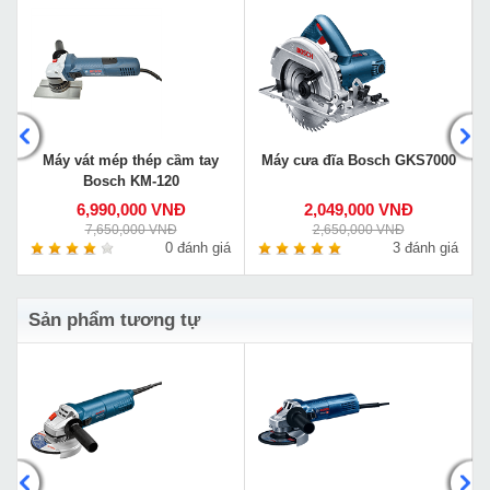
Máy vát mép thép cầm tay
Máy cưa đĩa Bosch GKS7000
Bosch KM-120
6,990,000 VNĐ
2,049,000 VNĐ
7,650,000 VNĐ
2,650,000 VNĐ
á
0 đánh giá
3 đánh giá
Sản phẩm tương tự