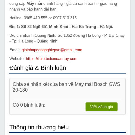
cung cấp
Máy mài
chính hãng - giá cả cạnh tranh - giao hàng
nhanh và bảo hành dài hạn.
Hotline: 0965.419.555 or 0907.513.315
Đ/c 1: Số 82 Ngõ 651 Minh Khai - Hai Bà Trưng - Hà Nội.
Đ/c chi nhánh Quảng Ninh: Số 1052 đường Hạ Long - P. Bãi Cháy
- Tp. Hạ Long - Quảng Ninh
Email:
giaiphapcongnghiepvn@gmail.com
Website:
https://thietbidiencamtay.com
Đánh giá & Bình luận
Chia sẻ nhận xét của bạn về Máy mài Bosch GWS
20-180
Có 0 bình luận:
Viết đánh giá
Thông tin thương hiệu