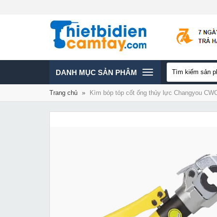
TOGGLE
DANH MỤC SẢN PHÂM
Trang chủ
»
Kìm bóp tóp cốt ống thủy lực Changyou CW
NAVIGATION