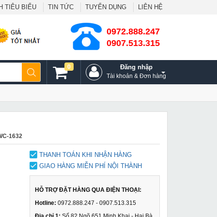
 TIÊU BIỂU
TIN TỨC
TUYỂN DỤNG
LIÊN HỆ
0972.888.247
0907.513.315
0
Đăng nhập
Tài khoản & Đơn hàng
WC-1632
THANH TOÁN KHI NHẬN HÀNG
GIAO HÀNG MIỄN PHÍ NỘI THÀNH
HỖ TRỢ ĐẶT HÀNG QUA ĐIỆN THOẠI:
Hotline:
0972.888.247 - 0907.513.315
Địa chỉ 1:
Số 82 Ngõ 651 Minh Khai - Hai Bà