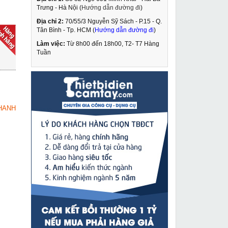
Trưng - Hà Nội (
Hướng dẫn đường đi
)
Địa chỉ 2:
70/55/3 Nguyễn Sỹ Sách - P.15 - Q.
Kích ren cơ khí 32 tấn
Tân Bình - Tp. HCM (
Hướng dẫn đường đi
)
QL-32T
Làm việc:
Từ 8h00 đến 18h00, T2- T7 Hàng
2,190,000 VNĐ
Tuần
2,730,000 VNĐ
Máy hàn que Hồng Ký
MUA NGAY
HK 200A
3,349,000 VNĐ
HANH
3,500,000 VNĐ
Mũi khoan rút lõi điều
MUA NGAY
hòa lắp máy khoan
thường D63
579,000 VNĐ
955,000 VNĐ
Máy rửa xe Projet
MUA NGAY
P5500-18
16,349,000 VNĐ
18,120,000 VNĐ