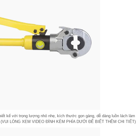
ết kế với trọng lượng nhỏ nhẹ, kích thước gọn gàng, dễ dàng luồn lách làm
n cao. (VUI LÒNG XEM VIDEO ĐÍNH KÈM PHÍA DƯỚI ĐỂ BIẾT THÊM CHI TIẾT)