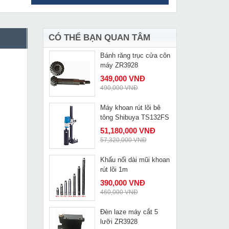
Bàn cắt gạch đẩy tay
MUA NGAY
Quaiyou QY 8001N
2,079,000 VNĐ
2,649,000 VNĐ
CÓ THỂ BẠN QUAN TÂM
Bánh răng trục cửa côn
MUA NGAY
máy ZR3928
349,000 VNĐ
490,000 VNĐ
Máy khoan rút lõi bê
MUA NGAY
tông Shibuya TS132FS
51,180,000 VNĐ
57,320,000 VNĐ
Khẩu nối dài mũi khoan
MUA NGAY
rút lõi 1m
390,000 VNĐ
460,000 VNĐ
Đèn laze máy cắt 5
MUA NGAY
lưỡi ZR3928