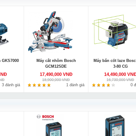
h GKS7000
Máy cắt nhôm Bosch
Máy bắn cốt laze Bos
GCM12SDE
3-80 CG
VNĐ
17,490,000 VNĐ
14,490,000 VN
VNĐ
18,900,000 VNĐ
16,730,000 VNĐ
3 đánh giá
1 đánh giá
0 đ