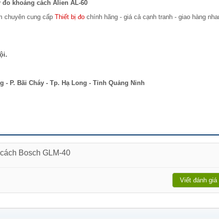
 đo khoảng cách Alien AL-60
am chuyên cung cấp
Thiết bị đo
chính hãng - giá cả cạnh tranh - giao hàng nh
ội.
 - P. Bãi Cháy - Tp. Hạ Long - Tỉnh Quảng Ninh
g cách Bosch GLM-40
Viết đánh giá