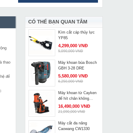
Chổi than máy khoan
MUA NGAY
rút lõi Dongcheng
DZZ02 200S
85,000 VNĐ
127,000 VNĐ
CÓ THỂ BẠN QUAN TÂM
Kìm cắt cáp thủy lực
MUA NGAY
YP85
4,299,000 VNĐ
rộng
5,090,000 VNĐ
à thao
Máy khoan búa Bosch
MUA NGAY
GBH 3-28 DRE
5,580,000 VNĐ
 hệ để
6,250,000 VNĐ
c
Máy khoan từ Cayken
MUA NGAY
để hít chân không
khoan mọi vật liệu VS-
16,490,000 VNĐ
35E
21,090,000 VNĐ
Máy cắt đa năng
MUA NGAY
Caowang CW1330