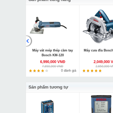
 Bosch GBH 2-
Máy vát mép thép cầm tay
Máy cưa đĩa Bosc
DE
Bosch KM-120
000 VNĐ
6,990,000 VNĐ
2,049,000 
00 VNĐ
7,650,000 VNĐ
2,650,000 
0 đánh giá
0 đánh giá
Sản phẩm tương tự