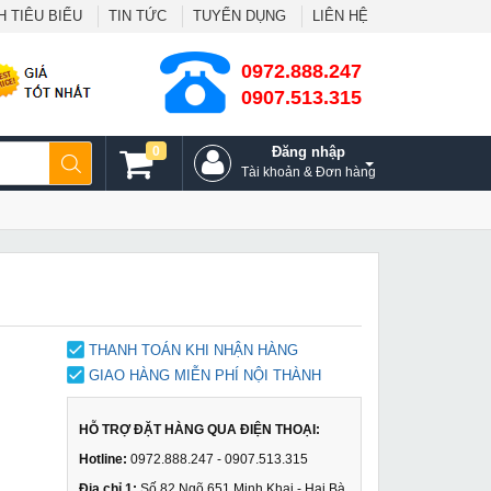
 TIÊU BIỂU
TIN TỨC
TUYỂN DỤNG
LIÊN HỆ
0972.888.247
0907.513.315
0
Đăng nhập
Tài khoản & Đơn hàng
THANH TOÁN KHI NHẬN HÀNG
GIAO HÀNG MIỄN PHÍ NỘI THÀNH
HỖ TRỢ ĐẶT HÀNG QUA ĐIỆN THOẠI:
Hotline:
0972.888.247 - 0907.513.315
Địa chỉ 1:
Số 82 Ngõ 651 Minh Khai - Hai Bà