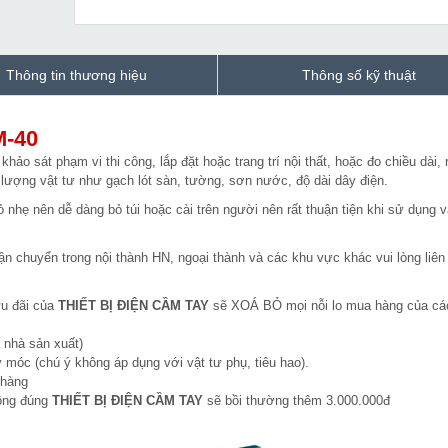
Thông tin thương hiệu
Thông số kỹ thuật
M-40
ảo sát phạm vi thi công, lắp đặt hoặc trang trí nội thất, hoặc đo chiều dài, 
lượng vật tư như gạch lót sàn, tường, sơn nước, độ dài dây điện.
nhẹ nên dễ dàng bỏ túi hoặc cài trên người nên rất thuận tiện khi sử dụng v
n chuyển trong nội thành HN, ngoại thành và các khu vực khác vui lòng liên
ưu đãi của
THIẾT BỊ ĐIỆN CẦM TAY
sẽ XOÁ BỎ mọi nỗi lo mua hàng của cá
 nhà sản xuất)
 móc (chú ý không áp dụng với vật tư phụ, tiêu hao).
 hàng
hông đúng
THIẾT BỊ ĐIỆN CẦM TAY
sẽ bồi thường thêm 3.000.000đ