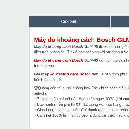
Giới thiệu
Máy đo khoảng cách Bosch GL
Máy đo khoảng cách Bosch GLM-40
được sử dụng để kh
diện tích phòng ốc. Từ đó cho phép người sử dụng ước 
Máy đo khoảng cách Bosch
GLM-40
có kích thước nhỏ 
tác trên cao.
Giá
máy đo khoảng cách
Bosch
trên đã bao gồm phí vậ
biết thêm chi tiết.
🏆Quảng cáo thì ai nói chẳng hay Các chính sách siêu 
anh/chị:
✅7 ngày miễn phí đổi trả - Hoàn tiền ngay 100% (Lỗi của
✅Bảo hành
miễn phí
từ 03 - 12 tháng với mặt hàng máy
✅Giao hàng nhanh tại nhà - Chỉ thanh toán sau khi nhận
✅Cam kết 100% hình ảnh/video là đúng sự thật, nếu k