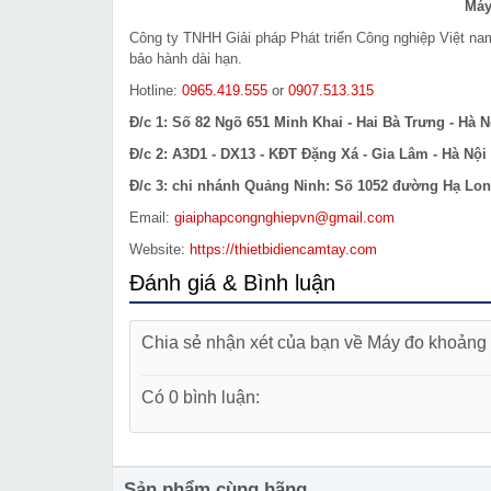
Máy
Công ty TNHH Giải pháp Phát triển Công nghiệp Việt n
bảo hành dài hạn.
Hotline:
0965.419.555
or
0907.513.315
Đ/c 1: Số 82 Ngõ 651 Minh Khai - Hai Bà Trưng - Hà N
Đ/c 2: A3D1 - DX13 - KĐT Đặng Xá - Gia Lâm - Hà Nội
Đ/c 3: chi nhánh Quảng Ninh: Số 1052 đường Hạ Long
Email:
giaiphapcongnghiepvn@gmail.com
Website:
https://thietbidiencamtay.com
Đánh giá & Bình luận
Chia sẻ nhận xét của bạn về Máy đo khoản
Có 0 bình luận:
Sản phẩm cùng hãng