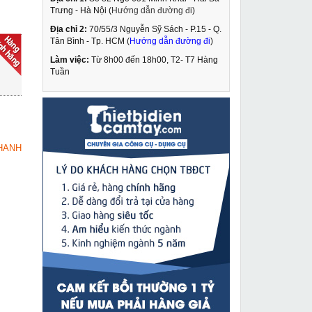
Trưng - Hà Nội (
Hướng dẫn đường đi
)
Địa chỉ 2:
70/55/3 Nguyễn Sỹ Sách - P.15 - Q.
Pa lăng xích kéo tay
Tân Bình - Tp. HCM (
Hướng dẫn đường đi
)
Kawasaki 1.5 tấn 2.5m
VC-1.5
Làm việc:
Từ 8h00 đến 18h00, T2- T7 Hàng
1,720,000 VNĐ
Tuần
1,895,000 VNĐ
Chụp khí AG60 Black
MUA NGAY
Wolf
16,300 VNĐ
HANH
25,000 VNĐ
Máy đo khoảng cách
MUA NGAY
Bosch GLM-7000
2,799,000 VNĐ
3,540,000 VNĐ
Máy hàn que Fumak
MUA NGAY
Mega ARC 250
5,200,000 VNĐ
5,655,000 VNĐ