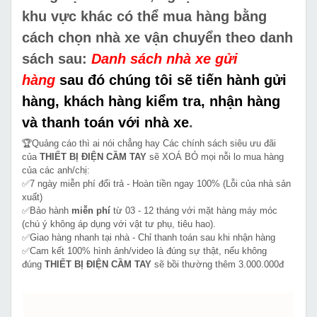
khu vực khác có thể mua hàng bằng
cách chọn nhà xe vận chuyển theo danh
sách sau:
Danh sách nhà xe gửi
hàng
sau đó chúng tôi sẽ tiến hành gửi
hàng, khách hàng kiểm tra, nhận hàng
và thanh toán với nhà xe
.
🏆Quảng cáo thì ai nói chẳng hay Các chính sách siêu ưu đãi
của
THIẾT BỊ ĐIỆN CẦM TAY
sẽ XOÁ BỎ mọi nỗi lo mua hàng
của các anh/chị:
✅7 ngày miễn phí đổi trả - Hoàn tiền ngay 100% (Lỗi của nhà sản
xuất)
✅Bảo hành
miễn phí
từ 03 - 12 tháng với mặt hàng máy móc
(chú ý không áp dụng với vật tư phụ, tiêu hao).
✅Giao hàng nhanh tại nhà - Chỉ thanh toán sau khi nhận hàng
✅Cam kết 100% hình ảnh/video là đúng sự thật, nếu không
đúng
THIẾT BỊ ĐIỆN CẦM TAY
sẽ bồi thường thêm 3.000.000đ