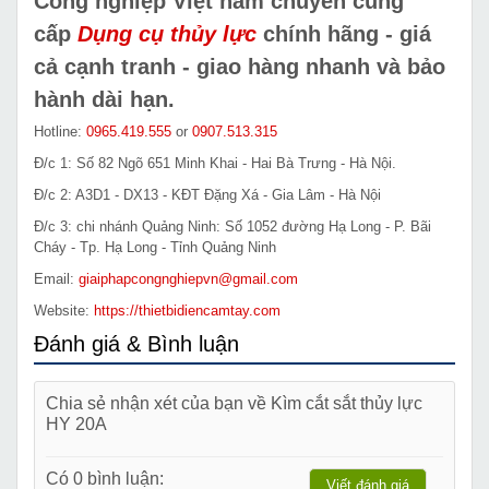
Công nghiệp Việt nam chuyên cung
cấp
Dụng cụ thủy lực
chính hãng - giá
cả cạnh tranh - giao hàng nhanh và bảo
hành dài hạn.
Hotline:
0965.419.555
or
0907.513.315
Đ/c 1: Số 82 Ngõ 651 Minh Khai - Hai Bà Trưng - Hà Nội.
Đ/c 2: A3D1 - DX13 - KĐT Đặng Xá - Gia Lâm - Hà Nội
Đ/c 3: chi nhánh Quảng Ninh: Số 1052 đường Hạ Long - P. Bãi
Cháy - Tp. Hạ Long - Tỉnh Quảng Ninh
Email:
giaiphapcongnghiepvn@gmail.com
Website:
https://thietbidiencamtay.com
Đánh giá & Bình luận
Chia sẻ nhận xét của bạn về Kìm cắt sắt thủy lực
HY 20A
Có 0 bình luận:
Viết đánh giá