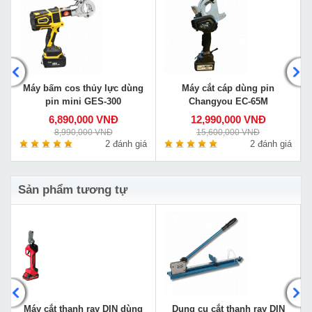
Máy bấm cos thủy lực dùng
Máy cắt cáp dùng pin
pin mini GES-300
Changyou EC-65M
6,890,000 VNĐ
12,990,000 VNĐ
8,990,000 VNĐ
15,600,000 VNĐ
á
2 đánh giá
2 đánh giá
Sản phẩm tương tự
Máy cắt thanh ray DIN dùng
Dụng cụ cắt thanh ray DIN