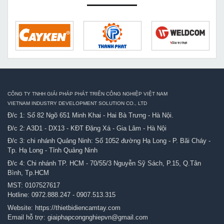
CÔNG TY TNHH GIẢI PHÁP PHÁT TRIỂN CÔNG NGHIỆP VIỆT NAM
VIETNAM INDUSTRY DEVELOPMENT SOLUTION CO., LTD
Đ/c 1: Số 82 Ngõ 651 Minh Khai - Hai Bà Trưng - Hà Nội.
Đ/c 2: A3D1 - DX13 - KĐT Đặng Xá - Gia Lâm - Hà Nội
Đ/c 3: chi nhánh Quảng Ninh: Số 1052 đường Hạ Long - P. Bãi Cháy -
Tp. Hạ Long - Tỉnh Quảng Ninh
Đ/c 4: Chi nhánh TP. HCM - 70/55/3 Nguyễn Sỹ Sách, P.15, Q.Tân
Bình, Tp.HCM
MST: 0107527617
Hotline:
0972.888.247
-
0907.513.315
Website:
https://thietbidiencamtay.com
Email hỗ trợ:
giaiphapcongnghiepvn@gmail.com