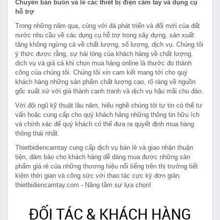
Chuyên bán buôn và lẻ các thiết bị điện cầm tay và dụng cụ
hỗ trợ
Trong những năm qua, cùng với đà phát triển và đổi mới của đất
nước nhu cầu về các dụng cụ hỗ trợ trong xây dựng, sản xuất
tăng không ngừng cả về chất lượng, số lượng, dịch vụ. Chúng tôi
ý thức được rằng, sự hài lòng của khách hàng về chất lượng,
dịch vụ và giá cả khi chọn mua hàng online là thước đo thành
công của chúng tôi. Chúng tôi xin cam kết mang tới cho quý
khách hàng những sản phẩm chất lượng cao, rõ ràng về nguồn
gốc xuất xứ với giá thành cạnh tranh và dịch vụ hậu mãi chu đáo.
Với đội ngũ kỹ thuật lâu năm, hiểu nghề chúng tôi tự tin có thể tư
vấn hoặc cung cấp cho quý khách hàng những thông tin hữu ích
và chính xác để quý khách có thể đưa ra quyết định mua hàng
thông thái nhất.
Thietbidiencamtay cung cấp dịch vụ bán lẻ và giao nhận thuận
tiện, đảm bảo cho khách hàng dễ dàng mua được những sản
phẩm giá rẻ của những thương hiệu nổi tiếng trên thị trường tiết
kiệm thời gian và công sức với thao tác cực kỳ đơn giản.
thietbidiencamtay.com - Nâng tầm sự lựa chọn!
ĐỐI TÁC & KHÁCH HÀNG