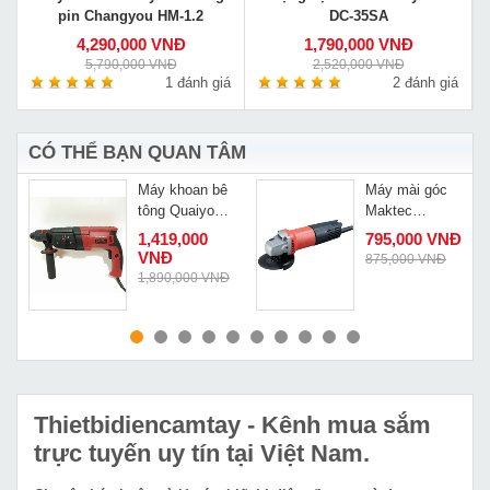
pin Changyou HM-1.2
DC-35SA
4,290,000 VNĐ
1,790,000 VNĐ
5,790,000 VNĐ
2,520,000 VNĐ
á
1 đánh giá
2 đánh giá
CÓ THỂ BẠN QUAN TÂM
Máy khoan bê
Máy mài góc
tông Quaiyou
Maktec
QY 2603
MT91A
1,419,000
795,000 VNĐ
VNĐ
875,000 VNĐ
1,890,000 VNĐ
MUA NGAY
MUA NGAY
Thietbidiencamtay
- Kênh mua sắm
trực tuyến uy tín tại Việt Nam.