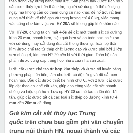
thép trong xây dựng bằng thủy lực. Sản phẩm này được tích hợp
sẵn bơm thủy lực trên thân kìm, người sử dụng có thể sử dụng
ngay mà không cần có thêm dụng cụ nào khác để hổ trợ, rất tiện
dụng.Với thiết kế nhỏ gọn và trọng lượng chỉ 4.0
kg
, việc mang
vác cũng như làm việc với
HY-20A
sẽ không gặp khó khăn nào.
Với
HY-20,
chúng ta chỉ mất
4-5s
để cắt một thanh sắt có đường
kính 20
mm
, nhanh hơn, hiệu quả hơn và an toàn hơn nhiều so
với sử dụng máy cắt dùng đĩa cắt thông thường. Toàn bộ thân
kìm được chế tạo từ thép chất lượng cao và được phủ bởi 1 lớp
sơn chống rỉ, làm cho HY-20 bền bỉ với thời gian. Toàn bộ sản
phẩm được cung cấp trong hộp nhựa của nhà sản xuất.
Lưỡi cắt được chế tạo từ
hợp kim thép
và được tôi luyện bằng
phương pháp tiên tiến, làm cho lưỡi có độ cứng và độ sắt bén
hoàn hảo. Đầu cắt được thiết kế hình chữ C, với 2 lưỡi cắt dược
lắp đặt theo cơ chế cắt kéo, giúp cho công việc cắt sắt nhanh
chóng và hiệu quả hơn. Lực ép
HY-20
có thể tạo ra lên đến
14
tấn
, giúp cắt được tất cả các loại sắt thép có đường kính từ
4
mm
đến
20mm
dễ dàng.
Giá kìm cắt sắt thủy lực Trung
quốc
trên chưa bao gồm phí vận chuyển
trong nội thành HN, ngoại thành và các