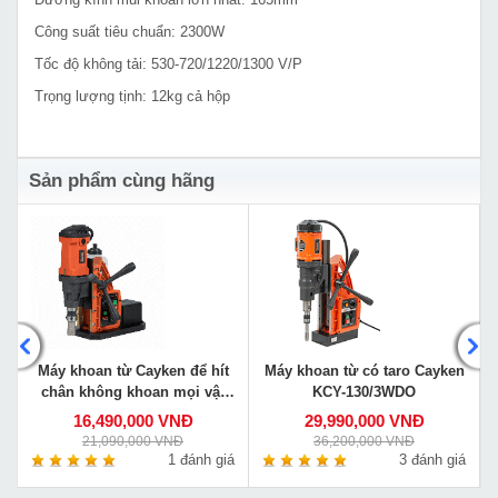
Công suất tiêu chuẩn: 2300W
Tốc độ không tải: 530-720/1220/1300 V/P
Trọng lượng tịnh: 12kg cả hộp
Sản phẩm cùng hãng
Máy khoan từ Cayken để hít
Máy khoan từ có taro Cayken
chân không khoan mọi vật
KCY-130/3WDO
liệu VS-35E
16,490,000 VNĐ
29,990,000 VNĐ
21,090,000 VNĐ
36,200,000 VNĐ
á
1 đánh giá
3 đánh giá