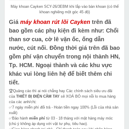
Máy khoan Cayken SCY-26/3EBM khi lắp vào bàn khoan (có thể
khoan nghiêng một góc 45 độ)
Giá
máy khoan rút lõi Cayken
trên đã
bao gồm các phụ kiện đi kèm như: Chổi
than sơ cua, cờ lê vặn ốc, ống dẫn
nước, cút nối. Đồng thời giá trên đã bao
gồm phí vận chuyển trong nội thành HN,
Tp. HCM. Ngoại thành và các khu vực
khác vui lòng liên hệ để biết thêm chi
tiết.
🏆Quảng cáo thì ai nói chẳng hay Các chính sách siêu ưu đãi
của
THIẾT BỊ ĐIỆN CẦM TAY
sẽ XOÁ BỎ mọi nỗi lo mua hàng
của các anh/chị:
✅7 ngày miễn phí đổi trả - Hoàn tiền ngay 100% (Lỗi của nhà sản
xuất)
✅Bảo hành
miễn phí
từ 03 - 18 tháng với mặt hàng máy móc
(chú ý không áp dụng với vật tư phụ, tiêu hao).