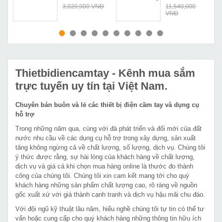
Đ
3,020,000 VNĐ
11,540,000
VNĐ
MUA NGAY
MUA NGAY
Thietbidiencamtay
- Kênh mua sắm
trực tuyến uy tín tại Việt Nam.
Chuyên bán buôn và lẻ các thiết bị điện cầm tay và dụng cụ
hỗ trợ
Trong những năm qua, cùng với đà phát triển và đổi mới của đất
nước nhu cầu về các dụng cụ hỗ trợ trong xây dựng, sản xuất
tăng không ngừng cả về chất lượng, số lượng, dịch vụ. Chúng tôi
ý thức được rằng, sự hài lòng của khách hàng về chất lượng,
dịch vụ và giá cả khi chọn mua hàng online là thước đo thành
công của chúng tôi. Chúng tôi xin cam kết mang tới cho quý
khách hàng những sản phẩm chất lượng cao, rõ ràng về nguồn
gốc xuất xứ với giá thành cạnh tranh và dịch vụ hậu mãi chu đáo.
Với đội ngũ kỹ thuật lâu năm, hiểu nghề chúng tôi tự tin có thể tư
vấn hoặc cung cấp cho quý khách hàng những thông tin hữu ích