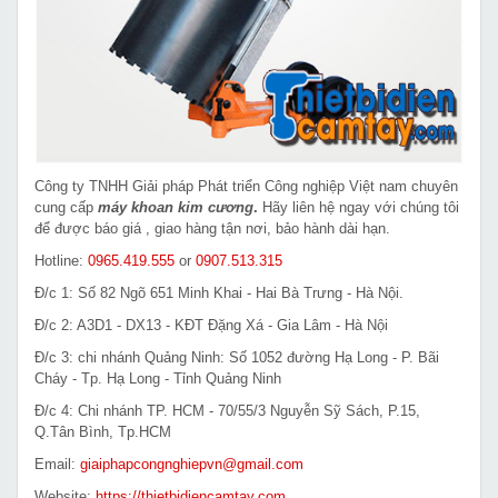
Công ty TNHH Giải pháp Phát triển Công nghiệp Việt nam chuyên
cung cấp
máy khoan kim cương
.
Hãy liên hệ ngay với chúng tôi
để được báo giá , giao hàng tận nơi, bảo hành dài hạn.
Hotline:
0965.419.555
or
0907.513.315
Đ/c 1: Số 82 Ngõ 651 Minh Khai - Hai Bà Trưng - Hà Nội.
Đ/c 2: A3D1 - DX13 - KĐT Đặng Xá - Gia Lâm - Hà Nội
Đ/c 3: chi nhánh Quảng Ninh: Số 1052 đường Hạ Long - P. Bãi
Cháy - Tp. Hạ Long - Tỉnh Quảng Ninh
Đ/c 4: Chi nhánh TP. HCM - 70/55/3 Nguyễn Sỹ Sách, P.15,
Q.Tân Bình, Tp.HCM
Email:
giaiphapcongnghiepvn@gmail.com
Website:
https://thietbidiencamtay.com