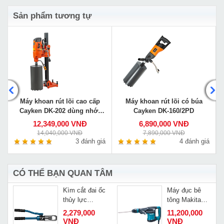
Sản phẩm tương tự
Máy khoan rút lõi cao cấp
Máy khoan rút lõi có búa
Cayken DK-202 dùng nhớt
Cayken DK-160/2PD
bôi trơn như động cơ ô tô
12,349,000 VNĐ
6,890,000 VNĐ
14,040,000 VNĐ
7,890,000 VNĐ
á
3 đánh giá
4 đánh giá
CÓ THỂ BẠN QUAN TÂM
Kìm cắt đai ốc
Máy đục bê
thủy lực
tông Makita
Changyou JK-
HM0871C
2,279,000
11,200,000
0
24
VNĐ
VNĐ