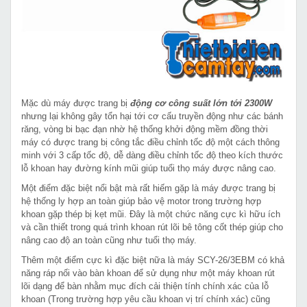
Mặc dù máy được trang bị
động cơ công suất lớn tới 2300W
nhưng lại không gây tổn hại tới cơ cấu truyền động như các bánh
răng, vòng bi bạc đạn nhờ hệ thống khởi động mềm đồng thời
máy có được trang bị công tắc điều chỉnh tốc độ một cách thông
minh với 3 cấp tốc độ, dễ dàng điều chỉnh tốc độ theo kích thước
lỗ khoan hay đường kính mũi giúp tuổi thọ máy được nâng cao.
Một điểm đặc biệt nổi bật mà rất hiếm gặp là máy được trang bị
hệ thống ly hợp an toàn giúp bảo vệ motor trong trường hợp
khoan gặp thép bị kẹt mũi. Đây là một chức năng cực kì hữu ích
và cần thiết trong quá trình khoan rút lõi bê tông cốt thép giúp cho
nâng cao độ an toàn cũng như tuổi thọ máy.
Thêm một điểm cực kì đặc biệt nữa là máy SCY-26/3EBM có khả
năng ráp nối vào bàn khoan để sử dụng như một máy khoan rút
lõi dạng để bàn nhằm mục đích cải thiện tính chính xác của lỗ
khoan (Trong trường hợp yêu cầu khoan vị trí chính xác) cũng