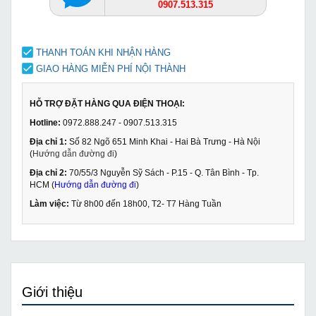
0907.513.315
THANH TOÁN KHI NHẬN HÀNG
GIAO HÀNG MIỄN PHÍ NỘI THÀNH
HỖ TRỢ ĐẶT HÀNG QUA ĐIỆN THOẠI:
Hotline:
0972.888.247 - 0907.513.315
Địa chỉ 1:
Số 82 Ngõ 651 Minh Khai - Hai Bà Trưng - Hà Nội
(
Hướng dẫn đường đi
)
Địa chỉ 2:
70/55/3 Nguyễn Sỹ Sách - P.15 - Q. Tân Bình - Tp.
HCM (
Hướng dẫn đường đi
)
Làm việc:
Từ 8h00 đến 18h00, T2- T7 Hàng Tuần
Giới thiệu