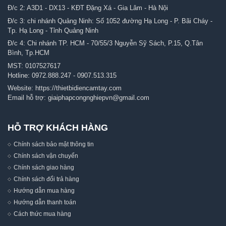
Đ/c 2: A3D1 - DX13 - KĐT Đặng Xá - Gia Lâm - Hà Nội
Đ/c 3: chi nhánh Quảng Ninh: Số 1052 đường Hạ Long - P. Bãi Cháy -
Tp. Hạ Long - Tỉnh Quảng Ninh
Đ/c 4: Chi nhánh TP. HCM - 70/55/3 Nguyễn Sỹ Sách, P.15, Q.Tân
Bình, Tp.HCM
MST: 0107527617
Hotline:
0972.888.247
-
0907.513.315
Website:
https://thietbidiencamtay.com
Email hỗ trợ:
giaiphapcongnghiepvn@gmail.com
HỖ TRỢ KHÁCH HÀNG
Chính sách bảo mật thông tin
Chính sách vận chuyển
Chính sách giao hàng
Chính sách đổi trả hàng
Hướng dẫn mua hàng
Hướng dẫn thanh toán
Cách thức mua hàng