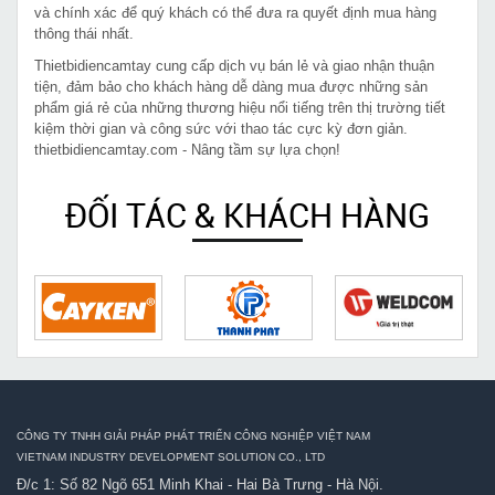
và chính xác để quý khách có thể đưa ra quyết định mua hàng
thông thái nhất.
Thietbidiencamtay cung cấp dịch vụ bán lẻ và giao nhận thuận
tiện, đảm bảo cho khách hàng dễ dàng mua được những sản
phẩm giá rẻ của những thương hiệu nổi tiếng trên thị trường tiết
kiệm thời gian và công sức với thao tác cực kỳ đơn giản.
thietbidiencamtay.com - Nâng tầm sự lựa chọn!
ĐỐI TÁC & KHÁCH HÀNG
CÔNG TY TNHH GIẢI PHÁP PHÁT TRIỂN CÔNG NGHIỆP VIỆT NAM
VIETNAM INDUSTRY DEVELOPMENT SOLUTION CO., LTD
Đ/c 1: Số 82 Ngõ 651 Minh Khai - Hai Bà Trưng - Hà Nội.