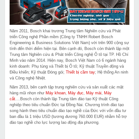
Năm 2011, Bosch khai trương Trung tâm Nghiên cứu và Phát
triển Công nghệ Phần mềm (Công ty TNHH Robert Bosch
Engineering & Business Solutions Việt Nam) với trên 900 cộng sự
tính đến thời điểm hiện tại. Bên cạnh đó, Bosch còn thành lập một
Trung tâm Nghiên cứu & Phát triển Công nghệ Ô tô tại TP. Hồ Chí
Minh vào năm 2014. Hiện nay, Bosch Việt Nam có 6 ngành hàng
kinh doanh: Phụ tùng và Thiết bị Ô tô; Kỹ thuật Truyền động và
Điều khiển; Kỹ thuật Đóng gói;
Thiết bị cầm tay
; Hệ thống An ninh
và Công nghệ Nhiệt.
Năm 2013, bên cạnh tập trung nghiên cứu và sản xuất các mặt
hàng mũi nhọn như
Máy khoan
,
Máy đục
,
Máy mài
,
Máy
cắt
....Bosch còn thành lập Trung tâm đào tạo Kỹ thuật Công
nghiệp theo tiêu chuẩn Đức tại Đồng Nai. Chương trình đào tạo
song hành theo tiêu chuẩn đào tạo nghề của Đức với vốn đầu tư
ban đầu là 1 triệu USD (tương đương 760.000 EUR) nhằm hỗ trợ
đào tạo nghề cho lực lượng lao động địa phương.