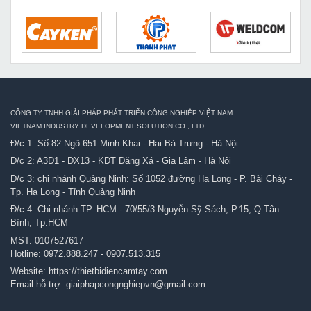
CÔNG TY TNHH GIẢI PHÁP PHÁT TRIỂN CÔNG NGHIỆP VIỆT NAM
VIETNAM INDUSTRY DEVELOPMENT SOLUTION CO., LTD
Đ/c 1: Số 82 Ngõ 651 Minh Khai - Hai Bà Trưng - Hà Nội.
Đ/c 2: A3D1 - DX13 - KĐT Đặng Xá - Gia Lâm - Hà Nội
Đ/c 3: chi nhánh Quảng Ninh: Số 1052 đường Hạ Long - P. Bãi Cháy -
Tp. Hạ Long - Tỉnh Quảng Ninh
Đ/c 4: Chi nhánh TP. HCM - 70/55/3 Nguyễn Sỹ Sách, P.15, Q.Tân
Bình, Tp.HCM
MST: 0107527617
Hotline:
0972.888.247
-
0907.513.315
Website:
https://thietbidiencamtay.com
Email hỗ trợ:
giaiphapcongnghiepvn@gmail.com