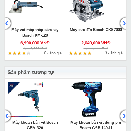
Máy vát mép thép cầm tay
Máy cưa đĩa Bosch GKS7000
Bosch KM-120
6,990,000 VNĐ
2,049,000 VNĐ
7,650,000 VNĐ
2,650,000 VNĐ
á
0 đánh giá
3 đánh giá
Sản phẩm tương tự
Máy khoan bắn vít Bosch
Máy khoan bắn vít dùng pin
GBM 320
Bosch GSB 140-LI