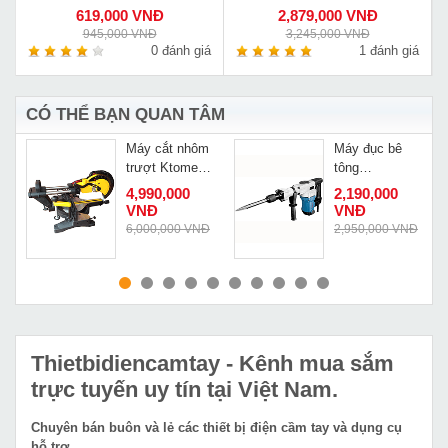
619,000 VNĐ
2,879,000 VNĐ
945,000 VNĐ
3,245,000 VNĐ
á
0 đánh giá
1 đánh giá
CÓ THỂ BẠN QUAN TÂM
Máy cắt nhôm
Máy đục bê
-
trượt Ktomer
tông
T355
Dongcheng
4,990,000
2,190,000
DZG06 6
VNĐ
VNĐ
Đ
6,000,000 VNĐ
2,950,000 VNĐ
MUA NGAY
MUA NGAY
Thietbidiencamtay
- Kênh mua sắm
trực tuyến uy tín tại Việt Nam.
Chuyên bán buôn và lẻ các thiết bị điện cầm tay và dụng cụ
hỗ trợ