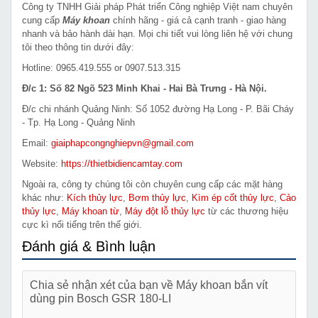
Công ty TNHH Giải pháp Phát triển Công nghiệp Việt nam chuyên
cung cấp
Máy khoan
chính hãng - giá cả cạnh tranh - giao hàng
nhanh và bảo hành dài hạn. Mọi chi tiết vui lòng liên hệ với chung
tôi theo thông tin dưới đây:
Hotline: 0965.419.555 or 0907.513.315
Đ/c 1: Số 82 Ngõ 523 Minh Khai - Hai Bà Trưng - Hà Nội.
Đ/c chi nhánh Quảng Ninh: Số 1052 đường Hạ Long - P. Bãi Cháy
- Tp. Hạ Long - Quảng Ninh
Email:
giaiphapcongnghiepvn@gmail.com
Website:
https://thietbidiencamtay.com
Ngoài ra, công ty chúng tôi còn chuyên cung cấp các mặt hàng
khác như:
Kích thủy lực
,
Bơm thủy lực
,
Kìm ép cốt thủy lực
,
Cảo
thủy lực
,
Máy khoan từ
,
Máy đột lỗ thủy lực
từ các thương hiệu
cực kì nổi tiếng trên thế giới.
Đánh giá & Bình luận
Chia sẻ nhận xét của bạn về Máy khoan bắn vít
dùng pin Bosch GSR 180-LI