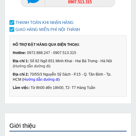
0907.513.315
THANH TOÁN KHI NHẬN HÀNG
GIAO HÀNG MIỄN PHÍ NỘI THÀNH
HỖ TRỢ ĐẶT HÀNG QUA ĐIỆN THOẠI:
Hotline:
0972.888.247 - 0907.513.315
Địa chỉ 1:
Số 82 Ngõ 651 Minh Khai - Hai Bà Trưng - Hà Nội
(
Hướng dẫn đường đi
)
Địa chỉ 2:
70/55/3 Nguyễn Sỹ Sách - P.15 - Q. Tân Bình - Tp.
HCM (
Hướng dẫn đường đi
)
Làm việc:
Từ 8h00 đến 18h00, T2- T7 Hàng Tuần
Giới thiệu