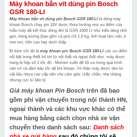
Máy khoan bắn vít dùng pin Bosch
GSR 180-LI
Máy khoan bắn vít dùng pin Bosch GSR 180-LI
là dòng máy
khoan Bosch chạy pin 18V được thừa hưởng mọi ưu điểm của
mẫu máy đã kết thúc dòng đời là GSR 1800 LI như kiểu dáng nhỏ
gọn, trọng lượng (bao gồm cả pin) chỉ 1,6 kg, linh hoạt làm việc ở
mọi nơi, trên cao hay dưới thấp.
Đi kèm với đó là
máy khoan pin Bosch GSR 180-LI
các ưu điểm
nổi bật trong thiết kế tới từ nội thất và ngoại thất như: máy được
trang bị hộp số 2 tốc độ - Momen xoắn để tối ưu trong quá trình
vặn vít và đảm bảo tốc độ khi khoan. Vỏ thân máy được làm từ
vật liệu nhựa cao cấp nên cho cảm giác chắc chắn, nhẹ nhàng
nhưng cực kì bền bỉ.
Giá máy khoan Pin Bosch
trên
đã bao
gồm phí vận chuyển trong nội thành HN,
ngoại thành và các khu vực khác
có thể
mua hàng bằng cách chọn nhà xe vận
chuyển theo danh sách sau:
Danh sách
nhà xe gửi hàng
sau đó chúng tôi sẽ