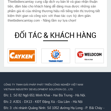
Thietbidiencamtay cung cấp dịch vụ bán lẻ và giao nhận thuận
tiện, đảm bảo cho khách hàng dễ dàng mua được những sản
phẩm giá rẻ của những thương hiệu nổi tiếng trên thị trường tiết
kiệm thời gian và công sức với thao tác cực kỳ đơn giản.
thietbidiencamtay.com - Nâng tầm sự lựa chọn!
ĐỐI TÁC & KHÁCH HÀNG
CÔNG TY TNHH GIẢI PHÁP PHÁT TRIỂN CÔNG NGHIỆP VIỆT NAM
VIETNAM INDUSTRY DEVELOPMENT SOLUTION CO., LTD
Đ/c 1: Số 82 Ngõ 651 Minh Khai - Hai Bà Trưng - Hà Nội.
Đ/c 2: A3D1 - DX13 - KĐT Đặng Xá - Gia Lâm - Hà Nội
Đ/c 3: chi nhánh Quảng Ninh: Số 1052 đường Hạ Long - P. Bãi Cháy -