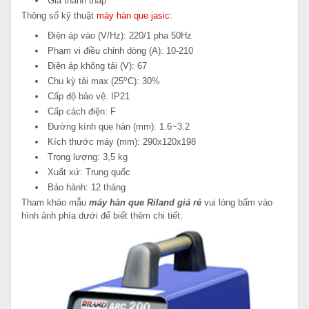
Giá thành thấp
Thông số kỹ thuật
máy hàn que jasic
:
Điện áp vào (V/Hz): 220/1 pha 50Hz
Phạm vi điều chỉnh dòng (A): 10-210
Điện áp không tải (V): 67
o
Chu kỳ tải max (
25
C): 30%
Cấp độ bảo vệ: IP21
Cấp cách điện: F
Đường kính que hàn (mm): 1.6~3.2
Kích thước máy (mm): 290x120x198
Trọng lượng: 3,5 kg
Xuất xứ: Trung quốc
Bảo hành: 12 tháng
Tham khảo mẫu
máy hàn que Riland giá rẻ
vui lòng bấm vào
hình ảnh phía dưới để biết thêm chi tiết: