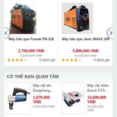
G
Máy hàn que Fumak FM 216
Máy hàn que Jasic MAXX 200
2,750,000 VNĐ
5,890,000 VNĐ
3,150,000 VNĐ
6,215,000 VNĐ
á
0 đánh giá
0 đánh giá
CÓ THỂ BẠN QUAN TÂM
Máy cắt tôn
Máy cắt nhôm
Dongcheng
Bosch GTS
DJH32
10XC
1,679,000
14,849,000
VNĐ
VNĐ
2,450,000 VNĐ
16,000,000
VNĐ