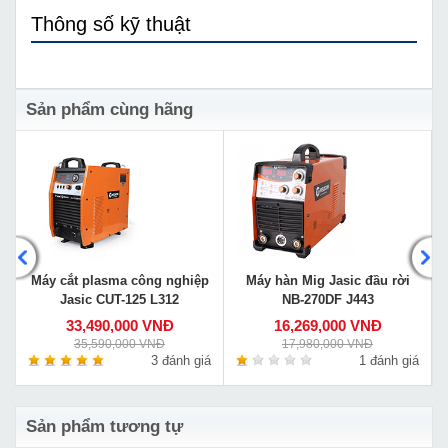
Thông số kỹ thuật
Sản phẩm cùng hãng
Máy cắt plasma công nghiệp
Máy hàn Mig Jasic đầu rời
Jasic CUT-125 L312
NB-270DF J443
33,490,000 VNĐ
16,269,000 VNĐ
35,590,000 VNĐ
17,980,000 VNĐ
á
3 đánh giá
1 đánh giá
Sản phẩm tương tự