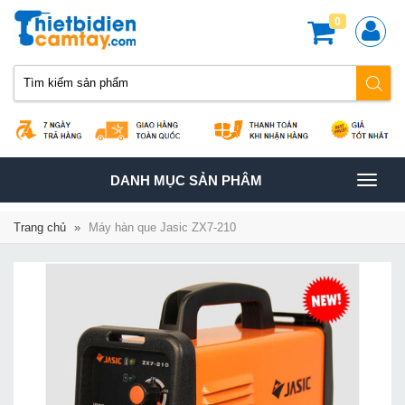
0
TOGGLE
DANH MỤC SẢN PHÂM
NAVIGATION
Trang chủ
»
Máy hàn que Jasic ZX7-210