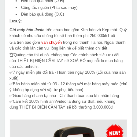
Đèn báo quá nhiệt (O.H)
Công tắc nguồn (Phía sau máy)
Đèn báo quá dòng (O.C)
Lưu ý:
Giá máy hàn Jasic
trên chưa bao gồm Kìm hàn và Kẹp mát. Quý
khách có nhu cầu chúng tôi sẽ tính thêm phí 250.000đ/1 bộ.
Giá trên bao gồm
vận chuyển
trong nội thành Hà nội, Ngoại thành
và các tỉnh lân cận vui lòng liên hệ để biết thêm chi tiết.
🏆Quảng cáo thì ai nói chẳng hay Các chính sách siêu ưu đãi
của THIẾT BỊ ĐIỆN CẦM TAY sẽ XOÁ BỎ mọi nỗi lo mua hàng
của các anh/chị:
✅7 ngày miễn phí đổi trả - Hoàn tiền ngay 100% (Lỗi của nhà sản
xuất)
✅Bảo hành miễn phí từ 03 - 12 tháng với mặt hàng máy móc (chú
ý không áp dụng với vật tư phụ, tiêu hao).
✅Giao hàng nhanh tại nhà - Chỉ thanh toán sau khi nhận hàng
✅Cam kết 100% hình ảnh/video là đúng sự thật, nếu không
đúng THIẾT BỊ ĐIỆN CẦM TAY sẽ bồi thường 3.000.000đ