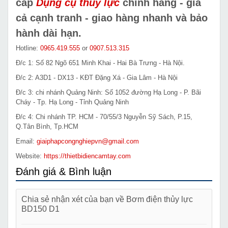
cấp
Dụng cụ thủy lực
chính hãng - giá
cả cạnh tranh - giao hàng nhanh và bảo
hành dài hạn.
Hotline:
0965.419.555
or
0907.513.315
Đ/c 1: Số 82 Ngõ 651 Minh Khai - Hai Bà Trưng - Hà Nội.
Đ/c 2: A3D1 - DX13 - KĐT Đặng Xá - Gia Lâm - Hà Nội
Đ/c 3: chi nhánh Quảng Ninh: Số 1052 đường Hạ Long - P. Bãi
Cháy - Tp. Hạ Long - Tỉnh Quảng Ninh
Đ/c 4: Chi nhánh TP. HCM - 70/55/3 Nguyễn Sỹ Sách, P.15,
Q.Tân Bình, Tp.HCM
Email:
giaiphapcongnghiepvn@gmail.com
Website:
https://thietbidiencamtay.com
Đánh giá & Bình luận
Chia sẻ nhận xét của bạn về Bơm điện thủy lực
BD150 D1