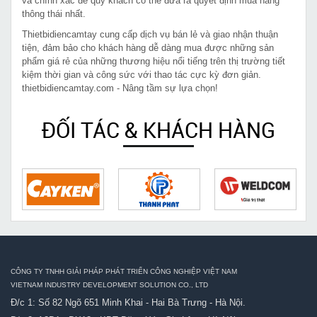
và chính xác để quý khách có thể đưa ra quyết định mua hàng
thông thái nhất.
Thietbidiencamtay cung cấp dịch vụ bán lẻ và giao nhận thuận
tiện, đảm bảo cho khách hàng dễ dàng mua được những sản
phẩm giá rẻ của những thương hiệu nổi tiếng trên thị trường tiết
kiệm thời gian và công sức với thao tác cực kỳ đơn giản.
thietbidiencamtay.com - Nâng tầm sự lựa chọn!
ĐỐI TÁC & KHÁCH HÀNG
CÔNG TY TNHH GIẢI PHÁP PHÁT TRIỂN CÔNG NGHIỆP VIỆT NAM
VIETNAM INDUSTRY DEVELOPMENT SOLUTION CO., LTD
Đ/c 1: Số 82 Ngõ 651 Minh Khai - Hai Bà Trưng - Hà Nội.