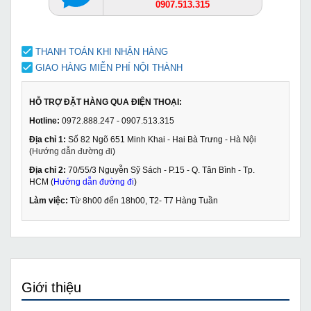
0907.513.315
THANH TOÁN KHI NHẬN HÀNG
GIAO HÀNG MIỄN PHÍ NỘI THÀNH
HỖ TRỢ ĐẶT HÀNG QUA ĐIỆN THOẠI:
Hotline:
0972.888.247 - 0907.513.315
Địa chỉ 1:
Số 82 Ngõ 651 Minh Khai - Hai Bà Trưng - Hà Nội
(
Hướng dẫn đường đi
)
Địa chỉ 2:
70/55/3 Nguyễn Sỹ Sách - P.15 - Q. Tân Bình - Tp.
HCM (
Hướng dẫn đường đi
)
Làm việc:
Từ 8h00 đến 18h00, T2- T7 Hàng Tuần
Giới thiệu