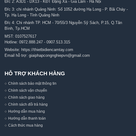
Đ/c 2: A3D1 - DX13 - KĐT Đặng Xá - Gia Lâm - Hà Nội
Đ/c 3: chi nhánh Quảng Ninh: Số 1052 đường Hạ Long - P. Bãi Cháy -
Tp. Hạ Long - Tỉnh Quảng Ninh
Đ/c 4: Chi nhánh TP. HCM - 70/55/3 Nguyễn Sỹ Sách, P.15, Q.Tân
Bình, Tp.HCM
MST: 0107527617
Hotline:
0972.888.247
-
0907.513.315
Website:
https://thietbidiencamtay.com
Email hỗ trợ:
giaiphapcongnghiepvn@gmail.com
HỖ TRỢ KHÁCH HÀNG
Chính sách bảo mật thông tin
Chính sách vận chuyển
Chính sách giao hàng
Chính sách đổi trả hàng
Hướng dẫn mua hàng
Hướng dẫn thanh toán
Cách thức mua hàng