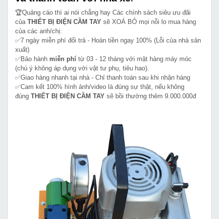
🏆Quảng cáo thì ai nói chẳng hay Các chính sách siêu ưu đãi
của
THIẾT BỊ ĐIỆN CẦM TAY
sẽ XOÁ BỎ mọi nỗi lo mua hàng
của các anh/chị:
✅7 ngày miễn phí đổi trả - Hoàn tiền ngay 100% (Lỗi của nhà sản
xuất)
✅Bảo hành
miễn phí
từ 03 - 12 tháng với mặt hàng máy móc
(chú ý không áp dụng với vật tư phụ, tiêu hao).
✅Giao hàng nhanh tại nhà - Chỉ thanh toán sau khi nhận hàng
✅Cam kết 100% hình ảnh/video là đúng sự thật, nếu không
đúng
THIẾT BỊ ĐIỆN CẦM TAY
sẽ bồi thường thêm 9.000.000đ