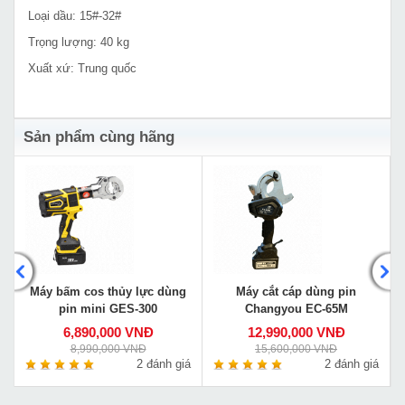
Loại dầu: 15#-32#
Trọng lượng: 40 kg
Xuất xứ: Trung quốc
Sản phẩm cùng hãng
Máy bấm cos thủy lực dùng
Máy cắt cáp dùng pin
pin mini GES-300
Changyou EC-65M
6,890,000 VNĐ
12,990,000 VNĐ
8,990,000 VNĐ
15,600,000 VNĐ
á
2 đánh giá
2 đánh giá