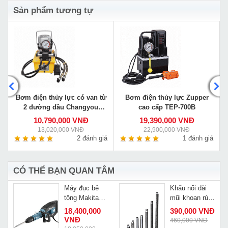
Sản phẩm tương tự
u
Bơm điện thủy lực có van từ
Bơm điện thủy lực Zupper
2 đường dầu Changyou
cao cấp TEP-700B
DB075-D2
10,790,000 VNĐ
19,390,000 VNĐ
13,020,000 VNĐ
22,900,000 VNĐ
á
2 đánh giá
1 đánh giá
CÓ THỂ BẠN QUAN TÂM
Máy đục bê
Khẩu nối dài
tông Makita
mũi khoan rút
2
HM1214C
lõi 1m
Đ
18,400,000
390,000 VNĐ
VNĐ
460,000 VNĐ