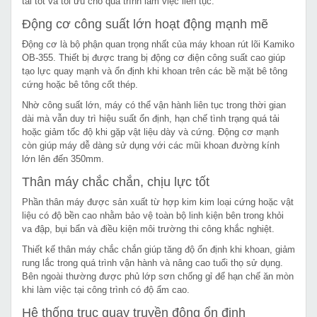
tải tốt và tối ưu cho quá trình làm việc liên tục.
Động cơ công suất lớn hoạt động mạnh mẽ
Động cơ là bộ phận quan trọng nhất của máy khoan rút lõi Kamiko
OB-355. Thiết bị được trang bị động cơ điện công suất cao giúp
tạo lực quay mạnh và ổn định khi khoan trên các bề mặt bê tông
cứng hoặc bê tông cốt thép.
Nhờ công suất lớn, máy có thể vận hành liên tục trong thời gian
dài mà vẫn duy trì hiệu suất ổn định, hạn chế tình trạng quá tải
hoặc giảm tốc độ khi gặp vật liệu dày và cứng. Động cơ mạnh
còn giúp máy dễ dàng sử dụng với các mũi khoan đường kính
lớn lên đến 350mm.
Thân máy chắc chắn, chịu lực tốt
Phần thân máy được sản xuất từ hợp kim kim loại cứng hoặc vật
liệu có độ bền cao nhằm bảo vệ toàn bộ linh kiện bên trong khỏi
va đập, bụi bẩn và điều kiện môi trường thi công khắc nghiệt.
Thiết kế thân máy chắc chắn giúp tăng độ ổn định khi khoan, giảm
rung lắc trong quá trình vận hành và nâng cao tuổi thọ sử dụng.
Bên ngoài thường được phủ lớp sơn chống gỉ để hạn chế ăn mòn
khi làm việc tại công trình có độ ẩm cao.
Hệ thống trục quay truyền động ổn định