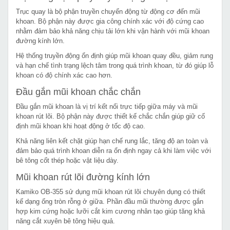
Trục quay là bộ phận truyền chuyển động từ động cơ đến mũi
khoan. Bộ phận này được gia công chính xác với độ cứng cao
nhằm đảm bảo khả năng chịu tải lớn khi vận hành với mũi khoan
đường kính lớn.
Hệ thống truyền động ổn định giúp mũi khoan quay đều, giảm rung
và hạn chế tình trạng lệch tâm trong quá trình khoan, từ đó giúp lỗ
khoan có độ chính xác cao hơn.
Đầu gắn mũi khoan chắc chắn
Đầu gắn mũi khoan là vị trí kết nối trực tiếp giữa máy và mũi
khoan rút lõi. Bộ phận này được thiết kế chắc chắn giúp giữ cố
định mũi khoan khi hoạt động ở tốc độ cao.
Khả năng liên kết chặt giúp hạn chế rung lắc, tăng độ an toàn và
đảm bảo quá trình khoan diễn ra ổn định ngay cả khi làm việc với
bê tông cốt thép hoặc vật liệu dày.
Mũi khoan rút lõi đường kính lớn
Kamiko OB-355 sử dụng mũi khoan rút lõi chuyên dụng có thiết
kế dạng ống tròn rỗng ở giữa. Phần đầu mũi thường được gắn
hợp kim cứng hoặc lưỡi cắt kim cương nhân tạo giúp tăng khả
năng cắt xuyên bê tông hiệu quả.