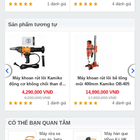
á
1 đánh giá
4 đánh giá
Sản phẩm tương tự
Máy khoan rút lõi Kamiko
Máy khoan rút lõi bê tông
động cơ không chổi than đời
mũi 400mm Kamiko OB-405
mới BLMW1-178
4,290,000 VNĐ
14,890,000 VNĐ
6,090,000 VNĐ
17,890,000 VNĐ
á
1 đánh giá
4 đánh giá
CÓ THỂ BẠN QUAN TÂM
Máy rửa xe
Máy hàn que
o
cao áp Jetta
Hồng Ký HK