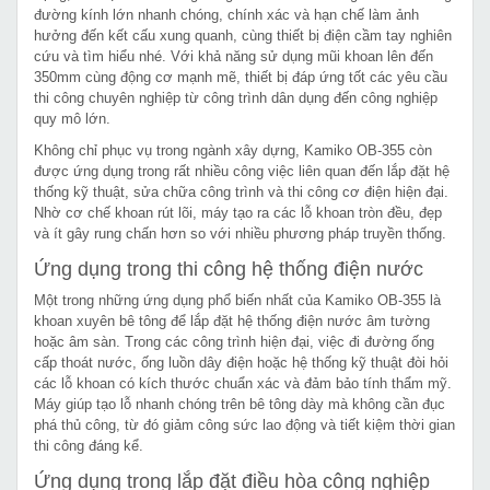
đường kính lớn nhanh chóng, chính xác và hạn chế làm ảnh
hưởng đến kết cấu xung quanh, cùng thiết bị điện cầm tay nghiên
cứu và tìm hiểu nhé. Với khả năng sử dụng mũi khoan lên đến
350mm cùng động cơ mạnh mẽ, thiết bị đáp ứng tốt các yêu cầu
thi công chuyên nghiệp từ công trình dân dụng đến công nghiệp
quy mô lớn.
Không chỉ phục vụ trong ngành xây dựng, Kamiko OB-355 còn
được ứng dụng trong rất nhiều công việc liên quan đến lắp đặt hệ
thống kỹ thuật, sửa chữa công trình và thi công cơ điện hiện đại.
Nhờ cơ chế khoan rút lõi, máy tạo ra các lỗ khoan tròn đều, đẹp
và ít gây rung chấn hơn so với nhiều phương pháp truyền thống.
Ứng dụng trong thi công hệ thống điện nước
Một trong những ứng dụng phổ biến nhất của Kamiko OB-355 là
khoan xuyên bê tông để lắp đặt hệ thống điện nước âm tường
hoặc âm sàn. Trong các công trình hiện đại, việc đi đường ống
cấp thoát nước, ống luồn dây điện hoặc hệ thống kỹ thuật đòi hỏi
các lỗ khoan có kích thước chuẩn xác và đảm bảo tính thẩm mỹ.
Máy giúp tạo lỗ nhanh chóng trên bê tông dày mà không cần đục
phá thủ công, từ đó giảm công sức lao động và tiết kiệm thời gian
thi công đáng kể.
Ứng dụng trong lắp đặt điều hòa công nghiệp