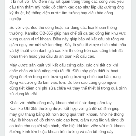
ít bị nứt vỡ. Ưu điểm này rất quan trọng trong các công việc yêu
cầu tính thẩm mỹ hoặc độ chính xác cao như lắp đặt đường ống
kỹ thuật, hệ thống điện nước âm tường hay điều hòa công
nghiệp.
So với việc đục thủ công hoặc sử dụng các loại khoan thông
thường, Kamiko OB-355 giúp hạn chế tối đa tác động lên khu vực
xung quanh vị trí khoan. Điều này giúp bảo vệ kết cấu bê tông và
giảm nguy cơ nứt vỡ lan rộng. Đây là yếu tố được nhiều nhà thầu
và kỹ thuật viên đánh giá cao khi thi công trên các công trình đã
hoàn thiện hoặc yêu cầu độ an toàn kết cấu cao.
Máy được sản xuất với kết cấu cứng cáp, các chi tiết cơ khí
chắc chắn và khả năng chịu tải tốt. Điều này giúp thiết bị hoạt
động ổn định trong môi trường công trường nhiều bụi bẩn, rung
động và cường độ làm việc lớn. Độ bền cao cũng giúp người
dùng tiết kiệm chi phí sửa chữa và thay thế thiết bị trong quá trình
sử dụng lâu dài.
Khác với nhiều dòng máy khoan nhỏ chỉ sử dụng cầm tay,
Kamiko OB-355 thường được kết hợp với giá đỡ cố định giúp
máy giữ thăng bằng tốt hơn trong quá trình khoan. Nhờ hệ thống
này, lỗ khoan có độ chính xác cao hơn, giảm rung lắc và tăng độ
an toàn cho người vận hành, đặc biệt khi làm việc với mũi khoan
đường kính lớn hoặc khoan trên tường và sàn bê tông dày.