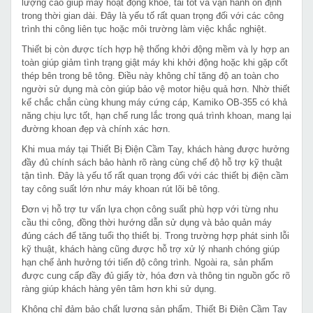
lượng cao giúp máy hoạt động khỏe, tải tốt và vận hành ổn định
trong thời gian dài. Đây là yếu tố rất quan trọng đối với các công
trình thi công liên tục hoặc môi trường làm việc khắc nghiệt.
Thiết bị còn được tích hợp hệ thống khởi động mềm và ly hợp an
toàn giúp giảm tình trạng giật máy khi khởi động hoặc khi gặp cốt
thép bên trong bê tông. Điều này không chỉ tăng độ an toàn cho
người sử dụng mà còn giúp bảo vệ motor hiệu quả hơn. Nhờ thiết
kế chắc chắn cùng khung máy cứng cáp, Kamiko OB-355 có khả
năng chịu lực tốt, hạn chế rung lắc trong quá trình khoan, mang lại
đường khoan đẹp và chính xác hơn.
Khi mua máy tại Thiết Bị Điện Cầm Tay, khách hàng được hưởng
đầy đủ chính sách bảo hành rõ ràng cùng chế độ hỗ trợ kỹ thuật
tận tình. Đây là yếu tố rất quan trọng đối với các thiết bị điện cầm
tay công suất lớn như máy khoan rút lõi bê tông.
Đơn vị hỗ trợ tư vấn lựa chọn công suất phù hợp với từng nhu
cầu thi công, đồng thời hướng dẫn sử dụng và bảo quản máy
đúng cách để tăng tuổi thọ thiết bị. Trong trường hợp phát sinh lỗi
kỹ thuật, khách hàng cũng được hỗ trợ xử lý nhanh chóng giúp
hạn chế ảnh hưởng tới tiến độ công trình. Ngoài ra, sản phẩm
được cung cấp đầy đủ giấy tờ, hóa đơn và thông tin nguồn gốc rõ
ràng giúp khách hàng yên tâm hơn khi sử dụng.
Không chỉ đảm bảo chất lượng sản phẩm, Thiết Bị Điện Cầm Tay