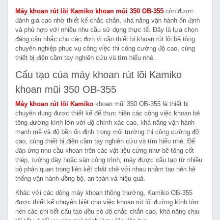
Máy khoan rút lõi Kamiko khoan mũi 350 OB-355
còn được
đánh giá cao nhờ thiết kế chắc chắn, khả năng vận hành ổn định
và phù hợp với nhiều nhu cầu sử dụng thực tế. Đây là lựa chọn
đáng cân nhắc cho các đơn vị cần thiết bị khoan rút lõi bê tông
chuyên nghiệp phục vụ công việc thi công cường độ cao, cùng
thiết bị điện cầm tay nghiên cứu và tìm hiểu nhé.
Cấu tạo của máy khoan rút lõi Kamiko
khoan mũi 350 OB-355
Máy khoan rút lõi Kamiko
khoan mũi 350 OB-355 là thiết bị
chuyên dụng được thiết kế để thực hiện các công việc khoan bê
tông đường kính lớn với độ chính xác cao, khả năng vận hành
mạnh mẽ và độ bền ổn định trong môi trường thi công cường độ
cao, cùng thiết bị điện cầm tay nghiên cứu và tìm hiểu nhé. Để
đáp ứng nhu cầu khoan trên các vật liệu cứng như bê tông cốt
thép, tường dày hoặc sàn công trình, máy được cấu tạo từ nhiều
bộ phận quan trọng liên kết chặt chẽ với nhau nhằm tạo nên hệ
thống vận hành đồng bộ, an toàn và hiệu quả.
Khác với các dòng máy khoan thông thường, Kamiko OB-355
được thiết kế chuyên biệt cho việc khoan rút lõi đường kính lớn
nên các chi tiết cấu tạo đều có độ chắc chắn cao, khả năng chịu