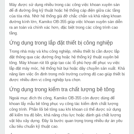
Máy được sử dụng nhiều trong các công việc khoan xuyên sàn
để đi đường ống kỹ thuật hoặc hệ thống cáp điện giữa các tầng
của tòa nhà. Nhờ hệ thống giá đỡ chắc chắn và khả năng khoan
đường kính lớn, Kamiko OB-355 giúp việc khoan xuyên sàn diễn
ra an toàn và chính xác hơn, đặc biệt trong các công trình cao
tầng.
Ứng dụng trong lắp đặt thiết bị công nghiệp
Trong nhà máy và khu công nghiệp, nhiều thiết bị cần được lắp
đặt thông qua các đường ống hoặc hệ thống kỹ thuật xuyên bê
tông. Máy khoan rút lõi giúp tạo các lỗ phù hợp để phục vụ việc
lắp đặt máy móc, hệ thống hút bụi hoặc dây chuyền sản xuất. Khả
năng làm việc ổn định trong môi trường cường độ cao giúp thiết bị
được nhiều đơn vị công nghiệp lựa chọn.
Ứng dụng trong kiểm tra chất lượng bê tông
Ngoài mục đích thi công, Kamiko OB-355 còn được dùng để
khoan lấy mẫu bê tông phục vụ công tác kiểm định chất lượng
công trình. Phần lõi bê tông sau khi khoan có thể được sử dụng
để kiểm tra độ bền, khả năng chịu lực hoặc đánh giá chất lượng
vật liệu xây dựng. Đây là bước quan trọng trong nhiều dự án yêu
cầu tiêu chuẩn kỹ thuật cao.