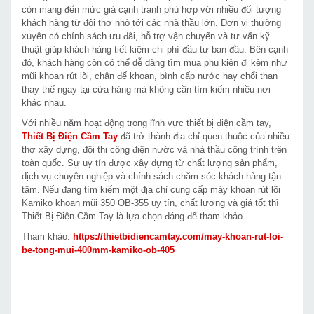
còn mang đến mức giá cạnh tranh phù hợp với nhiều đối tượng
khách hàng từ đội thợ nhỏ tới các nhà thầu lớn. Đơn vị thường
xuyên có chính sách ưu đãi, hỗ trợ vận chuyển và tư vấn kỹ
thuật giúp khách hàng tiết kiệm chi phí đầu tư ban đầu. Bên cạnh
đó, khách hàng còn có thể dễ dàng tìm mua phụ kiện đi kèm như
mũi khoan rút lõi, chân đế khoan, bình cấp nước hay chổi than
thay thế ngay tại cửa hàng mà không cần tìm kiếm nhiều nơi
khác nhau.
Với nhiều năm hoạt động trong lĩnh vực thiết bị điện cầm tay,
Thiết Bị Điện Cầm Tay
đã trở thành địa chỉ quen thuộc của nhiều
thợ xây dựng, đội thi công điện nước và nhà thầu công trình trên
toàn quốc. Sự uy tín được xây dựng từ chất lượng sản phẩm,
dịch vụ chuyên nghiệp và chính sách chăm sóc khách hàng tận
tâm. Nếu đang tìm kiếm một địa chỉ cung cấp máy khoan rút lõi
Kamiko khoan mũi 350 OB-355 uy tín, chất lượng và giá tốt thì
Thiết Bị Điện Cầm Tay là lựa chọn đáng để tham khảo.
Tham khảo:
https://thietbidiencamtay.com/may-khoan-rut-loi-
be-tong-mui-400mm-kamiko-ob-405