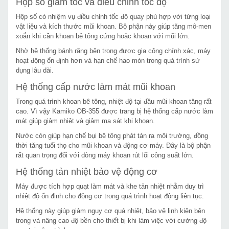
Hộp số giảm tốc và điều chỉnh tốc độ
Hộp số có nhiệm vụ điều chỉnh tốc độ quay phù hợp với từng loại
vật liệu và kích thước mũi khoan. Bộ phận này giúp tăng mô-men
xoắn khi cần khoan bê tông cứng hoặc khoan với mũi lớn.
Nhờ hệ thống bánh răng bên trong được gia công chính xác, máy
hoạt động ổn định hơn và hạn chế hao mòn trong quá trình sử
dụng lâu dài.
Hệ thống cấp nước làm mát mũi khoan
Trong quá trình khoan bê tông, nhiệt độ tại đầu mũi khoan tăng rất
cao. Vì vậy Kamiko OB-355 được trang bị hệ thống cấp nước làm
mát giúp giảm nhiệt và giảm ma sát khi khoan.
Nước còn giúp hạn chế bụi bê tông phát tán ra môi trường, đồng
thời tăng tuổi thọ cho mũi khoan và động cơ máy. Đây là bộ phận
rất quan trọng đối với dòng máy khoan rút lõi công suất lớn.
Hệ thống tản nhiệt bảo vệ động cơ
Máy được tích hợp quạt làm mát và khe tản nhiệt nhằm duy trì
nhiệt độ ổn định cho động cơ trong quá trình hoạt động liên tục.
Hệ thống này giúp giảm nguy cơ quá nhiệt, bảo vệ linh kiện bên
trong và nâng cao độ bền cho thiết bị khi làm việc với cường độ