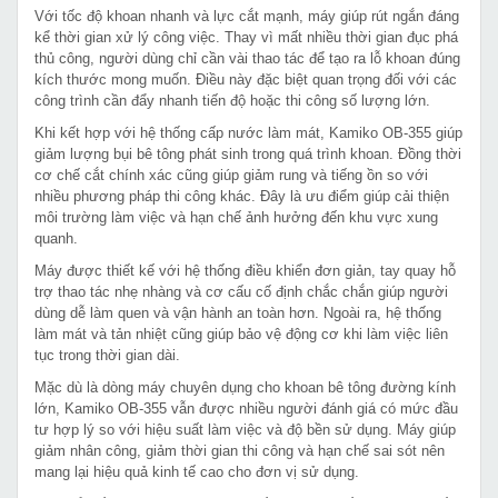
Với tốc độ khoan nhanh và lực cắt mạnh, máy giúp rút ngắn đáng
kể thời gian xử lý công việc. Thay vì mất nhiều thời gian đục phá
thủ công, người dùng chỉ cần vài thao tác để tạo ra lỗ khoan đúng
kích thước mong muốn. Điều này đặc biệt quan trọng đối với các
công trình cần đẩy nhanh tiến độ hoặc thi công số lượng lớn.
Khi kết hợp với hệ thống cấp nước làm mát, Kamiko OB-355 giúp
giảm lượng bụi bê tông phát sinh trong quá trình khoan. Đồng thời
cơ chế cắt chính xác cũng giúp giảm rung và tiếng ồn so với
nhiều phương pháp thi công khác. Đây là ưu điểm giúp cải thiện
môi trường làm việc và hạn chế ảnh hưởng đến khu vực xung
quanh.
Máy được thiết kế với hệ thống điều khiển đơn giản, tay quay hỗ
trợ thao tác nhẹ nhàng và cơ cấu cố định chắc chắn giúp người
dùng dễ làm quen và vận hành an toàn hơn. Ngoài ra, hệ thống
làm mát và tản nhiệt cũng giúp bảo vệ động cơ khi làm việc liên
tục trong thời gian dài.
Mặc dù là dòng máy chuyên dụng cho khoan bê tông đường kính
lớn, Kamiko OB-355 vẫn được nhiều người đánh giá có mức đầu
tư hợp lý so với hiệu suất làm việc và độ bền sử dụng. Máy giúp
giảm nhân công, giảm thời gian thi công và hạn chế sai sót nên
mang lại hiệu quả kinh tế cao cho đơn vị sử dụng.