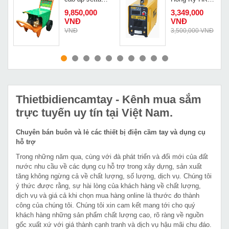
JET3000-2
200A
9,850,000
3,349,000
VNĐ
VNĐ
Đ
VNĐ
3,500,000 VNĐ
MUA NGAY
MUA NGAY
Thietbidiencamtay
- Kênh mua sắm
trực tuyến uy tín tại Việt Nam.
Chuyên bán buôn và lẻ các thiết bị điện cầm tay và dụng cụ
hỗ trợ
Trong những năm qua, cùng với đà phát triển và đổi mới của đất
nước nhu cầu về các dụng cụ hỗ trợ trong xây dựng, sản xuất
tăng không ngừng cả về chất lượng, số lượng, dịch vụ. Chúng tôi
ý thức được rằng, sự hài lòng của khách hàng về chất lượng,
dịch vụ và giá cả khi chọn mua hàng online là thước đo thành
công của chúng tôi. Chúng tôi xin cam kết mang tới cho quý
khách hàng những sản phẩm chất lượng cao, rõ ràng về nguồn
gốc xuất xứ với giá thành cạnh tranh và dịch vụ hậu mãi chu đáo.