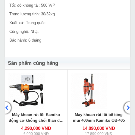
Tốc độ không tải: 500 V/P
Trọng lượng tịnh: 30/32kg
Xuất xứ: Trung quốc
Công nghệ: Nhật
Bảo hành: 6 tháng
Sản phẩm cùng hãng
Máy khoan rút lõi Kamiko
Máy khoan rút lõi bê tông
động cơ không chổi than đời
mũi 400mm Kamiko OB-405
mới BLMW1-178
4,290,000 VNĐ
14,890,000 VNĐ
6,090,000 VNĐ
17,890,000 VNĐ