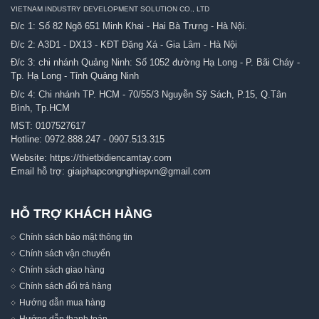
VIETNAM INDUSTRY DEVELOPMENT SOLUTION CO., LTD
Đ/c 1: Số 82 Ngõ 651 Minh Khai - Hai Bà Trưng - Hà Nội.
Đ/c 2: A3D1 - DX13 - KĐT Đặng Xá - Gia Lâm - Hà Nội
Đ/c 3: chi nhánh Quảng Ninh: Số 1052 đường Hạ Long - P. Bãi Cháy -
Tp. Hạ Long - Tỉnh Quảng Ninh
Đ/c 4: Chi nhánh TP. HCM - 70/55/3 Nguyễn Sỹ Sách, P.15, Q.Tân
Bình, Tp.HCM
MST: 0107527617
Hotline:
0972.888.247
-
0907.513.315
Website:
https://thietbidiencamtay.com
Email hỗ trợ:
giaiphapcongnghiepvn@gmail.com
HỖ TRỢ KHÁCH HÀNG
Chính sách bảo mật thông tin
Chính sách vận chuyển
Chính sách giao hàng
Chính sách đổi trả hàng
Hướng dẫn mua hàng
Hướng dẫn thanh toán