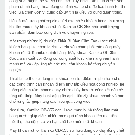
công suất mạnh mẽ và độ bền cao. Tuy nhiên, để mua được sản
phẩm chính hãng, hoạt động ổn định và có chế độ bảo hành tốt thì
việc lựa chọn đơn vị cung cấp uy tín là điều vô cùng quan trọng.
hiện là một trong những địa chỉ được nhiều khách hàng tin tưởng
khi tìm mua máy khoan rút lõi Kamiko OB-355 nhờ chất lượng
sản phẩm đảm bảo cùng dịch vụ chuyên nghiệp.
Một trong những lý do giúp Thiết Bị Điện Cầm Tay được nhiều
khách hàng lựa chọn là đơn vị chuyên phân phối các dòng máy
khoan rút lõi Kamiko chính hãng. Máy khoan Kamiko OB-355
được sản xuất với động cơ công suất lớn, khả năng vận hành
mạnh mẽ và đáp ứng tốt các nhu cầu khoan bê tông chuyên
nghiệp.
Thiết bị có thể sử dụng mũi khoan lên tới 350mm, phù hợp cho
các công trình cần khoan lỗ lớn như lắp điều hòa công nghiệp, hệ
thống điện nước, phòng cháy chữa cháy hay thi công kết cấu bê
tông cốt thép. Máy hoạt động ổn định, tốc độ khoan nhanh và hạn
chế rung lắc giúp nâng cao hiệu quả công việc.
Ngoài ra, Kamiko OB-355 còn được trang bị hệ thống làm mát
bằng nước giúp giảm nhiệt trong quá trình khoan liên tục, tăng
tuổi thọ cho động cơ và hạn chế hao mòn mũi khoan.
Máy khoan rút lõi Kamiko OB-355 sở hữu động cơ dây đồng chất