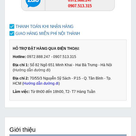
0972.888.247
0907.513.315
THANH TOÁN KHI NHẬN HÀNG
GIAO HÀNG MIỄN PHÍ NỘI THÀNH
HỖ TRỢ ĐẶT HÀNG QUA ĐIỆN THOẠI:
Hotline:
0972.888.247 - 0907.513.315
Địa chỉ 1:
Số 82 Ngõ 651 Minh Khai - Hai Bà Trưng - Hà Nội
(
Hướng dẫn đường đi
)
Địa chỉ 2:
70/55/3 Nguyễn Sỹ Sách - P.15 - Q. Tân Bình - Tp.
HCM (
Hướng dẫn đường đi
)
Làm việc:
Từ 8h00 đến 18h00, T2- T7 Hàng Tuần
Giới thiệu