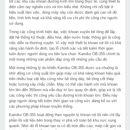
tốt các nhu cầu khoan đường kính lớn trong thực tế, cùng thiết bị
điện cầm tay nghiên cứu và tìm hiểu nhé. Không chỉ nổi bật ở
hiệu suất làm việc, dòng máy này còn được đánh giá cao về độ
bền, tính linh hoạt và khả năng tối ưu chi phí thi công cho người
sử dụng.
Trong các công trình hiện đại, việc khoan xuyên bê tông để lắp
đặt hệ thống kỹ thuật, điều hòa, điện nước hoặc thông gió là công
việc diễn ra thường xuyên. Vì vậy một thiết bị khoan rút lõi có khả
năng vận hành ổn định, tạo lỗ chính xác và tiết kiệm thời gian
luôn được người dùng ưu tiên lựa chọn. Kamiko OB-355 chính là
một trong những sản phẩm đáp ứng tốt những yêu cầu đó.
Một trong những lý do khiến Kamiko OB-355 được ưa chuộng là
nhờ động cơ công suất lớn giúp máy có khả năng khoan hiệu quả
trên nhiều loại vật liệu cứng như bê tông dày, bê tông cốt thép
hoặc tường xây chắc chắn. Máy có thể vận hành với mũi khoan
lớn lên đến 350mm mà vẫn duy trì lực quay ổn định, giúp xử lý tốt
các công việc thi công yêu cầu đường kính khoan lớn. Điều này
giúp người dùng tiết kiệm thời gian và công sức đáng kể so với
các phương pháp khoan truyền thống.
Kamiko OB-355 hoạt động theo nguyên lý khoan rút lõi nên chỉ lấy
phần lõi vật liệu bên trong thay vì phá vỡ toàn bộ khu vực xung
quanh. Nhờ đó lỗ khoan tạo ra có độ tròn đều cao, mép cắt gọn và