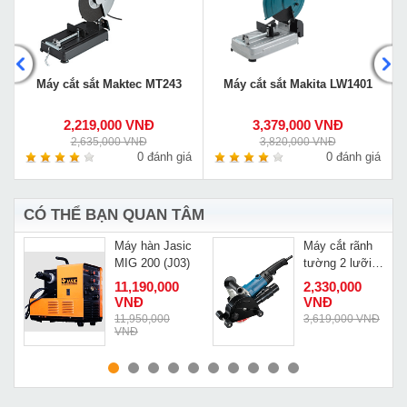
Máy cắt sắt Maktec MT243
Máy cắt sắt Makita LW1401
2,219,000 VNĐ
3,379,000 VNĐ
2,635,000 VNĐ
3,820,000 VNĐ
á
0 đánh giá
0 đánh giá
CÓ THỂ BẠN QUAN TÂM
Máy hàn Jasic
Máy cắt rãnh
MIG 200 (J03)
tường 2 lưỡi
-
Dongcheng
11,190,000
2,330,000
Z1R-FF02-150
VNĐ
VNĐ
Đ
11,950,000
3,619,000 VNĐ
VNĐ
MUA NGAY
MUA NGAY