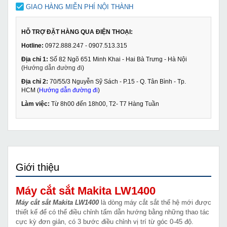
GIAO HÀNG MIỄN PHÍ NỘI THÀNH
HỖ TRỢ ĐẶT HÀNG QUA ĐIỆN THOẠI:
Hotline:
0972.888.247 - 0907.513.315
Địa chỉ 1:
Số 82 Ngõ 651 Minh Khai - Hai Bà Trưng - Hà Nội
(
Hướng dẫn đường đi
)
Địa chỉ 2:
70/55/3 Nguyễn Sỹ Sách - P.15 - Q. Tân Bình - Tp.
HCM (
Hướng dẫn đường đi
)
Làm việc:
Từ 8h00 đến 18h00, T2- T7 Hàng Tuần
Giới thiệu
Máy cắt sắt Makita LW1400
Máy cắt sắt Makita LW1400
là dòng máy cắt sắt thế hệ mới được
thiết kế để có thể điều chỉnh tấm dẫn hướng bằng những thao tác
cực kỳ đơn giản, có 3 bước điều chỉnh vị trí từ góc 0-45 độ.