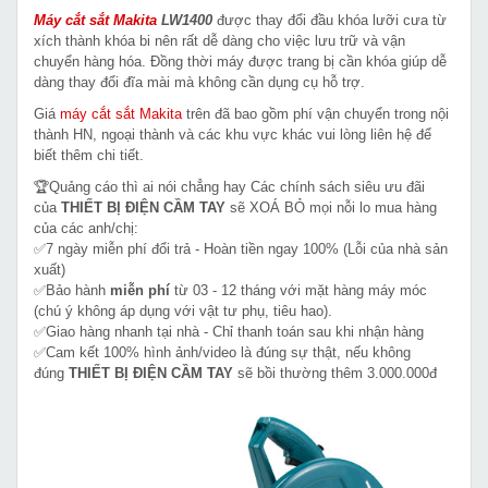
Máy cắt sắt Makita
LW1400
được thay đổi đầu khóa lưỡi cưa từ
xích thành khóa bi nên rất dễ dàng cho việc lưu trữ và vận
chuyển hàng hóa. Đồng thời máy được trang bị cần khóa giúp dễ
dàng thay đổi đĩa mài mà không cần dụng cụ hỗ trợ.
Giá
máy cắt sắt
Makita
trên đã bao gồm phí vận chuyển trong nội
thành HN, ngoại thành và các khu vực khác vui lòng liên hệ để
biết thêm chi tiết.
🏆Quảng cáo thì ai nói chẳng hay Các chính sách siêu ưu đãi
của
THIẾT BỊ ĐIỆN CẦM TAY
sẽ XOÁ BỎ mọi nỗi lo mua hàng
của các anh/chị:
✅7 ngày miễn phí đổi trả - Hoàn tiền ngay 100% (Lỗi của nhà sản
xuất)
✅Bảo hành
miễn phí
từ 03 - 12 tháng với mặt hàng máy móc
(chú ý không áp dụng với vật tư phụ, tiêu hao).
✅Giao hàng nhanh tại nhà - Chỉ thanh toán sau khi nhận hàng
✅Cam kết 100% hình ảnh/video là đúng sự thật, nếu không
đúng
THIẾT BỊ ĐIỆN CẦM TAY
sẽ bồi thường thêm 3.000.000đ