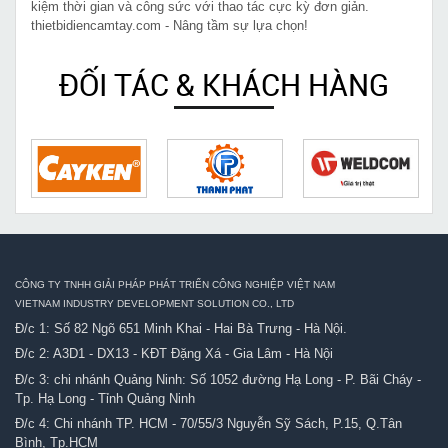
kiệm thời gian và công sức với thao tác cực kỳ đơn giản.
thietbidiencamtay.com - Nâng tầm sự lựa chọn!
ĐỐI TÁC & KHÁCH HÀNG
CÔNG TY TNHH GIẢI PHÁP PHÁT TRIỂN CÔNG NGHIỆP VIỆT NAM
VIETNAM INDUSTRY DEVELOPMENT SOLUTION CO., LTD
Đ/c 1: Số 82 Ngõ 651 Minh Khai - Hai Bà Trưng - Hà Nội.
Đ/c 2: A3D1 - DX13 - KĐT Đặng Xá - Gia Lâm - Hà Nội
Đ/c 3: chi nhánh Quảng Ninh: Số 1052 đường Hạ Long - P. Bãi Cháy -
Tp. Hạ Long - Tỉnh Quảng Ninh
Đ/c 4: Chi nhánh TP. HCM - 70/55/3 Nguyễn Sỹ Sách, P.15, Q.Tân
Bình, Tp.HCM