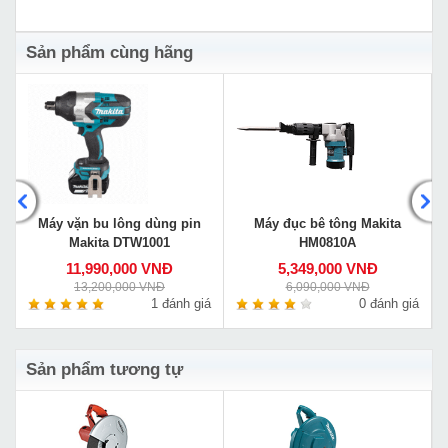
Sản phẩm cùng hãng
Máy vặn bu lông dùng pin
Máy đục bê tông Makita
Makita DTW1001
HM0810A
11,990,000 VNĐ
5,349,000 VNĐ
13,200,000 VNĐ
6,090,000 VNĐ
á
1 đánh giá
0 đánh giá
Sản phẩm tương tự